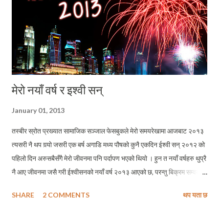
मेरो नयाँ वर्ष र इश्वी सन्
January 01, 2013
तस्बीर स्रोत प्रख्यात सामाजिक सञ्जाल फेसबुकले मेरो समयरेखामा आजबाट २०१३
त्यसरी नै थप गर्‍यो जसरी एक बर्ष अगाडि मध्य पौषको कुनै एकदिन ईश्वी सन् २०१२ को
पहिलो दिन अरुसबैसँगै मेरो जीवनमा पनि पर्दापण भएको थियो । हुन त नयाँ वर्षहरु थुप्रै
नै आए जीवनमा जसै गरी ईश्वीसनको नयाँ वर्ष २०१३ आएको छ, परन्तु बिक्रम सम्वतको
नयाँ वर्षमा जस्तो खास रौनक ईश्वी सनको नयाँ वर्षले ल्याउन सकेको छैन मेरो जीवनमा
SHARE
2 COMMENTS
थप यता छ
। यस अर्थमा धेरै मान्छेहरुले मलाई बिक्रम सम्बतको पक्षपाती पनि भन्लान् । तथापि म
बिक्रम सम्बतको पक्षपाती भन्दा पनि ईश्वी सन् र यस इतरका पक्षहरुले हाम्रो