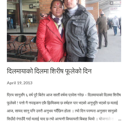
मान्छे ऊ पनि लड्न कस्सिन्थ्यो । अन्तिममा रुने उही हुन्थ्यो । फकाउने म हुन्थेँ । “पैसा
भएको बेलामा पाँच रुपैया दिन्छु...
दिलमायाको दिलमा शिरीष फूलेको दिन
April 19, 2013
प्रिय सानुसँग ६ वर्ष पूरै बितेर आज सातौं वर्षमा प्रवेश गरेछ – दिलमायाको दिलमा शिरीष
फूलेको ! पत्तो नै नपाइकन एकै झिमिकमा छ वर्षहरु पार भएको अनुभूति भएको छ मलाई
आज, सायद सानु पनि उस्तै अनुभव गर्दैछिन होला । त्यो दिन परम्परा अनुसार सानुको
सिउँदो रंगाउँदै गर्दा मलाई याद छ त्यो अत्यन्तै किफायती बिबाह थियो । योजनाले त खास
त्यो किफायति बिबाह थिएन, तर परिस्थिती त्यस्तै बनेको थियो । ऋणधन गरेर