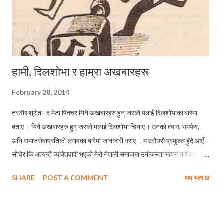
हामी, दिलशोभा र हाम्रा अखबारहरू
February 28, 2014
तस्वीर श्रोतः द मेटा पिक्चर यिनै अखबारहरु हुन् जसले मलाई दिलशोभाका बारेमा
बताए । यिनै अखबारहरु हुन् जसले मलाई दिलशोभा चिनाए । उनको त्याग, समर्पण,
अनि समाजसेवाप्रतिको लगावका बारेमा जानकारी गराए । म उसैउसै प्रफुल्ल हुँदै आएँ –
सोचेर कि अत्यन्तै व्यक्तिवादी भएको मेरो नेपाली समाजमा उनीजस्ता महान नारीहरु पनि
छन् जसले सडकमा फ्याँकिएका वृद्धा आमाहरुलाई आफ्नो नीजि घरमा आफ्नै सिमित
SHARE
POST A COMMENT
थप यता छ
आयश्रोतका भरमा बसोबासको ब्यवस्था मिलाईन । र, उनै दिलशोभा हुन जसले सडकमा
पुगेका बालबालिकाहरुलाई न्यानो काख दिईन । विभिन्न आर्थिक सीमाहरुका बाबजुद पनि
बालबालिका र वृद्धाहरुलाई दुई छाक खान, एकसरो लगाउन र ओत लाग्ने घर दिईन ।