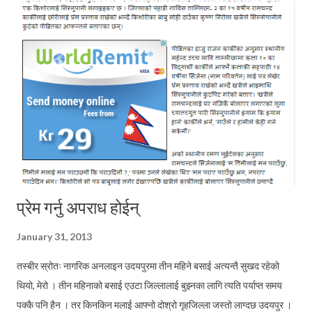
सहमतिको रटान दिदै उनीहरुले आ–आफ्नै डम्फु बजाईरहेका छन् । कर्तव्य बोध गरेर
जिम्मेवारीलाई कुशलतापूर्वक निर्वाह गर्ने क्षमता हामी सबैमा करिबकरिव समाप्त भैसकेको
डरलाग्दो परिस्थितीको निर्माण भैसकेको छ । अझ गम्भिर विषय त सधैं बुढो पुस्तालाई
केहि गर्न दिएनन् भनी आरोप लगाउँदै आएका युवापुस...
प्रेम गर्नु अपराध होईन्
January 31, 2013
तस्बीर स्रोतः नागरिक अनलाइन उदयपुरमा तीन महिने बसाई अत्यन्तै सुखद रहेको
थियो, मेरो । तीन महिनाको बसाई एउटा जिल्लालाई बुझ्नका लागि त्यति पर्याप्त समय
पक्कै पनि हैन । तर किनकिन मलाई आफ्नो दोश्रो गृहजिल्ला जस्तो लाग्दछ उदयपुर ।