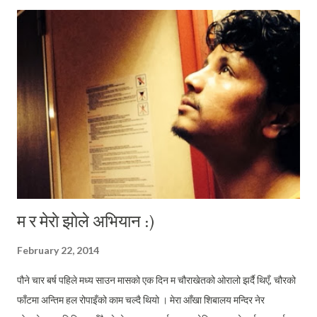
अनि अमूल्य आफ्नो माया दिएर राखिन । राखेकीछिन् ! यी सबैसबै खबरहरु,
जानकारीहरु मैले अखबारहरुमा पढेर नै थाहा पाएको हो । तर उनी एक महान ब्यक्तित्व
हुन भन्ने धारणा चाँहि फगत अखबारहरु पढेर बनाएको हैन मैले । मैले उनका
अन्तरवार्ताहरु पढ्दा र हेर्दा उनको मनोविज्ञानलाई पनि सँगसँगै बुझ्ने यत्न गर्दै आएको छु
। र मेरा बुझाईहरु भन्दछन् – दिलशोभा सपाट छिन् । सफा छिन् । महान हृदयकी खानी
हुन् उनी ! ...
म र मेराे झाेले अभियान :)
February 22, 2014
पौने चार बर्ष पहिले मध्य साउन मासको एक दिन म चौराखेतको ओरालो झर्दै थिएँ, चौरको
फाँटमा अन्तिम हल रोपाइँको काम चल्दै थियो । मेरा आँखा शिबालय मन्दिर नेर