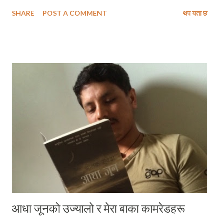
सजिलै पनि आएको थिएन् त्यसमा कहि न कतै समृद्द र विकसित भारतको सपना गाँसिएर
SHARE
POST A COMMENT
थप यता छ
आएको थियो । र, भारतीय युवाहरूलार्इ के विश्वास लाग्यो भने पछिल्लो दशकदेखि २९
वटा प्रान्तहरू मध्ये अत्यन्तै तिब्रतर विकासको गति समातेको गुजरात प्रान्तको
नेतृत्वको मुख्य कमाण्ड सम्हाल्दै आएका नरेन्द्र दामोदरदास मोदीको प्रेरणामा आधुनिक
भारतको खास प्रगती सम्भव छ । फलतः नमोक्रेज यसरी ह्वात्तै बढ्न पुग्यो कि जसको
लोकप्रियताको तेजले एकदशकभन्दा बढि केन्द्रिय राज्यसत्ता सञ्चालन गरिररहेको
कांग्रेस आर्इ संविधानतः संसदमा प्रमुख प्रतिपक्षीको हैसियत प्राप्त गर्न पनि असमर्थ
रह्यो । संक्षेपमा भन्दा मोदीको उदयले पारम्परिक शक्तिको पत्तासाफ हुन पुग्यो । र, तिनै
चमत्कारिक नरेन्द्र दामोदरदास मोदी उनकै अनुसार, दोश्रो पटक एक सुन्दर हिमाली
राज्यको भ्रम...
आधा जूनको उज्यालो र मेरा बाका कामरेडहरू