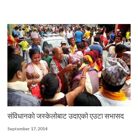
पत्रिकाहरूमा प्रचण्ड लक्षित लेखहरू मार्फत स्थापित लेखकको परिचय बनाएका
उनलाई माथि उल्लेखित उट्पट्याङ यौनजन्य खुराक फेसबुकमा पस्केका कारण केहि
फेसबुके साहित्यकारहरूले यौन कविको उपनाम पनि भिरा ई दिए । र, उनी जबरजस्त
यौन कविको छवि निर्माणको दिशामा अग्रसर हुन थाले । धन्य अनलाइन पत्रिकाले
उनला ई यौन कवि हुनबाट बचाए, र एउटा परिचय बनाइ दिए- दिल निशानी मगर ।
निशानीको लेखन शैली विशिष्ट छ । त्यो एकदम जबरजस्त छ । सुन्दर बान्की परेका
वाक्य गठन र उस्तै वाचनप्रिय शब्दको छनौटमा उनको शिल्पमाथि डा. गोविन्द भट्टरा ई
...
संविधानकाे जस्केलोबाट उदाएको एउटा सभासद
September 17, 2014