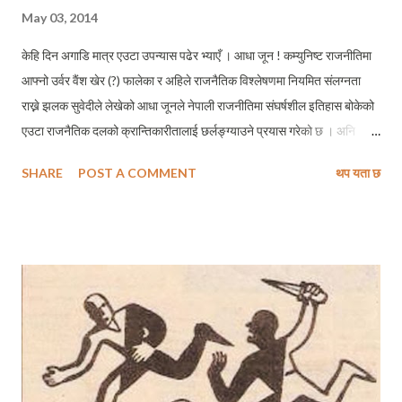
May 03, 2014
केहि दिन अगाडि मात्र एउटा उपन्यास पढेर भ्याएँ । आधा जून ! कम्युनिष्ट राजनीतिमा
आफ्नो उर्वर वैंश खेर (?) फालेका र अहिले राजनैतिक विश्लेषणमा नियमित संलग्नता
राख्ने झलक सुवेदीले लेखेको आधा जूनले नेपाली राजनीतिमा संघर्षशील इतिहास बोकेको
एउटा राजनैतिक दलको क्रान्तिकारीतालाई छर्लङ्ग्याउने प्रयास गरेको छ । अनि
उपन्यासले उस्तै कुशल पारामा स्पष्ट बताएको पनि छ कि एउटा कम्युनिष्ट दल कसरी
SHARE
POST A COMMENT
थप यता छ
नवसामन्तहरूको पहुँचमा पुग्यो, र किन आज मान्छेहरू त्यसलाई कम्युनिष्टको पुच्छ्रे
झुण्डाएको नवउदारवादीहरूको जमात भएको पार्टी मान्न विवश छन् । प्रथम पुरूष पात्र
सञ्जय नै उपन्यासको मुख्य पात्र छ । घरको आर्थिक दुरावस्थाका बावजुद पनि ऊ
परिवर्तनको सपना साँचेर क्रान्तिको बाटोमा होम्मिएको छ । न्यायपूर्ण एवं समतामुलक
राज्यव्यवस्था निमार्णको लक्ष्य बोकेर रक्त क्रान्तिको झण्डा लिएर हिडेको सञ्जय नेपाली
कम्युनिष्ट आन्दोलनमा सरिक भएका हजारौ इमान्दार कम्युनिष्ट कार्यकर्ताहरूको
प्रतिनिधी पात्र हो । निर्दलीय पञ्चायती ब्यवस्थाका बखत कम्युनिष्ट पार्टीको एक
इमान्दार योद्दाका रूपमा ऊ परिवर्तनको सपना मनमा साँचेर निरन्तर क्रान्तिक...