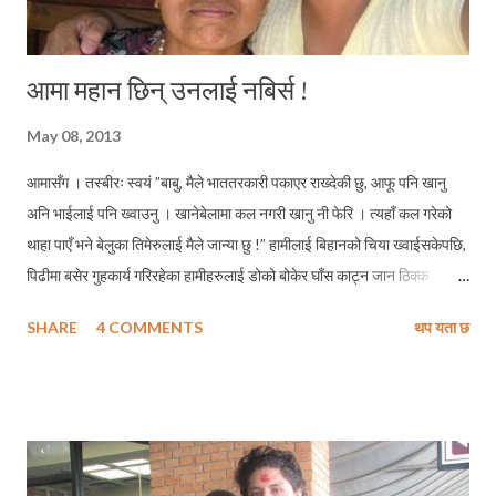
आमा महान छिन् उनलाई नबिर्स !
May 08, 2013
आमासँग । तस्बीरः स्वयं ”बाबु, मैले भाततरकारी पकाएर राख्देकी छु, आफू पनि खानु
अनि भाईलाई पनि ख्वाउनु । खानेबेलामा कल नगरी खानु नी फेरि । त्यहाँ कल गरेको
थाहा पाएँ भने बेलुका तिमेरुलाई मैले जान्या छु !” हामीलाई बिहानको चिया ख्वाईसकेपछि,
पिढीमा बसेर गुहकार्य गरिरहेका हामीहरुलाई डोको बोकेर घाँस काट्न जान ठिक्क
हुनुभएकी हाम्री आमाले प्रत्येक भोर मलाई यसैगरी सम्झाउनु हुन्थ्यो । त्यसपछि आमा
SHARE
4 COMMENTS
थप यता छ
घाँस काट्न लाग्नुहुन्थ्यो । भाई पुलुक्क मतिर हेर्थ्यो । म आँखा तरेजस्तो गर्थे । आमा
घाँस काट्न गैसकेपछि हामी चाँहि भान्छातिर दगुरी हाल्थ्यौं । आमाले भनेजस्तो कहिल्यै
पनि झगडा नगरी खाना खाने काम गरेनौं हामी दुईभाईले । जहिले झगडा हुन्थ्यो, कसले
पहिले पस्कने भन्ने विषयमा, कसले पस्कदा धेरै भात भुँइमा छर्यो र त्यो छरिएको भात
कसले टिप्ने भन्ने कुरामा, अनि कुँडेबाट दुध हाल्दा कसले एक डाडु दुध धेरै हाल्यो र किन
बराबर गरेन भन्ने विषयमा । दाई भएकाले अलि दादागिरी मेरै हुन्थ्यो, भाईपनि जण्डै हो