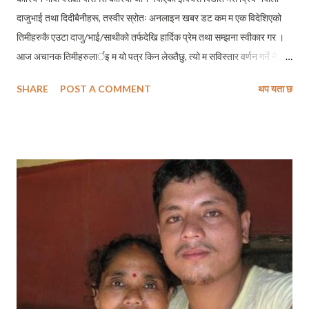
दाजुभाई तथा दिदीबैनीहरू, तस्वीर स्रोतः अनलाइन खबर डट कम म एक विदेशिएको
तिमीहरुकै एउटा दाजु/भाई/साथीको तर्फदेखि हार्दिक प्रेम तथा सम्झना स्वीकार गर ।
आज अचानक तिमीहरुलार्इ म यो पत्र किन लेख्तैछु, त्यो म सविस्तार वर्णन गर्ने नै छु
। तर त्योभन्दा पहिले म तिमीहरुलाई मेरो परिचय संक्षेपमा राख्न चाहन्छु । उमेरले म २८
SHARE
POST A COMMENT
थप यता छ
बर्षको युवा हुँ । विवाहित पनि छु । अध्ययनका शिलशिलामा फिनल्याण्डमा छु । अध्ययन
पनि गर्दैछु । नेपालमै बि.सं. २०६२ मा नै मैले स्नातक तह उत्तीर्ण गरिसकेको छु ।
स्नातकोत्तरका लागि फिनल्याण्ड, नर्वे र जर्मनी मध्य एउटा देशमा आउन चाहन्थेँ । तर ती
देशका कुनैपनि विश्वविद्यालयमा मैले स्नातकोत्तरका लागि भर्ना पाइँन । कारण, यी देशमा
स्नातकोत्तर तहमा भर्ना हुनका लागि स्नातक तहको पाठ्यक्रम चार वर्षको हुनुपर्दो रहिछ
। फलतः युरोपमा आएर अध्ययन गर्ने मेरो चाहनालाई साकार पार्न मैले फिनल्याण्डमा
स्नातकका लागि आवेदन दिएँ । आईएलटिएस पनि गरेँ । प्रवेश परीक्षामा सामेल भएँ । र,
उत्तीर्ण भएपछि यहाँ आउन योग्य ठहरिए...