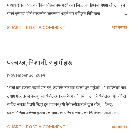
माओवादीका सभासद गोविन्द पौडेल उर्फ प्रविनको जिल्लाका हिमाली भेगमा संकलन हुने
यार्सा गुम्बाको चोरी तस्करीमा संलग्नता भएको बारे राष्ट्रिय मिडियामा
प्रकासित÷प्रसारित समाचारका बारेमा उल्लेख गर्दासाथ मञ्चमा सँगै आसिन
SHARE
POST A COMMENT
थप यता छ
माओवादीका जिल्ला संयोजक समेत रहेका एक कँडेल थरका नेताले कुर्सी प्रहार गरेपछि
त्यतिखेर ठुलै हंगामा भयो । धेरैले घटनाको टिप्पणी गर्दै गर्दा माओवादीको उग्रताको
खुलेरै विरोध गरेँ । ती मध्ये कतिपयले त्यस हर्कतले. माओवादीमा जंगली स्वभावको
अवशेष अझै रहेको पुष्टि भएको बताए । विभिन्न दावा गर्ने क्रमको अघिल्लो पंक्तिमा
प्रचण्ड, निशानी, र हामीहरू
नेपाली कांग्रेसका स्थानीय नेताहरु नै थिए । र, अहिले त्यस्तै अर्को जंगली स्वभावको
अवशेषको प्रदर्शनी भएको छ, बेनी नगरपालिकाको परिषदमा । र, त्यो हर्कत कुनै
November 26, 2014
सामान्य व्यक्त्तिले होइन, नेपालसरकारले दोश्रो संविधानसभामा मनोनित गरेका २६
' राती दश बजेको आलर्म सेट गर्नु, ठ्याक्कै टाइममा हस्तमैथुन गर्नुपर्छ । ' ब्यक्तिको नाम
सभासदहरु मध्य एक सभासद – रेशम बानियाँले गरेका छन् । राष्ट्रियस्तरमा योगदान
ट्याग गरेर उनले फेसबुकमा भित्तेलेखन सम्प्रेषण गर्ने गर्थे । उनको भित्तेलेखनमा अंकित
पुर्‍य...
ब्यक्ति उनका हितैषी मित्र हुन होइनन् त्यो मेरो सरोकारको कुरो रहेन् । किन्तु,
धवलागिरिका पत्रिकाहरूमा स्तम्भकारको परिचय स्थापित गरिसकेका उनको स्तरको
ब्यक्तिले फेसबुकमा यस्ता भित्तेलेखनहरू सम्प्रेषण गर्नु कत्तिको उचीत थियो भन्ने मेरो
SHARE
POST A COMMENT
थप यता छ
प्रश्न हो । पछिल्ला दिनहरूमा एउटा राम्रै चर्चा बटुल्न सफल अनलाइन