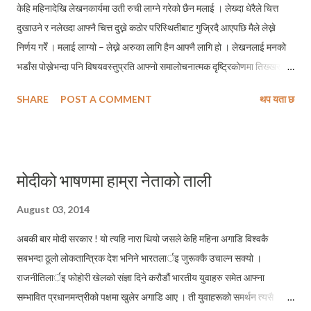
केहि महिनादेखि लेखनकार्यमा उती रुची लाग्ने गरेको छैन मलाई । लेख्दा धेरैले चित्त
दुखाउने र नलेख्दा आफ्नै चित्त दुख्ने कठोर परिस्थितीबाट गुज्रिदै आएपछि मैले लेख्ने
निर्णय गरेँ । मलाई लाग्यो – लेख्ने अरुका लागि हैन आफ्नै लागि हो । लेखनलाई मनको
भडाँस पोख्नेभन्दा पनि विषयवस्तुप्रति आफ्नो समालोचनात्मक दृष्ट्रिकोणमा तिख्खरता
ल्याउने औजारको रुपमा प्रयोग गर्न सकिने निष्कर्षमा पुगेपछि मैले केहि हप्ताको
SHARE
POST A COMMENT
थप यता छ
लेखनकार्यको विश्रामलाई अन्त्य गर्ने निर्क्यौल गरेको हुँ । दुई हप्ताजस्तो भो’ म्याग्दी
जिल्लाले आफ्नो खातामा अर्को एउटा सभासद थप्न सफल भएको छ । संविधानसभा
निर्वाचनको प्रत्यक्ष तर्फबाट अकल्पनिय (अकल्पनिय यस अर्थमा कि निर्वाचनपूर्व चुनाव
जित्ने प्रचारबाजीमा सडकसम्मै ओर्लेका थिए) हार बेहोरेको म्याग्दी कांग्रेस लामो
मोदीको भाषणमा हाम्रा नेताको ताली
समयदेखि समानुपातिक सूचीबाट सभासदहुनेहरुको लाममा आफ्नो जिल्लाबाट पनि
अनिवार्य प्रतिनिधित्व गराउन पर्ने मागमा दृढ भएर युद्धको जेहाद छेडेथ्यो – सानेपा
August 03, 2014
दरबारविरुद्ध । सम्भवतः नेपाली राजनैतिक इतिहासमै पहिलो पटक हुनुपर्छ आफ्नो
अबकी बार मोदी सरकार ! यो त्यहि नारा थियो जसले केहि महिना अगाडि विश्वकै
पार्टीको केन्द्रसँग जिल्लामा उपलब्ध सबै गुटका नेताहरु एक ढिक्...
सबभन्दा ठूलो लोकतान्त्रिक देश भनिने भारतलार्इ जुरूक्कै उचाल्न सक्यो ।
राजनीतिलार्इ फोहोरी खेलको संज्ञा दिने करौडौं भारतीय युवाहरु समेत आफ्ना
सम्भावित प्रधानमन्त्रीको पक्षमा खुलेर अगाडि आए । ती युवाहरूको समर्थन त्यसै