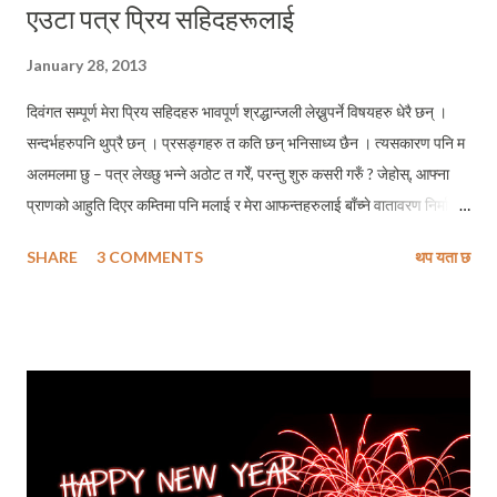
एउटा पत्र प्रिय सहिदहरूलाई
January 28, 2013
दिवंगत सम्पूर्ण मेरा प्रिय सहिदहरु भावपूर्ण श्रद्धान्जली लेख्नुपर्ने विषयहरु धेरै छन् ।
सन्दर्भहरुपनि थुप्रै छन् । प्रसङ्गहरु त कति छन् भनिसाध्य छैन । त्यसकारण पनि म
अलमलमा छु – पत्र लेख्छु भन्ने अठोट त गरेँ, परन्तु शुरु कसरी गरुँ ? जेहोस्, आफ्ना
प्राणको आहुति दिएर कम्तिमा पनि मलाई र मेरा आफन्तहरुलाई बाँच्ने वातावरण निर्माण
गराईदिनु हुने तपाइँहरुजस्ता महान ब्यक्तित्वहरुलाई म भूपिले जस्तो चूनौति दिन
SHARE
3 COMMENTS
थप यता छ
असमर्थ छु – .. मरेर शहिद हुनेहरु हो जिएर त हेर जिउन झन गार्‍हो छ ... यस्तो हाँक दिन
असहज लाग्दछ मलाई । सायद, त्यत्रो घगडान हैसियत बनी सकेको छैन मेरो । खैर,
भूपिले के भनेका थिए भन्ने विषयमा ब्याख्या गर्ने हेतू होईन मेरो । समयको पाबन्दी छ
मलाई । अलिकति कामकाजी छु । ब्यस्त छु – कुनैपनि विषयमा त्यति विधी गहिरिएर
विश्लेषण गर्ने समयको अभाव छ मसँग । तरपनि किञ्चित विस्मात छैन मलाई कि मैले मेरा
सहिदहरुलाई पत्र लेख्नका लागि पनि आवश्यक समयको चाँजोपाजो मिलाउन सकिनँ ।
किनकी, म परिस्थितीको दास छु । र, मलाई यस्तै ब्यक्तिवादी बनाएको छ मेरो समाजले ।
यहाँहरुलाई अवगत गराईहालुँ कि मेरो समाजले मलाई सिकाएको जीवन ...