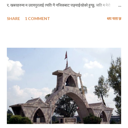
र, खबरहरुमा म उदयपुरलाई त्यति नै नजिकबाट पछ्याईरहेको हुन्छु, जति म मेरो
जिल्लालाई नजिकबाट हेरिहेको हुन्छु । एउटै देशको एकै चौकिल्लाभित्र भएपनि मेरो
SHARE
1 COMMENT
थप यता छ
जन्मजिल्ला र उदयपुरमा धेरै नै फरक पाएको छु मैले । सबै कुरा उस्तै आखिर कहाँको नै
हुन्छ र ? तथापी हामीसँग केही संस्कारगत समानता भने पक्कै छन् । र, आज एउटा यस्तै
संस्कारगत संयोग भेटे खबरमा । नागरिक दैनिकको अनलाइनसंस्करणमा महेश्वर
चामलिङ दाईले लेख्नुभएको खबर – प्रेमलाई निषेध गरिएको खबर ! विस्मातजन्य खबर !
समाचारमा लेखिएको छ – उदयपुरको ताम्लिछा गा.वि.स.को विधालयमा कक्षा १० मा
अध्ययनरत एक किशोरले आफ्नै सहपाठी किशोरीलाई प्रेमपत्र लेखेका कारण
किशोरीका पिताले मरणाशन्न हुनेगरी कुटपिट गरेछन् । गाउँलेहरु हेरेको हेरै । परिवारका
मान्छेहरु पनि जिल्लाराम ! धेरैलाई लाग्न सक्दछ यो सामान्य विषय हो । र, कतिलाई यो
पनि लाग्न सक्छ कि आफ...