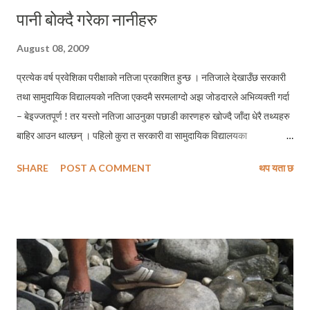
पानी बोक्दै गरेका नानीहरु
August 08, 2009
प्रत्येक वर्ष प्रवेशिका परीक्षाको नतिजा प्रकाशित हुन्छ । नतिजाले देखाउँछ सरकारी
तथा सामुदायिक विद्यालयको नतिजा एकदमै सरमलाग्दो अझ जोडदारले अभिव्यक्ती गर्दा
– बेइज्जतपूर्ण ! तर यस्तो नतिजा आउनुका पछाडी कारणहरु खोज्दै जाँदा धेरै तथ्यहरु
बाहिर आउन थाल्छन् । पहिलो कुरा त सरकारी वा सामुदायिक विद्यालयका
शिक्षकशिक्षीकाहरु आफ्नो पेशाप्रति वफादार नहुनु नै हो । अरु मुख्य कारणहरुमा
SHARE
POST A COMMENT
थप यता छ
गाउँघरतिरका सामुदायिक विद्यालयमा पढ्ने बालबालिकाहरुले आफ्नो पढाइका लागि
समय व्यवस्थापन गर्न नपाउनु । सामुदायिक विद्यालयका विद्यार्थीहरु घरको काममा निकै
खट्नु पर्ने अवस्था र पढाइप्रति अभिभावकहरुको अरुची कारण पनि यस्ता नतिजा
आउने गरेको हो । यो माथि दिइएको तस्विर बेनी (म्याग्दी जिल्लाको सदरमुकाम) देखि
झण्डै ३० किमी उत्तरमा अवस्थित मुना गाविस (हालको धौलागिरि गाउँपालिका, मुना) को
हो । यस तस्बिरमा देखिएका नानीहरु झण्डै आधा घण्टाको बाटो हिडेर पानी ओसार्न
विवश छन् । अब तपाई नै अनुमान गर्नुसु – यी नानीहरुले कतिबेला पढ्ने ? कतिबेला
गृहकार्य गर्ने ? अनि कुनबेला विद्यालय पुग्ने ? र कसरी उत्कृष्ट नतिजा प्राप्त गर्ने ? यहि नै