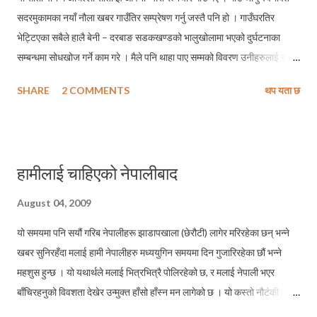
सदरमुकामका नयाँ नौला खबर गाउँतिर सम्प्रेषण गर्नु जस्तै पनि हो । गाउँघरतिर
भेट्टिएका सबैले हालै बेनी – दरबाङ सडकखण्डको भालुखोलामा भएको दुर्घटनाका
सम्बन्धमा सोधखोज गर्ने काम गरे । मैले पनि थाहा पाए सम्मको विवरण उनीहरुलाई सुनाई
दिएँ – ८ जनाको मृत्यु २८ जना घाइते । यहि विवरण सुनाइरहँदा रत्नेचौर–भकिम्ली
SHARE
2 COMMENTS
थप यता छ
ग्रामिण सडकमा बागलुङबाट भकुण्डेका लागि आउँदै गरेको यो जीपलाई देखेँ । १२–१४
जना सम्मको क्षमता भएको जीपमा १८ भन्दा बढी यात्रुहरु जोखिमपूर्ण यात्रा गरिरहेका
थिए । यो हुँइकिएर आइरहेको जीप देखे पछि मलाई लाग्यो – आखिर मान्छेलाई मृत्युको
भय हुँदो रहेनछ !
हामीलाई चाहिएको नेपालीबाद
August 04, 2009
यो समयमा पनि सयौं गरिब नेपालीहरू झाडापखाला (छेरौटी) लागेर मरिरहेका छन् भन्ने
खबर सुनिरहँदा मलाई हामी नेपालीहरु मध्ययुगिन समयमा दिन गुजारिरहेका छौं भन्ने
महशुस हुन्छ । यो यथार्थले मलाई भित्रभित्रै पोलिरहेको छ, र मलाई नेपाली भएर
बाँचिरहनुको विवशता देखेर उन्मुक्त हाँसो हाँस्न मन लागेको छ । यो कस्तो नौटंकी
सरकार हो ? हेलिकोप्टरमा मन्त्रिहरुलाई बिरामीको अवस्था बुझ्न पठाउँछ जबकी औषधी