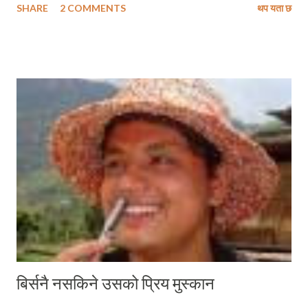
SHARE
2 COMMENTS
थप यता छ
र स्वास्थ्यकर्मी खच्चडमा लोड गरिएर प्रभावित क्षेत्रमा पठाइएका छन् ! र मैले विदेशी
राष्ट्रहरुमा त्यहाँका उच्चपदस्थ अधिकारीहरु मन्त्रि, सिनेटर वा अन्यान्य आफ्नो
तर्फबाट देखिएको सानो त्रुटी वा भूलका लागि आम जनताहरुका अगाडि उभिएर माफि
माग्छन् अनि त्यतिले नपुगेर आफ्नो पदबाट राजिनामा दिन पनि पछि पर्दैनन् भन्ने कुरा धेरै
अगाडिबाट सुन्दै आएको छु । अनि मैले यो यथार्थ पनि भोग्दै आइरहेको छु कि हाम्रा उच्च
पदस्थ भनौंदाहरू आफ्नो गैह्जिम्मेवारीताका लागि माफि त कहाँ हो कहाँ, स्वीकार समेत
गर्न चाँहदैनन् । कस्तो आश्चर्य ?! र, मेरा प्रिय मित्रहरु ! आज यो ब्लग लेख्दै गर्दा म
यसै ब्लग मार्फत घोषणा गर्न चाहन्छु कि म कुनै पनि पा...
बिर्सनै नसकिने उसको प्रिय मुस्कान