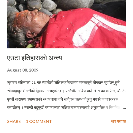
हो गाउ...
एउटा इतिहासको अन्त्य
August 08, 2009
श्रावण महिनाको २३ गते म्याग्देली शैक्षिक इतिहासमा महत्वपूर्ण योगदान पुर्याउनु हुने
सोमबहादुर बोगटीको देहावसान भएको छ । रत्नेचौर गाविस वार्ड नं. १ का बासिन्दा बोगटी
पृथ्वी नारायण क्याम्पसको स्थापनामा पनि सक्रिय सहभागि हुनु भएको जानकारहरु
बताउँछन् । म्याग्दी बहुमुखी क्याम्पसको शैक्षिक वातावरणलाई अनुशासित र नियमित गर्ने
कार्यमा उहाँले निभाउनु भएको भूमिका प्रशंसनीय रहेको छ । पञ्चायती शासन
SHARE
1 COMMENT
थप यता छ
व्यवस्थाका विरुद्धमा विद्रोहको आगो ओकल्नहरुको अग्रपंक्तिमा उभिई आफ्नो
बलिदानीका लागि उहाँ कहिल्यै पछि हट्नु भएन । पछिल्लो समय शैक्षिक क्रियाकलापमा