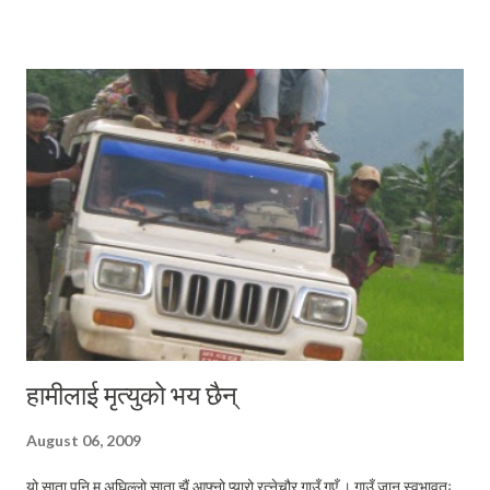
उति सक्रिय नदेखिए पनि श्री भानु मा.वि.रत्नेचौरको विद्यालय व्यवस्थापन समितिको
अध्यक्ष पदमा रही आफ्नो काममा खटिरहनु भएको थियो । उहाँको देहावसानले म्याग्दीले
एक अनुशासित र संघर्षशिल शैक्षिक सिपाही गुमाएको कुरामा कसैको दुई मत नरहला ।
स्व. बोगटीको आत्माको चीर शान्तिका लागि म भगवान्सँग प्रार्थना गर्दछु । साथै उहाँले
प्रशस्त गरिदिएको शैक्षिक यात्रामा अगाडि बढ्न सबैलाई प्रेरणा मिलोस् !
हामीलाई मृत्युको भय छैन्
August 06, 2009
यो साता पनि म अघिल्लो साता झैं आफ्नो प्यारो रत्नेचौर गाउँ गएँ । गाउँ जानु स्वभावतः