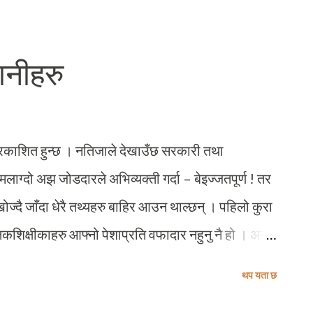
की थिइन) म बसेको माइक्रोको सिट नेरको झ्यालमा उभिएर
 बोल्दै थिइन – कुछ देदो बाबु भगवान तेरेको मंगल करेगा !
नानीहरु
यो हालत छ, अब अरुको कुरा के नै भो र ? जस्तो देश उस्तै
ा प्रकाशित हुन्छ । नतिजाले देखाउँछ सरकारी तथा
ग्दो अझ जोडदारले अभिव्यक्ती गर्दा – बेइज्जतपूर्ण ! तर
दै जाँदा धेरै तथ्यहरु बाहिर आउन थाल्छन् । पहिलो कुरा
कशिक्षीकाहरु आफ्नो पेशाप्रति वफादार नहुनु नै हो । अरु
क विद्यालयमा पढ्ने बालबालिकाहरुले आफ्नो पढाइका लागि
थप यता छ
विद्यालयका विद्यार्थीहरु घरको काममा निकै खट्नु पर्ने