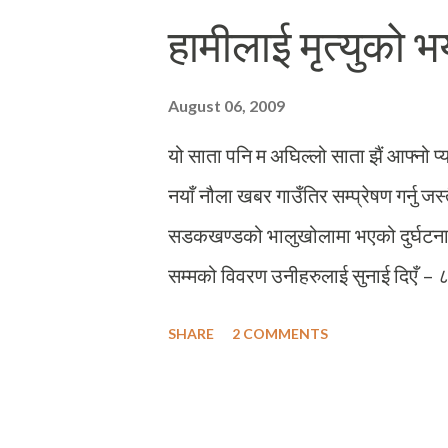
अध्यक्ष पदमा रही आफ्नो काममा खटिरहनु 
हामीलाई मृत्युको भ
र संघर्षशिल शैक्षिक सिपाही गुमाएको कु
शान्तिका लागि म भगवान्सँग प्रार्थना गर्द
August 06, 2009
बढ्न सबैलाई प्रेरणा मिलोस् !
यो साता पनि म अघिल्लो साता झैं आफ्नो प्
नयाँ नौला खबर गाउँतिर सम्प्रेषण गर्नु ज
सडकखण्डको भालुखोलामा भएको दुर्घटनाका 
सम्मको विवरण उनीहरुलाई सुनाई दिएँ – ८
रत्नेचौर–भकिम्ली ग्रामिण सडकमा बागलुङ
SHARE
2 COMMENTS
१२–१४ जना सम्मको क्षमता भएको जीपमा १८
। यो हुँइकिएर आइरहेको जीप देखे पछि मला