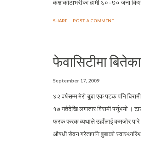
कक्षाकोठाभरीका हामी ६०–७० जना किशोर
कानै नजिक गएर भन्थ्यौं– वीर गोर्खा लडाक
SHARE
POST A COMMENT
भ्याएको यो अपत्यारिलो र अप्रसाङ्गिक प
कक्षा एकदम स्तब्ध रहन्थ्यो । हामी ग्लोब घु
विशाल देशहरुको मानचित्रको सीमारेखाभ
फेवासिटीमा बितेका
खोजीरहेका हुन्थ्यौं अनि सामाजिक सर हा
सोधिरहनु हुन्थ्यो – ए, बाबुनानीहरू हाम्
September 17, 2009
मैले आफूलाई जवान हुँदै गएको पाएँ अनि बल्
४२ वर्षसम्म मेरो बुबा एक पटक पनि बिराम
१७ गतेदेखि लगातार विरामी पर्नुभयो । टा
फरक फरक व्यथाले उहाँलाई कमजोर पारे 
औषधी सेवन गरेतापनि बुबाको स्वास्थ्यस