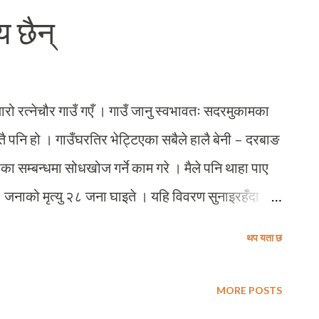
भएको थियो । उहाँको देहावसानले म्याग्दीले एक अनुशासित
य छैन्
रामा कसैको दुई मत नरहला । स्व. बोगटीको आत्माको चीर
छु । साथै उहाँले प्रशस्त गरिदिएको शैक्षिक यात्रामा अगाडि
यारो रत्नेचौर गाउँ गएँ । गाउँ जानु स्वभावतः सदरमुकामका
स्तै पनि हो । गाउँघरतिर भेट्टिएका सबैले हालै बेनी – दरबाङ
सम्बन्धमा सोधखोज गर्ने काम गरे । मैले पनि थाहा पाए
 जनाको मृत्यु २८ जना घाइते । यहि विवरण सुनाइरहँदा
बाट भकुण्डेका लागि आउँदै गरेको यो जीपलाई देखेँ ।
थप यता छ
 भन्दा बढी यात्रुहरु जोखिमपूर्ण यात्रा गरिरहेका थिए
ई लाग्यो – आखिर मान्छेलाई मृत्युको भय हुँदो रहेनछ !
MORE POSTS