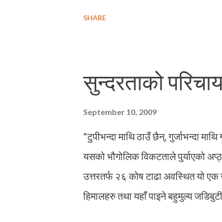
पश्चिमाञ्चलमा नै नाम चलेको फेवा सिटी न
SHARE
उहाँको विरामीको कारण केहो पत्ता लगाउन 
तिनीहरुले प्रदान गरेको औषधी र उपचार व
तथापी उहाँको उपचारको क्रममा अस्पतालम
सुन्दरताको परिचायक
बनायो । काउण्टरमा बस्ने युवती स्टाफसँ
डाक्टर साब कतिखेर पाल्नुहुन्छ होला ? ड
September 10, 2009
फर्काउँछिन् । म ब्लड, युरिन आदि चेकको र
“टुपीभन्दा माथि ठाउँ छैन्, गुर्जाभन्दा माथि
यसको भौगोलिक विकटताले पुर्याएको अप्ठ्
उत्तरतर्फ २६ कोष टाढा अवस्थित यो एक 
हिमालहरु तथा यहाँ पाइने बहुमुल्य जडिबु
छ । तथापी यातायातको उचित प्रबन्ध हुन 