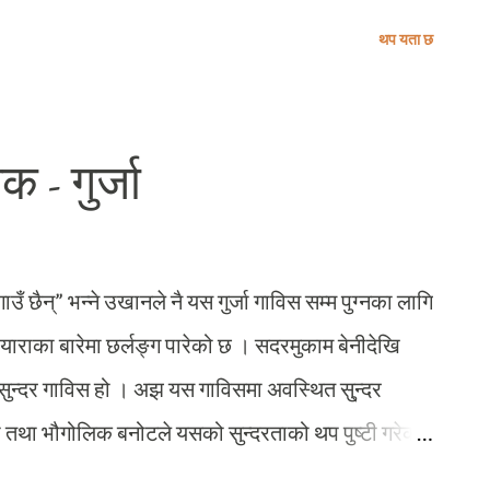
ामक नीजि अस्पतालमा लग्यौं । पाँच दिन चार रात सम्म पनि
थप यता छ
त्यहाँका प्रतिष्ठित डाक्टर नर्सहरू असफल नै रहे । तर
िधिले भने उहाँको स्वास्थ्यमा केही सुधार आउन थाल्यो ।
ा बस्दा त्यहाँको व्यवस्थापनले मलाई धेरै असहजिलो
 - गुर्जा
ग नियमितजसो मेरो असमझदारी रह्यो । म सोध्छु – सिस्टर,
ाक्टरको टाइम साइम फिक्स हुँदैन् । यिनी झर्केर जवाफ
िपोर्टका लागि पैसा तिरी बिल लिन खोज्द...
 गाउँ छैन्” भन्ने उखानले नै यस गुर्जा गाविस सम्म पुग्नका लागि
याराका बारेमा छर्लङ्ग पारेको छ । सदरमुकाम बेनीदेखि
सुन्दर गाविस हो । अझ यस गाविसमा अवस्थित सु्न्दर
टी तथा भौगोलिक बनोटले यसको सुन्दरताको थप पुष्टी गरेको
नसक्नु र उपलब्ध घोडेटो बाटोको समायानुकुल मर्मत