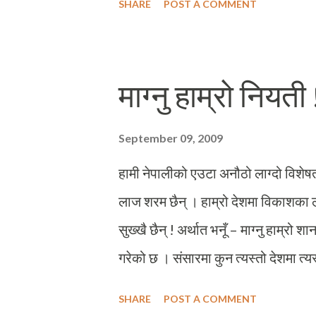
SHARE
POST A COMMENT
सम्भारको अभावका कारण यस गाविसका बा
सकेको देखिदैन् । छन्त्याल जातिको सघन
पनि चिनिन्छ । देशभर मै छन्त्यालहरुको म
माग्नु हाम्रो नियती 
गरिन्छ । यसर्थ ः छन्त्यालहरुको सघन उ
साँस्कृतिक चालचलनलाई पनि नजिकैबाट 
September 09, 2009
कुल १०५३ जनसंख्या रहेको यस गाविसमा 
हामी नेपालीको एउटा अनौठो लाग्दो विशेषता 
मुख्यत: आलु खेती हुने यस गाव...
लाज शरम छैन् । हाम्रो देशमा विकाशका 
सुख्खै छैन् ! अर्थात भनूँ – माग्नु हाम्रो श
गरेको छ । संसारमा कुन त्यस्तो देशमा त्
फिँजाएर रकम जम्मा पार्न सफल भै देश चलाउन
SHARE
POST A COMMENT
माग्नमा माहिर छौं । यो देखिएको तस्विर