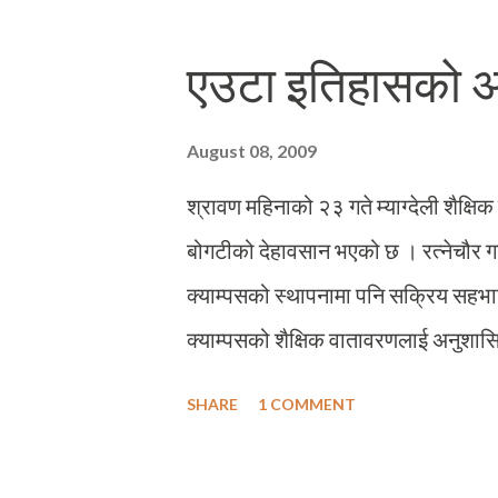
अवस्था र पढाइप्रति अभिभावकहरुको अरु
दिइएको तस्विर बेनी (म्याग्दी जिल्लाको 
एउटा इतिहासको अन
(हालको धौलागिरि गाउँपालिका, मुना) को 
बाटो हिडेर पानी ओसार्न विवश छन् । अब तप
August 08, 2009
कतिबेला गृहकार्य गर्ने ? अनि कुनबेला विद्या
श्रावण महिनाको २३ गते म्याग्देली शैक्षिक 
गाउ...
बोगटीको देहावसान भएको छ । रत्नेचौर गावि
क्याम्पसको स्थापनामा पनि सक्रिय सहभाग
क्याम्पसको शैक्षिक वातावरणलाई अनुशासित
प्रशंसनीय रहेको छ । पञ्चायती शासन व्
SHARE
1 COMMENT
अग्रपंक्तिमा उभिई आफ्नो बलिदानीका लाग
क्रियाकलापमा उति सक्रिय नदेखिए पनि श्