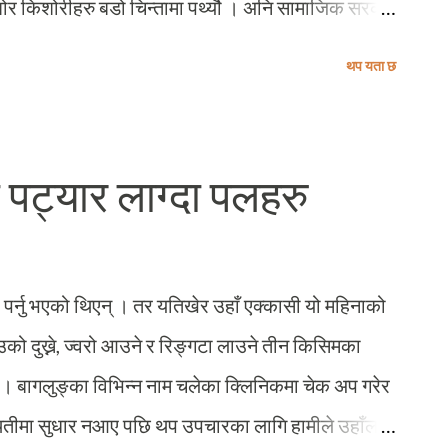
 किशोरीहरु बडो चिन्तामा पर्थ्यौ । अनि सामाजिक सरको
ुहरुको देश यति सानो ?! हाम्रो सानो मस्तिष्कले सोच्न
थप यता छ
्रश्न पश्चात: लगभग त्यो ४५ मिनेटको एउटा पूरै पिरियडभर
माउँदै, फेरि घुमाउँदै र अझ धेरै पटक उसै गरी घुमाउँदै सयौं
ित्र रहेको सानो "स्पेश" भित्र नेपाललाई पटक पटक
 पट्यार लाग्दा पलहरु
मीबाट केहि पर कालोपाटीको ठीक मुन्तिर उभिएर हामीलाई
रो देशको नक्शा भेटायौं त ? यो त भयो किशोरवयको कुरो । जव
ल थाहा पाउन थालेँ, ती किशोरवयमा हामीले पोख्ने...
ी पर्नु भएको थिएन् । तर यतिखेर उहाँ एक्कासी यो महिनाको
उको दुख्ने, ज्वरो आउने र रिङ्गटा लाउने तीन किसिमका
। बागलुङ्का विभिन्न नाम चलेका क्लिनिकमा चेक अप गरेर
्थितीमा सुधार नआए पछि थप उपचारका लागि हामीले उहाँलाई