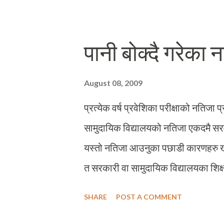
बुढी आमा (जसले सुनले भरेको दाँत लगाए
मजाले हात फिँजाउदै टुठेफुटे हिन्दी लवजमा
पानी बोक्दै गरेका 
लौ भयो अब ? सुनको दात लगाएकी बजैको त 
भेष भनेको यहि त होला नि !
August 08, 2009
प्रत्येक वर्ष प्रवेशिका परीक्षाको नतिज
सामुदायिक विद्यालयको नतिजा एकदमै सरमला
यस्तो नतिजा आउनुका पछाडी कारणहरु खोज्
त सरकारी वा सामुदायिक विद्यालयका शिक्ष
मुख्य कारणहरुमा गाउँघरतिरका सामुदायि
SHARE
POST A COMMENT
समय व्यवस्थापन गर्न नपाउनु । सामुदायिक 