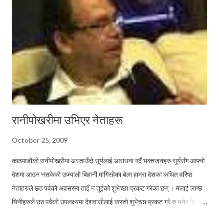
पत्रिका, रेडियो वा टेलिभिजनका हेडलाइनहरु लेखिन्छन वा वाचिन्छन् ! न त ती
ठाउँहरुमा समाजमा शान्ति, अमनचयन र सुव्यवस्थाको ठेक्का पाएका ...
रानीपोखरीमा उभिएर नेताहरू
October 25, 2009
काठमाडौंको रानीपोखरीमा अस्ताउँदो सूर्यलाई आराधना गर्दै भक्तजनहरु सूर्यसँग आफ्नो
देशमा आउन नसकेको उज्यालो बिहानी मागिरहेका बेला हाम्रा देशका कथित वरिष्ठ
नेताहरुले छठ पर्वको अवसरमा ताइँ न तुईको शुभेच्छा प्रकट गरेका छन् । मलाई लाग्छ
यिनीहरुले छठ पर्वको उपलक्ष्यमा देशवासीलाई कस्तो शुभेच्छा प्रकट गरे त भनेर मैले
यहाँ जस्ताको तस्तै लेखिदिए भने अ‍ैले ब्लग पढ्दै गर्नुहुने सबैमा हाँसोको फोहोरा छुटन्