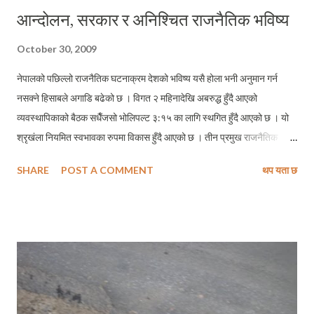
आन्दोलन, सरकार र अनिश्चित राजनैतिक भविष्य
October 30, 2009
नेपालको पछिल्लो राजनैतिक घटनाक्रम देशको भविष्य यसै होला भनी अनुमान गर्न
नसक्ने हिसाबले अगाडि बढेको छ । विगत २ महिनादेखि अबरुद्ध हुँदै आएको
व्यवस्थापिकाको बैठक सधैँजसो भोलिपल्ट ३:१५ का लागि स्थगित हुँदै आएको छ । यो
श्रृखंला नियमित स्वभावका रुपमा विकास हुँदै आएको छ । तीन प्रमुख राजनैतिक
दलहरुबीच बढ्दै गएको चर्को ध्रुबिकरण यसको मुख्य कारण हो । राजनैतिक दलहरु
SHARE
POST A COMMENT
थप यता छ
आ–आफ्नै अडानमा अडिग हुनाले देशमा विद्यमान राजनैतिक समस्याले सजिलै निकास
नपाउने छाँट देखिन थालेको छ । कार्तिक ११ गते एनेकपा (माओवादी) को केन्द्रीय
कमिटि बैठकले यहि कार्तिक १५ देखि देशमा दबावमूलक आन्दोलनको जेहाद छाड्ने
घोषणा गरेकै भोलिपल्ट कार्तिक १२ गते नेकपा (एमाले) संसदीय दलको बैठकले
माओवादीलाई आफ्नो आन्दोलनका कार्यक्रम फिर्ता गर्न लगाउने निर्णय गरेको छ । लामो
समयदेखि सडक तताउने कार्यक्रम नगरेको माओवादीलाई आन्दोलनका घोषित
कार्यक्रमहरु सञ्चालन गर्न व्यापक नैतिक दबाव रहेको चर्को सन्दर्भमा उसले गर्ने भनेको
मशाल जुलुसदेखि राजधानी नाकाबन्दीसम्मका कार्यक्रम विफल पार्न कुनै कसर बाँकी