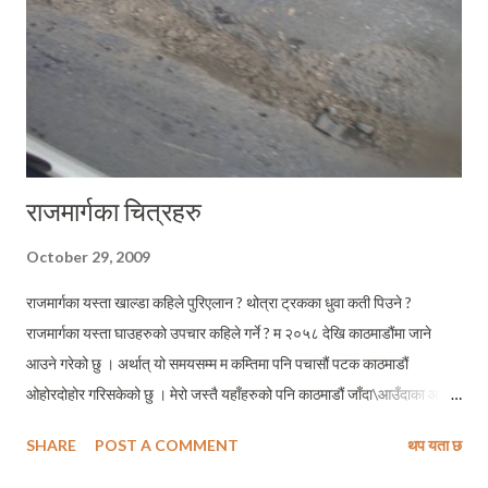
राख्न नहुने अड्डी कसेको सरकारबीच हुने मुठभेडले देशमा ठूल...
राजमार्गका चित्रहरु
October 29, 2009
राजमार्गका यस्ता खाल्डा कहिले पुरिएलान ? थोत्रा ट्रकका धुवा कती पिउने ?
राजमार्गका यस्ता घाउहरुको उपचार कहिले गर्ने ? म २०५८ देखि काठमाडौंमा जाने
आउने गरेको छु । अर्थात् यो समयसम्म म कम्तिमा पनि पचासौं पटक काठमाडौं
ओहोरदोहोर गरिसकेको छु । मेरो जस्तै यहाँहरुको पनि काठमाडौं जाँदा\आउँदाका आ–
आफ्नै अनुभव होलान् अझ विशेष गरी देशको राजधानी छिर्ने एउटा मात्र राजमार्ग पृथ्वी
SHARE
POST A COMMENT
थप यता छ
राजमार्गको हविगती देखेपछि ! मैले विगत ८ वर्षदेखि धेरै नजिकैबाट यो क्षतविक्षत
राजमार्गलाई नियालीरहेको छु । नौबिसेबाट उकालो लागेपछि नागढुंगा नपुग्दासम्मको