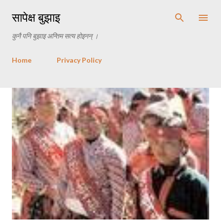
Skip to main content
सापेक्ष बुझाइ
कुनै पनि बुझाइ अन्तिम सत्य होइनन् ।
Home
Privacy Policy
P
o
s
t
s