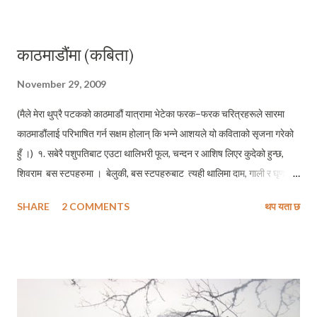
पठाईदिनु सिंगार्नेछौं मेहनतले हाम्रो प्यारो देश यो देश बन्न सघाउ पुग्ने जोश पठाईदिनु
देशलाई माया मारी कति डाँडा काटी गए मेरो प्यारो नेपाल भन्ने ओठ पठाईदिनु रोएन कि
काठमाडौंमा (कबिता)
देश रुँदा कठोर हाम्रा मन देश दुख्दा मलाई दुख्ने चोट पठाईदिनु (शिरीषका
स्पनदनहरुबाट)
November 29, 2009
(मैले मेरा थुप्रै पटकको काठमाडौं यात्रामा भेटेका फरक–फरक चरित्रहरूले सारमा
काठमाडौंलाई परिभाषित गर्न सक्षम होलान् कि भन्ने आशयले यो कविताको सृजना गरेको
हुँ ।) १. सबेरै पशुपतिबाट एउटा थालिभरी फूल, चन्दन र आशिष लिएर कुदेको हुन्छ,
शिवराम बस स्टपहरुमा । बेलुकी, बस स्टपहरुबाट त्यही थालिमा दाम, गाली र घृणा
भरेर निस्केको हुन्छ, शिवराम सोमरसको खोजीमा । २. बिहानै, चिम्सा आँखा मिच्दै कुर्ता
SHARE
2 COMMENTS
थप यता छ
सलवारमा सीता झैं सजिएर हिडेकी हुन्छे, मेनका पाठशालामा । सम्साँझै पाठशाला–घर–
बजार सबैतिरबाट फर्केर सीर्फ छालाका कपडामा नाचेकी हुन्छे, मेनका नाँगा डान्सबारमा
। ३. रात ननिख्रिदै, झिसमिसे मै ठेलामा राखेर सामल भोक बेच्नको लागि निस्केको
हुन्छ, कर्मसिंह चोक, चौतारी र चौरस्ताहरुमा । धेरै अबेरसम्म ननिख्रिन्जेल बटुवा
बाटोहरुमा निख्राएर आफ्नो ठेला पसिनाको पाइ पाइ हिसाब राखेर रमेको हुन्छ,
कर्मसिंह परिवारसित डेरामा ।