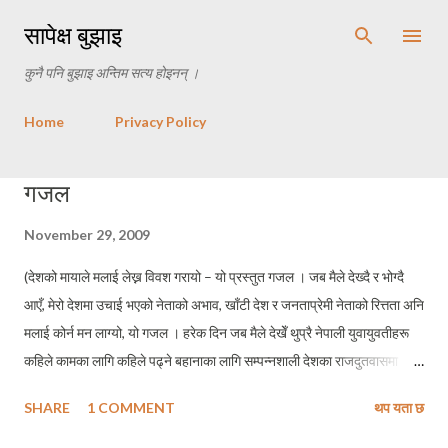
Skip to main content
सापेक्ष बुझाइ
कुनै पनि बुझाइ अन्तिम सत्य होइनन् ।
Home
Privacy Policy
P
गजल
o
November 29, 2009
s
t
(देशको मायाले मलाई लेख्न विवश गरायो – यो प्रस्तुत गजल । जब मैले देख्दै र भोग्दै
s
आएँ, मेरो देशमा उचाई भएको नेताको अभाव, खाँटी देश र जनताप्रेमी नेताको रित्तता अनि
मलाई कोर्न मन लाग्यो, यो गजल । हरेक दिन जब मैले देखेँ थुप्रै नेपाली युवायुवतीहरू
कहिले कामका लागि कहिले पढ्ने बहानाका लागि सम्पन्नशाली देशका राजदुतवासमा
भिषाका लागि तछाँडमछाड गरेको मैले आफूलाई पनि उभाएको छु, त्यो भिडमा । अनि
SHARE
1 COMMENT
थप यता छ
लाग्यो, मलाई एउटा देशप्रेमी दीलको खाँचो छ, जसले सधैँ गर्न सकुँ मैले मेरो देशको माया
। बाँकी गजलमा....) जन्माउन सक्ने सपुत कोख पठाईदिनु माथि पुग्छौं मिलेर भन्ने सोच