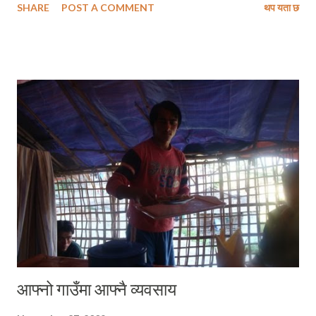
SHARE
POST A COMMENT
थप यता छ
सतहबाट निकै होचा मानिने घना आवादीका क्षेत्रहरू माल्दिभ्स, न्यूयोर्क, सिड्नी र मुम्बई
लगायतका विश्वप्रसिद्ध शहरहरूमा ठूलो क्षति पुग्न सक्ने पूर्वानुमानले यो एक दशक विश्व
इतिहासमा कहिल्यै बिर्सन नसकिने प्रलयको दशक हुन सक्ने गम्भिर खतरा बढेर गएको
छ । यस अघि कहिल्यै लामखुट्टे नपाइने डोल्पामा लामो समयसम्म लामखुट्टे पाइन
थाल्नु, जाडोको समयमा हिमाली भेगहरूमा पर्याप्त चिसोको महशुस नहुनु, शिशिर ऋतुमा
हिमाली क्षेत्रमा हुने हिमपात कम हुनु, सगरमाथाको चुचुरोमा झिंगा भेटिनुले पृथ्वीको बढ्दो
तापक्रमलाई स्पष्ट पार्ने काम गरेको छ । यसले जलबायु परिवर्तनमा पार्ने असरले
विश्वका कुनै पनि देश प्रभावहिन नर...
आफ्नो गाउँमा आफ्नै व्यवसाय