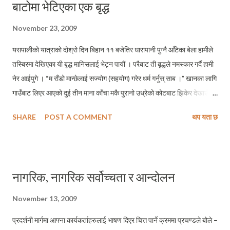
बाटोमा भेटिएका एक बृद्ध
November 23, 2009
यसपालीको यात्राको दोश्रो दिन बिहान ११ बजेतिर धारापानी पुग्नै आँटेका बेला हामीले
तस्बिरमा देखिएका यी बृद्ध मानिसलाई भेट्न पायौं । परैबाट ती बृद्धले नमस्कार गर्दै हामी
नेर आईपुगे । “म राँडो मान्छेलाई सज्योग (सहयोग) गरेर धर्म गर्नुस् साब ।” खानका लागि
गाउँबाट लिएर आएको दुई तीन माना काँचा मकै पुरानो उध्रेको कोटबाट झिकेर देखाउँदै
उनले भने – “हजुर, घरमा कोही छैन् (म एक्लो छु) । काममा कसैले डाक्तैनन् । खानका
SHARE
POST A COMMENT
थप यता छ
लागि हजुरहरु जस्तै दयालुहरुले दिएको दुई चार पैसा दामले खानेकुरा किनेर खाँदै
बाँचेको छु हजुर । बृद्ध भत्ता दिन सचिव नानी पनि आउनु भएन ख्वै ? तपाइँहरुले बाटोमा
भेट्नु भएन् ?” बृद्धको कुरा सुने पछि मलाई लाग्यो – मेरो देशमा यिनकै जस्तै नियती भोग्ने
बृद्धबृद्धाको सँख्या कति होला ? अनि ती वृद्धहरु मध्ये कोही देशको बागडोर समाल्दै आएका
नागरिक, नागरिक सर्वोच्चता र आन्दोलन
राजनैतिक हर्ताकर्ताहरुका माता, पिता, बाजे वा बज्यै होलान् कि नाई ?! बृद्धप्रति एक मुठी
अगाध दया वा माया के पलायो मलाई थाहा भएन् मैले उनको हातमा रु ३०।– को नोट
November 13, 2009
राखिदिए, उनले बाटोको छेऊमै रहेको पातिको बुटाबाट केही पातहरु टिपेर मेरो कानमा
प्रदर्शनी मार्गमा आफ्ना कार्यकर्ताहरुलाई भाषण दिएर चित्त पार्ने क्रममा प्रचण्डले बोले –
पहिरिदैँ भने – साबको जय होस...