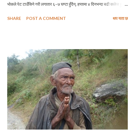
भोकले पेट टाउँसिने गरी लगातार ६–७ घण्टा हुँदैन्, हप्तामा ४ दिनभन्दा बढी कलेज हुने
पनि होईन् । एकदम व्यवहारीक र जीवनपयोगी शिक्षण विधी रहेछ यहाँ त !” “तर अस्ति
SHARE
POST A COMMENT
थप यता छ
एकजना साथीको बर्थ डे पार्टीमा चाहिँ बबाल भो नि !” उसले मलाई आफ्ना मनका कुराहरू
पूरै खुलाउन नचाहे जसरी अपुर्ण जानकारी दिन खोज्दै भन्यो – “भो छोड् यार ती कुरा
भनिन् बरु त्यताको खबर के छ सुना मलाई ।” “खासै त्यस्तो त केहि होइन् ....” मैले
आफ्नो कुरामा अड्डि कसेपछि अलि अलि अकमकाउँदै उसले घटनाको स–बिस्तार
जानकारी गराउन खोज्दै भन्यो – “हामी केही नेपाली, केही श्रीलंकन र इन्डियन
विद्यार्थीहरू एक जना श्रीलंकन विद्यार्थी साथीको बर्थ डे पार्टी सेलिबे्रट गर्न भेला भएथ्यौं,
एकजना इन्डियन साथीले मातेको सुरमा हाम्रो नेपाली साथीलाई हल्का धक्का दिन पुगेछ,
अनि त बबाल भैहाल्यो नि नेपाली साथीले गोर्खे जोशमा एक चार्ज क...