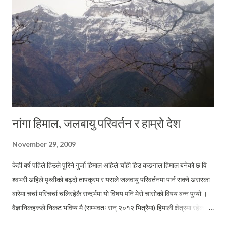
नांगा हिमाल, जलबायु परिवर्तन र हाम्रो देश
November 29, 2009
केही बर्ष पहिले हिउले पुरिने गुर्जा हिमाल अहिले चाँही हिउ कङगाल हिमाल बनेको छ वि
श्वभरी अहिले पृथ्वीको बढ्दो तापक्रम र यसले जलवायु परिवर्तनमा पार्न सक्ने असरका
बारेमा चर्चा परिचर्चा चलिरहेकै सन्दर्भमा यो विषय पनि मेरो चासोको विषय बन्न पुग्यो ।
वैज्ञानिकहरूले निकट भविष्य मै (सम्भवतः सन् २०१२ भित्रैमा) हिमाली क्षेत्रमा रहेका
ठुल्ठुला हिमतालहरू फुट्ने तथा हिमालमा रहेको हिउँ पग्लने दर अत्याधिक हुन गै समूद्री