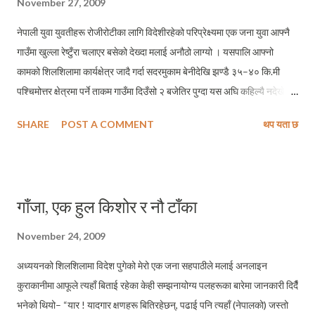
November 27, 2009
नेपाली युवा युवतीहरू रोजीरोटीका लागि विदेशीरहेको परिप्रेक्ष्यमा एक जना युवा आफ्नै
गाउँमा खुल्ला रेष्टुँरा चलाएर बसेको देख्दा मलाई अनौठो लाग्यो । यसपालि आफ्नो
कामको शिलशिलामा कार्यक्षेत्र जादै गर्दा सदरमुकाम बेनीदेखि झण्डै ३५–४० कि.मी
पश्चिमोत्तर क्षेत्रमा पर्ने ताकम गाउँमा दिउँसो २ बजेतिर पुग्दा यस अघि कहिल्यै नदेखेको
दृश्य देख्न पाएँ । ताकम स्वास्थ्यचौकी नजिकै गैर्‍हा भन्ने स्थानमा रहेको एक सार्वजनिक
SHARE
POST A COMMENT
थप यता छ
चौतारिमा गाउँ सल्लाह गरी त्यहींका एक स्थानीय २२ वर्षिय युवा अनिल भण्डारीले मःम,
चाउमिनका विविध परिकारहरूले पदयात्रीहरूलाई सेवा गरिरहेको देख्दा यस्तो लाग्यो –
ईच्छा शक्ति, लगनशिलता र सीप भएको मानिसले स्वदेशमा नै केहि गर्न सक्दो रहेछ ।
आफ्नो सानो चौतारी रेष्टुरेन्टमा दिनमा कम्तिमा पनि ५०÷६० प्लेट जति मःम चाउमिन
गाँजा, एक हुल किशोर र नौ टाँका
बिक्री हुने कुरा हामीलाई सुनाईरहँदा मैले उनको अनुहारमा अनौठो चमकको महशुस गरेँ
। भण्डारीले मःम चाउमिनका अलावा चिया, बिस्कुट, चाउचाउ, अण्डा आदि पनि उल्लेख्य
November 24, 2009
मात्रामा बिक्री हुने कुरा सुनाउँदा मलाई पनि कुत्कुति लाग्नु स्वभाविक थियो – आखिर
अध्ययनको शिलशिलामा विदेश पुगेको मेरो एक जना सहपाठीले मलाई अनलाइन
बफ, मटन र चिकन आइटमका लागि उनले मासु कहाँ खरिद ...
कुराकानीमा आफूले त्यहाँ बिताई रहेका केही सम्झनायोग्य पलहरूका बारेमा जानकारी दिदैँ
भनेको थियो– “यार ! यादगार क्षणहरू बितिरहेछन्, पढाई पनि त्यहाँ (नेपालको) जस्तो