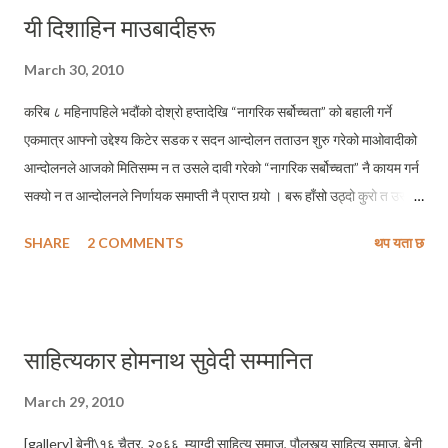
यी दिशाहिन माउबादीहरू
March 30, 2010
करिब ८ महिनापहिले भदौंको दोश्रो हप्तादेखि “नागरिक सर्बोच्चता” को बहाली गर्ने
एकमात्र आफ्नो उद्देश्य किटेर सडक र सदन आन्दोलन तताउन शुरु गरेको माओवादीको
आन्दोलनले आजको मितिसम्म न त उसले दावी गरेको “नागरिक सर्बोच्चता” नै कायम गर्न
सक्यो न त आन्दोलनले निर्णायक समाप्ती नै प्राप्त गर्‍यो । बरू हाँसो उठ्दो कुरो त उसको
आन्दोलनले आजका दिन सम्म पाँचौ चरण पार गरिसक्दा उसले उद्देश्य किटेको “नागरिक
SHARE
2 COMMENTS
थप यता छ
सर्बोच्चता” को मु्द्दा समेत अहिले ओझेलमा पर्न गएको छ । अनि उसको नयाँ माग छ,
स्वाधिनता ! हुन त “नागरिक सर्बोच्चता” भनेको के हो ? र, यसको कुन कुन क्षेत्रको
व्याख्या गर्दछ ? भन्ने कुरा आम जनताले थाहा नपाउँदै उनीहरुले शुरु गरेको “स्वाधिनता”
अर्थ र यसले समेट्ने क्षेत्रहरुको बारेमा जानकारी हासिल गर्न नपाउँदै फेरि कुन नयाँ
साहित्यकार होमनाथ सुवेदी सम्मानित
शब्दको उदय हुने हो त्यो त आउने समयले नै बताउँला । राजनीतिक विश्लेषकहरुले
माओवादी अब विस्तारै दिशाहिन हुन थालेको र ऊ आफ्नो अबको कार्यनीति जनसत्ता,
March 29, 2010
जनविद्रोह वा संविधान निर्माण के रहने हो भन्ने कुरामा अलमलमा परिरहेको बताउँदै
[gallery] बेनी\१६ चैत्र, २०६६ म्याग्दी साहित्य समाज, पौलस्त्य साहित्य समाज, बेनी
आएको बखतमा झण्डै २४ घण्टाको म्याद नगुज्रिदै बसेको स्थायी समितिको पछिल्...