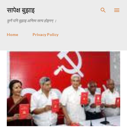
Skip to main content
सापेक्ष बुझाइ
कुनै पनि बुझाइ अन्तिम सत्य होइनन् ।
Home
Privacy Policy
P
o
s
t
s