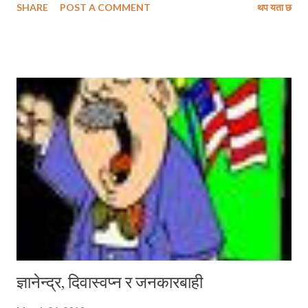
SHARE
POST A COMMENT
थप यता छ
कुनै भुगोल र गोलार्द्धमा नपाईने यी स्वभावहरू हामी नेपालीहरुका मौलिक पहिचान हुन् ।
र, यी कालान्तरसम्म यसरी नै पूर्ववत ः आफ्नो गतिमा चलिनै रहनेछन । ०४६ अगाडि
स्वर्गीय गिरीजाप्रसाद कोइरालालाई उनको नेतृत्वदायी भूमिका र जस्तो खाले चूनौतीका
समयमा पनि आफ्नो विचारमा अटेस्मटेस् नभै अडिग रहने लोकप्रिय स्वभावका लागि
जति सम्मान गरिन्थ्यो, बहुदल पश्चात ः आफू शक्तिमा पुग्नका लागि कुनै कसर बाँकी
नराख्ने उनको स्वभाव, पार्टी तथा राज्यका श्रोतहरुको पहुँचमा परिवारबाद हावी गराईराख्ने
उनको निकृष्ट अभिरुची साथै सत्ता र शक्तिको दुरुपयोग गरेका थुप्रै आरोपहरु उनलाई
लगाउन थालियो । हुन पनि कुनै पनि व्यक्ति ५\५ पटक सम्म प्...
ज्ञानेन्द्र, दिवास्वप्न र जनकारबाही