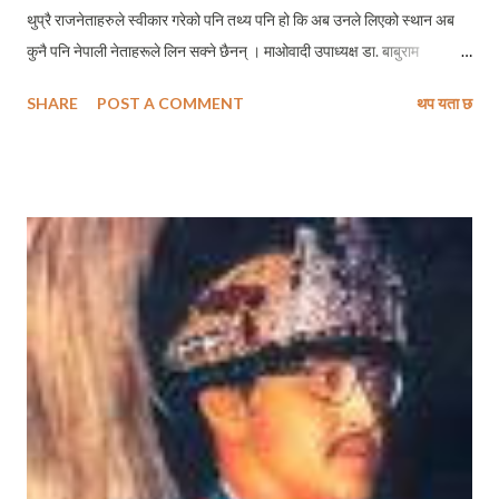
थुप्रै राजनेताहरुले स्वीकार गरेको पनि तथ्य पनि हो कि अब उनले लिएको स्थान अब
कुनै पनि नेपाली नेताहरूले लिन सक्ने छैनन् । माओवादी उपाध्यक्ष डा. बाबुराम
भट्टराईले अति भावुकतासाथ सञ्चारकर्मीलाई बताएका छन् – जारी शान्ति प्रक्रियाले
SHARE
POST A COMMENT
थप यता छ
अभिभावक गुमाएको छ, उनको अनुपस्थितीमा यो प्रक्रियाले कुन रुप लिने हो अनुमान
गर्न जटिल छ ।औषत नेपालीहरुले नबाँच्ने उमेर अर्थात हिन्दु ग्रन्थमा पनि विश्वास
गरिएको छ कि ८४ वर्ष पार गर्ने औसर धेरै कमलाई मिल्दछ र ती देवता नै हुन् ! थोरै
भाग्यमानीलाई मात्र मिल्ने धेरै वर्ष बाँच्ने अवसर प्राप्त गरेका कोइरालाले ६ दशक सम्म
आफूलाई नेपाली राजनीतिमा सक्रिय बनाइराखे र त्यतिमात्र होइन् देशमा प्रजातन्त्रको
पुनसर््थापना पश्चात ः २०४६ देखि यता नेपाली केन्द्रिय राजनीति लगभग उनकै
वरिपरी सिमित बन्यो । वि.सं. २०४८ जेष्ठ १६ गते पहिलो पटक प्रधानमन्त्री बन्न पुगेका
कोइराला त्यसपछि विभिन्न समयमा गरी ६ पटकसम्म नेपालको प्रधानमन्त्री बन्न पुगे ।
...