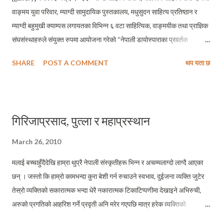
वाङ्मय युवा परिवार, म्याग्दी सामुदायिक पुस्तकालय, मधुसुदन साहित्य प्रतिष्ठान र
म्याग्दी बहुमुखी क्याम्पस लगायतका विभिन्न ६ वटा साहित्यिक, वाङ्मयीक तथा प्राज्ञिक
संघसंस्थाहरुले संयुक्त रुपमा आयोजना गरेको “नेपाली डायोस्पाराका प्रवर्तक
साहित्यकार होमनाथ सुवेदी अभिनन्दन तथा समकालिन लेखनधारा बारे अन्तरक्रिया
SHARE
POST A COMMENT
थप यता छ
कार्यक्रम" जि.वि.स. सभाहल बेनीमा सम्पन्न भएको छ । कार्यक्रममा युवा समालोचक
गोरखनाथ सुवेदीले डायास्पोराको प्राचिन सन्दर्भ, आधुनिक सन्दर्भ र होमनाथ सुवेदीका
कृतिमा डायास्पोराको प्रयोगका सम्बन्धमा ब्याख्या गर्नु भएको थियो । सुवेदीले वि.सं.
२०४८ मा स्थापित अन्तर्राष्ट्रिय नेपाली साहित्य समाजले नेपाली डायास्पोराको समग्र
गिरिजाप्रसाद, पुत्ला र महाप्रस्थान
साहित्यिक क्रियाकलापलाई पुर्‍याएको योगदानका बारेमा मुक्तकण्ठले प्रशंसा गर्नुभएको
थियो । कार्यक्रममा म्याग्दी सामुदायिक पुस्तकालयका अध्यक्ष सन्तोष रावलले स्वागत
March 26, 2010
मन्तव्य तथा स्थानीय विकास अधिकारी विष्णुप्रसाद पोखरेल, मोना म्याग्दीका कोषाध्यक्ष
मलाई बच्चाहुँदैदेखि हाम्रा थुप्रै नेपाली संस्कृतीहरू भिन्न र अचम्मलाग्दो लाग्दै आएका
प्रमोद श्रेष्ठ, पौलस्त्य साहित्य समाजका संरक्षक ...
छन् । जस्तो कि हाम्रो कामभन्दा कुरा बेशी गर्न रुचाउने स्वभाव, दुईजना व्यक्ति जुटेर
तेस्रो व्यक्तिको सकारात्मक भन्दा धेरै नकारात्मक टिकाटिप्पणीमा देखाइने अभिरुची,
अरुको प्रगतिको आहरिश गर्ने प्रवृती अनि मरेर गएपछि मात्र हरेक व्यक्तिको
व्यक्तित्वको उच्च कदर गर्ने हामी नेपालीहरूको स्वभाव । मलाई लाग्छ, संसारको अर्को