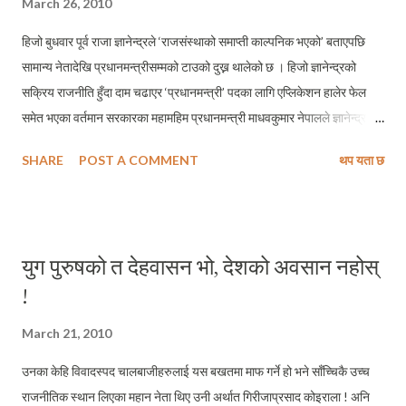
March 26, 2010
हिजो बुधवार पूर्व राजा ज्ञानेन्द्रले ‘राजसंस्थाको समाप्ती काल्पनिक भएको’ बताएपछि
सामान्य नेतादेखि प्रधानमन्त्रीसम्मको टाउको दुख्न थालेको छ । हिजो ज्ञानेन्द्रको
सक्रिय राजनीति हुँदा दाम चढाएर ‘प्रधानमन्त्री’ पदका लागि एप्लिकेशन हालेर फेल
समेत भएका वर्तमान सरकारका महामहिम प्रधानमन्त्री माधवकुमार नेपालले ज्ञानेन्द्र
शाहले अभिव्यक्त गरेको कुरो दिवा स्वप्न भएको टिप्पणी गर्न सम्म भ्याएका छन् । संविधान
SHARE
POST A COMMENT
थप यता छ
सभाको निर्वाचनमा एक ठाउँ होइन् दुई–दुई (सायद उम्मेदवारी दिन मिल्ने भएको अझ धेरै
स्थानबाट पनि चुनाव लड्ने थिए होला) वटा क्षेत्रबाट दुवै ठाउँमा सिलटिम्मुर खाएपछि
नैतिकताको बहानाबाजीमा पार्टीको हुँदाखाँदाको ‘महासचिव’ पद त्यागेर झण्डै झण्डै
राजनीतिबाट हात धोईसकेको स्थितीमा विश्वमा कहि नभएको मात्र नभै कसैले अझसम्म
युग पुरुषको त देहवासन भो, देशको अवसान नहोस्
कल्पना नगरेको घटनाको आफू ज्यूँदो इतिहास (पात्र) भएको भुसुक्कै बिर्सिएर
!
प्रधानमन्त्री नेपालको यो कस्तो टिप्पणी हो मैले बुझ्न सकेको छैन् ! अब विश्वमा कोही
मान्छे चुनाव हारेर प्रधानमन्त्री बनेको रेकर्ड नै नभएको परिप्रेक्ष्यमा आफू चाहिँ नेपालको
March 21, 2010
प्रधानमन्त्री हुन सक्ने, बिचरा जनताको चाहनालाई...
उनका केहि विवादस्पद चालबाजीहरुलाई यस बखतमा माफ गर्ने हो भने साँच्चिकै उच्च
राजनीतिक स्थान लिएका महान नेता थिए उनी अर्थात गिरीजाप्रसाद कोइराला ! अनि