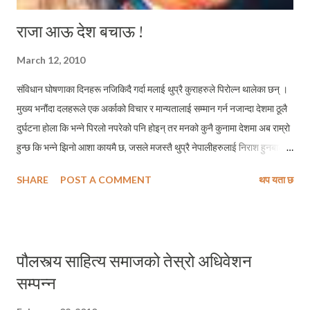
राजा आऊ देश बचाऊ !
March 12, 2010
संविधान घोषणाका दिनहरू नजिकिदै गर्दा मलाई थुप्रै कुराहरुले पिरोल्न थालेका छन् ।
मुख्य भनौंदा दलहरूले एक अर्काको विचार र मान्यतालाई सम्मान गर्न नजान्दा देशमा ठूलै
दुर्घटना होला कि भन्ने पिरलो नपरेको पनि होइन् तर मनको कुनै कुनामा देशमा अब राम्रो
हुन्छ कि भन्ने झिनो आशा कायमै छ, जसले मजस्तै थुप्रै नेपालीहरुलाई निराश हुनबाट
बचाउँदै आएको छ । आज मलाई लागेको छ, साँच्चिकै जेठ १४ गते यो देशमा कस्तो
SHARE
POST A COMMENT
थप यता छ
परिस्थीति निर्माण हुन्छ होला ? संविधान सभाको महत्व बिर्सिएका नेताहरुले आफ्नो सम्पूर्ण
ध्यान सत्ता र सरकारमा मात्र केन्द्रित गर्न थालेको यो घडिमा आपराधीक समूहहरुलाई जे
पनि गर्न सकिन्छ भन्ने परेको हामी सजिलै अड्कल काट्न सक्छौं । प्रत्येक दिन कहिं न
कहिं गोली नचलेको, चन्दा र अपहरणको आतंक नभएको रेकर्ड नै छैन् । देशको सबभन्दा
पौलस्त्य साहित्य समाजको तेस्रो अधिवेशन
सुरक्षित ठानिने राजधानी अझ त्यसको पनि झन सुरक्षित मानिने राष्ट्रपति निवास सहित
सम्पन्न
विभिन्न देशका राजदुतावास रहेको क्षेत्र (लाजिम्पाट) मा दिनदहाडै गोली चल्छ, प्रहरीकै
आँखा अगाडिबाट अपराधी भाग्छ अनि गृहमन्त्री भिम रावल कुनै सार्वजनिक समारोहमा