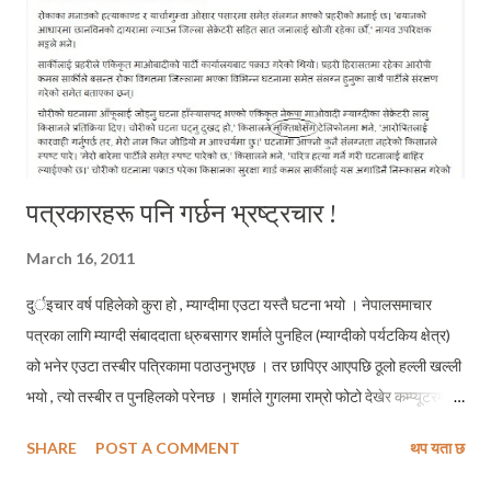
पत्रकारहरू पनि गर्छन भ्रष्ट्रचार !
March 16, 2011
दुर्इचार वर्ष पहिलेको कुरा हो , म्याग्दीमा एउटा यस्तै घटना भयो । नेपालसमाचार
पत्रका लागि म्याग्दी संबाददाता ध्रुबसागर शर्माले पुनहिल (म्याग्दीको पर्यटकिय क्षेत्र)
को भनेर एउटा तस्बीर पत्रिकामा पठाउनुभएछ । तर छापिएर आएपछि ठूलो हल्ली खल्ली
भयो , त्यो तस्बीर त पुनहिलको परेनछ । शर्माले गुगलमा राम्रो फोटो देखेर कम्प्यूटरमा
केहि समयपहिले राखेको फोटो पुनहिलको भनेर पठाएछन् । आखिर फोटो परेछ
SHARE
POST A COMMENT
थप यता छ
स्वीटजरल्याण्डको ! ल हेर्नुस् त कन्तबिजोग ! एउटा जिल्लाको संबाददाताले कुन ठाउँको
फोटो भन्ने कुरा निर्क्यौल नै नगरि ढ्याङ्ग जुन पायो त्यो फोटो पठाउनु हुन्छ त ? ल