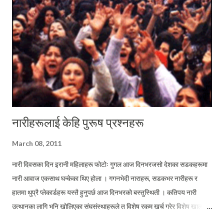
विषयमा भन्दा पनि घटनामा संलग्न ब्यक्तिले किन एक जिम्मेवार दलका जिम्मेवार नेताको
संलग्नता समेत थियो भनेर बयान दिए सन्दर्भ बिचारणीय छ । खैर, यो विषय...
नारीहरूलाई केहि पुरूष प्रश्नहरू
March 08, 2011
नारी दिवसका दिन इरानी महिलाहरू फोटोः गुगल आज दिनभरजसो देशका सडकहरूमा
नारी आवाज एकसाथ घन्केका थिए होला । गगनभेदी नाराहरू, सडकभर नारीहरू र
हातमा थुप्रै प्लेकार्डहरू यस्तै हुनुपर्छ आज दिनभरको बस्तुस्थिती । कतिपय नारी
उत्थानका लागि भनि खोलिएका संघसंस्थाहरूले त विशेष रकम खर्च गरेर विशेष खालकै
कार्यक्रमहरू पनि गरे होलान । नगरून पनि किन ? आखिर वर्षमा एकपटक आउने विशेष