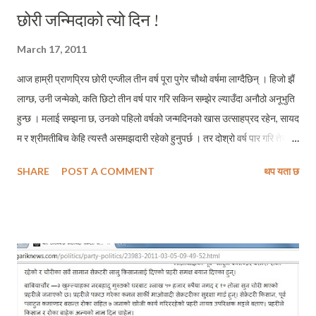
छोरी जन्मिदाको त्यो दिन !
March 17, 2011
आज हाम्री प्राणप्रिय छोरी एन्जील तीन वर्ष पूरा पुगेर चौथो वर्षमा लाग्दैछिन् । हिजो झैं
लाग्छ, उनी जन्मेको, कति छिटो तीन वर्ष पार गरि सकिन सम्झेर ल्याउँदा अनौठो अनूभुति
हुन्छ । मलाई सम्झना छ, उनको पहिलो वर्षको जन्मदिनको खास उत्साहप्रद रहेन, सायद
म र श्रीमतीबिच केहि त्यस्तै असमझदारी रहेको हुनुपर्छ । तर दोश्रो वर्ष पार गरि तेस्रो
वर्षमा लाग्दा भने छोरीको जन्मदिन भने जसरी मनाउने ब्यवस्था गरेका थियौं । र, यो
SHARE
POST A COMMENT
थप यता छ
उनको जन्मदिनको तेस्रो उत्सब म उनीसँग छैन, मन भरिएर आएको छ । जेहोस
छोरीसँगका केहि पलहरू सम्झेर उनको जन्मोत्सब मनाउने प्रयास गरेको छु । ठिक तीन
बर्ष पहिले आजकै दिन बिहानीपख १ बजेतिर मलाई श्रीमतीले कोट्याउँदै भनिन् – सुन्नुन
मलाई त पेट दुख्न थाल्यो । मैले उनलाई पहिले नै सजग गराएको थिएँ कि हल्का पेटमा
केहि पीडा भयो भने मलाई भनि हाल्नु, बागलुङ्बाट गाडी मगाउन सजिलो पर्छ । सायद
त्यही भएर होकी सानुले मलाई कोट्याएको ! म बिस्तराबाट बिध्यूतिय गतिमा उठेँ र झटपट
आमालाई उठाएँ । आमा अलि बिरामी भएका कारण हामीसँग बागलुङ जाने अवस्था
नरहेकाले म ठूली आमालाई बोलाउन ठूली ...