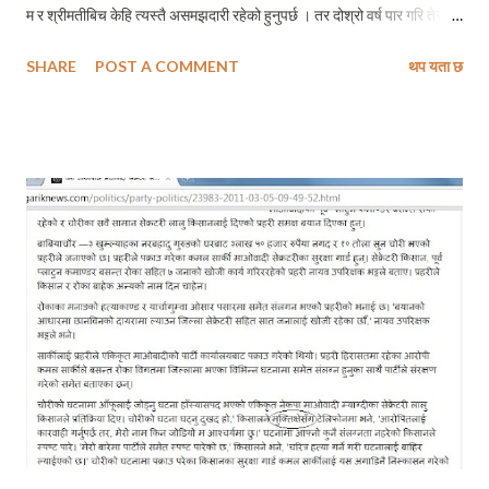
म र श्रीमतीबिच केहि त्यस्तै असमझदारी रहेको हुनुपर्छ । तर दोश्रो वर्ष पार गरि तेस्रो
वर्षमा लाग्दा भने छोरीको जन्मदिन भने जसरी मनाउने ब्यवस्था गरेका थियौं । र, यो
SHARE
POST A COMMENT
थप यता छ
उनको जन्मदिनको तेस्रो उत्सब म उनीसँग छैन, मन भरिएर आएको छ । जेहोस
छोरीसँगका केहि पलहरू सम्झेर उनको जन्मोत्सब मनाउने प्रयास गरेको छु । ठिक तीन
बर्ष पहिले आजकै दिन बिहानीपख १ बजेतिर मलाई श्रीमतीले कोट्याउँदै भनिन् – सुन्नुन
मलाई त पेट दुख्न थाल्यो । मैले उनलाई पहिले नै सजग गराएको थिएँ कि हल्का पेटमा
केहि पीडा भयो भने मलाई भनि हाल्नु, बागलुङ्बाट गाडी मगाउन सजिलो पर्छ । सायद
त्यही भएर होकी सानुले मलाई कोट्याएको ! म बिस्तराबाट बिध्यूतिय गतिमा उठेँ र झटपट
आमालाई उठाएँ । आमा अलि बिरामी भएका कारण हामीसँग बागलुङ जाने अवस्था
नरहेकाले म ठूली आमालाई बोलाउन ठूली ...