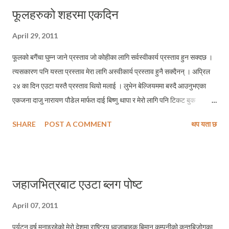
फूलहरुको शहरमा एकदिन
April 29, 2011
फूलको बगैंचा घुम्न जाने प्रस्ताव जो कोहीका लागि सर्वस्वीकार्य प्रस्ताव हुन सक्दछ ।
त्यसकारण पनि यस्ता प्रस्ताव मेरा लागि अस्वीकार्य प्रस्ताव हुनै सक्दैनन् । अप्रिल
२४ का दिन एउटा यस्तै प्रस्ताव थियो मलाई । लुभेन बेल्जियममा बस्दै आउनुभएका
एकजना दाजु नारायण पौडेल मार्फत दाई बिष्णु थापा र मेरो लागि पनि टिकट बुक
भैसकेको थियो । साथमा थिए साथी रमेश पौडेल । नातामा मेरा दाई र ब्याबहारिक
SHARE
POST A COMMENT
थप यता छ
हिसाबले मेरा साथी झलक दाइसँग म लक्जमबर्ग घुम्न निस्कनु अगाडि नै नारायण दाजुले
यो सुन्दर प्रस्ताव राख्नुभएको थियो । तसर्थ हर हालतमा म अप्रिल २३ भित्रमा लुभेन
आइपुग्नु पर्ने थियो । र, म २३ अप्रिलमै लुभेन फर्किसकेको थिएँ । २४ अप्रिलको बिहान
बिष्णु दाई र म हामीलाई बोलाइएको स्थानमा पुग्यौं । तीन वटा बस लहरै मिलाएर राखिएका
जहाजभित्रबाट एउटा ब्लग पोष्ट
थिए । मलाई अचम्म लाग्यो र सोधेँ — हैन दाई, तीन तीन वटा बस किन राखेका हुन यहाँ
? पछि थाहा लाग्यो लुभेन शहरमा बस्दै आएका थुुप्रै नेपालीहरु त्यो बिश्व प्रसिद्द फूलको
April 07, 2011
बगैंचामा जादैँ रहेछन् । यसो चिहाएर हेरेको अलिकति नेपाली दाजुभाईहरु जम्मा भैसकेका
पर्यटन वर्ष मनाइरहेको मेरो देशमा राष्ट्रिय ध्वजाबाहक बिमान कम्पनीको कन्तबिजोगका
थिए । एकै ठाउँमा नेपालीको जमघट देख्दा कताकता न...