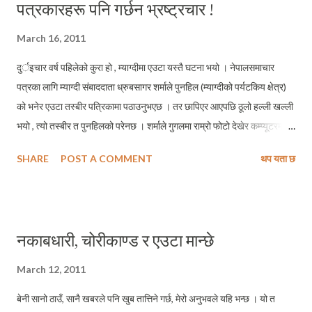
पत्रकारहरू पनि गर्छन भ्रष्ट्रचार !
March 16, 2011
दुर्इचार वर्ष पहिलेको कुरा हो , म्याग्दीमा एउटा यस्तै घटना भयो । नेपालसमाचार
पत्रका लागि म्याग्दी संबाददाता ध्रुबसागर शर्माले पुनहिल (म्याग्दीको पर्यटकिय क्षेत्र)
को भनेर एउटा तस्बीर पत्रिकामा पठाउनुभएछ । तर छापिएर आएपछि ठूलो हल्ली खल्ली
भयो , त्यो तस्बीर त पुनहिलको परेनछ । शर्माले गुगलमा राम्रो फोटो देखेर कम्प्यूटरमा
केहि समयपहिले राखेको फोटो पुनहिलको भनेर पठाएछन् । आखिर फोटो परेछ
SHARE
POST A COMMENT
थप यता छ
स्वीटजरल्याण्डको ! ल हेर्नुस् त कन्तबिजोग ! एउटा जिल्लाको संबाददाताले कुन ठाउँको
फोटो भन्ने कुरा निर्क्यौल नै नगरि ढ्याङ्ग जुन पायो त्यो फोटो पठाउनु हुन्छ त ? ल
पठाउनेले त पठाए रे फेरि त्यो पत्रिकामा भएका कला सम्पादकहरूको काम चाँहि के हो
कुन्नी ? फोटो आए भयो , जहाँसुकैको होस् पठाउनेले पठाएपछि छाप्नलार्इ के ? आखिर ,
नकाबधारी, चोरीकाण्ड र एउटा मान्छे
पत्रिकाको विश्वसनीयता माथि प्रश्न त उठ्यो नी ? हैन र ? जैरे एउटा फोटो नचिन्ने
पत्रिकाका मान्छेहरूले समाचार के चिन्लान र ? हैन र ? एकपटक मैले यहि ब्लगमा
March 12, 2011
उल्लेख गरेको थिएँ , बेनीमा एउटाको नाममा प्रकाशित समाचार पोखरामा अर्कैको नाम
बेनी सानो ठाउँ, सानै खबरले पनि खुब तात्तिने गर्छ, मेरो अनुभवले यहि भन्छ । यो त
दुरूस्तै छापिएको हुन्छ । र , झन अर्काको नाममा त्यो खबर राष्ट्रिय पत्रि...