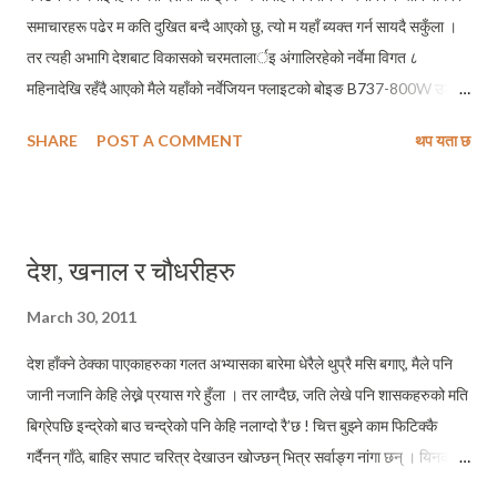
समाचारहरू पढेर म कति दुखित बन्दै आएको छु, त्यो म यहाँ ब्यक्त गर्न सायदै सकुँला ।
तर त्यही अभागि देशबाट विकासको चरमतालार्इ अंगालिरहेको नर्वेमा विगत ८
महिनादेखि रहँदै आएको मैले यहाँको नर्वेजियन फ्लाइटको बोइङ B737-800W उडान
नं DY 245, ट्रोम्सोदेखि वश्लोको उडान भरिरहेको जहाजभित्रबाट यो ब्लग अपडेट
SHARE
POST A COMMENT
थप यता छ
गर्न पाउँदा समेत खुशि ब्यक्त गर्न सकिरहेको छैन । आखिर कहिले आउँला यस्तै दिन
हाम्रो विमान कम्पनीको पनि ?
देश, खनाल र चौधरीहरु
March 30, 2011
देश हाँक्ने ठेक्का पाएकाहरुका गलत अभ्यासका बारेमा धेरैले थुप्रै मसि बगाए, मैले पनि
जानी नजानि केहि लेख्ने प्रयास गरे हुँला । तर लाग्दैछ, जति लेखे पनि शासकहरुको मति
बिग्रेपछि इन्द्रेको बाउ चन्द्रेको पनि केहि नलाग्दो रै’छ ! चित्त बुझ्ने काम फिटिक्कै
गर्दैनन् गाँठे, बाहिर सपाट चरित्र देखाउन खोज्छन् भित्र सर्वाङ्ग नांगा छन् । यिनको यो
गतिछाडा र टीठलाग्दो व्यवहार देख्दा म आफैदेखि उदेक लाग्न थाल्छ । अनि यसो सोच्छु,