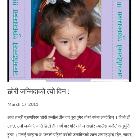
खेदिरहन्छ । कतिले प्रवेशिकामा ग्यारेन्टी पास गराउन सक्ने स्तरको ट्युशन सेवा दिन
सक्ने आफ्ना आकर्षक विज्ञापनहरुले खास ब्यवसाय पनि गरे होलान । कोहीले भातका
ब्यापार गरे सायद त कतिले रातका पनि ब्यापार ! यिनै तीता यथार्थहरुका बिचबाट
यसपालीको प्रवेशिका पनि शुरु भैसक्यो । तथापि म्याग्दीमा प्रवेशिका परीक्षा
सञ्चालनमा प्रयोग हुदैँ आ...
छोरी जन्मिदाको त्यो दिन !
March 17, 2011
आज हाम्री प्राणप्रिय छोरी एन्जील तीन वर्ष पूरा पुगेर चौथो वर्षमा लाग्दैछिन् । हिजो झैं
लाग्छ, उनी जन्मेको, कति छिटो तीन वर्ष पार गरि सकिन सम्झेर ल्याउँदा अनौठो अनूभुति
हुन्छ । मलाई सम्झना छ, उनको पहिलो वर्षको जन्मदिनको खास उत्साहप्रद रहेन, सायद