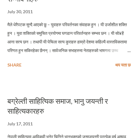
टिप्पणीको हदै पार गरेर आफ्ना भित्ताहरु कुरुप पारे । हुनसक्दछ, हामी नेपालीको यो
July 30, 2011
एउटा संस्कारगत त्रुटी हो, वा परम्परा नै हो । कमजोर पक्षमाथि आलोचना गर्नु...
मैले धेरैपटक सुन्दै आएको छु – युवाहरु परिवर्तनका संवाहक हुन । यी उर्जाशील शक्ति
हुन । युवा शक्तिको समुचित प्रयोगमा घगडान परिवर्तनहरु सम्भव छन । यी सो¥है
आना सत्य छन । तथापी यी पेचिला सत्य कुराहरु हाम्रो देशमा कहिल्यै वास्तविकतामा
परिणत हुन सकिरहेका छैनन् । सार्वजनिक सभाहरुमा नेताहरुको भाषणमा उच्च
प्राथमिकतामा पर्ने युवा सम्बन्धी उनीहरुका यी बुझाईहरु, कार्यान्वयनका बखत कहिल्यै
SHARE
थप यता छ
प्राथमिकतामा पर्न सकिरहेका छैनन् । गल्कोट साप्ताहिकले आफ्नो रजत जयन्तीको
उपलक्ष्यमा २५ औं अंक तयार पार्दै गर्दा, मित्र दिल शिरीषले युवाहरुका चूनौती र
सम्भावनाका विषयमा लेख तयार पार्न गरेको आग्रहपछि मैले अनुभूत गरेको हामी
युवाहरुका लागि सबभन्दा ठूलो चूनौती नै हामी युवाहरुका संभावनाका विषय भाषणमा
बग्रेल्ती साहित्यिक समाज, भानु जयन्ती र
मात्र सिमित पारिनुमा देखेको छु । कतिपय राजनैतिक युवाहरुर्लाइ लाग्ला, यसले फगत
साहित्यकारहरु
कुरा गरिरहेछ । हुनसक्छ, यी राजनीतिमा अभ्यस्त युवाहरुका लागि फगत कै कुरा हो ।
गलफती नै हो । तर एक आम नेपाली युवा भएर देशमा विद्यमान गञ्जागोल र राजनैतिक
July 17, 2011
हठताका बीचमा कुन नेपाली आम युवाले सम्भावनाका स्वर्गीय स्वप्न देख्न समर्थ होला र ?
सधैं भाषणमा ...
नेपाली साहित्यमा आदिकवी भनेर चिनिने भानुभक्तको जन्मजयन्ती प्रत्येक वर्ष आषाढ