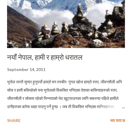
नयाँ नेपाल, हामी र हाम्रो धरातल
September 14, 2011
भूगोल जस्तै सुन्दर हुनुपर्यो हाम्रो मन तस्बीरः गुगल खोज हाम्रो स्तर, जीवनशैली अनि
सोच र हामी बसिरहेको यस भूगोलको विकसित भनिएका देशका बासिन्दाहरुको स्तर,
जीवनशैली र सोचमा रहेको भिन्नताको भेद खुट्याउनका लागि सबभन्दा पहिले हामीले
उनीहरुका बारेमा थाहा पाउनु पर्ने हुन्छ । जब ती विकसित भनिएका मानिसहरुका
आचरण र जीवनशैलीका बारेमा हामीले जानकारी पाउँछौ तब हामीले हामी बाँच्दै आइरहेको
SHARE
थप यता छ
सामुदायिक दायराको संकुचनताको भेद थाहा पाउँदछौं । मिहिन पाराले हामीले हाम्रो
सोच्ने स्तरका सम्बन्धमा जहिलेसम्म अध्ययन गर्न सक्दैनौं, त्यहिले सम्म हामीले आफ्नै