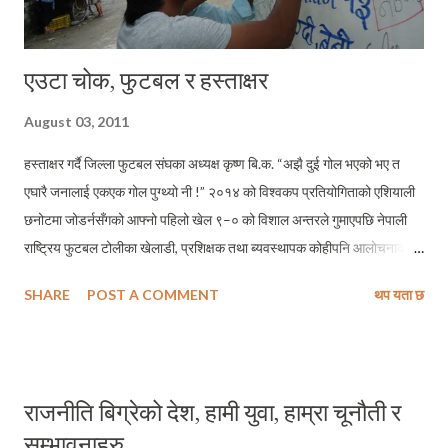
एउटा चोक, फुटबल र हस्ताक्षर
August 03, 2011
हस्ताक्षर गर्दै जिल्ला फुटबल संघका अध्यक्ष कृष्ण बि.क. “अझै दुई गोल भएको भए त
एघारै जनालाई एकएक गोल पुग्थ्यो नी !” २०१४ को विश्वकप प्रतियोगिताको एशियाली
छनोटमा जोडर्नसँगको आफ्नो पहिलो खेल ९–० को विशाल अन्तरले गुमाएपछि नेपाली
राष्ट्रिय फुटबल टोलीका खेलाडी, प्रशिक्षक तथा ब्यवस्थापक कोहीपनि आलोचनाको
परिधीबाट फुत्कन पाएनन् । सकभर बराबरी वा पराजित भएपनि थोरै गोल संख्याको
SHARE
POST A COMMENT
थप यता छ
अन्तरले मात्र पराजित हुने विश्वास बोकेर अम्मान उडेका नेपाली राष्ट्रिय टोलीका
बेलायती प्रशिक्षक ग्राहम रोबर्टस् यस पराजय पछि सबभन्दा बढी आलोचित पात्र रहे ।
आफ्ना खेलाडीहरुमा जोर्डनका खेलाडीहरुलाई टक्कर दिने अद्धितिय क्षमता रहेको
बताउँदै आएका रोबर्टस्, टोलीका अन्य खेलाडी सदस्यहरु पक्कै पनि आफ्नो दाबीले पानी
राजनीति बिग्रेको देश, हामी युवा, हाम्रा चूनौती र
खाँदा सर्बाधिक चिन्ताग्रस्त थिए होलान नै तर सामाजिक सञ्जाल फेसबुक र ट्वीटरका
सम्भावनाहरु
भित्तामा नेपाली फुटबलप्रेमीहरुले त्यो अकल्पनीय हारबाट विक्षिप्त हुँदै आलोचनात्मक