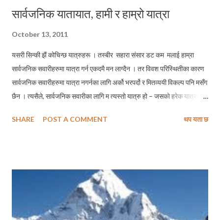
सार्वजनिक यातायात, हामी र हाम्रो यात्रा
October 13, 2011
यसरी सिन्की झैं कोचिन्छ यात्रुहरू । तस्बीर सहारा संसार डट कम मलाई हाम्रा
सार्वजनिक सवारीहरुमा यात्रा गर्न एकदमै मन लाग्दैन । तर विवश परिस्थितीका कारण
सार्वजनिक सवारीहरुमा यात्रा नगर्नका लागि अर्को भरपर्दो र मितव्ययी विकल्प पनि मसँग
छैन । त्यसैले, सार्वजनिक सवारीका लागि म त्यस्तो यात्रु हो – जसको हरेक यात्राको
पहिलो र अन्तिम रोजाई नै कालो नम्बर प्लेट लपेटेका थोत्रा भारतीय गाडीहरु नै हुन । र,
SHARE
POST A COMMENT
थप यता छ
चुपचाप वर्षौदेखि म ती सवारीहरुका माध्यमले हजारौं माइलको दुरी यात्रा गर्दै आएको छु
। काला प्लेटका गाडीहरुमा यात्रा गर्दा म सधैं निम्छरो र हेपिएको महशुस गर्दछु । मेरो
आत्मसम्मान वा स्वाभिमानको एक अक्षरको पनि त्यहाँ कसैलाई मतलब हुँदैन । अरु त
अरु म आफुले रकम तिरेर बसेको स्थानमा आफुले चाहेजसरी सहज र स्वतन्त्र तरिकाले
बस्न समेत पाउँदिन । मैले धेरै पल्ट, धेरै ठाउँहरुमा ओहोरदोहोर गर्दा मसहित दुईजनाको
स्थान भएको जिपहरुमा चढ्दा, सवारीका चालक तथा सहचालकले त्यो तीनजना
अटाउने स्थान भएको जिकिर गरी थप एकजनालाई चढाएको देखेको छु । र, यस्तो गल्ती
गर्ने सवारी चालक र उसका सहयोगीहरुलाई कारबाही गर्ने...