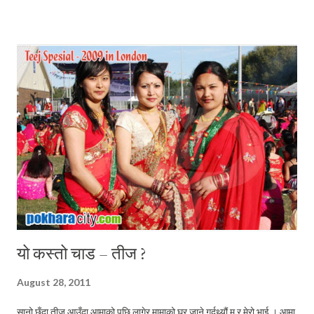
स्तरका बारेमा जानकारी हासिल गर्न सक्दैनौं । तसर्थः कम्तिमा पनि हाम्रो पुस्ताले
अधिकतम योगदान दिनु आवश्यक छ, पत्ता लगाउनलाई कि हामी र विकसित
मानिसहरुबीच के कति फरक छ ? र, गहन ढंगले विश्लेषण गरिनु आवश्यक छ– सभ्य र
सुसंस्कृत समाज निर्माणका लागि हाम्रो के कति योगदान रहन्छ ? हामी भन्ने गर्दछौं, हाम्रो
देश अत्यन्तै अब्यबस्थित छ । यहाँ कानुनी शासनको अभाव छ । नेताहरु सबै चोर हुन
। फटाहा छन । तर हामी आफै सम्मानित संसदबाट ऐन कानुनका रुपमा पास भएर
आएका नियमहरु...
यो कस्तो चाड – तीज ?
August 28, 2011
सानो छँदा तीज आउँदा आमाको पछि लागेर मामाको घर जाने गर्दथ्यौं म र मेरो भाई । आमा,