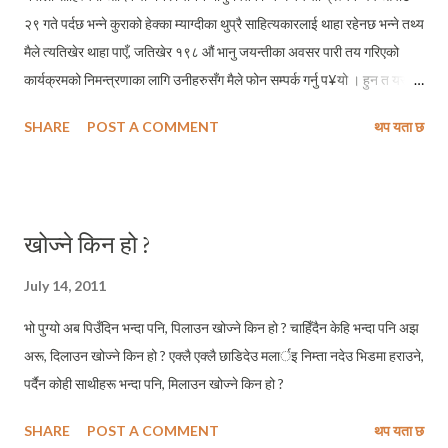
२९ गते पर्दछ भन्ने कुराको हेक्का म्याग्दीका थुप्रै साहित्यकारलाई थाहा रहेनछ भन्ने तथ्य
मैले त्यतिखेर थाहा पाएँ, जतिखेर १९८ औं भानु जयन्तीका अवसर पारी तय गरिएको
कार्यक्रमको निमन्त्रणाका लागि उनीहरुसँग मैले फोन सम्पर्क गर्नु प¥यो । हुन त यस
सम्बन्धमा मेरो केहि ब्यक्तिगत गुनासो छैन । र, मलाई यो पनि थाहा छैन कि भानुजयन्ती,
SHARE
POST A COMMENT
थप यता छ
लक्ष्मीजयन्ती र भुपीजयन्ती जस्ता दिवसहरु साहित्यकर्ममा लागेकाहरुका लागि महत्वपुर्ण
हुन वा हैनन तर मलाई राम्ररी के थाहा छ भने साहित्यकर्ममा लागेकाहरुले नेपाली
साहित्यमा महत्वपूर्ण योगदान दिएका माथि उल्लेखित मूर्धन्य साहित्यकारहरुका
जन्मजयन्तीका सम्बन्धमा समेत हेक्का नराख्नु लाजमर्दो बिषय चाँहि अवश्य हो । हुन त
खोज्ने किन हो ?
भानु जयन्ती मनाउने सन्दर्भमा पनि म्याग्दीमा छन भनिएका आधा दर्जन कुनै पनि
साहित्यिक संस्थाहरुको संस्थागत निर्णयबाट भने भएको हैन । म्याग्दीका क्रियाशिल
July 14, 2011
साहित्यकारद्धय ध्रुबलाल शर्मा र अजयमिलन श्रेष्ठसँग यस पंक्तिकारले बिशेष सम्पर्क र
भो पुग्यो अब पिउँदिन भन्दा पनि, पिलाउन खोज्ने किन हो ? चाहिँदैन केहि भन्दा पनि अझ
समन्वय गरे पश्चात उक्त कार्यक्रम सम्भव भएको हो । हुन त त्यस...
अरू, दिलाउन खोज्ने किन हो ? एक्लै एक्लै छाडिदेउ मलार्इ निम्ता नदेउ भिडमा हराउने,
पर्दैन कोही साथीहरू भन्दा पनि, मिलाउन खोज्ने किन हो ?
SHARE
POST A COMMENT
थप यता छ