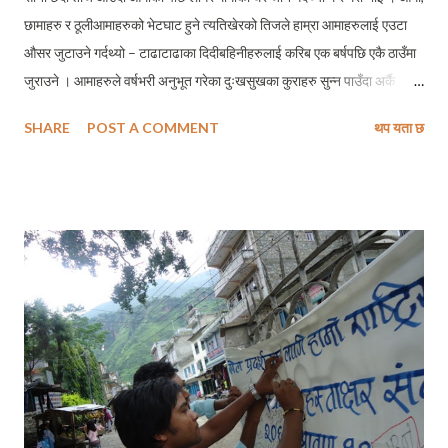
छामाहरु र ठूलीआमाहरुको भेटघाट हुने त्यतिखेरको तिजले हाम्रा आमाहरुलाई एउटा
औसर जुटाउने गर्दथ्यो – टाढाटाढाका दिदीबहिनीहरुलाई करिब एक बर्षपछि एकै ठाउँमा
जुराउने । आमाहरुले वर्षभरी अनुभूत गरेका दुःखसुखका कुराहरु सुन्न पाउँदा अर्कै
किसिमको आनन्द आउने गर्दथ्यो, मलाई पनि । मामाकै घरको तगारोबाहिर रहेको खुल्ला
SHARE
POST A COMMENT
थप यता छ
चौरमा गाउँका अरु चेलीबेटीहरु पनि जम्मा भएका हुन्थे, उनीहरुले तीजका भाकामा गाएका
गीतहरुले गाउँ नै जुरुक्क पाथ्र्यो । हातका औंला झुराझुरा पर्ने गरी उनीहरुले बजाउने
मादलको आवाजले निर्माण गर्ने रौनकका बारेमा शब्दमा म कसरी ब्यक्त गरुँ ? साँच्चीकै
भिन्न थियो हाम्रा आमाहरुले उतीबेला मनाउने तिज । जति जति मेरो उमेर हुर्कदों छ,
उति उति हाम्रा चाडपर्वहरु मनाउने शैलीमा पनि परिवर्तन हुँदै आएको महशुस गर्दै आएको
छु, मैले । तीज, महिलाहरुको महान पर्व भन्ने गरिए पनि कतै यो महिलाहरुकै पहुँच बाहिर
जान लागेको त हैन ? तीज बिशेष कार्यक्रमहरुमा निश्चित आर्थिक हैसियत भएका
महिलाहरुको मात्र उपस्थिती देख्दा यस्तै अनुभूत गरेक...