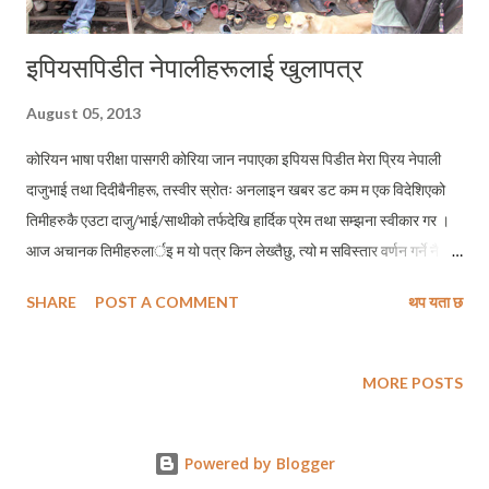
इपियसपिडीत नेपालीहरूलाई खुलापत्र
August 05, 2013
कोरियन भाषा परीक्षा पासगरी कोरिया जान नपाएका इपियस पिडीत मेरा प्रिय नेपाली
दाजुभाई तथा दिदीबैनीहरू, तस्वीर स्रोतः अनलाइन खबर डट कम म एक विदेशिएको
तिमीहरुकै एउटा दाजु/भाई/साथीको तर्फदेखि हार्दिक प्रेम तथा सम्झना स्वीकार गर ।
आज अचानक तिमीहरुलार्इ म यो पत्र किन लेख्तैछु, त्यो म सविस्तार वर्णन गर्ने नै छु
। तर त्योभन्दा पहिले म तिमीहरुलाई मेरो परिचय संक्षेपमा राख्न चाहन्छु । उमेरले म २८
SHARE
POST A COMMENT
थप यता छ
बर्षको युवा हुँ । विवाहित पनि छु । अध्ययनका शिलशिलामा फिनल्याण्डमा छु । अध्ययन
पनि गर्दैछु । नेपालमै बि.सं. २०६२ मा नै मैले स्नातक तह उत्तीर्ण गरिसकेको छु ।
स्नातकोत्तरका लागि फिनल्याण्ड, नर्वे र जर्मनी मध्य एउटा देशमा आउन चाहन्थेँ । तर ती
MORE POSTS
देशका कुनैपनि विश्वविद्यालयमा मैले स्नातकोत्तरका लागि भर्ना पाइँन । कारण, यी देशमा
स्नातकोत्तर तहमा भर्ना हुनका लागि स्नातक तहको पाठ्यक्रम चार वर्षको हुनुपर्दो रहिछ
Powered by Blogger
। फलतः युरोपमा आएर अध्ययन गर्ने मेरो चाहनालाई साकार पार्न मैले फिनल्याण्डमा