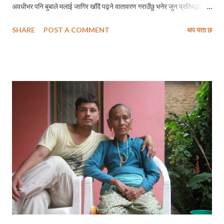
अवधीभर पनि बुबाले मलाई जागिर खाँदै पढ्ने वातावरण गराउँछु भनेर जुन प्रतिबद्धता
ब्यक्त गर्नुभएको थियो त्यो पूरा हुन नसकेपछि मैले घर खबरै नगरी काठमान्डु छाडेको
SHARE
POST A COMMENT
थप यता छ
थियो । घर आएको एक महिनापछि मैले बागलुङ बसाई थालेँ । बागलुङमा जागिरको मेसो
मिलाएको थिएँ । नातामा मामा पर्ने छिमेकी मोहन महतले मलाई बागलुङको एक आवासीय
बिद्यालयमा जागिर शुरु गर्ने वातावरण मिलाईदिनुभएको थियो । र, त्यतिखरको मेरो
बागलुङ बसाईले नै हो मलाई मेरा यी आदर्श ब्यक्तित्वसँगको सामिप्यता जुराईदिएको !
बागलुङमा साहित्यिक गतिविधी निकै नै फस्टाएको थियो त्यो बेला । मेरा अनन्य मित्रहरु
प्रकटकुमार, दिल श्रीष, राम अविरल, मोहराज शर्मा र अरुण अनामी लगायतहरु मासिक
काब्य गोष्ठी सञ्चालनका लागि निकै नै सक्रिय थिए । र, उनीहरुलाई राम्रो साथ दिएका
थिए केहि गुणस्तरीय युवा कविहरुले जसमध्ये एक थिए – यी मेरा प्रिय ...