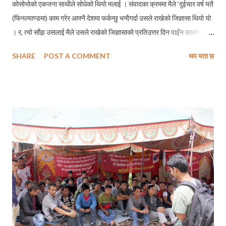
कोसोभोको एकजना साथीले सोधेको थियो मलाई । संवादका क्रममा मैले ‘दुईचार वर्ष यतै
(फिनल्याण्डमा) काम गरेर आफ्नै देशमा फर्कन्छु भन्दैगर्दा उसले राखेको जिज्ञासा थियो यो
। र, त्यो साँझ उसलाई मैले उसले राखेको जिज्ञासाको प्रतिउत्तर दिन पाइँन कारण
ट्रामबाट झर्नु र जेब्रा क्रसिङमा हरियो बत्ति बल्नु एकैपल्ट भो जसले गर्दा ऊ रेल भेट्न
SHARE
POST A COMMENT
थप यता छ
उत्तरतिर रहेको ट्रेन स्टेशन जान ओरालो कुद्यो, म बस भेट्नलाई पूर्वतिर उकालो चढेँ ।
मध्यशहर (सिटीसेन्टर) बाट मेरो निवाससम्मको २५ मिनेटको बसयात्रामा उसको त्यो
जिज्ञासा मेरो दिमागमा दिगमिग दिगमिग भैरह्यो ! जवाफ भेटिनँ । खाना खाएर एकछिन
खबरहरु हेरेँ । प्रायः बिहान र साँझमा गरी म दुईपटक देशका खबरहरु हेर्ने गर्छु । त्यो
साँझ त्यो दिनको मेरो दोश्रो कोटा पूरा गरेँ खबरहरु हेरेँ – नागरिकन्यूज, इकान्तिपूर,
माइसंसार, अनलाइनखबर, सेतोपाटी अनि आफ्नै गाउँठाउँको खबर हेर्नलाई
बेनीअनलाइनको वेभसाइट खोलेँ । दक्षिण एशियाली फुटबल च्याम्पियनसिपमा उपाधी
चुम्ने लक्ष्यसहितको नेपाली टोलीको विशेष तयारी बाहेकको गर्...