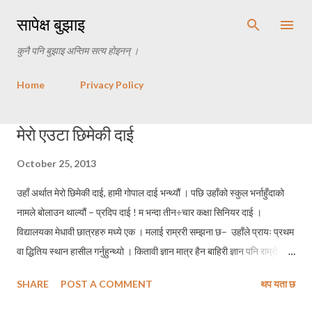
Skip to main content
सापेक्ष बुझाइ
कुनै पनि बुझाइ अन्तिम सत्य होइनन् ।
Home
Privacy Policy
P
मेरो एउटा छिमेकी दाई
o
October 25, 2013
s
t
उहाँ अर्थात मेरो छिमेकी दाई, हामी गोपाल दाई भन्थ्यौं । पछि उहाँको स्कुल भर्नाहुँदाको
s
नामले बोलाउन थाल्यौं – प्रदिप दाई ! म भन्दा तीन÷चार कक्षा सिनियर दाई ।
विद्यालयका मेधावी छात्रहरु मध्ये एक । मलाई राम्ररी सम्झना छ– उहाँले प्रायः प्रथम
वा द्धितिय स्थान हासील गर्नुहुन्थ्यो । कितावी ज्ञान मात्र हैन बाहिरी ज्ञान पनि राम्रो
थियो उहाँको ! उहाँ मेरो सदनको टोली नेता पनि हुनुहुन्थ्यो । र, हामीहरु हाजिरीजवाफ
SHARE
POST A COMMENT
थप यता छ
प्रतियोगितामा सधैं पहिलो हुन्थ्यौं । म प्रायः उहाँकोमा गैरहन्थेँ । मेरो घरबाट एक मिनेट
भन्दापनि कमको दुरीमा उहाँको घर अवस्थित छ । यसकारण पनि मलाई उहाँको घरमा