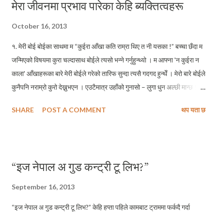
मेरा जीवनमा प्रभाव पारेका केहि ब्यक्तित्वहरू
October 16, 2013
१. मेरी बोई बोईका साथमा म “कुईरा आँखा कति राम्रा थिए त नी यसका !” बच्चा छँदा म
जन्मिएको विषयमा कुरा चल्दासाथ बोईले त्यसो भन्ने गर्नुहुन्थ्यो । म आफ्ना 'न कुईरा न
काला' आँखाहरूका बारे मेरी बोईले गरेको तारिफ सुन्दा त्यसै गदगद हुन्थेँ । मेरो बारे बोईले
कुनैपनि नराम्रो कुरो देख्नुभएन । एउटैमात्र उहाँको गुनासो – लुगा धुन अल्छी मान्छ !
मेरो बाल्यकाल मावलमै बित्यो । जागिरका शिलशिलामा मामा सपरिवार धेरैजसो घरबाहिर
SHARE
POST A COMMENT
थप यता छ
नै हुनुभयो । मावलमा म र बोईमात्र हुन्थ्यौं । सोर्‍ह महिनाको फेरमा दुईबच्चाकी आमा
बनेकी आफ्नी कान्छी छोरीको जेठो छोराको पालनपोषण उहाँकै जिम्मामा रहन गयो ।
अर्थात, मलाई मेरो बोईले हुर्काउनुभयो भन्दा फरक पर्दैन । म मामाघरमा पुल्पुलिएरै हुर्किए
। दूध र भात ख्वाएर हुर्काउनुभो बोइले मलाई । अध्ययनका लागि बेनी जानुपूर्व अर्थात
“इज नेपाल अ गुड कन्ट्री टू लिभ?”
कक्षा आठ पढुन्जेल म धेरैजसो बोईसँगै बसेँ । बोईलाई म मेरो जीवनको पहिलो गुरुको
रुपमा त्यसकारण लिन्छु कि जसले मलाई साथीहरुसँग झगडा गर्नबाट निरुत्साहित गर्नुभो
September 16, 2013
। जसले मलाई प्रत्येक दिनजसो घर्तीथर बज्यैका दुईभाई छोराहरु नरे र कुष्णेमामा बच्चा
“इज नेपाल अ गुड कन्ट्री टू लिभ?” केहि हप्ता पहिले कामबाट ट्राममा फर्कदै गर्दा
छँदा ...