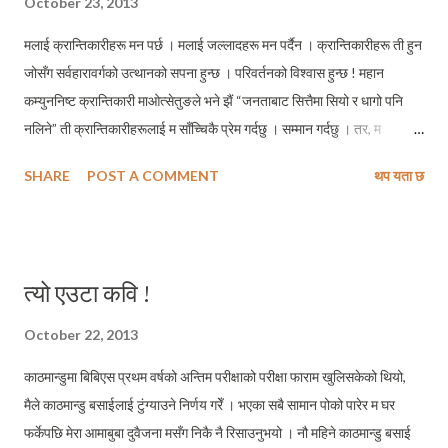
October 23, 2013
राक्षस यसरी हाँस्छ भनेर ठूलो र धोद्रो आवाजमा हाँस्ने । अङ्ग्रेजी र नेपाली मिलाएर
मलाई क्रान्तिकारीहरू मन पर्छ । मलाई जल्लादहरू मन पर्दैन । क्रान्तिकारीहरू ती हुन
लामो समयसम्म एक...
जोसँग सर्वहारावर्गको उत्थानको सपना हुन्छ । परिवर्तनको विश्वास हुन्छ ! महान
कम्युननिष्ट क्रान्तिकारी माओत्सेतुङले भने झैं “जनताबाट सित्तैमा सियो र धागो पनि
नलिने” ती क्रान्तिकारीहरूलाई म साँच्चिकै प्रेम गर्दछु । सम्मान गर्दछु । तर, म
जल्लादहरूलाई मन पार्दिन । ती जल्लादहरू जो उनीहरुका कुकृत्यहरूका विरोधमा
SHARE
POST A COMMENT
थप यता छ
आवाज उठानेहरूको घाँटी रेट्छन, टाङ च्यात्छन वा शुलमा टाङगछन् । तर
क्रान्तिकारीहरू त्यसो गर्दैनन बरु परिवर्तनको विश्वासमा आफ्नो नीजि स्वार्थलाई
परित्याग गरेर क्रान्तिमा होम्मिन्छन् । देश युद्धमा होमिएको बेलाको कथा हो यो जतिखेर म
भर्खर क्याम्पस शुरु गर्दैथे ! युद्ध उत्कर्षमा पुगेको थियो । राज्यले धेरै निर्दोषहरुलाई
त्यो एउटा कवि !
विद्युतिय धरापमा प्रयोग हुने बारुद, सयमिटर तार र ग्रिनेडसहित भेट्टाउथ्यो र दोहोरो
भिडन्तमा आतंकवादीहरु हताहत हुन्थे ! हो, यो त्यतिखेरको त्रासदीपूर्ण समयको कथा हो
October 22, 2013
जतिखेर विद्रोहीहरु सुराकीको बिल्ला भिराएर आफूभन्दा फरक विचार राख्नेहरुको
काठमान्डुमा बिबिएस प्रथम वर्षको अन्तिम परीक्षाको परीक्षा फाराम खुलिसकेको थियो,
सफाया गर्दथे । र, त्यहिबेला नै मैले भेटेको थिएँ एउटा यस्तो क्...
मैले काठमान्डु बसाईलाई टुंग्याउने निर्णय गरेँ । भएका सबै सामान पोको पारेर म घर
फर्केपछि मेरा आमाबुबा दुवैजना मसँग निकै नै रिसाउनुभयो । नौ महिने काठमान्डु बसाई