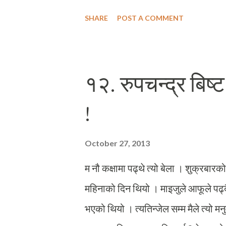
बस्तीहरुमा ज्ञानको प्रकाश दिलायो, त्यो च
SHARE
POST A COMMENT
हो, त्यहि प्रदिप्त नक्षत्र जसलाई मेरो जन्म
ब्यक्तित्व नाताले मेरो मावलतिरका हजुरबा !
भएका मान्छेहरुको भाग्य दरो हुँदैन । हो, मै
१२. रुपचन्द्र बिष्
पनि थियो मेरो आदरणिय गुरूको, मेरो बोग
!
भाग्य दरो थियो/थिएन । म यति जान्दछु, बोग
भाग्यवादी हुनुहुन्थेन । उहाँका पुर्खाहरुले मन
October 27, 2013
म नौ कक्षामा पढ्थे त्यो बेला । शुक्रबार
महिनाको दिन थियो । माइजुले आफूले पढ्दै
भएको थियो । त्यतिन्जेल सम्म मैले त्यो म