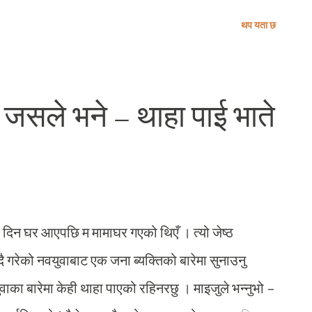
म्किलो तारा जसले म्याग्दीमा उच्च शिक्षाको प्रवेश गरायो ।
थप यता छ
भूमिले आफ्नो काखमा खेलाउने सौभाग्य प्राप्त गर्‍यो, त्यहि
 र, सानिन्ध्यताले मेरो गुरू ! मेरो पथप्रदर्शक ! विराट ललाट
ले सुनेको मान्छेहरुले यसै भन्थे ! त्यस्तै विराट ललाट उहाँको
ट जसले भने – थाहा पाई भाते
टी सरको ! म जान्दिनँ विराट ललाट भएकै कारण उहाँको
टी सर भाग्यमा विश्वास गर्नु हुन्थेन । किनकी उहाँ
्दिर...
को दिन घर आएपछि म मामाघर गएको थिएँ । त्यो जेष्ठ
 गरेको नवयुवाबाट एक जना ब्यक्तिको बारेमा सुनाउनु
नुवाका बारेमा केही थाहा पाएको रहिनरछु । माइजुले भन्नुभो –