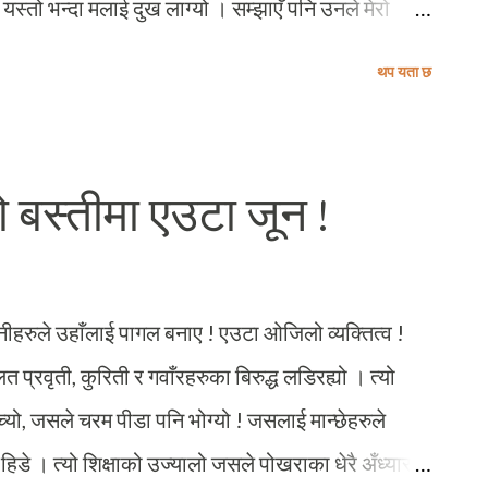
 यस्तो भन्दा मलाई दुख लाग्यो । सम्झाएँ पनि उनले मेरो
उनको आत्मसम्मानमा ठेस पु¥याउनु हैन । असम्मान गर्नुपनि
थप यता छ
ाई आफ्ना प्रेरकहरु मध्ये एक ब्यक्तित्व नमानी रहन सकिनँ
हि शब्दहरू अभिब्यक्त नगरी रहन सकिनँ ! कृपया सक्छौ भने
्किक हुनुपर्ने, बहसमुलक हुनुपर्ने, विचार विमर्श र तर्क
ो बस्तीमा एउटा जून !
यस्ता केही अभ्यास उस्तो भएनन । हुन त पढ्दापढ्दै एक वर्षमा
सक्दिनँ पनि तर बेलाबेलामा तिमीले कक्षा हुँदै गर्दा पोख्ने
...
नीहरुले उहाँलाई पागल बनाए ! एउटा ओजिलो व्यक्तित्व !
लत प्रवृती, कुरिती र गवाँरहरुका बिरुद्ध लडिरह्यो । त्यो
्यो, जसले चरम पीडा पनि भोग्यो ! जसलाई मान्छेहरुले
ि हिडे । त्यो शिक्षाको उज्यालो जसले पोखराका धेरै अँध्यारा