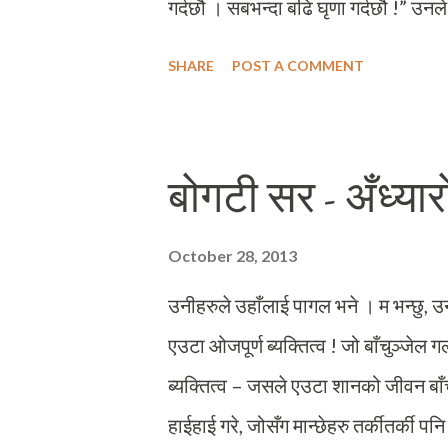
गर्दछौ । सबभन्दा बढि घृणा गर्दछौ !” उनले
कुरामा सहमत जनाईनन । तर मेरो उद्देश्य 
SHARE
POST A COMMENT
हैन । साथी, मलाई माफ गरिदिनु मैले तिमील
! हो, मैले तिम्रा प्रेरणाहरुका खातिर के
माफ गरिदिनु ! स्नातकोत्तर तहको कक्षाहरु तर
बोगटी सर - अँध्यार
वितर्क पनि हुनुपर्ने तर हाम्रो कक्षामा त्
पलायन भएको मैले आद्योपान्त मूल्याङ्कन गर्न 
October 28, 2013
असन्तुष्टिहरुमा मेरो पनि सहमती थियो । त
उनीहरुले उहाँलाई पागल भने । म भन्छु, उ
एउटा ओजपूर्ण ब्यक्तित्व ! जो बाँचुञ्जेल ग
ब्यक्तित्व – जसले एउटा शानको जीवन बाँच
हाईहाई गरे, जोसँग मान्छेहरु तर्कीतर्की पन