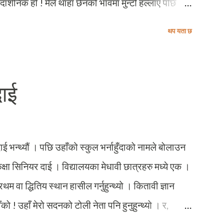
 दार्शनिक हो ! मैले थाहा छैनको भावमा मुन्टो हल्लाए पछि
ेही बताउनुभएको थियो । मैले खासै केहि बुझिनँ त्योबेला ।
थप यता छ
ा बारेमा पढ्दै र बुझ्दै गएपछि उनको चेतनाको स्तरले मलाई
ेमा पढ्दै जाँदा जति उनी एउटा अनौठो मान्छे हो भन्नेमा म पूरै
पचन्द्र विष्ट त्यस्तो मान्छे, जसले हरेक गलत कृत्यको विरोध
दाई
कातन्त्र” थियो र उनी त्यो “महाडाँकातन्त्र”को विरोधमा
 पार्न उद्यत मण्डलेहरुको कुरुप तस्वीरलाई बाहिर ल्याउने
नकालभर उनी सधैं जनता...
दाई भन्थ्यौं । पछि उहाँको स्कुल भर्नाहुँदाको नामले बोलाउन
कक्षा सिनियर दाई । विद्यालयका मेधावी छात्रहरु मध्ये एक ।
म वा द्धितिय स्थान हासील गर्नुहुन्थ्यो । कितावी ज्ञान
ँको ! उहाँ मेरो सदनको टोली नेता पनि हुनुहुन्थ्यो । र,