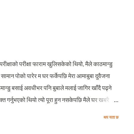
को बेलाको कथा हो यो जतिखेर म भर्खर क्याम्पस शुरु गर्दैथे !
 निर्दोषहरुलाई विद्युतिय धरापमा प्रयोग हुने बारुद, सयमिटर
भिडन्तमा आतंकवादीहरु हताहत हुन्थे ! हो, यो त्यतिखेरको
्रोहीहरु सुराकीको बिल्ला भिराएर आफूभन्दा फरक विचार
मैले भेटेको थिएँ एउटा यस्तो क्...
परीक्षाको परीक्षा फाराम खुलिसकेको थियो, मैले काठमान्डु
ै सामान पोको पारेर म घर फर्केपछि मेरा आमाबुबा दुवैजना
मान्डु बसाई अवधीभर पनि बुबाले मलाई जागिर खाँदै पढ्ने
क्त गर्नुभएको थियो त्यो पूरा हुन नसकेपछि मैले घर खबरै
 एक महिनापछि मैले बागलुङ बसाई थालेँ । बागलुङमा
थप यता छ
ामा पर्ने छिमेकी मोहन महतले मलाई बागलुङको एक आवासीय