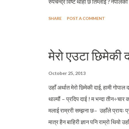
रुपचन्द्र विष्ट थाहा छ तिम्लाई ? नेपालको
माइजुले मलाई “थाहा” आन्दोलनका बारेमा क
SHARE
POST A COMMENT
पछि कलेज पढ्न थालेपछि रुपचन्द्र विष्टक
राम्ररी तान्दै गयो । रुपचन्द्र विष्टका बार
निश्चित भएँ । मैले पढेपछि थाहा पाएँ – रु
मेरो एउटा छिमेकी 
गरे । उनकै शब्दमा पञ्चायत एउटा “महाडाँ
आफूलाई उरालिरहेका थिए । देशलाई खोक्रो
October 25, 2013
काममा उनी जीवन पर्यन्त लागिरहे । जीव
उहाँ अर्थात मेरो छिमेकी दाई, हामी गोपाल 
थाल्यौं – प्रदिप दाई ! म भन्दा तीन÷चार 
मलाई राम्ररी सम्झना छ– उहाँले प्रायः प्रथ
मात्र हैन बाहिरी ज्ञान पनि राम्रो थियो उहा