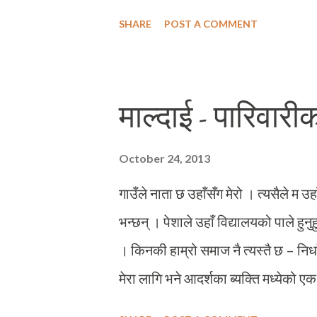
हामीहरु हाजिरीजवाफ प्रतियोगितामा सधैं पह
SHARE
POST A COMMENT
एक मिनेट भन्दापनि कमको दुरीमा उहाँक
आउजाउ गर्न सजिलो हुन्थ्यो । म भन्दा पा
“तिमी” भनेर सम्बोधन गरेको । सामन्यतयाः
माल्दाई - पारिवारी
बोलाउने चलन थियो त्यतिखेर । एकदिन प्र
म तँलाई तपाइँ भन्छु, तपाइँ मलाई तिमी भन्न
October 24, 2013
त्यसदिनदेखि उहाँले मलाई ‘तिमी’को सम्बोधन
गाउँले नाता छ उहाँसँग मेरो । त्यसैले म उ
भन्छन् । पेशाले उहाँ विद्यालयको पाले हुनुह
। किनकी हाम्रो समाज नै त्यस्तै छ – निर्धाह
मेरा लागि भने आदर्शका ब्यक्ति मध्येको एक
बच्चैछँदा खेरीदेखि उहाँसँग मेरो राम्रै हिमच