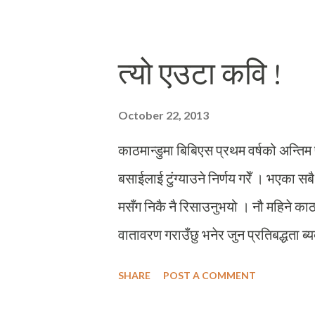
क्रान्तिमा होम्मिन्छन् । देश युद्धमा होमिए
युद्ध उत्कर्षमा पुगेको थियो । राज्यले धेरै
त्यो एउटा कवि !
तार र ग्रिनेडसहित भेट्टाउथ्यो र दोहोरो 
त्रासदीपूर्ण समयको कथा हो जतिखेर विद
October 22, 2013
राख्नेहरुको सफाया गर्दथे । र, त्यहिबेला नै 
काठमान्डुमा बिबिएस प्रथम वर्षको अन्तिम 
बसाईलाई टुंग्याउने निर्णय गरेँ । भएका सब
मसँग निकै नै रिसाउनुभयो । नौ महिने काठ
वातावरण गराउँछु भनेर जुन प्रतिबद्धता ब्य
नगरी काठमान्डु छाडेको थियो । घर आएको
SHARE
POST A COMMENT
जागिरको मेसो मिलाएको थिएँ । नातामा म