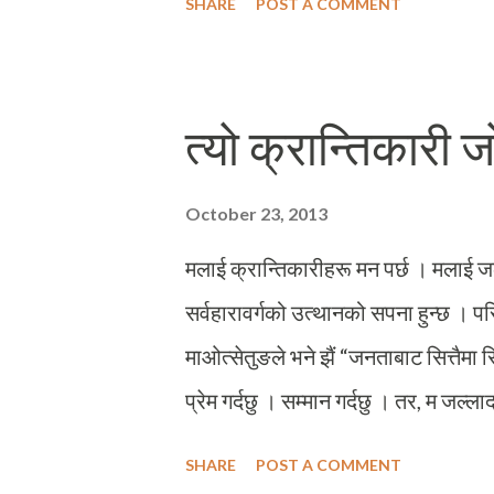
SHARE
POST A COMMENT
विद्यालय एउटै भएकाले पनि उहाँसँग धेरै 
छुट्टीमा बोइकोमा आएर खाजा खाएर स्कुल फि
घन्टी झुन्डाएको कुनामा उहाँसँग गफ गरिरहेक
त्यो क्रान्तिकारी ज
त्यसकारण पनि उहाँसँग गफिन मलाई निकै मन प
नक्कल गर्ने, अनि उत्तिनै खेरी राक्षस यसरी
October 23, 2013
नेपाली मिलाएर लामो समयसम्म एक...
मलाई क्रान्तिकारीहरू मन पर्छ । मलाई जल
सर्वहारावर्गको उत्थानको सपना हुन्छ । परि
माओत्सेतुङले भने झैं “जनताबाट सित्तैमा 
प्रेम गर्दछु । सम्मान गर्दछु । तर, म जल
कुकृत्यहरूका विरोधमा आवाज उठानेहरूको
SHARE
POST A COMMENT
क्रान्तिकारीहरू त्यसो गर्दैनन बरु परिवर्