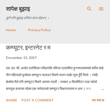
Skip to main content
सापेक्ष बुझाइ
कुनै पनि बुझाइ अन्तिम सत्य होइनन् ।
Home
Privacy Policy
P
कम्प्यूटर, इन्टरनेट र म
o
December 21, 2017
s
t
एस. एल. सी. अर्थात प्रवेशिका परीक्षापछि नतिजा प्रकाशित हुन्ज्यालसम्मको करिब साढे
s
तीन महिनाको फुर्सदमा कम्प्युटर चलाउन सिक्ने चलन भर्खर शुरू हुँदै थियो । त्यहि
छेकोमा मैले पनि कम्प्युटर सिक्ने अवसर पाएथेँ । घरबाट ७ किलोमिटर टाढा रहेको
बागलुङ बजारमा रहेका एक नातेदारको कम्प्युटर शिक्षणालयमा म अरू २ जना
हितैषीहरूसँग कम्प्युटर सिक्न जान्थेँ । बाले इन्सिच्युट नजिकैको चियानास्ता पसलमा
SHARE
POST A COMMENT
थप यता छ
कम्प्युटर सिकेपछि खाजा स्वरूप चिया बिस्कुट खाने ब्यवस्था गर्दिनुभएको थियो । एक
प्याकेट नुनिलो बिस्कुट र एक कप चिया खाएर साढे २ महिना जति मैले कम्प्युटर सिकेँ ।