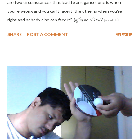
are two circumstances that lead to arrogance: one is when
you're wrong and you can't face it; the other is when you're
right and nobody else can face it.” (दुर्इ वटा परिस्थतिहरू जसले
आक्रोशपूर्ण अवस्थामा लैजान्छन् - एउटा जतिखेर तिमी गलत हुन्छौं, र त्यसको सामना
SHARE
POST A COMMENT
थप यता छ
गर्न सक्दैनौ, र अर्को त्यतिखेर जतिबेला तिमी सहि हुन्छौ तर अरू कसैले त्यसको सामना
गर्न सक्दैनन् ।) दुरूस्तै यहि भनार्इको सादा अर्थ, अहिले हामीले भोगिरहेकाे अवस्था हाे
। ६५ बर्ष अगाडिदेखिको सार्वभौम सत्ता सम्पन्न जनताको चाहनाअनुरूप संविधानसभाले
संविधान जारी गर्यो, खुशियाली मनाउनुपर्छ । दिपावली गराउनुपर्छ । एशियाकै उत्कृष्ट
संविधान आएको छ । जोजससँग असन्तुष्टिहरू छन् ती पनि समयक्रमसँगै संबोधन हुँदै
जान्छन् । बग्रेल्ती यस्तै टिप्पणीहरू सुनेँ, पढेँ । ९० प्रतिशत भन्दा बढी जनताका
प्रतिनिधीहरूले हस्ताक्षर गरेको संविधान जारी हुँदा एक नेपाली हुनुको नाताले प्रफुल्ल
हुनुपर्ने हो तर हृदयदेखि मुस्कान मेराे निस्किन सकेन, मलार्इ माफ गर्नुहोला । तर यहि
...