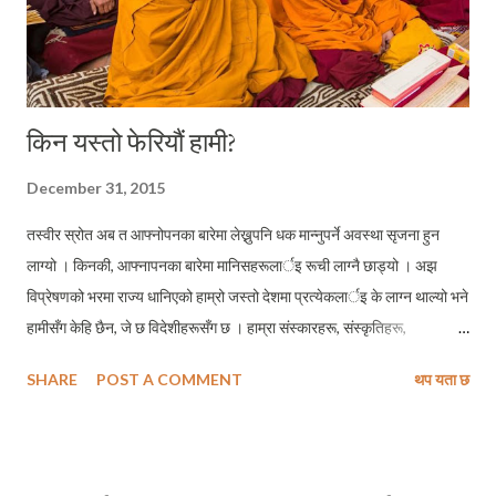
किन यस्तो फेरियौं हामी?
December 31, 2015
तस्वीर स्रोत अब त आफ्नोपनका बारेमा लेख्नुपनि धक मान्नुपर्ने अवस्था सृजना हुन
लाग्यो । किनकी, आफ्नापनका बारेमा मानिसहरूलार्इ रूची लाग्नै छाड्यो । अझ
विप्रेषणको भरमा राज्य धानिएको हाम्रो जस्तो देशमा प्रत्येकलार्इ के लाग्न थाल्यो भने
हामीसँग केहि छैन, जे छ विदेशीहरूसँग छ । हाम्रा संस्कारहरू, संस्कृतिहरू,
रितीरिवाजहरू ती सबै मक्किएका छन । हामी मध्ये धेरैलार्इ यस्तो पनि लाग्न थाल्यो कि
SHARE
POST A COMMENT
थप यता छ
हाम्रा पहिचानको जगेर्ना गर्नुपर्छ भनेर यदि कसैले आवाज उठाउँछ भने कि त त्यो बदलिदो
युगको परिवर्तनको वेगसँग प्रवाहित हुन असमर्थ छ या कि त ऊ पाखण्डी हो । पाखण्डी
त तपाइँ हामी जस्तो देखासिकीमा सभ्यता देख्ने, अरूमा आफ्नो पहिचान परावर्तन भएको
देख्नेहरूलार्इ भनिनुपर्ने हो तर विडम्बना आफ्नोमा आफ्नै सुगन्ध स्वादन गर्ने मान्छेहरू