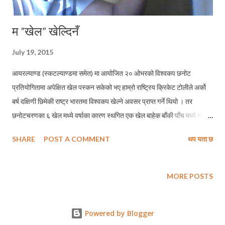
म "खेल" खेल्दिनँ
July 19, 2015
आयरल्याण्ड (स्कटल्याण्डमा समेत) मा आयोजित २० ओभरको विश्वकप छनोट
प्रतियोगितामा अपेक्षित खेल पस्कन सकेको भए हाम्रो राष्ट्रिय क्रिकेट टोलीले अर्को
बर्ष दक्षिणी छिमेकी राष्ट्र भारतमा विश्वकप खेल्ने अवसर प्राप्त गर्ने थियो । तर
छनोटचरणका ६ खेल मध्ये वर्षाका कारण स्थगित एक खेल बाहेक बाँकी पाँच मध्ये चार
खेलमा नेपालको हार लज्जास्पद त थियो नै, क्रिकेट प्रशंसकका नाताले मलाई हाम्रो
SHARE
POST A COMMENT
थप यता छ
टोलीले जितेको एक खेलमा समेत तारिफ योग्य प्रदर्शन गरेजस्तो लागेन । खेल हो,
हारजित हुन्छ । यसले मलाई उती दुखित पनि बनाएन । तर अभ्यासखेलदेखि लयमा
नफर्केको टोलीले छनोट खेलमा पनि तारिफयोग्य खेल पस्कन असमर्थ रह्यो । कुरो
MORE POSTS
क्रिकेट खेलको मात्र पनि रहेन, अरु खेलहरुमा पनि हामीले राम्रो प्रदर्शन गर्न
सकिरहेका छैनौ । फिफाको विश्व फुटबलको वरियताक्रममा नेपाली राष्ट्रिय टोली
Powered by Blogger
निरन्तर ओरालो लाग्ने क्रम कायमै छ । भलिबल, बास्केटबल र कबड्डीमा पनि नेपाली