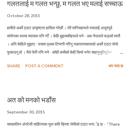
गलतलाई म गलत भन्छु, म गलत भए मलाई सच्चाऊ
पाखण्डी भनिएका छन् । जोन टोमलिन्सन भन्छन्, सांस्कृतिक साम्राज्यवादको उति लामो
इतिहास छैन । इश्वीसनको ६० को दशकदेखि यो विषयमा छलफल हुन थाल्यो ।
October 28, 2015
पश्चिमाहरूको प्राविधिक प्रगतिले जतिजति उन्नति गर्दै गयो, त्यो भन्दा तिब्रतर गतिमा
हामीले अर्को एउटा उत्कृष्टता हासिल गरेछौं । धेरै मानिसहरूले यसलाई अभूतपूर्व
यिनका सांस्कृतिक प्रभावमा गरिप राष्ट्रहरू पर्न थाले । आर्थिक आ...
संयोगका रूपमा ब्याख्या पनि गरेँ । केहि बुझक्कीहरूले भने - अब नेपालले फड्को मार्यौ
। अनि केहिले सुझाए - यसमा पृथक टिप्पणी गरिनु नकारात्मकताको अर्को एउटा पोयो
फुकाउनु हो । मैले फेरि पनि भने - कोही कसैको केही थियो भनेर सहानुभूतिपूर्वक
उसलाई कुनै पदमा निर्वाचित गराउनु, ल्याइनु प्रजातान्त्रिक चरित्र पक्कै थिएन ।
SHARE
POST A COMMENT
थप यता छ
होईन । र, यो लोकतान्त्रिक मुलुकको एउटा यस्तो दुर्भाग्य बनेको छ कि केही मानिसहरू
कसैको कोही भएकै कारणले सांसद बनाइएका छन्, मन्त्री बनाईए र पछिल्लो परिघटना
हामीले देख्यौं - (जननेता) कुनै पार्टीका संस्थापक भएकै नाताले बिध्या भण्डारी राष्ट्रपति
पदमा निर्वाचित पनि हुनुभो । भर्खरै जारी संविधानको संरक्षकत्व गर्ने देशको प्रमुख
अत को मनको भडाँस
ओहोदामा एक महिलाको उदयले मलाई पनि प्रफुल्ल पार्नु पर्ने थियो । म पनि
भक्कानिनुपर्ने थियो - भावविह्वल हुनुपर्ने थियो । हर्षोल्लास् मनाउनु पर्ने थियो । तर अहँ
September 30, 2015
यो विकसित घटनाक्रमले मलाई कुनै हिसाबले गौरभान्वित बनाउन सकेको छैन । म
समकालिन अंग्रेजी साहित्यका युवा कवि क्रिश जेमीको एउटा भनार्इ छ - “There
पूर्वाग्रही भएको पनि हैन, यस्तो फरक विचार आउनुका...