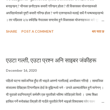
बनाइन्छन् ? यीनका छनौटहरू कसरी गरिन्छन् होला ? ती विकासका योजनाहरूको
अपरिहार्यताको पुष्टी कसरी गरिन्छ होला ? भन्ने प्रश्नहरूले मलाई सधैं नै घच्घचाइरहन्थे
। तर पछिल्ला २/४ वर्षदेखि नेपालका सन्दर्भमा हुने विकासका योजनाहरूका बारे सुन्दै,
देख्दै र भोग्दै आएपछि मलाई लाग्न थाल्यो - यो त नेताको सनकको विषयमात्र रहेछ ।
SHARE
POST A COMMENT
थप यता छ
जस्तो - कोही उड्डयन मन्त्रीले ठूलो फराकिलो चौर देख्यो - उसको दिमागमा
विमानस्थलबाहेक त्यो चौरमा बन्न लायक अर्को कुनै योजना हुँदैन् । कुनै सांसदले एउटा
खोला देख्यो - उसको मगजले त्यहाँ बढीमा देख्ने ठूलो सपनाभनेको मोटर गुड्ने पुल नभए
एउटा झोलुंगे पुल । र, कुनै मेयरले बालुवाका वगरमा क्रसर उद्योगबाट पैसा उठाउने
एउटा गल्ती, एउटा प्रश्न अनि साइबर जंकीहरू
बाहेक अर्को कुरामा ध्यान दिन सक्दैन । नेताको सनकका अगाडि योजनाको आवश्यकता,
औचित्य र महत्वका बहस निरर्थक रहने हाम्रो देशको बिडम्बनापूर्ण व्यवस्था बन्न गएको
December 16, 2020
छ । यो सनकले भरिपूर्ण बिडम्बनाको गाडी काठमान्डुको सिंहदरबारबाट पूर्व-पश्चिम
पहिलो घटना सार्वजनिक हुँदा ती भाइले आफ्नो गल्तीलाई अस्वीकार गरिरहे । सामाजिक
राजमार्ग भएर त्यसका सहायक मार्गहरूलाई पछ्याउँदै गाउँ गाउँका सिंहदरबारसम्म पुग्दो...
संजालमा देखिएका टिप्पणीहरू हेर्दा के बुझिन्थ्यो भने - उनले आत्मालोचित हुनै मानेनन् ।
यी युवाको वदनियतपूर्ण कर्मसँग एक युवतीको भविष्य जोडिएको थियो । उच्च शिक्षा
हासिल गर्ने मनोकांक्षा लिएकी ती गाउँले युवतीले यिनै भाइको विश्वासमा परेर रकम
बुझाएकी थिइन - उनी विश्वस्त थिइन् - उनको भर्ना हुनेछ । परीक्षाको फाराम भरिनेछ,