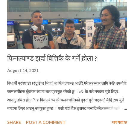
फिनल्याण्ड झर्दा बित्तिकै के गर्ने होला ?
August 14, 2021
विधार्थी प्रवेशाज्ञा (स्टुडेन्ड भिजा) मा फिनल्याण्ड आउँदै गरेकाहरूका लागि केहि उपयोगी
जानकारीहरू बुँदागत रूपमा तल प्रस्तुत गरेको छु । 👶 के मैले नगदमा युरो लिएर
आउनु उचित होला ? 👦फिनल्याण्डको चलनचल्तिको मुद्रा युरो भएकाले केहि सय युरो
नगदमा लिएर आउनु उपयुक्त हुन्छ । यसो गर्दा बैंक ड्राफ्ट नसाटिन्जेलसम्मको लागि
दैनिक रूपमा उपभोगका सामाग्रीहरू किनमेल गर्न सजिलो हुन्छ । 👶 मोबाइल सिमको
SHARE
POST A COMMENT
थप यता छ
लागि के गर्नुपर्ला ? 👦 युरोपभर नै मोबाइल फोनको सीम पाउनु एकदमै सहज छ । विना
कुने झन्झट चकलेट या हल्का पेय पदार्थ किने झैं बस्तुको रूपमा यहाँ मोबाइलको