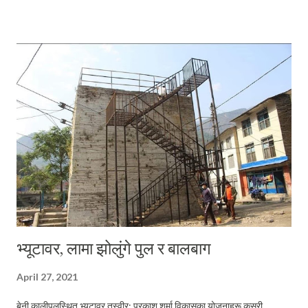
सीमकार्ड प्राप्त गर्न सकिन्छ । फिनल्याण्डको हकमा विमानस्थलमा झरेपछि
विमानस्थलभित्रै R- Kioski नामको पसलमा सजिलै प्रिपेडसीम प्राप्त गर्न सकिन्छ ।
यस्तो सीम प्रायः दुइ खालको हुने गर्छन । एउटा नेटमात्र चलाउन मिल्ने सीम, अर्को
फोन पनि गर्न मिल्ने फोन । अतः फोन पनि गर्न मिल्ने सीम लिनु ठीक होला । जसको
मूल्य पाँचसात युरोभन्दा बढी पर्दैन । पोस्टपेड सीमको लागि फिनल्याण्डमा कम्तिमा २
बर्षदेखि बसेको हुनुपर्छ । अतः आफ्ना चिनजानका तपाइँलाई विश्वास गर्ने (तपैं...
भ्यूटावर, लामा झोलुंगे पुल र बालबाग
April 27, 2021
बेनी कालीपुलस्थित भ्युटावर तस्वीर: प्रकाश शर्मा विकासका योजनाहरू कसरी