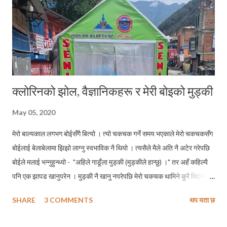
सरकारको ...
क्लोरिनको झोल, वैज्ञानिकहरू र मेरी बोइको मुड्की
May 05, 2020
मेरो बाल्यकाल लगभग बोईसँगै बित्यो । त्यो चकचक गर्ने समय भएकाले मेरो चकचकसँग
बोईलाई बेलाबेलामा झिझो लाग्नु स्वभाविक नै थियो । त्यसैले मैले अति नै अटेर गरेपछि
बोईले मलाई भन्नुहुन्थ्यो - "अहिले गाडूँला मुड्की (मुड्कीले हान्छु) ।" तर अहँ कहिल्यै
पनि एक झापड खानुपरेन । मुड्की नै खानु नपरेपछि मेरो चकचक थामिने कुरै थिएन,
त्यसैले बोईले पनि मुड्की गाडूँला भन्न छाड्नुभएन अनि मैले चकचक गर्न । मेरी बोईले
SHARE
3 COMMENTS
थप यता छ
यस धरा छोडेको पनि यहि हिउँदमा बर्षदिन पुग्दैछ, तर बोईले भन्ने गरेको "अहिले गाडूँला
मुड्की" मेरो मनमा गडिरहेको छ, अनि यसो सोच्छु, दुईचार पटक बोईले साँच्चिकै मुड्की