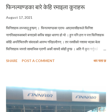
फिनल्याण्डका बारे केहि रमाइला कुराहरू
August 17, 2021
फिनिशहरू लज्जालु हुन्छन् । फिनल्याण्डका प्रायः आप्रवासीहरूले फिनिश
नागरिकहरूकाबारे बनाएको करिब साझा धारणा हो यो । हुन पनि हत्त न पत्त फिनिशहरू
कोहि अपरिचितसँग संवादको आरम्भ गरिहाल्दैनन् । तर रक्सीको नशामा भएका बेला
फिनिशहरू जस्तो सामाजिक प्राणी अर्को सायदै कोही हुन्छ । अति नै कुरा गर्नुपर्छ
यिनीहरूलाई - मातेको बेला । तर यसको अलावा फिनल्याण्ड र फिनिश नागरिकहरूबारे
SHARE
POST A COMMENT
थप यता छ
जान्नुपर्ने थुप्रै विषयहरू छन् । जस्तै -- समयको परिपालना समयको परिपालना गर्ने
सवाल प्रायः विकसित मुलुकहरूमा सामान्य विषय नै हो । तर फिनल्याण्डका हकमा यो
अति नै सामान्य विषय हो । कुनै पनि साथीलाई भेट्न तय गरिएको समय होस् या कुनै
सेवाप्रदायक कम्पनीले फोन गर्छु भनेर अग्रिम रूपमा जानकारी गराएको समय होस् ।
त्यो प्रायः गरी ठ्याक्कै समयमैं हुने गर्दछ । कसैलाई पनि कुनै समय दिएपछि वा कसैबाट
भेटघाट गर्ने एउटा निश्चित समय लिएपछि समयभन्दा २, ४ मिनेट अगावै पुग्नु राम्रै
मानिन्छ । तर दिए या लिएको समयभन्दा ढिला हुनु उक्त ब्यक्तिको अनादर गर्नु सरोबर नै
मानिन्छ । तसर्थः समयको परिपालना गर्न सिक्नु फिनिश समाजमा घुलमिल हुनका लाग...