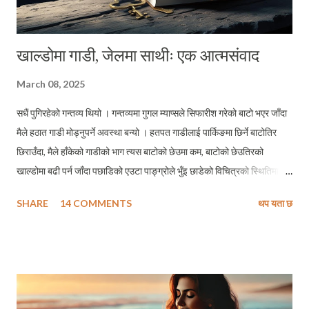
खाल्डोमा गाडी, जेलमा साथीः एक आत्मसंवाद
March 08, 2025
सधैं पुगिरहेको गन्तव्य थियो । गन्तव्यमा गुगल म्याप्सले सिफारीश गरेको बाटो भएर जाँदा
मैले हठात गाडी मोड्नुपर्ने अवस्था बन्यो । हतपत गाडीलाई पार्किङमा छिर्ने बाटोतिर
छिराउँदा, मैले हाँकेको गाडीको भाग त्यस बाटोको छेउमा कम, बाटोको छेउतिरको
खाल्डोमा बढी पर्न जाँदा पछाडिको एउटा पाङ्ग्रोले भुँइ छाडेको विचित्रको स्थितिमा
पुग्यो । यो आजैको घटना हो, केहि घण्टा अगाडिको । मलाई कुनै चोटपटक लागेन ।
SHARE
14 COMMENTS
थप यता छ
गाडीमा विशेष क्षति पनि भएन । तर गाडीलाई त्यस विचित्रको स्थितीबाट बाहिर
ननिकाल्दासम्मको मेरो जीवनको त्यो पूरा १ घण्टा १५ मिनेटले मलाई केहि विशेष ज्ञान भने
अवश्य दिलायो । म जुन विचित्रको स्थितीबाट गुज्रिएर अहिले यो ब्लगपोष्ट लेख्तैछु,
सम्झनामा मेरा केहि चिनजानका र केहि घनिष्ट मित्रहरूको तस्बीर एकतमास मेरो
दिमागमा घुमिरहेको छ जो केहि समय अगाडिदेखि सहकारी ठगी प्रकरणमा पुर्पक्षका लागि
थुनामा छन् । के ति मेरा साथीहरूले पनि यस वयमा जुन स्थितिको सामना गरिरहेका छन्