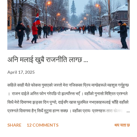
अनि मलाई खुबै राजनीति लाग्छ ...
April 17, 2025
कहिले काही मैले फोकस गुमाएको जस्तो मेरा नजिकका प्रिय मान्छेहरूले महशुस गर्नुहुन्छ
। राजन दाईले अस्ति फोन गरेपछि पो झल्याँस्स भएँ । वहाँको गुनासो मिश्रित प्रश्नले
सिधै मेरो दिमागमा झड्का दिन पुग्यो, दाईसँग खास घुलमिल नभएकाहरूलाई चाँहि वहाँको
प्रश्नले दिमागमा हैन् सिधैं मुटुमा हान्न सक्छ । वहाँका प्रायः प्रश्नहरू तारा खेलमा
निशाना लगाउन प्रयोग हुने वाण जस्तो सिधा र तिखो हुन्छन् । जस्तो मेरो दिमाग मैं
SHARE
12 COMMENTS
थप यता छ
झङ्कार लेराउने प्रश्न थियो वहाँको, "हैन पाक्षिक रूपमा ब्लग अद्यावद्यिक (अपडेट) गर्छु
भन्या हैन् ? एक महिना पुग्न लाग्यो त सर !" मलाई व्यंग्य गर्नुपर्दा दाइले सर भन्नुहुन्छ,