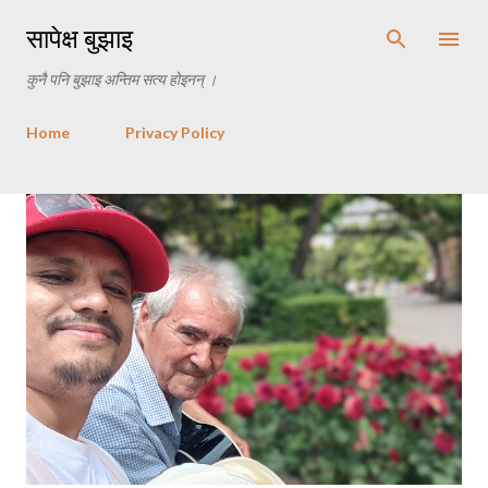
Skip to main content
सापेक्ष बुझाइ
कुनै पनि बुझाइ अन्तिम सत्य होइनन् ।
Home
Privacy Policy
P
o
s
t
s