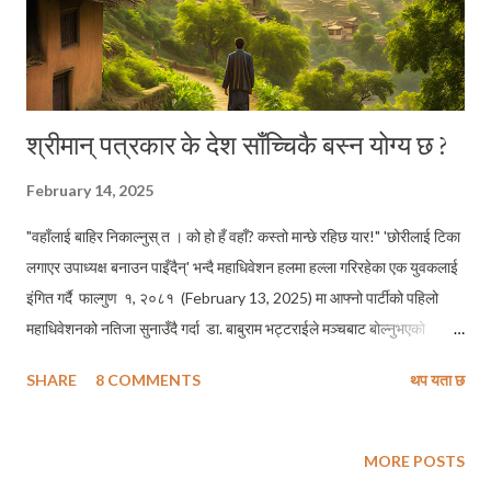
श्रीमान् पत्रकार के देश साँच्चिकै बस्न योग्य छ ?
February 14, 2025
"वहाँलाई बाहिर निकाल्नुस् त । को हो हँ वहाँ? कस्तो मान्छे रहिछ यार!" 'छोरीलाई टिका
लगाएर उपाध्यक्ष बनाउन पाइँदैन्' भन्दै महाधिवेशन हलमा हल्ला गरिरहेका एक युवकलाई
इंगित गर्दै फाल्गुण १, २०८१ (February 13, 2025) मा आफ्नो पार्टीको पहिलो
महाधिवेशनको नतिजा सुनाउँदै गर्दा डा. बाबुराम भट्टराईले मञ्चबाट बोल्नुभएको
भिडियो देखेँ । तानाशाहकै झल्को दिने गरी डा. भट्टराईले जसरी आफूलाई प्रस्तुत
SHARE
8 COMMENTS
थप यता छ
गर्नुभयो, वहाँको प्रस्तुतीले सम्बोधनको लागि उच्चआदरार्थी सम्बोधनको माग गर्दछ ।
यसकारण, उप्रान्त यस ब्लगपोष्टमा वहाँलाई सोही बमोजिम सम्बोधन गरेको छु ।
ठ्याक्कै २९ वर्ष पहिले अर्थात् फाल्गुण १, २०५२ (February 13, 1996) कै दिन त
MORE POSTS
हो उनी र मौसुफ बाबुरामका कथित क्रान्तिकारीहरूले तानाशाह ढालेर देशमा गणतन्त्र