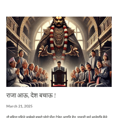
अनि वहाँलाई चाहिँ म भन्छु, साहुजी । यत्तिमा मात्र दाजुको प्रश्न सिमित हुन्थ्यो भने,
सायदै म आजको यो ब्लग लेख्न बस्थेँ । तर वहाँको प्रश्नसँग व्यंग्यमिश्रित सानो जिज्ञासा
पनि थियो, "खुबै चुनाव लाग्या छ हैन् तिमीलाई !?" यो जिज्ञासामिश्रित व्यंग्य हो या व्यंग्य
मिसिएको जिज्ञासा । या यो जिज्ञासा हुँदै नभएर केवल व्यंग्य मात्र थियो । तर जेहोस् यो
केहि न केहि चाँहि पक्कै थियो । खुबै चुनाव लाग्ने आफत ...
राजा आऊ, देश बचाऊ !
March 21, 2025
नौ महिना पहिले जन्मेको हाम्रो छोरो घुँडा टेकेर अगाडि हैन्, पछाडी सर्न थालेपछि मैले