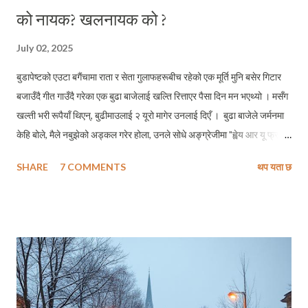
को नायक? खलनायक को ?
July 02, 2025
बुडापेष्टको एउटा बगैंचामा राता र सेता गुलाफहरूबीच रहेको एक मूर्ति मुनि बसेर गिटार
बजाउँदै गीत गाउँदै गरेका एक बुढा बाजेलाई खल्ति रित्ताएर पैसा दिन मन भएथ्यो । मसँग
खल्ती भरी रूपैयाँ थिएन्, बुढीमाउलाई २ यूरो मागेर उनलाई दिएँ । बुढा बाजेले जर्मनमा
केहि बोले, मैले नबुझेको अड्कल गरेर होला, उनले सोधे अङ्ग्रेजीमा "ह्वेय आर यू फ्रम
?" "नेपाल" मैले भनेँ । "वाउ क्याट्मान्डु ? यू केम फ्रम क्याटमान्डु टु बुडापेष्ट?" उनले
SHARE
7 COMMENTS
थप यता छ
बडो उत्साहित हुँदै प्रश्न गरे । मलाई झुटो बोल्न प्रायः सकस पर्छ, यसैकारण, मैले
सत्य बोलिदिएँ - "नो सर। इट इज नट लाइक द्याट, आइ लिभ इन हेलसिन्की डिस्पाइट
विइङ्ग ए नेपाली ।" (होइन् नी महोदय त्यसो । मान्छे नेपालको भएपनि क्याटमान्डु नभै
हेलसिन्की बस्छु, म ।) छोटो तर यादगार कुराकानीमा ती बुढा बाजे आफूले नेपालका अग्ला
हिमालहरू सम्झिएर, मलाई चाँहि मेरो घर सम्झाए । मैले नबुझ्ने भाषामा मन छुने संगित
भरेर ती बाजेले पूर्ववतः गीतको भाका हाल्न थाले । उनको गायकी र उनले झंकार
निकालेको गिटारको धुन पर पर सम्म पुगिरहेथ्यो, मानिसहरू प्रायः फर्केर एकपटक उ...