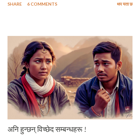
SHARE
6 COMMENTS
थप यता छ
प्रिय साथी सुमी, तिमीले म्यासेन्जरमा पठाएको तिम्रो एक टिकटक भिडियो मैले हेर्न पाइँन
। मैले हेर्न असमर्थ रहेको त्यो भिडियोको थम्बनेल मा तिमीले रातो वाइन ले भरिएको एक
पारदर्शी काँचको गिलास समातेको देखिन्थ्यो । सायद तिमीले कुनै विरहलाग्दो या हुनसक्छ
उत्साहले भरिपूर्ण कुनै नेपाली गीत वा मदिरापानको खुब चर्चा गरेको गज्जपको हिन्दी
गजल या गानाको धुनलाई पार्श्व संगीतमा राखेर मदिरा पिइरहेकी थियौ होला ।
एक्लोपनका बारेमा हामीले लामै कुराकानी गरेपछि हाम्रो संवादको उत्तरार्द्वतिर तिमीले
पठाएको उक्त भिडियोले मलाई मेरो एक मित्रको सम्झना दिलाएथ्यो । त्यो मित्र जसले
प्रत्येक पल्ट रक्सीले मातेका...
अनि हुन्छन् विच्छेद सम्बन्धहरू !