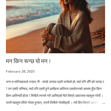
त्यसका बारे दैनिकी लेख्दै होलान् ? थाहा छैन्, कसले कहिलेदेखि सहकारीमा जम्मा हुन
आएको बचतकर्ताको रकमलाई मनोमानी तवरले आफ्नो नीजि लाभको लागि प्रयोग...
मन किन रून्छ यो मन ?
February 28, 2025
भन्न त मानिसहरूले भन्छन् नी - मान्छे जन्मदा एक्लै जन्मेको हो, मर्दा पनि सँगै को जान्छ र
? तर एक्लै जन्मिएर, मर्दा पनि एक्लै हुने हामीहरू कतिपय एक्लोपनको आभाष हुँदा किन
किन आत्तिन्छौं होला ? तिमीले त्यस्तै गरी आत्तिएको मैले तिम्रो आवाजमा महशुस गरेथेँ ।
यस्तै महशुस धेरैले गरेका हुन्छन्, जस्तै तिमीले गरेकीछ्यौ । त्यो दिन तिम्रो आवाज
मसामु आइ पुगेपछि, सायद केहि क्षणभरका लागि भएपनि तिमीले एक्लो महशुस गर्नुपरेन ।