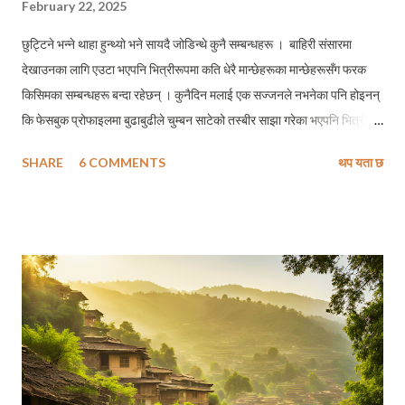
February 22, 2025
छुट्टिने भन्ने थाहा हुन्थ्यो भने सायदै जोडिन्थे कुनै सम्बन्धहरू । बाहिरी संसारमा
देखाउनका लागि एउटा भएपनि भित्रीरूपमा कति धेरै मान्छेहरूका मान्छेहरूसँग फरक
किसिमका सम्बन्धहरू बन्दा रहेछन् । कुनैदिन मलाई एक सज्जनले नभनेका पनि होइनन्
कि फेसबुक प्रोफाइलमा बुढाबुढीले चुम्बन साटेको तस्बीर साझा गरेका भएपनि भित्री
रूपमा उनीहरूको सम्बन्ध त्यस्तो विशेष नहुन सक्छ । मलाई नलागेको पनि हैन्, कि सारा
SHARE
6 COMMENTS
थप यता छ
दुनियाँका अगाडि पतिपत्नीबिचको सम्बन्धको सुमधुरताको माधुर्यता साझा गर्न सक्नेहरू
साँच्चिकै जीवनमा झन कति विघ्न माया साटासाट गर्दा हुन् ? एक अर्काप्रति कुन हदसम्म
समर्पित हुँदा हुन् ? ख्वै, मैले बिर्सिएको हो या सम्झन नचाहेको खासमा भावनाको कुनै ठोस्
आकार हुँदैन् । र, माया, स्नेह, आकर्षणमा आधारित हर सम्बन्धहरू क्षणभंगुर हुन्छन् ।
किनकी, यी सबै आखिर भावनाहरू न हुन् । यसकारण, माया, स्नेह, आकर्षणले ठोस
आकार लिन अममर्थ हुन्छन् । तर के निराकार भाव अभिव्यक्त गर्न असम्भव छ र ? पक्कै
पनि छैन् । तसर्थ प्रश्न यो होईन् कि निराकार भाव अभिव्यक्त भयो या भएन । प्रश्न त
खासमा हामीले आकारविहीन मायाप्रेमलाई किन सधे...