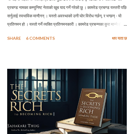
प्रचण्ड नामका कम्युनिष्ट नेताको खुब याद गर्ने गरेको छु । कामरेड प्रचण्ड यस्तरी पछि
सर्नुलाई स्वभाविक मान्दैनन् । यस्तो अवस्थाको उनी घोर विरोध गर्छन्, र भन्छन् - यो
प्रतिगमन हो । यस्तो गर्ने व्यक्ति प्रतिगमनकारी । कामरेड प्रचन्नका कुरा मान्ने हो
भने मैले मेरो छोरोलाई प्रतिगमनकारीको संज्ञा दिनुपर्ने हुन्छ । तर मैले कामरेड
SHARE
6 COMMENTS
थप यता छ
प्रचन्नका तिलस्मी कुराहरूमा विश्वास कहिल्यै नगरेकाले उनको परिभाषाको प्रतिगमन
मेरा लागि चाँहि अग्रगमनको पूर्वतयारी हो। अतः हाम्रो छोराले पछाडितिर घस्रिदै
जानुलाई प्रतिगमन नभएर अग्रगमनको तयारीको रूपमा लिएको छु । भन्न त
मानिसहरूले भनेका छन्, कि विशेषतः कम्युनिष्ट भनेर चिनिन रूचाउनेहरू ज्यादातर
नेतागणहरूमा फोस्रो आडम्बरपूर्ण जीवन शैली हावी भएको छ । मैले पनि बुझेको छैन् कि
अमेरिकी अर्बपतिहरूले समेत अपनाउन लज्जा महशुस गर्ने जीवनशैली यि साम्यबाद
ल्याउने सपना बाड्ने नेपाली कम्युनिष्टहरूले बेसरम अपनाएका छन् । तर किन कसैले
यिनीहरूलाई अझै बुझाउन सकेको छैन कि जनताहरूलाई तन्त्रप्रति हैन तिम...