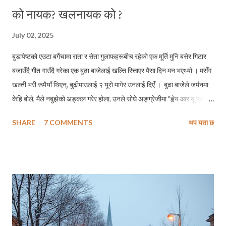
को नायक? खलनायक को ?
July 02, 2025
बुडापेष्टको एउटा बगैंचामा राता र सेता गुलाफहरूबीच रहेको एक मूर्ति मुनि बसेर गिटार
बजाउँदै गीत गाउँदै गरेका एक बुढा बाजेलाई खल्ति रित्ताएर पैसा दिन मन भएथ्यो । मसँग
खल्ती भरी रूपैयाँ थिएन्, बुढीमाउलाई २ यूरो मागेर उनलाई दिएँ । बुढा बाजेले जर्मनमा
केहि बोले, मैले नबुझेको अड्कल गरेर होला, उनले सोधे अङ्ग्रेजीमा "ह्वेय आर यू फ्रम
?" "नेपाल" मैले भनेँ । "वाउ क्याट्मान्डु ? यू केम फ्रम क्याटमान्डु टु बुडापेष्ट?" उनले
SHARE
7 COMMENTS
थप यता छ
बडो उत्साहित हुँदै प्रश्न गरे । मलाई झुटो बोल्न प्रायः सकस पर्छ, यसैकारण, मैले
सत्य बोलिदिएँ - "नो सर। इट इज नट लाइक द्याट, आइ लिभ इन हेलसिन्की डिस्पाइट
विइङ्ग ए नेपाली ।" (होइन् नी महोदय त्यसो । मान्छे नेपालको भएपनि क्याटमान्डु नभै
हेलसिन्की बस्छु, म ।) छोटो तर यादगार कुराकानीमा ती बुढा बाजे आफूले नेपालका अग्ला
हिमालहरू सम्झिएर, मलाई चाँहि मेरो घर सम्झाए । मैले नबुझ्ने भाषामा मन छुने संगित
भरेर ती बाजेले पूर्ववतः गीतको भाका हाल्न थाले । उनको गायकी र उनले झंकार
निकालेको गिटारको धुन पर पर सम्म पुगिरहेथ्यो, मानिसहरू प्रायः फर्केर एकपटक उ...