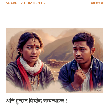
SHARE
6 COMMENTS
थप यता छ
प्रिय साथी सुमी, तिमीले म्यासेन्जरमा पठाएको तिम्रो एक टिकटक भिडियो मैले हेर्न पाइँन
। मैले हेर्न असमर्थ रहेको त्यो भिडियोको थम्बनेल मा तिमीले रातो वाइन ले भरिएको एक
पारदर्शी काँचको गिलास समातेको देखिन्थ्यो । सायद तिमीले कुनै विरहलाग्दो या हुनसक्छ
उत्साहले भरिपूर्ण कुनै नेपाली गीत वा मदिरापानको खुब चर्चा गरेको गज्जपको हिन्दी
गजल या गानाको धुनलाई पार्श्व संगीतमा राखेर मदिरा पिइरहेकी थियौ होला ।
एक्लोपनका बारेमा हामीले लामै कुराकानी गरेपछि हाम्रो संवादको उत्तरार्द्वतिर तिमीले
पठाएको उक्त भिडियोले मलाई मेरो एक मित्रको सम्झना दिलाएथ्यो । त्यो मित्र जसले
प्रत्येक पल्ट रक्सीले मातेका...
अनि हुन्छन् विच्छेद सम्बन्धहरू !