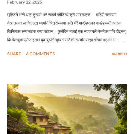
February 22, 2025
छुट्टिने भन्ने थाहा हुन्थ्यो भने सायदै जोडिन्थे कुनै सम्बन्धहरू । बाहिरी संसारमा
देखाउनका लागि एउटा भएपनि भित्रीरूपमा कति धेरै मान्छेहरूका मान्छेहरूसँग फरक
किसिमका सम्बन्धहरू बन्दा रहेछन् । कुनैदिन मलाई एक सज्जनले नभनेका पनि होइनन्
कि फेसबुक प्रोफाइलमा बुढाबुढीले चुम्बन साटेको तस्बीर साझा गरेका भएपनि भित्री
रूपमा उनीहरूको सम्बन्ध त्यस्तो विशेष नहुन सक्छ । मलाई नलागेको पनि हैन्, कि सारा
SHARE
6 COMMENTS
थप यता छ
दुनियाँका अगाडि पतिपत्नीबिचको सम्बन्धको सुमधुरताको माधुर्यता साझा गर्न सक्नेहरू
साँच्चिकै जीवनमा झन कति विघ्न माया साटासाट गर्दा हुन् ? एक अर्काप्रति कुन हदसम्म
समर्पित हुँदा हुन् ? ख्वै, मैले बिर्सिएको हो या सम्झन नचाहेको खासमा भावनाको कुनै ठोस्
आकार हुँदैन् । र, माया, स्नेह, आकर्षणमा आधारित हर सम्बन्धहरू क्षणभंगुर हुन्छन् ।
किनकी, यी सबै आखिर भावनाहरू न हुन् । यसकारण, माया, स्नेह, आकर्षणले ठोस
आकार लिन अममर्थ हुन्छन् । तर के निराकार भाव अभिव्यक्त गर्न असम्भव छ र ? पक्कै
पनि छैन् । तसर्थ प्रश्न यो होईन् कि निराकार भाव अभिव्यक्त भयो या भएन । प्रश्न त
खासमा हामीले आकारविहीन मायाप्रेमलाई किन सधे...