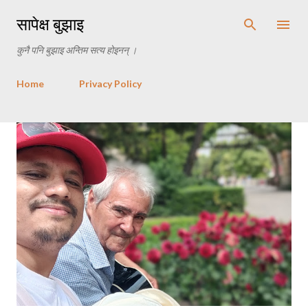
Skip to main content
सापेक्ष बुझाइ
कुनै पनि बुझाइ अन्तिम सत्य होइनन् ।
Home
Privacy Policy
P
o
s
t
s