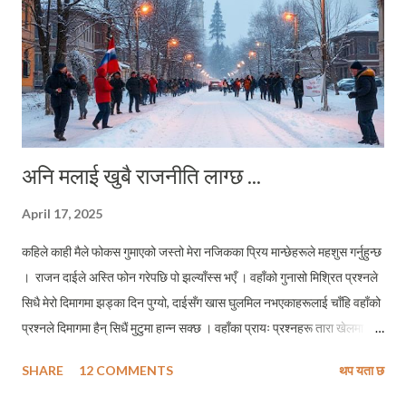
अनि मलाई खुबै राजनीति लाग्छ ...
April 17, 2025
कहिले काही मैले फोकस गुमाएको जस्तो मेरा नजिकका प्रिय मान्छेहरूले महशुस गर्नुहुन्छ
। राजन दाईले अस्ति फोन गरेपछि पो झल्याँस्स भएँ । वहाँको गुनासो मिश्रित प्रश्नले
सिधै मेरो दिमागमा झड्का दिन पुग्यो, दाईसँग खास घुलमिल नभएकाहरूलाई चाँहि वहाँको
प्रश्नले दिमागमा हैन् सिधैं मुटुमा हान्न सक्छ । वहाँका प्रायः प्रश्नहरू तारा खेलमा
निशाना लगाउन प्रयोग हुने वाण जस्तो सिधा र तिखो हुन्छन् । जस्तो मेरो दिमाग मैं
SHARE
12 COMMENTS
थप यता छ
झङ्कार लेराउने प्रश्न थियो वहाँको, "हैन पाक्षिक रूपमा ब्लग अद्यावद्यिक (अपडेट) गर्छु
भन्या हैन् ? एक महिना पुग्न लाग्यो त सर !" मलाई व्यंग्य गर्नुपर्दा दाइले सर भन्नुहुन्छ,