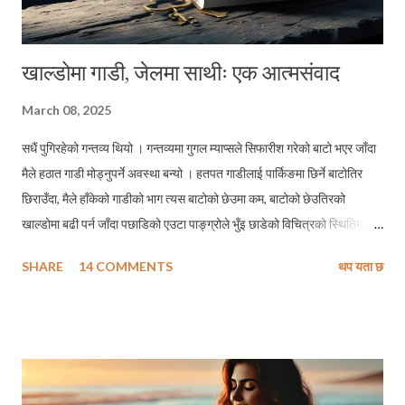
खाल्डोमा गाडी, जेलमा साथीः एक आत्मसंवाद
March 08, 2025
सधैं पुगिरहेको गन्तव्य थियो । गन्तव्यमा गुगल म्याप्सले सिफारीश गरेको बाटो भएर जाँदा
मैले हठात गाडी मोड्नुपर्ने अवस्था बन्यो । हतपत गाडीलाई पार्किङमा छिर्ने बाटोतिर
छिराउँदा, मैले हाँकेको गाडीको भाग त्यस बाटोको छेउमा कम, बाटोको छेउतिरको
खाल्डोमा बढी पर्न जाँदा पछाडिको एउटा पाङ्ग्रोले भुँइ छाडेको विचित्रको स्थितिमा
पुग्यो । यो आजैको घटना हो, केहि घण्टा अगाडिको । मलाई कुनै चोटपटक लागेन ।
SHARE
14 COMMENTS
थप यता छ
गाडीमा विशेष क्षति पनि भएन । तर गाडीलाई त्यस विचित्रको स्थितीबाट बाहिर
ननिकाल्दासम्मको मेरो जीवनको त्यो पूरा १ घण्टा १५ मिनेटले मलाई केहि विशेष ज्ञान भने
अवश्य दिलायो । म जुन विचित्रको स्थितीबाट गुज्रिएर अहिले यो ब्लगपोष्ट लेख्तैछु,
सम्झनामा मेरा केहि चिनजानका र केहि घनिष्ट मित्रहरूको तस्बीर एकतमास मेरो
दिमागमा घुमिरहेको छ जो केहि समय अगाडिदेखि सहकारी ठगी प्रकरणमा पुर्पक्षका लागि
थुनामा छन् । के ति मेरा साथीहरूले पनि यस वयमा जुन स्थितिको सामना गरिरहेका छन्