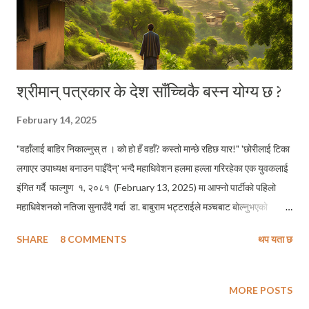
श्रीमान् पत्रकार के देश साँच्चिकै बस्न योग्य छ ?
February 14, 2025
"वहाँलाई बाहिर निकाल्नुस् त । को हो हँ वहाँ? कस्तो मान्छे रहिछ यार!" 'छोरीलाई टिका
लगाएर उपाध्यक्ष बनाउन पाइँदैन्' भन्दै महाधिवेशन हलमा हल्ला गरिरहेका एक युवकलाई
इंगित गर्दै फाल्गुण १, २०८१ (February 13, 2025) मा आफ्नो पार्टीको पहिलो
महाधिवेशनको नतिजा सुनाउँदै गर्दा डा. बाबुराम भट्टराईले मञ्चबाट बोल्नुभएको
भिडियो देखेँ । तानाशाहकै झल्को दिने गरी डा. भट्टराईले जसरी आफूलाई प्रस्तुत
SHARE
8 COMMENTS
थप यता छ
गर्नुभयो, वहाँको प्रस्तुतीले सम्बोधनको लागि उच्चआदरार्थी सम्बोधनको माग गर्दछ ।
यसकारण, उप्रान्त यस ब्लगपोष्टमा वहाँलाई सोही बमोजिम सम्बोधन गरेको छु ।
ठ्याक्कै २९ वर्ष पहिले अर्थात् फाल्गुण १, २०५२ (February 13, 1996) कै दिन त
MORE POSTS
हो उनी र मौसुफ बाबुरामका कथित क्रान्तिकारीहरूले तानाशाह ढालेर देशमा गणतन्त्र