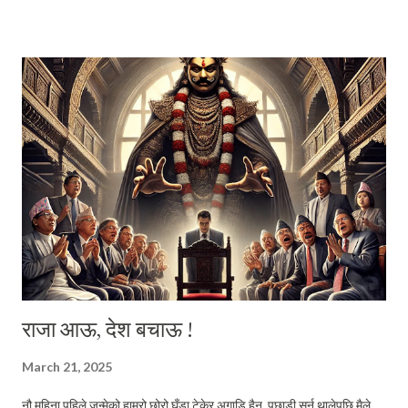
अनि वहाँलाई चाहिँ म भन्छु, साहुजी । यत्तिमा मात्र दाजुको प्रश्न सिमित हुन्थ्यो भने,
सायदै म आजको यो ब्लग लेख्न बस्थेँ । तर वहाँको प्रश्नसँग व्यंग्यमिश्रित सानो जिज्ञासा
पनि थियो, "खुबै चुनाव लाग्या छ हैन् तिमीलाई !?" यो जिज्ञासामिश्रित व्यंग्य हो या व्यंग्य
मिसिएको जिज्ञासा । या यो जिज्ञासा हुँदै नभएर केवल व्यंग्य मात्र थियो । तर जेहोस् यो
केहि न केहि चाँहि पक्कै थियो । खुबै चुनाव लाग्ने आफत ...
राजा आऊ, देश बचाऊ !
March 21, 2025
नौ महिना पहिले जन्मेको हाम्रो छोरो घुँडा टेकेर अगाडि हैन्, पछाडी सर्न थालेपछि मैले