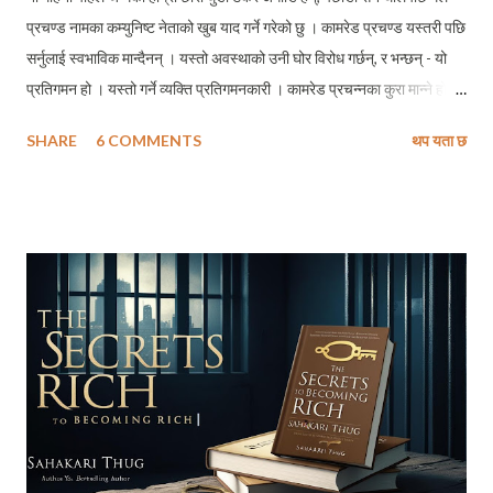
प्रचण्ड नामका कम्युनिष्ट नेताको खुब याद गर्ने गरेको छु । कामरेड प्रचण्ड यस्तरी पछि
सर्नुलाई स्वभाविक मान्दैनन् । यस्तो अवस्थाको उनी घोर विरोध गर्छन्, र भन्छन् - यो
प्रतिगमन हो । यस्तो गर्ने व्यक्ति प्रतिगमनकारी । कामरेड प्रचन्नका कुरा मान्ने हो
भने मैले मेरो छोरोलाई प्रतिगमनकारीको संज्ञा दिनुपर्ने हुन्छ । तर मैले कामरेड
SHARE
6 COMMENTS
थप यता छ
प्रचन्नका तिलस्मी कुराहरूमा विश्वास कहिल्यै नगरेकाले उनको परिभाषाको प्रतिगमन
मेरा लागि चाँहि अग्रगमनको पूर्वतयारी हो। अतः हाम्रो छोराले पछाडितिर घस्रिदै
जानुलाई प्रतिगमन नभएर अग्रगमनको तयारीको रूपमा लिएको छु । भन्न त
मानिसहरूले भनेका छन्, कि विशेषतः कम्युनिष्ट भनेर चिनिन रूचाउनेहरू ज्यादातर
नेतागणहरूमा फोस्रो आडम्बरपूर्ण जीवन शैली हावी भएको छ । मैले पनि बुझेको छैन् कि
अमेरिकी अर्बपतिहरूले समेत अपनाउन लज्जा महशुस गर्ने जीवनशैली यि साम्यबाद
ल्याउने सपना बाड्ने नेपाली कम्युनिष्टहरूले बेसरम अपनाएका छन् । तर किन कसैले
यिनीहरूलाई अझै बुझाउन सकेको छैन कि जनताहरूलाई तन्त्रप्रति हैन तिम...