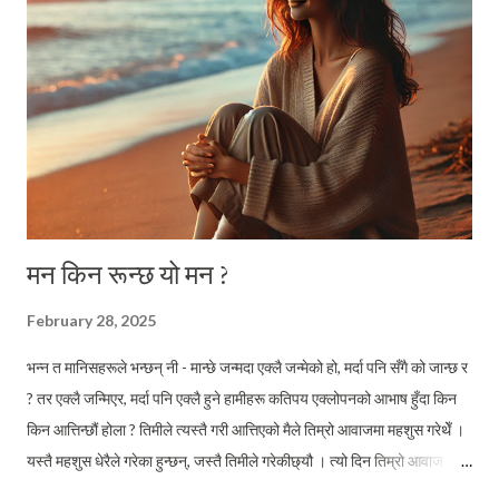
त्यसका बारे दैनिकी लेख्दै होलान् ? थाहा छैन्, कसले कहिलेदेखि सहकारीमा जम्मा हुन
आएको बचतकर्ताको रकमलाई मनोमानी तवरले आफ्नो नीजि लाभको लागि प्रयोग...
मन किन रून्छ यो मन ?
February 28, 2025
भन्न त मानिसहरूले भन्छन् नी - मान्छे जन्मदा एक्लै जन्मेको हो, मर्दा पनि सँगै को जान्छ र
? तर एक्लै जन्मिएर, मर्दा पनि एक्लै हुने हामीहरू कतिपय एक्लोपनको आभाष हुँदा किन
किन आत्तिन्छौं होला ? तिमीले त्यस्तै गरी आत्तिएको मैले तिम्रो आवाजमा महशुस गरेथेँ ।
यस्तै महशुस धेरैले गरेका हुन्छन्, जस्तै तिमीले गरेकीछ्यौ । त्यो दिन तिम्रो आवाज
मसामु आइ पुगेपछि, सायद केहि क्षणभरका लागि भएपनि तिमीले एक्लो महशुस गर्नुपरेन ।