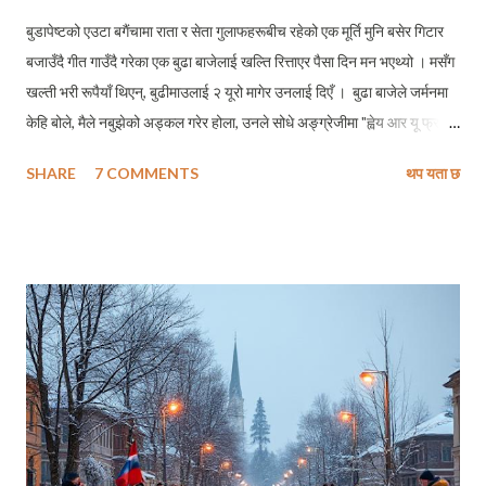
बुडापेष्टको एउटा बगैंचामा राता र सेता गुलाफहरूबीच रहेको एक मूर्ति मुनि बसेर गिटार
बजाउँदै गीत गाउँदै गरेका एक बुढा बाजेलाई खल्ति रित्ताएर पैसा दिन मन भएथ्यो । मसँग
खल्ती भरी रूपैयाँ थिएन्, बुढीमाउलाई २ यूरो मागेर उनलाई दिएँ । बुढा बाजेले जर्मनमा
केहि बोले, मैले नबुझेको अड्कल गरेर होला, उनले सोधे अङ्ग्रेजीमा "ह्वेय आर यू फ्रम
?" "नेपाल" मैले भनेँ । "वाउ क्याट्मान्डु ? यू केम फ्रम क्याटमान्डु टु बुडापेष्ट?" उनले
SHARE
7 COMMENTS
थप यता छ
बडो उत्साहित हुँदै प्रश्न गरे । मलाई झुटो बोल्न प्रायः सकस पर्छ, यसैकारण, मैले
सत्य बोलिदिएँ - "नो सर। इट इज नट लाइक द्याट, आइ लिभ इन हेलसिन्की डिस्पाइट
विइङ्ग ए नेपाली ।" (होइन् नी महोदय त्यसो । मान्छे नेपालको भएपनि क्याटमान्डु नभै
हेलसिन्की बस्छु, म ।) छोटो तर यादगार कुराकानीमा ती बुढा बाजे आफूले नेपालका अग्ला
हिमालहरू सम्झिएर, मलाई चाँहि मेरो घर सम्झाए । मैले नबुझ्ने भाषामा मन छुने संगित
भरेर ती बाजेले पूर्ववतः गीतको भाका हाल्न थाले । उनको गायकी र उनले झंकार
निकालेको गिटारको धुन पर पर सम्म पुगिरहेथ्यो, मानिसहरू प्रायः फर्केर एकपटक उ...