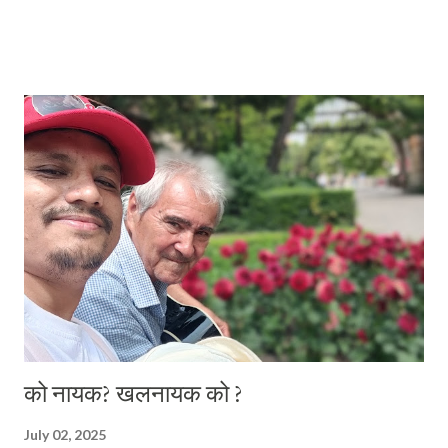
पुरानो हरियो टेबलमाथि बसेर भर्खर सकिएको दोस्रो त्रैमासिक परीक्षाको कापि जाँच्दै
गरेका जनसंख्या शिक्षक एवं म अध्यापनरत विद्यालयका संस्थापक नराम्ररी बिच्किए ।
भन्दै थिए, "यहाँ आफूले एक प्लेट पाइया छैन्, सरले दुइ प्लेट नै उठाइदिने ?" भोकले
रन्थनिएका केसी सरले अहिले मैले मिलाएर लेखेको भन्दा तिखा शब्दहरू उनेर केहि भनेका
थिए । सायद उनको ठाउँमा म र मेरो ठाउँमा उनी भएका भए त्यसबखत उनले मलाई
मारेभन्दा बड्ता पेचिलो डायलग म मार्ने थिएँ होला । डायलग मार्न म बच्चैदेखि खप्पिस हुँ
। तर त्यो वखत डायलग बेहोर्नेमा म थिएँ, मार्ने अर्को कोही । एकैछिन अघिसम्म मीठो
भएको त्यो वाइवाइ चाउचाउको चाउमिन के...
को नायक? खलनायक को ?
July 02, 2025