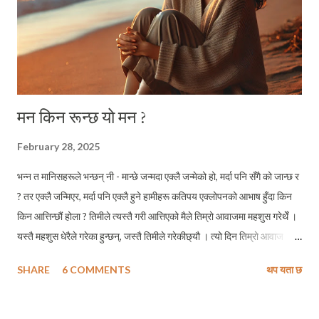
मन किन रून्छ यो मन ?
February 28, 2025
भन्न त मानिसहरूले भन्छन् नी - मान्छे जन्मदा एक्लै जन्मेको हो, मर्दा पनि सँगै को जान्छ र
? तर एक्लै जन्मिएर, मर्दा पनि एक्लै हुने हामीहरू कतिपय एक्लोपनको आभाष हुँदा किन
किन आत्तिन्छौं होला ? तिमीले त्यस्तै गरी आत्तिएको मैले तिम्रो आवाजमा महशुस गरेथेँ ।
यस्तै महशुस धेरैले गरेका हुन्छन्, जस्तै तिमीले गरेकीछ्यौ । त्यो दिन तिम्रो आवाज
मसामु आइ पुगेपछि, सायद केहि क्षणभरका लागि भएपनि तिमीले एक्लो महशुस गर्नुपरेन ।
SHARE
6 COMMENTS
थप यता छ
प्रिय साथी सुमी, तिमीले म्यासेन्जरमा पठाएको तिम्रो एक टिकटक भिडियो मैले हेर्न पाइँन
। मैले हेर्न असमर्थ रहेको त्यो भिडियोको थम्बनेल मा तिमीले रातो वाइन ले भरिएको एक
पारदर्शी काँचको गिलास समातेको देखिन्थ्यो । सायद तिमीले कुनै विरहलाग्दो या हुनसक्छ