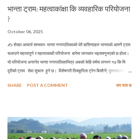
भान्ता ट्राम: महत्वाकांक्षा कि व्यवहारिक परियोजना
?
October 06, 2025
✍ शेखर आचार्य सम्भवतः भान्ता नगरपालिकाको धेरै बासिन्दाहरु भान्ताको आफ्नै ट्राम
चलाउने महत्वापुर्ण र महत्वाकाक्षी परियोजना बारेमा जानकार भइसक्नुभएको छ होला।
यो परियोजना अन्तर्गत भान्ता नगरपालिकाभित्र अबको केहि वर्षमा लगभग १७ कि मि
दुरीको ट्राम सेवा सुचारु हुने छ। विशेषगरी तिक्कुरिला ट्रेन बिसौनी, पुस्तकालय र
kielotie क्षेत्रमा भैरहेको निर्माण कार्यले ट्राम निर्माण कार्यको प्राथमिक चरणका काम
SHARE
POST A COMMENT
थप यता छ
झल्काउँछ। भान्ता नगरपालिकाले ट्रामलाइ एउटा गौरबको आयोजनाको रुपमा
चित्रण गरेको छ, र बास्तबमै एउटा आधुनिक र उन्नत सहरको मापकको रुपमा ट्रामले
राम्रो भूमिका खेल्न सक्दछ भन्ने बारेमा सायद कसैको बिमति नहोला । विश्वका विभिन्न
ट्राम संचालित शहरहरुको उदाहरण हेर्ने हो भने पनि सवारी साधनका
बिकल्पमा ट्रामलाइ उत्तम मानिएको छ । ट्रामकै कारणले हाम्रै फिनल्याण्डको
ताप्म्पेरेको लोकप्रियता बढ्नु र सबभन्दा आकर्षक शहरको रुपमा चित्रित हुनुले