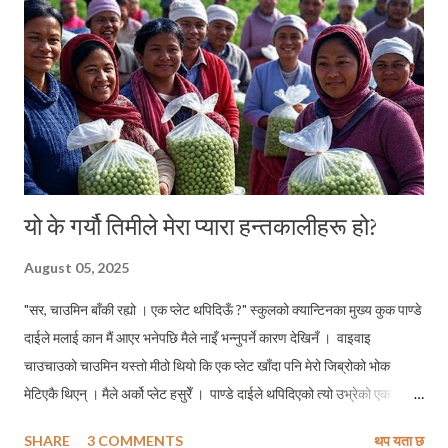
फिनल्याण्डकै सन्दर्भमा पनि सकारात्मक प्रभाबहरु देखिनछन । र, यो उदाहरण यहाँका
योजनाकारहरुका लागि...
यो के गर्यौ तिमीले मेरा प्यारा हन्तकालीहरू हो?
August 05, 2025
"सर, चाउमिन बाँकी रह्यो । एक प्लेट थपिदिऊँ ?" स्कुलको क्यान्टिनका मुख्य कुक पाण्डे
दाईले मलाई कान मैं आएर भनेपछि मैले नाइँ भन्नुपर्ने कारण देखिनँ । वाइवाइ
चाउचाउको चाउमिन यस्तो मीठो थियो कि एक प्लेट खाँदा पनि मेरो जिब्रोको भोक
मेटिएकै थिएन् । मैले अर्को प्लेट हसुरेँ । पाण्डे दाईले थपिदिएको त्यो उभ्रेको एक
प्लेटबाट दोस्रो चोटी काँटामा बेरेर मैले मुखमा पुर्याउनै आँटेको के थिएँ, टेबलटेनिसको
SHARE
3 COMMENTS
थप यता छ