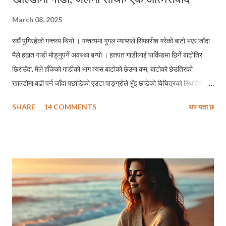
March 08, 2025
सधैं पुगिरहेको गन्तव्य थियो । गन्तव्यमा गुगल म्याप्सले सिफारीश गरेको बाटो भएर जाँदा
मैले हठात गाडी मोड्नुपर्ने अवस्था बन्यो । हतपत गाडीलाई पार्किङमा छिर्ने बाटोतिर
छिराउँदा, मैले हाँकेको गाडीको भाग त्यस बाटोको छेउमा कम, बाटोको छेउतिरको
खाल्डोमा बढी पर्न जाँदा पछाडिको एउटा पाङ्ग्रोले भुँइ छाडेको विचित्रको स्थितिमा
पुग्यो । यो आजैको घटना हो, केहि घण्टा अगाडिको । मलाई कुनै चोटपटक लागेन ।
SHARE
14 COMMENTS
थप यता छ
गाडीमा विशेष क्षति पनि भएन । तर गाडीलाई त्यस विचित्रको स्थितीबाट बाहिर
ननिकाल्दासम्मको मेरो जीवनको त्यो पूरा १ घण्टा १५ मिनेटले मलाई केहि विशेष ज्ञान भने
अवश्य दिलायो । म जुन विचित्रको स्थितीबाट गुज्रिएर अहिले यो ब्लगपोष्ट लेख्तैछु,
सम्झनामा मेरा केहि चिनजानका र केहि घनिष्ट मित्रहरूको तस्बीर एकतमास मेरो
दिमागमा घुमिरहेको छ जो केहि समय अगाडिदेखि सहकारी ठगी प्रकरणमा पुर्पक्षका लागि
थुनामा छन् । के ति मेरा साथीहरूले पनि यस वयमा जुन स्थितिको सामना गरिरहेका छन्
त्यसका बारे दैनिकी लेख्दै होलान् ? थाहा छैन्, कसले कहिलेदेखि सहकारीमा जम्मा हुन
आएको बचतकर्ताको रकमलाई मनोमानी तवरले आफ्नो नीजि लाभको लागि प्रयोग...