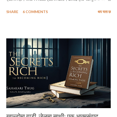
भने मैले मेरो छोरोलाई प्रतिगमनकारीको संज्ञा दिनुपर्ने हुन्छ । तर मैले कामरेड
SHARE
6 COMMENTS
थप यता छ
प्रचन्नका तिलस्मी कुराहरूमा विश्वास कहिल्यै नगरेकाले उनको परिभाषाको प्रतिगमन
मेरा लागि चाँहि अग्रगमनको पूर्वतयारी हो। अतः हाम्रो छोराले पछाडितिर घस्रिदै
जानुलाई प्रतिगमन नभएर अग्रगमनको तयारीको रूपमा लिएको छु । भन्न त
मानिसहरूले भनेका छन्, कि विशेषतः कम्युनिष्ट भनेर चिनिन रूचाउनेहरू ज्यादातर
नेतागणहरूमा फोस्रो आडम्बरपूर्ण जीवन शैली हावी भएको छ । मैले पनि बुझेको छैन् कि
अमेरिकी अर्बपतिहरूले समेत अपनाउन लज्जा महशुस गर्ने जीवनशैली यि साम्यबाद
ल्याउने सपना बाड्ने नेपाली कम्युनिष्टहरूले बेसरम अपनाएका छन् । तर किन कसैले
यिनीहरूलाई अझै बुझाउन सकेको छैन कि जनताहरूलाई तन्त्रप्रति हैन तिम...
खाल्डोमा गाडी, जेलमा साथीः एक आत्मसंवाद