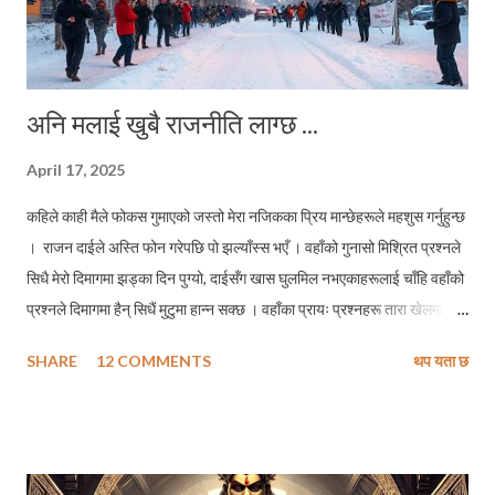
अनि मलाई खुबै राजनीति लाग्छ ...
April 17, 2025
कहिले काही मैले फोकस गुमाएको जस्तो मेरा नजिकका प्रिय मान्छेहरूले महशुस गर्नुहुन्छ
। राजन दाईले अस्ति फोन गरेपछि पो झल्याँस्स भएँ । वहाँको गुनासो मिश्रित प्रश्नले
सिधै मेरो दिमागमा झड्का दिन पुग्यो, दाईसँग खास घुलमिल नभएकाहरूलाई चाँहि वहाँको
प्रश्नले दिमागमा हैन् सिधैं मुटुमा हान्न सक्छ । वहाँका प्रायः प्रश्नहरू तारा खेलमा
निशाना लगाउन प्रयोग हुने वाण जस्तो सिधा र तिखो हुन्छन् । जस्तो मेरो दिमाग मैं
SHARE
12 COMMENTS
थप यता छ
झङ्कार लेराउने प्रश्न थियो वहाँको, "हैन पाक्षिक रूपमा ब्लग अद्यावद्यिक (अपडेट) गर्छु
भन्या हैन् ? एक महिना पुग्न लाग्यो त सर !" मलाई व्यंग्य गर्नुपर्दा दाइले सर भन्नुहुन्छ,
अनि वहाँलाई चाहिँ म भन्छु, साहुजी । यत्तिमा मात्र दाजुको प्रश्न सिमित हुन्थ्यो भने,
सायदै म आजको यो ब्लग लेख्न बस्थेँ । तर वहाँको प्रश्नसँग व्यंग्यमिश्रित सानो जिज्ञासा
पनि थियो, "खुबै चुनाव लाग्या छ हैन् तिमीलाई !?" यो जिज्ञासामिश्रित व्यंग्य हो या व्यंग्य