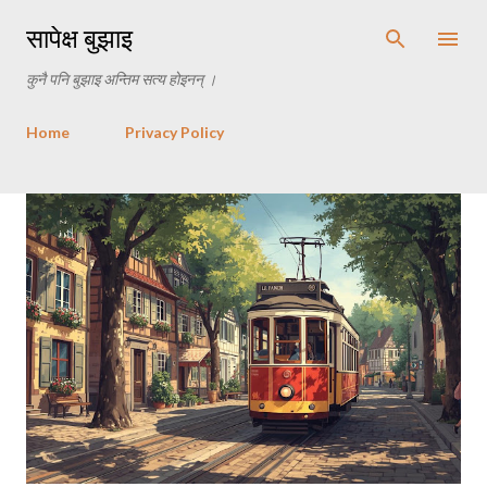
Skip to main content
सापेक्ष बुझाइ
कुनै पनि बुझाइ अन्तिम सत्य होइनन् ।
Home
Privacy Policy
P
o
s
t
s