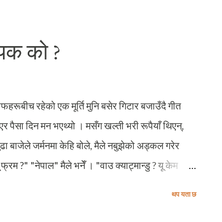
ेट नै उठाइदिने ?" भोकले रन्थनिएका केसी सरले अहिले मैले
 केहि भनेका थिए । सायद उनको ठाउँमा म र मेरो ठाउँमा उनी
यक को ?
्ता पेचिलो डायलग म मार्ने थिएँ होला । डायलग मार्न म
 बेहोर्नेमा म थिएँ, मार्ने अर्को कोही । एकैछिन अघिसम्म
न के...
लाफहरूबीच रहेको एक मूर्ति मुनि बसेर गिटार बजाउँदै गीत
ाएर पैसा दिन मन भएथ्यो । मसँग खल्ती भरी रूपैयाँ थिएन्,
ढा बाजेले जर्मनमा केहि बोले, मैले नबुझेको अड्कल गरेर
फ्रम ?" "नेपाल" मैले भनेँ । "वाउ क्याट्मान्डु ? यू केम
उत्साहित हुँदै प्रश्न गरे । मलाई झुटो बोल्न प्रायः सकस
थप यता छ
नो सर। इट इज नट लाइक द्याट, आइ लिभ इन हेलसिन्की