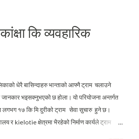
िकति छुटकारा लिएर यो पत्र लेख्न बस्दैछु । करिब एक
ँ । त्यसको हप्ता दिनपछि तपाइँको पनि त्यहि नै अवस्था भो ।
ाकांक्षा कि व्यवहारिक
चारणीय र उस्तै प्रकृतिका अनुभूतिहरू गरिरहेका हुन्छौं
 स्वतःस्फूर्त रूपमा परिपक्वता बढ्दै गएको हो कि भन्ने भान
 काबुमा ल्याउन सकिन्छ भन्ने मेरो बुझाई रहेको छ । अलि
ाको धेरै बासिन्दाहरु भान्ताको आफ्नै ट्राम चलाउने
रेमा जानकार भइसक्नुभएको छ होला। यो परियोजना अन्तर्गत
ा लगभग १७ कि मि दुरीको ट्राम सेवा सुचारु हुने छ।
लय र kielotie क्षेत्रमा भैरहेको निर्माण कार्यले ट्राम
झल्काउँछ। भान्ता नगरपालिकाले ट्रामलाइ एउटा गौरबको