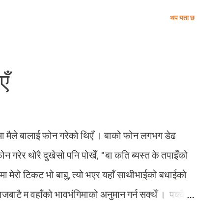
ै हिड्छन् ।" मैले त्यो बेला भाइले भनेको कुरालाई खासै
थप यता छ
१० मा बेनी बजारको न्यूरोडमा त्यतिबेला मेरा एक मित्रले
ठीक अगाडि पट्टी एउटा क्रान्तिकारी पार्टीका दलित युवा
नुहँदो रहिछ, बा नेता भएको राम्रै काम लागेछ !" ती
एँ
म्मानमा नै चोट पुग्ने गरी भनेको ठीक ४ महिना अगाडि एउटा
वकले छनोट भएका खण्डमा नर्बे जान मञ्जुरी दिने
ोज्दा जिज्ञासाले भ...
मा मैले बालाई फोन गरेको थिएँ । बाको फोन लगभग डेढ
फोन गरेर थोरै दुखेसो पनि पोखेँ, "बा कति ब्यस्त के तपाइँको
वमा मेरो टिकट भो बाबु, त्यो भएर यहाँ साथीभाईको बधाईको
ै म वहाँको भावभंगिमाको अनुमान गर्न सक्थेँ । पक्कै
कै बलेको हुनुपर्छ । दुई मिनेट चौतिस सेकेण्डको कुराकानीमा