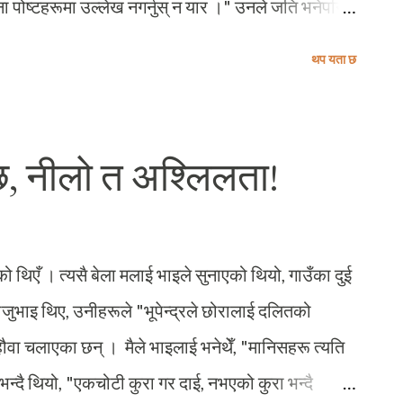
म आफ्ना पोष्टहरूमा उल्लेख नगर्नुस् न यार ।" उनले जति भनेपनि
ो छैन्, ती मेरा मित्र लक्ष्मी भन्ने गर्छन्, "Consistency is
थप यता छ
त्रले कुनै बेला (सायद अहिले पनि) बडो आदर्श मान्ने नेता
 राजनैतिक इतिहासमा सबभन्दा बढी अस्थिरताको आरोप
थिरताका नायक नै आदर्श नेता मान्ने मेरा मित्रका
न्छ, नीलो त अश्लिलता!
लेखनमा स्थिरता कायम गर्ने प्रयत्न नगरेको हुँ' भन्ने मेरो
्दै पनि उनको नाम उल्लेख गरिराख्ने स्थिरता मैले कायम गरेको
ो थिएँ । त्यसै बेला मलाई भाइले सुनाएको थियो, गाउँका दुई
भाइ थिए, उनीहरूले "भूपेन्द्रले छोरालाई दलितको
ौवा चलाएका छन् । मैले भाइलाई भनेथेँ, "मानिसहरू त्यति
 भन्दै थियो, "एकचोटी कुरा गर दाई, नभएको कुरा भन्दै