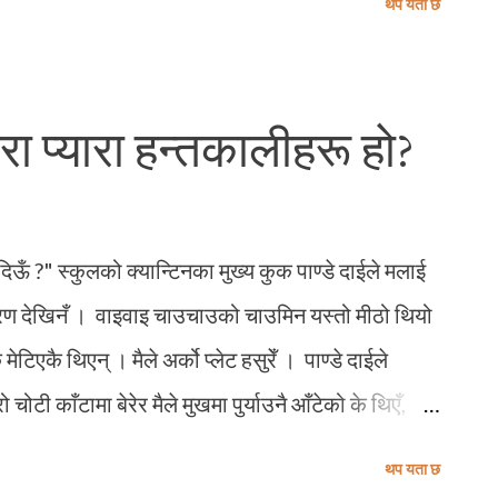
थप यता छ
स्तबमै एउटा आधुनिक र उन्नत सहरको मापकको रुपमा
 बारेमा सायद कसैको बिमति नहोला । विश्वका विभिन्न ट्राम
 पनि सवारी साधनका बिकल्पमा ट्रामलाइ उत्तम मानिएको छ
मेरा प्यारा हन्तकालीहरू हो?
ाप्म्पेरेको लोकप्रियता बढ्नु र सबभन्दा आकर्षक शहरको
र्भमा पनि सकारात्मक प्रभाबहरु देखिनछन । र, यो उदाहरण
िऊँ ?" स्कुलको क्यान्टिनका मुख्य कुक पाण्डे दाईले मलाई
े कारण देखिनँ । वाइवाइ चाउचाउको चाउमिन यस्तो मीठो थियो
ेटिएकै थिएन् । मैले अर्को प्लेट हसुरेँ । पाण्डे दाईले
चोटी काँटामा बेरेर मैले मुखमा पुर्याउनै आँटेको के थिएँ,
 भर्खर सकिएको दोस्रो त्रैमासिक परीक्षाको कापि जाँच्दै
थप यता छ
विद्यालयका संस्थापक नराम्ररी बिच्किए । भन्दै थिए, "यहाँ