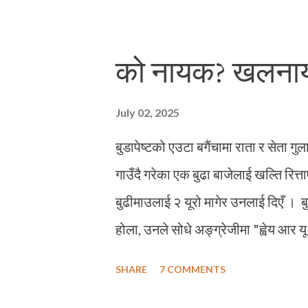
आफूले एक प्लेट पाइया छैन्, सरले दुइ प्ल
मिलाएर लेखेको भन्दा तिखा शब्दहरू उनेर
को नायक? खलना
भएका भए त्यसबखत उनले मलाई मारेभन्दा बड
बच्चैदेखि खप्पिस हुँ । तर त्यो वखत डायलग
July 02, 2025
मीठो भएको त्यो वाइवाइ चाउचाउको चाउमि
बुडापेष्टको एउटा बगैंचामा राता र सेता गु
गाउँदै गरेका एक बुढा बाजेलाई खल्ति रित्त
बुढीमाउलाई २ यूरो मागेर उनलाई दिएँ । बु
होला, उनले सोधे अङ्ग्रेजीमा "ह्वेय आर यू 
फ्रम क्याटमान्डु टु बुडापेष्ट?" उनले बडो 
SHARE
7 COMMENTS
पर्छ, यसैकारण, मैले सत्य बोलिदिएँ - "