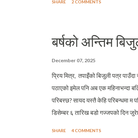
SHARE
2 COMMENTS
मैले अन्तिम प्रश्न गरेँ, "बा, जितिन्छ त
भरिएको आवाजमा भन्नुभएथ्यो,” जितिएला न
भएको त्यस निर्वाचनको समयमा पहिलो चरण
बर्षको अन्तिम बिजु
निर्वाचन क्षेत्रको मतगणना पनि अर्को चरणमा
भैसकेपछि मात्र सँगै हुने भएकाले म छिट्टै
December 07, 2025
मलाई, “अब ३ हप्ताको कुरो न हो बाबु, न
प्रिय मित्र, तपाइँको बिजुली पत्र पाउँदा
पठाएको इमेल पनि अब एक महिनाभन्दा बढि
परिबस्छ? सायद यस्तै केहि परिबन्धमा म 
डिसेम्बर ६ तारिख बडो गज्जपको दिन जुरेछ
दिन मात्र हैन् फिनल्याण्डका नागरिकहरू
SHARE
4 COMMENTS
रसियनहरूको शासनबाट फिनिसहरूले मुक्