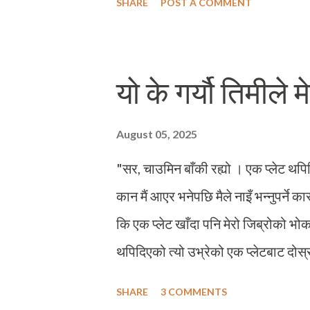
SHARE
POST A COMMENT
आयोजनाको रुपमा चित्रण गरेको छ, र बा
ट्रामले राम्रो भूमिका खेल्न सक्दछ भन्ने
संचालित शहरहरुको उदाहरण हेर्ने हो भने
यो के गर्यौ तिमीले 
। ट्रामकै कारणले हाम्रै फिनल्याण्डको त
रुपमा चित्रित हुनुले फिनल्याण्डकै सन्द
August 05, 2025
यहाँका योजनाकारहरुका लागि...
"सर, चाउमिन बाँकी रह्यो । एक प्लेट थपिद
कान मैं आएर भनेपछि मैले नाइँ भन्नुपर्न
कि एक प्लेट खाँदा पनि मेरो जिब्रोको भोक म
थपिदिएको त्यो उभ्रेको एक प्लेटबाट दोस्रो 
टेबलटेनिसको पुरानो हरियो टेबलमाथि बसेर
SHARE
3 COMMENTS
गरेका जनसंख्या शिक्षक एवं म अध्यापनरत 