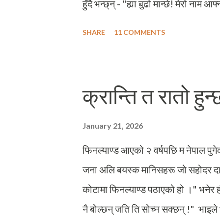
हुँदै भन्छ्न् - "ह्या बुढो मान्छे! मेरो ना
मैले बेला बेला उनको नाम उल्लेख गर्न छाडेक
SHARE
11 COMMENTS
key." बडो विस्मयको कुरा यो छ कि मेरो मि
प्रचण्ड सम्भवतः अहिले सम्मको नेपाली
लागेका नेपाली नेता हुनुपर्छ । 'यस्ता अस्
क्रान्ति त रातो हु
मुखारबिन्दबाट सुनेको भएकै कारण मैले ब्लग 
स्वीकारोक्ति हैन् । बरू, मित्रले भन्दाभन
January 21, 2026
छु, जस्तो प्रचण्डले अस्थिर हुने ...
फिनल्याण्ड आएको २ वर्षपछि म नेपाल पुगेक
जना अलि बयस्क मानिसहरू जो सहोदर दाजु
कोटामा फिनल्याण्ड पठाएको हो ।" भनेर ह
नै बोल्छन् जति ति सोच्न सक्छन् !" भाइले