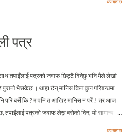
थप यता छ
 चुनाव?" बाले एक क्षण पनि नसोची उत्साह अनि थोरै आशङ्का
ी!” चुनाव भो, बाले चुनाव पनि जित्नुभो । दुई चरणमा
मा निर्वाचन सम्पन्न भएको आफ्नै पिताजी उम्मेदवार भएको
ली पत्र
 निर्वाचन हुने अन्य निर्वाचन क्षेत्रको मतदान सम्पन्न
 फिनल्याण्ड फर्किएथेँ । म फर्किनुको अघिल्लो साँझ, बाले
तिजा आएपछ...
 साथ तपाइँलाई पत्रको जवाफ छिट्टै दिनेछु भनि मैले लेखी
 पुरानो भैसकेछ । थाहा छैन् मानिस किन कुन परिबन्धमा
पनि परि बसेँ कि ? म पनि त आखिर मानिस न परेँ ! तर आज
, तपाइँलाई पत्रको जवाफ लेख्न बसेको दिन, यो सामान्य
का लागि, आज यिनीहरूको मुक्ति दिवस् । अर्थात
थप यता छ
ति पाएको दिन ! आज यहि फिनिश स्वतन्त्रता दिवसको