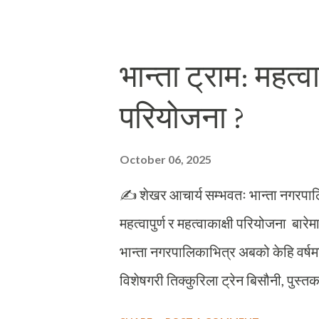
अवसरमा अस्तव्यस्तपूर्ण जीवनशैलीबाट अल
महिना पहिला म चालिसौं बर्षमा प्रवेश गरे
भान्ता ट्राम: महत्व
हामी दामली भएकाले पनि एकै समयमा बडो वि
परियोजना ?
भन्ने मेरो ठनाइ छ । मैले उमेर बढ्दै गएपछि
हुन थालेको छ । जस्तो उमेरसँगै भावनालाई
October 06, 2025
पहिलेक...
✍ शेखर आचार्य सम्भवतः भान्ता नगरपालिक
महत्वापुर्ण र महत्वाकाक्षी परियोजना बा
भान्ता नगरपालिकाभित्र अबको केहि वर्षम
विशेषगरी तिक्कुरिला ट्रेन बिसौनी, पुस्तका
निर्माण कार्यको प्राथमिक चरणका काम 