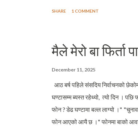
हिड्नेलाई जवाफ दिएनस् भने झन बदनाम गर्द
SHARE
1 COMMENT
महत्व दिइनँ किनकी यस्तै एक आरोप सन् २०
सञ्चालन गर्ने मझेरी नामको रेष्टुरेन्टका 
नेताले मलाई भनेथे, "तपाइँ त नर्बे जाँदै हु
मैले मेरो बा फिर्ता पा
क्रान्तिकारी मित्रले मलाई त्यसरी आत्मस
चिया पसलमा बालाई मैले रेडक्रसले अभिभा
December 11, 2025
व्योहोराको मञ्जुरीनामामा दस्तखत गराउन ख
आठ बर्ष पहिले संसदिय निर्वाचनको छेको
घण्टासम्म ब्यस्त रहेथ्यो, त्यो दिन । पछि 
फोन ? डेढ घण्टामा बल्ल लाग्यो ।" "चुना
फोन आएको आयै छ ।" फोनमा बाको आवाजबाट
पनि अत्यन्तै धेरै खुशीले बाको मुहार धपक्