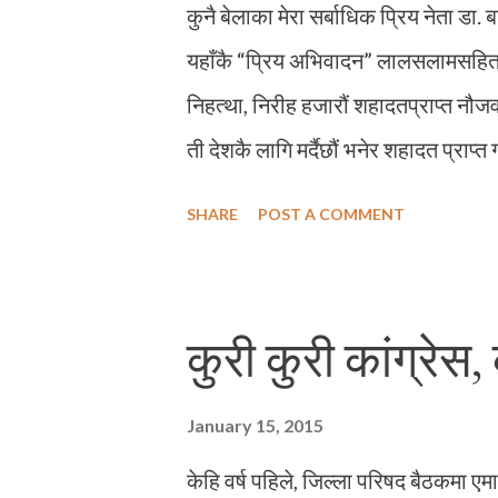
कुनै बेलाका मेरा सर्बाधिक प्रिय नेता डा.
यहाँकै “प्रिय अभिवादन” लालसलामसहित अ
निहत्था, निरीह हजारौं शहादतप्राप्त नौज
ती देशकै लागि मर्दैछौं भनेर शहादत प्राप्
पर्ने थियो त्यो पाएन, जे अनपेक्षित थियो त्
SHARE
POST A COMMENT
प्रसंगलाई यहि टुंगाऔं । डा. सा’ब, यहा
खुलापत्र लेख्यो ? तर म यहाँलाई दुई कुरा स
पत्र लेख्नुको कारण छ । हो डाक्टरसा’ब अत्
कुरी कुरी कांग्रेस
म्याग्दी भ्रमणमा आउँदैका दिन उद्योग बा
साक्षात्कार चलिरहँदा, दाहिने हात मेरो प
January 15, 2015
बजारका “गन्यमान्यहरु” को हातबाट माइक्
केहि वर्ष पहिले, जिल्ला परिषद बैठकमा एमा