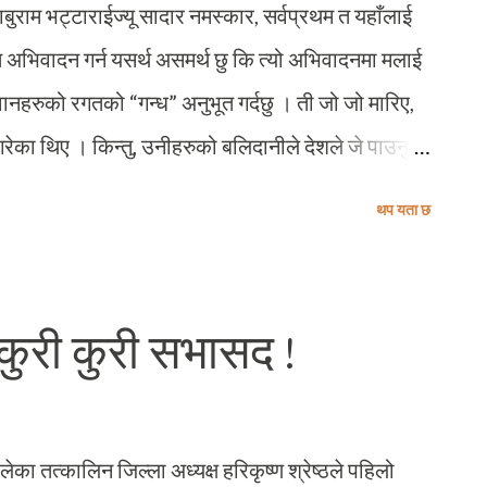
 बाबुराम भट्टाराईज्यू सादार नमस्कार, सर्वप्रथम त यहाँलाई
भिवादन गर्न यसर्थ असमर्थ छु कि त्यो अभिवादनमा मलाई
वानहरुको रगतको “गन्ध” अनुभूत गर्दछु । ती जो जो मारिए,
त गरेका थिए । किन्तु, उनीहरुको बलिदानीले देशले जे पाउनु
यसका साक्षी वर्तमानमा बाँचिरहेका हामीहरु छौ, खैर यो
थप यता छ
ँलाई अचम्भित पार्ला कि यो अपरिचितले अकारण किन यो
्पष्ट पार्न चाहन्छु – पहिलो हामीहरु परिचित छौं, र दोश्रो यो
यन्तै सान्दर्भिक कारण ! अर्थमन्त्रीका हैसियतमा यहाँ
, कुरी कुरी सभासद !
णिज्य संघ म्याग्दीको सभाहलमा उपस्थितहरुको यहाँसँग
नि उठेको थियो । ५ मिनेटसम्म अविश्रान्त हात उठिरहेपछि,
रोफोन मनेर आईपुगेको थियो । ...
लेका तत्कालिन जिल्ला अध्यक्ष हरिकृष्ण श्रेष्ठले पहिलो