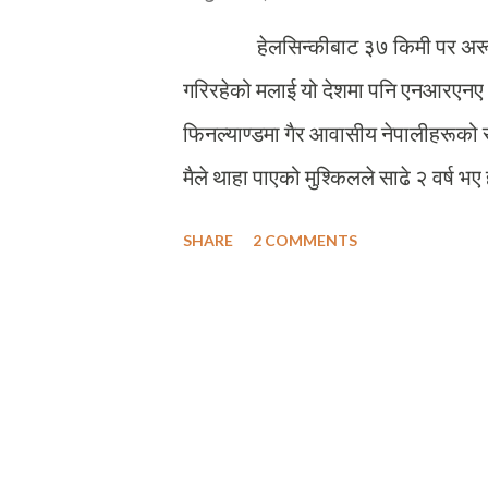
हेलसिन्कीबाट ३७ किमी पर अरू डेढ दुई
गरिरहेको मलाई यो देशमा पनि एनआरएनए भन्
फिनल्याण्डमा गैर आवासीय नेपालीहरूको संस
मैले थाहा पाएको मुश्किलले साढे २ वर्ष
(एनआरएनए) को २०१७ मा संसोधन हुनुपूर्
SHARE
2 COMMENTS
म यस संस्थाको सदस्य बन्न योग्य ग
सदस्य भएको हालै एक वर्ष मात्रै भएको 
नेपाली मित्रहरू यस संस्थामा औपचारिक र
एनआरएनएको विश्वभरका राष्ट्रिय संघमा आ
फिनल्याण्डबाट मात्र ८३ जना यस संस्थामा