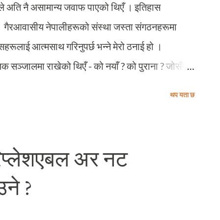
ैले अति नै असामान्य जवाफ पाएको थिएँ । इतिहास
ो । गैरआवासीय नेपालीहरूको संस्था जस्ता संगठनहरूमा
हरूलाई आत्मसाथ गरिनुपर्छ भन्ने मेरो ठनाई हो ।
जिक सञ्जालमा राखेको थिएँ - को नयाँ ? को पुराना ? जोसँग
त्मविश्वास छ भने त्यो जोसुकै होस् लोकतान्त्रिक
थप यता छ
वसर उसले पनि पाउनुपर्छ । के आफ्नो आत्मविश्वासको परख
न्छु, त्यसैले मेरा बुझाईहरूमा सिमितता छन् भन्न मलाई कुनै
इप्रश्नको जवाफ एक जिम्मेवार ब्यक्तिले गैरजिम्मेवार तरिकाले
प्लेशएबल अर नट
 मेरो नेपाली भाषाको सम्प्रेषणमा मित्रको अंग्रेजी भाषामा
उने ?
ध्ययनरत क्याम्पसको सर्वोत्कृष्ट नतिजासहित स्नातक
ी जवाफको लागि मित्रलाई अंग्रेजीमा नै जवाफ फर्काइसकेको...