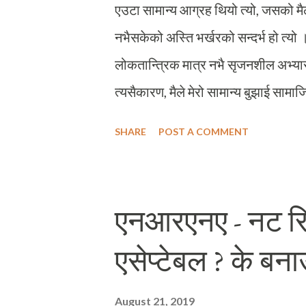
एउटा सामान्य आग्रह थियो त्यो, जसको म
नभैसकेको अस्ति भर्खरको सन्दर्भ हो त्य
लोकतान्त्रिक मात्र नभै सृजनशील अभ्यास
त्यसैकारण, मैले मेरो सामान्य बुझाई सामा
‘नेतृत्व गर्न सक्ने क्षमता मसँग छ’ भन्ने आ
SHARE
POST A COMMENT
प्रक्रियाबाट चुनिएर नेतृत्वमा आउने अ
गर्न नपाउने उसले? म आफू भुँइमान्छे भन्ठा
अप्ठ्यारो लाग्दैन । तर म भुँइमान्छेको भुँ
एनआरएनए - नट रि
दिएको भान भएपछि, मैले यो ब्लग लेख्दैछु ।
एसेप्टेबल ? के बना
जवाफ पाएपछि, अंग्रेजी साहित्यमा आफू अ
गरेको मेरो अहम रन्थियो नै, मैले अंग्रेज
August 21, 2019