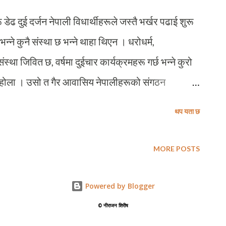
 दर्जन नेपाली विधार्थीहरूले जस्तै भर्खर पढाई शुरू
ने कुनै संस्था छ भन्ने थाहा थिएन । धरोधर्म,
्था जिवित छ, वर्षमा दुईचार कार्यक्रमहरू गर्छ भन्ने कुरो
 भए होला । उसो त गैर आवासिय नेपालीहरूको संगठन
वको विधानले तोकेको योग्यता अनुसार, २०१३ को मार्चसम्म
थप यता छ
ैर आवासीय नेपाली नागरिक थिएँ । म, यस संस्थाको
छ । मेरो चिनजानका करिब ९० प्रतिशत फिनल्याण्डबासी
MORE POSTS
ूपमा जोडिसकेका छैनन । यो लेख तयार पार्दै गर्दा
बद्द सदस्यहरूको केन्द्रिय तथ्याङ्क भण्डारमा खोजी गर्दा
Powered by Blogger
 आबद्द भएको पाएँ । परन्तु, करिब २ हजार ५ स...
©️ नीराजन शिरीष