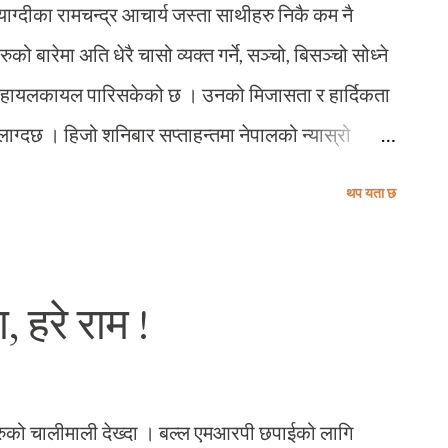
्याग्दीका रामचन्द्र आचार्य जस्ता साथीहरु निकै कम नै
 बारेमा अति धेरै चासो व्यक्त गर्ने, सञ्चो, बिसञ्चो सोध्ने
ाइ हायलकायल पारिसकेको छ । उनको मिजासता र हार्दिकता
े लाग्दछ । हिजो शनिबार सप्ताहन्तमा नेपालको न्यास्रो
। म उनकोमा गएँ । उनी ग्रूनल्याण्डमा आफ्नो काममा मस्त
थप यता छ
नै प्रभावित पार्यो । म उनले गरिरहेको कामलाई निकै नै
स क्रोनरको नोट दिदैँ मलाई मन पर्ने तरकारी छानेर ल्याउन
ि उनी पटक्कै मानेन । कुनैदिन मलाई उनैले नै भनेका थिए,
, हरे राम !
कमाउने ? भन्ने अस्वस्थ प्रतिस्पर्धा छ । तर लाग्यो उनी त्यो
ती हुन । उनले मलाई ओश्लो झर्दाको दिन नै सिमसहितको
लन्च गराए । र, हिजो फेरि आउनको लागि निमन्...
हरुको चालीमाली देख्दा । बल्ल एमआरपी छपाईको लागि