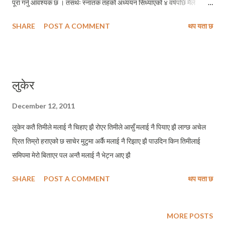
पूरा गर्नु आवश्यक छ । तसर्थः स्नातक तहको अध्ययन सिध्याएको ४ वर्षपछि मैले
स्नातकोत्तर तहको अध्ययन पूरा गर्ने अठोटका साथ फेरि एकपटक कलेज जीवनको शुरु
SHARE
POST A COMMENT
थप यता छ
गरेँ । लागेको थियो – मसँगै पढ्नेहरु दुईचार साल कमका होलान, मेरो उमेरको
खिसिटिउरी पो गर्ने हुन कि ? तर कक्षामा प्रवेश गरेको शुरुकै दिनमा मेरो अनुमान फेल
खायो – पढ्नेहरुका लागि उमेर प्रधान कुरो रहेनछ । मेरा कतिपय साथीहरु स्नातक
सिध्याएको १५–२० वर्षपछि स्नातकोत्तर तहको अध्ययन गर्न आएका रहेछन । उमेरमा म
लुकेर
बुढो भन्ने चिन्ता त्यो दिनदेखि रहेन । चालीस कटेकाहरु भएको ठाउँमा म बबुरो २६ मा
चलिरहेको सानो केटो नै देखिएको छु । परन्तु समयसँगै म बदलिन नसकेको हुँ, वा
December 12, 2011
महत्वकांक्षा ठूलो भएछ कुन्नी ? थुप्रै समस्याहरु असरल्ल देखिरहेछु । कक्षाबाट शुरु गरुँ
लुकेर कतै तिमीले मलाई नै चिहाए झै रोएर तिमीले आसुँ मलाई नै पियाए झै लाग्छ अचेल
। पहिलो दिनमै मलाई कक्षाको वातावरण कत्ति पनि रुचीकर लागेन । अगाडि
प्रित तिम्रो हराएको छ साचेर मुटुमा अर्कै मलाई नै रिझाए झै पाउदिन किन तिमीलाई
प्राध्यापकको लेक्...
समिपमा मेरो बिताएर पल अन्तै मलाई नै भेट्न आए झै
SHARE
POST A COMMENT
थप यता छ
MORE POSTS