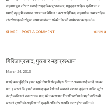
वाङ्मय युवा परिवार, म्याग्दी सामुदायिक पुस्तकालय, मधुसुदन साहित्य प्रतिष्ठान र
म्याग्दी बहुमुखी क्याम्पस लगायतका विभिन्न ६ वटा साहित्यिक, वाङ्मयीक तथा प्राज्ञिक
संघसंस्थाहरुले संयुक्त रुपमा आयोजना गरेको “नेपाली डायोस्पाराका प्रवर्तक
साहित्यकार होमनाथ सुवेदी अभिनन्दन तथा समकालिन लेखनधारा बारे अन्तरक्रिया
SHARE
POST A COMMENT
थप यता छ
कार्यक्रम" जि.वि.स. सभाहल बेनीमा सम्पन्न भएको छ । कार्यक्रममा युवा समालोचक
गोरखनाथ सुवेदीले डायास्पोराको प्राचिन सन्दर्भ, आधुनिक सन्दर्भ र होमनाथ सुवेदीका
कृतिमा डायास्पोराको प्रयोगका सम्बन्धमा ब्याख्या गर्नु भएको थियो । सुवेदीले वि.सं.
२०४८ मा स्थापित अन्तर्राष्ट्रिय नेपाली साहित्य समाजले नेपाली डायास्पोराको समग्र
गिरिजाप्रसाद, पुत्ला र महाप्रस्थान
साहित्यिक क्रियाकलापलाई पुर्‍याएको योगदानका बारेमा मुक्तकण्ठले प्रशंसा गर्नुभएको
थियो । कार्यक्रममा म्याग्दी सामुदायिक पुस्तकालयका अध्यक्ष सन्तोष रावलले स्वागत
March 26, 2010
मन्तव्य तथा स्थानीय विकास अधिकारी विष्णुप्रसाद पोखरेल, मोना म्याग्दीका कोषाध्यक्ष
मलाई बच्चाहुँदैदेखि हाम्रा थुप्रै नेपाली संस्कृतीहरू भिन्न र अचम्मलाग्दो लाग्दै आएका
प्रमोद श्रेष्ठ, पौलस्त्य साहित्य समाजका संरक्षक ...
छन् । जस्तो कि हाम्रो कामभन्दा कुरा बेशी गर्न रुचाउने स्वभाव, दुईजना व्यक्ति जुटेर
तेस्रो व्यक्तिको सकारात्मक भन्दा धेरै नकारात्मक टिकाटिप्पणीमा देखाइने अभिरुची,
अरुको प्रगतिको आहरिश गर्ने प्रवृती अनि मरेर गएपछि मात्र हरेक व्यक्तिको
व्यक्तित्वको उच्च कदर गर्ने हामी नेपालीहरूको स्वभाव । मलाई लाग्छ, संसारको अर्को