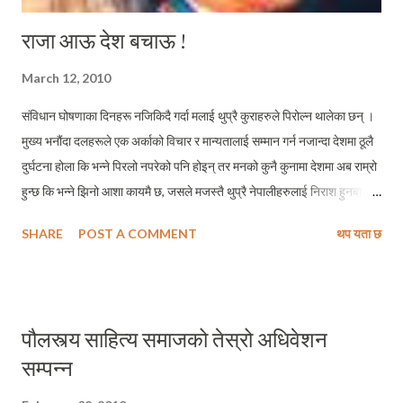
राजा आऊ देश बचाऊ !
March 12, 2010
संविधान घोषणाका दिनहरू नजिकिदै गर्दा मलाई थुप्रै कुराहरुले पिरोल्न थालेका छन् ।
मुख्य भनौंदा दलहरूले एक अर्काको विचार र मान्यतालाई सम्मान गर्न नजान्दा देशमा ठूलै
दुर्घटना होला कि भन्ने पिरलो नपरेको पनि होइन् तर मनको कुनै कुनामा देशमा अब राम्रो
हुन्छ कि भन्ने झिनो आशा कायमै छ, जसले मजस्तै थुप्रै नेपालीहरुलाई निराश हुनबाट
बचाउँदै आएको छ । आज मलाई लागेको छ, साँच्चिकै जेठ १४ गते यो देशमा कस्तो
SHARE
POST A COMMENT
थप यता छ
परिस्थीति निर्माण हुन्छ होला ? संविधान सभाको महत्व बिर्सिएका नेताहरुले आफ्नो सम्पूर्ण
ध्यान सत्ता र सरकारमा मात्र केन्द्रित गर्न थालेको यो घडिमा आपराधीक समूहहरुलाई जे
पनि गर्न सकिन्छ भन्ने परेको हामी सजिलै अड्कल काट्न सक्छौं । प्रत्येक दिन कहिं न
कहिं गोली नचलेको, चन्दा र अपहरणको आतंक नभएको रेकर्ड नै छैन् । देशको सबभन्दा
पौलस्त्य साहित्य समाजको तेस्रो अधिवेशन
सुरक्षित ठानिने राजधानी अझ त्यसको पनि झन सुरक्षित मानिने राष्ट्रपति निवास सहित
सम्पन्न
विभिन्न देशका राजदुतावास रहेको क्षेत्र (लाजिम्पाट) मा दिनदहाडै गोली चल्छ, प्रहरीकै
आँखा अगाडिबाट अपराधी भाग्छ अनि गृहमन्त्री भिम रावल कुनै सार्वजनिक समारोहमा