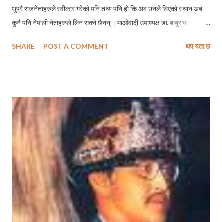
थुप्रै राजनेताहरुले स्वीकार गरेको पनि तथ्य पनि हो कि अब उनले लिएको स्थान अब
कुनै पनि नेपाली नेताहरूले लिन सक्ने छैनन् । माओवादी उपाध्यक्ष डा. बाबुराम
भट्टराईले अति भावुकतासाथ सञ्चारकर्मीलाई बताएका छन् – जारी शान्ति प्रक्रियाले
SHARE
POST A COMMENT
थप यता छ
अभिभावक गुमाएको छ, उनको अनुपस्थितीमा यो प्रक्रियाले कुन रुप लिने हो अनुमान
गर्न जटिल छ ।औषत नेपालीहरुले नबाँच्ने उमेर अर्थात हिन्दु ग्रन्थमा पनि विश्वास
गरिएको छ कि ८४ वर्ष पार गर्ने औसर धेरै कमलाई मिल्दछ र ती देवता नै हुन् ! थोरै
भाग्यमानीलाई मात्र मिल्ने धेरै वर्ष बाँच्ने अवसर प्राप्त गरेका कोइरालाले ६ दशक सम्म
आफूलाई नेपाली राजनीतिमा सक्रिय बनाइराखे र त्यतिमात्र होइन् देशमा प्रजातन्त्रको
पुनसर््थापना पश्चात ः २०४६ देखि यता नेपाली केन्द्रिय राजनीति लगभग उनकै
वरिपरी सिमित बन्यो । वि.सं. २०४८ जेष्ठ १६ गते पहिलो पटक प्रधानमन्त्री बन्न पुगेका
कोइराला त्यसपछि विभिन्न समयमा गरी ६ पटकसम्म नेपालको प्रधानमन्त्री बन्न पुगे ।
...