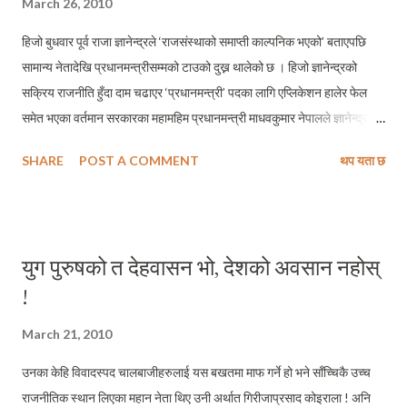
March 26, 2010
हिजो बुधवार पूर्व राजा ज्ञानेन्द्रले ‘राजसंस्थाको समाप्ती काल्पनिक भएको’ बताएपछि
सामान्य नेतादेखि प्रधानमन्त्रीसम्मको टाउको दुख्न थालेको छ । हिजो ज्ञानेन्द्रको
सक्रिय राजनीति हुँदा दाम चढाएर ‘प्रधानमन्त्री’ पदका लागि एप्लिकेशन हालेर फेल
समेत भएका वर्तमान सरकारका महामहिम प्रधानमन्त्री माधवकुमार नेपालले ज्ञानेन्द्र
शाहले अभिव्यक्त गरेको कुरो दिवा स्वप्न भएको टिप्पणी गर्न सम्म भ्याएका छन् । संविधान
SHARE
POST A COMMENT
थप यता छ
सभाको निर्वाचनमा एक ठाउँ होइन् दुई–दुई (सायद उम्मेदवारी दिन मिल्ने भएको अझ धेरै
स्थानबाट पनि चुनाव लड्ने थिए होला) वटा क्षेत्रबाट दुवै ठाउँमा सिलटिम्मुर खाएपछि
नैतिकताको बहानाबाजीमा पार्टीको हुँदाखाँदाको ‘महासचिव’ पद त्यागेर झण्डै झण्डै
राजनीतिबाट हात धोईसकेको स्थितीमा विश्वमा कहि नभएको मात्र नभै कसैले अझसम्म
युग पुरुषको त देहवासन भो, देशको अवसान नहोस्
कल्पना नगरेको घटनाको आफू ज्यूँदो इतिहास (पात्र) भएको भुसुक्कै बिर्सिएर
!
प्रधानमन्त्री नेपालको यो कस्तो टिप्पणी हो मैले बुझ्न सकेको छैन् ! अब विश्वमा कोही
मान्छे चुनाव हारेर प्रधानमन्त्री बनेको रेकर्ड नै नभएको परिप्रेक्ष्यमा आफू चाहिँ नेपालको
March 21, 2010
प्रधानमन्त्री हुन सक्ने, बिचरा जनताको चाहनालाई...
उनका केहि विवादस्पद चालबाजीहरुलाई यस बखतमा माफ गर्ने हो भने साँच्चिकै उच्च
राजनीतिक स्थान लिएका महान नेता थिए उनी अर्थात गिरीजाप्रसाद कोइराला ! अनि