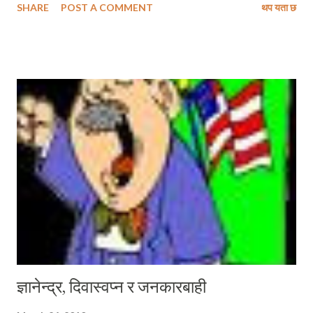
SHARE
POST A COMMENT
थप यता छ
कुनै भुगोल र गोलार्द्धमा नपाईने यी स्वभावहरू हामी नेपालीहरुका मौलिक पहिचान हुन् ।
र, यी कालान्तरसम्म यसरी नै पूर्ववत ः आफ्नो गतिमा चलिनै रहनेछन । ०४६ अगाडि
स्वर्गीय गिरीजाप्रसाद कोइरालालाई उनको नेतृत्वदायी भूमिका र जस्तो खाले चूनौतीका
समयमा पनि आफ्नो विचारमा अटेस्मटेस् नभै अडिग रहने लोकप्रिय स्वभावका लागि
जति सम्मान गरिन्थ्यो, बहुदल पश्चात ः आफू शक्तिमा पुग्नका लागि कुनै कसर बाँकी
नराख्ने उनको स्वभाव, पार्टी तथा राज्यका श्रोतहरुको पहुँचमा परिवारबाद हावी गराईराख्ने
उनको निकृष्ट अभिरुची साथै सत्ता र शक्तिको दुरुपयोग गरेका थुप्रै आरोपहरु उनलाई
लगाउन थालियो । हुन पनि कुनै पनि व्यक्ति ५\५ पटक सम्म प्...
ज्ञानेन्द्र, दिवास्वप्न र जनकारबाही