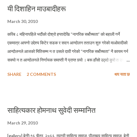
यी दिशाहिन माउबादीहरू
March 30, 2010
करिब ८ महिनापहिले भदौंको दोश्रो हप्तादेखि “नागरिक सर्बोच्चता” को बहाली गर्ने
एकमात्र आफ्नो उद्देश्य किटेर सडक र सदन आन्दोलन तताउन शुरु गरेको माओवादीको
आन्दोलनले आजको मितिसम्म न त उसले दावी गरेको “नागरिक सर्बोच्चता” नै कायम गर्न
सक्यो न त आन्दोलनले निर्णायक समाप्ती नै प्राप्त गर्‍यो । बरू हाँसो उठ्दो कुरो त उसको
आन्दोलनले आजका दिन सम्म पाँचौ चरण पार गरिसक्दा उसले उद्देश्य किटेको “नागरिक
SHARE
2 COMMENTS
थप यता छ
सर्बोच्चता” को मु्द्दा समेत अहिले ओझेलमा पर्न गएको छ । अनि उसको नयाँ माग छ,
स्वाधिनता ! हुन त “नागरिक सर्बोच्चता” भनेको के हो ? र, यसको कुन कुन क्षेत्रको
व्याख्या गर्दछ ? भन्ने कुरा आम जनताले थाहा नपाउँदै उनीहरुले शुरु गरेको “स्वाधिनता”
अर्थ र यसले समेट्ने क्षेत्रहरुको बारेमा जानकारी हासिल गर्न नपाउँदै फेरि कुन नयाँ
साहित्यकार होमनाथ सुवेदी सम्मानित
शब्दको उदय हुने हो त्यो त आउने समयले नै बताउँला । राजनीतिक विश्लेषकहरुले
माओवादी अब विस्तारै दिशाहिन हुन थालेको र ऊ आफ्नो अबको कार्यनीति जनसत्ता,
March 29, 2010
जनविद्रोह वा संविधान निर्माण के रहने हो भन्ने कुरामा अलमलमा परिरहेको बताउँदै
[gallery] बेनी\१६ चैत्र, २०६६ म्याग्दी साहित्य समाज, पौलस्त्य साहित्य समाज, बेनी
आएको बखतमा झण्डै २४ घण्टाको म्याद नगुज्रिदै बसेको स्थायी समितिको पछिल्...