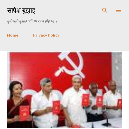
Skip to main content
सापेक्ष बुझाइ
कुनै पनि बुझाइ अन्तिम सत्य होइनन् ।
Home
Privacy Policy
P
o
s
t
s