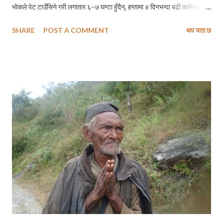
भोकले पेट टाउँसिने गरी लगातार ६–७ घण्टा हुँदैन्, हप्तामा ४ दिनभन्दा बढी कलेज हुने
पनि होईन् । एकदम व्यवहारीक र जीवनपयोगी शिक्षण विधी रहेछ यहाँ त !” “तर अस्ति
SHARE
POST A COMMENT
थप यता छ
एकजना साथीको बर्थ डे पार्टीमा चाहिँ बबाल भो नि !” उसले मलाई आफ्ना मनका कुराहरू
पूरै खुलाउन नचाहे जसरी अपुर्ण जानकारी दिन खोज्दै भन्यो – “भो छोड् यार ती कुरा
भनिन् बरु त्यताको खबर के छ सुना मलाई ।” “खासै त्यस्तो त केहि होइन् ....” मैले
आफ्नो कुरामा अड्डि कसेपछि अलि अलि अकमकाउँदै उसले घटनाको स–बिस्तार
जानकारी गराउन खोज्दै भन्यो – “हामी केही नेपाली, केही श्रीलंकन र इन्डियन
विद्यार्थीहरू एक जना श्रीलंकन विद्यार्थी साथीको बर्थ डे पार्टी सेलिबे्रट गर्न भेला भएथ्यौं,
एकजना इन्डियन साथीले मातेको सुरमा हाम्रो नेपाली साथीलाई हल्का धक्का दिन पुगेछ,
अनि त बबाल भैहाल्यो नि नेपाली साथीले गोर्खे जोशमा एक चार्ज क...