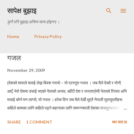
Skip to main content
सापेक्ष बुझाइ
कुनै पनि बुझाइ अन्तिम सत्य होइनन् ।
Home
Privacy Policy
P
गजल
o
November 29, 2009
s
t
(देशको मायाले मलाई लेख्न विवश गरायो – यो प्रस्तुत गजल । जब मैले देख्दै र भोग्दै
s
आएँ, मेरो देशमा उचाई भएको नेताको अभाव, खाँटी देश र जनताप्रेमी नेताको रित्तता अनि
मलाई कोर्न मन लाग्यो, यो गजल । हरेक दिन जब मैले देखेँ थुप्रै नेपाली युवायुवतीहरू
कहिले कामका लागि कहिले पढ्ने बहानाका लागि सम्पन्नशाली देशका राजदुतवासमा
भिषाका लागि तछाँडमछाड गरेको मैले आफूलाई पनि उभाएको छु, त्यो भिडमा । अनि
SHARE
1 COMMENT
थप यता छ
लाग्यो, मलाई एउटा देशप्रेमी दीलको खाँचो छ, जसले सधैँ गर्न सकुँ मैले मेरो देशको माया
। बाँकी गजलमा....) जन्माउन सक्ने सपुत कोख पठाईदिनु माथि पुग्छौं मिलेर भन्ने सोच