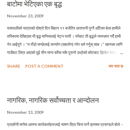
बाटोमा भेटिएका एक बृद्ध
November 23, 2009
यसपालीको यात्राको दोश्रो दिन बिहान ११ बजेतिर धारापानी पुग्नै आँटेका बेला हामीले
तस्बिरमा देखिएका यी बृद्ध मानिसलाई भेट्न पायौं । परैबाट ती बृद्धले नमस्कार गर्दै हामी
नेर आईपुगे । “म राँडो मान्छेलाई सज्योग (सहयोग) गरेर धर्म गर्नुस् साब ।” खानका लागि
गाउँबाट लिएर आएको दुई तीन माना काँचा मकै पुरानो उध्रेको कोटबाट झिकेर देखाउँदै
उनले भने – “हजुर, घरमा कोही छैन् (म एक्लो छु) । काममा कसैले डाक्तैनन् । खानका
SHARE
POST A COMMENT
थप यता छ
लागि हजुरहरु जस्तै दयालुहरुले दिएको दुई चार पैसा दामले खानेकुरा किनेर खाँदै
बाँचेको छु हजुर । बृद्ध भत्ता दिन सचिव नानी पनि आउनु भएन ख्वै ? तपाइँहरुले बाटोमा
भेट्नु भएन् ?” बृद्धको कुरा सुने पछि मलाई लाग्यो – मेरो देशमा यिनकै जस्तै नियती भोग्ने
बृद्धबृद्धाको सँख्या कति होला ? अनि ती वृद्धहरु मध्ये कोही देशको बागडोर समाल्दै आएका
नागरिक, नागरिक सर्वोच्चता र आन्दोलन
राजनैतिक हर्ताकर्ताहरुका माता, पिता, बाजे वा बज्यै होलान् कि नाई ?! बृद्धप्रति एक मुठी
अगाध दया वा माया के पलायो मलाई थाहा भएन् मैले उनको हातमा रु ३०।– को नोट
November 13, 2009
राखिदिए, उनले बाटोको छेऊमै रहेको पातिको बुटाबाट केही पातहरु टिपेर मेरो कानमा
प्रदर्शनी मार्गमा आफ्ना कार्यकर्ताहरुलाई भाषण दिएर चित्त पार्ने क्रममा प्रचण्डले बोले –
पहिरिदैँ भने – साबको जय होस...