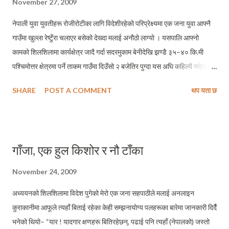
November 27, 2009
नेपाली युवा युवतीहरू रोजीरोटीका लागि विदेशीरहेको परिप्रेक्ष्यमा एक जना युवा आफ्नै
गाउँमा खुल्ला रेष्टुँरा चलाएर बसेको देख्दा मलाई अनौठो लाग्यो । यसपालि आफ्नो
कामको शिलशिलामा कार्यक्षेत्र जादै गर्दा सदरमुकाम बेनीदेखि झण्डै ३५–४० कि.मी
पश्चिमोत्तर क्षेत्रमा पर्ने ताकम गाउँमा दिउँसो २ बजेतिर पुग्दा यस अघि कहिल्यै नदेखेको
दृश्य देख्न पाएँ । ताकम स्वास्थ्यचौकी नजिकै गैर्‍हा भन्ने स्थानमा रहेको एक सार्वजनिक
SHARE
POST A COMMENT
थप यता छ
चौतारिमा गाउँ सल्लाह गरी त्यहींका एक स्थानीय २२ वर्षिय युवा अनिल भण्डारीले मःम,
चाउमिनका विविध परिकारहरूले पदयात्रीहरूलाई सेवा गरिरहेको देख्दा यस्तो लाग्यो –
ईच्छा शक्ति, लगनशिलता र सीप भएको मानिसले स्वदेशमा नै केहि गर्न सक्दो रहेछ ।
आफ्नो सानो चौतारी रेष्टुरेन्टमा दिनमा कम्तिमा पनि ५०÷६० प्लेट जति मःम चाउमिन
गाँजा, एक हुल किशोर र नौ टाँका
बिक्री हुने कुरा हामीलाई सुनाईरहँदा मैले उनको अनुहारमा अनौठो चमकको महशुस गरेँ
। भण्डारीले मःम चाउमिनका अलावा चिया, बिस्कुट, चाउचाउ, अण्डा आदि पनि उल्लेख्य
November 24, 2009
मात्रामा बिक्री हुने कुरा सुनाउँदा मलाई पनि कुत्कुति लाग्नु स्वभाविक थियो – आखिर
अध्ययनको शिलशिलामा विदेश पुगेको मेरो एक जना सहपाठीले मलाई अनलाइन
बफ, मटन र चिकन आइटमका लागि उनले मासु कहाँ खरिद ...
कुराकानीमा आफूले त्यहाँ बिताई रहेका केही सम्झनायोग्य पलहरूका बारेमा जानकारी दिदैँ
भनेको थियो– “यार ! यादगार क्षणहरू बितिरहेछन्, पढाई पनि त्यहाँ (नेपालको) जस्तो