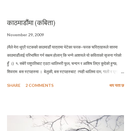
पठाईदिनु सिंगार्नेछौं मेहनतले हाम्रो प्यारो देश यो देश बन्न सघाउ पुग्ने जोश पठाईदिनु
देशलाई माया मारी कति डाँडा काटी गए मेरो प्यारो नेपाल भन्ने ओठ पठाईदिनु रोएन कि
काठमाडौंमा (कबिता)
देश रुँदा कठोर हाम्रा मन देश दुख्दा मलाई दुख्ने चोट पठाईदिनु (शिरीषका
स्पनदनहरुबाट)
November 29, 2009
(मैले मेरा थुप्रै पटकको काठमाडौं यात्रामा भेटेका फरक–फरक चरित्रहरूले सारमा
काठमाडौंलाई परिभाषित गर्न सक्षम होलान् कि भन्ने आशयले यो कविताको सृजना गरेको
हुँ ।) १. सबेरै पशुपतिबाट एउटा थालिभरी फूल, चन्दन र आशिष लिएर कुदेको हुन्छ,
शिवराम बस स्टपहरुमा । बेलुकी, बस स्टपहरुबाट त्यही थालिमा दाम, गाली र घृणा
भरेर निस्केको हुन्छ, शिवराम सोमरसको खोजीमा । २. बिहानै, चिम्सा आँखा मिच्दै कुर्ता
SHARE
2 COMMENTS
थप यता छ
सलवारमा सीता झैं सजिएर हिडेकी हुन्छे, मेनका पाठशालामा । सम्साँझै पाठशाला–घर–
बजार सबैतिरबाट फर्केर सीर्फ छालाका कपडामा नाचेकी हुन्छे, मेनका नाँगा डान्सबारमा
। ३. रात ननिख्रिदै, झिसमिसे मै ठेलामा राखेर सामल भोक बेच्नको लागि निस्केको
हुन्छ, कर्मसिंह चोक, चौतारी र चौरस्ताहरुमा । धेरै अबेरसम्म ननिख्रिन्जेल बटुवा
बाटोहरुमा निख्राएर आफ्नो ठेला पसिनाको पाइ पाइ हिसाब राखेर रमेको हुन्छ,
कर्मसिंह परिवारसित डेरामा ।