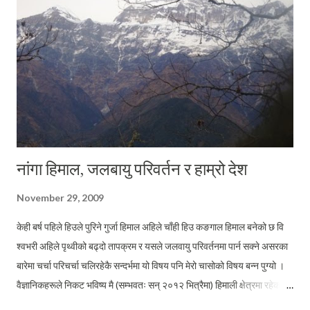
नांगा हिमाल, जलबायु परिवर्तन र हाम्रो देश
November 29, 2009
केही बर्ष पहिले हिउले पुरिने गुर्जा हिमाल अहिले चाँही हिउ कङगाल हिमाल बनेको छ वि
श्वभरी अहिले पृथ्वीको बढ्दो तापक्रम र यसले जलवायु परिवर्तनमा पार्न सक्ने असरका
बारेमा चर्चा परिचर्चा चलिरहेकै सन्दर्भमा यो विषय पनि मेरो चासोको विषय बन्न पुग्यो ।
वैज्ञानिकहरूले निकट भविष्य मै (सम्भवतः सन् २०१२ भित्रैमा) हिमाली क्षेत्रमा रहेका
ठुल्ठुला हिमतालहरू फुट्ने तथा हिमालमा रहेको हिउँ पग्लने दर अत्याधिक हुन गै समूद्री