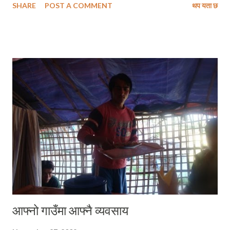
SHARE
POST A COMMENT
थप यता छ
सतहबाट निकै होचा मानिने घना आवादीका क्षेत्रहरू माल्दिभ्स, न्यूयोर्क, सिड्नी र मुम्बई
लगायतका विश्वप्रसिद्ध शहरहरूमा ठूलो क्षति पुग्न सक्ने पूर्वानुमानले यो एक दशक विश्व
इतिहासमा कहिल्यै बिर्सन नसकिने प्रलयको दशक हुन सक्ने गम्भिर खतरा बढेर गएको
छ । यस अघि कहिल्यै लामखुट्टे नपाइने डोल्पामा लामो समयसम्म लामखुट्टे पाइन
थाल्नु, जाडोको समयमा हिमाली भेगहरूमा पर्याप्त चिसोको महशुस नहुनु, शिशिर ऋतुमा
हिमाली क्षेत्रमा हुने हिमपात कम हुनु, सगरमाथाको चुचुरोमा झिंगा भेटिनुले पृथ्वीको बढ्दो
तापक्रमलाई स्पष्ट पार्ने काम गरेको छ । यसले जलबायु परिवर्तनमा पार्ने असरले
विश्वका कुनै पनि देश प्रभावहिन नर...
आफ्नो गाउँमा आफ्नै व्यवसाय