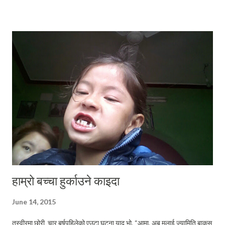
कारणले त्यस्तो भएको रे डाक्टरले भनेकी ! ” स्वास्थ्यकेन्द्रबाट फर्केर आफ्नो झोला
समेत नबिसाई एकै श्वासमा पत्नीले सुनाईन । “ ए , ए ! हामी त्यसै के के सोचेर आत्तिएछौं
! ठीकै छ नी त उसोभए । ” मैले यतिभनेपछि आफूले स्वास्थ्यकेन्द्रमा बिताएको आधा
घण्टाभन्दा बढीको समयमा के के भयो र कस्तो अनुभव रह्यो उनले सविस्तार सुनाइँन ।
जुन मेरा लागि नौलो विषय थिएनन् । “ म तल बसिरहेकी थिएँ , मेरो नाम लिदैँ डाक्टर
आइन । मलाई ह्युभा हुवामेन्ता (शुभप्रभात) भन्दै अभिवादन...
हाम्रो बच्चा हुर्काउने काइदा
June 14, 2015
तस्वीरमा छोरी चार बर्षपहिलेको एउटा घटना याद भो, “आमा, अब मलाई ज्यामिति बाकस