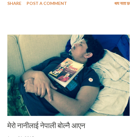
SHARE
POST A COMMENT
थप यता छ
“छोरी” सम्बोधन गरेलगत्तै यहि प्रश्न गरीन् । “तिमीसँग कुरा गर्दैछु ।” वा “भर्खर खाजा
खाएँ ।” भनेको भएपनि आज म यसरी सायदै यो लेखिरहेको हुनेथिएँ । तर मेरी पत्नीले
भनीन – “म भर्खर पढेर आएको, बाबाले खाजा बनाउनु भयो अनि हामीले खायौं !” यसो
भनेर सकेपछि उनले पुलुक्क मतिर फर्केर हेरीन् । उनको त्यो हेराईमा मैले असीम
अनुग्रहीत भाव पाएथेँ । उनीहरु अरु धेरै कुराहरु गर्दै थिए, मलाई चाँहि पत्नीले बोलेको
पहिलो वाक्यले नै एक हिसाबले स्तब्ध बनायो । अझ यस्तो भनूँ कि त्यसले मेरो भावुक
हृदयलाई क्षतविक्षत पार्‍यो । उनको तात्कालिक अनुग्रहीत भावले मेरो हृदयमा ल्याएर
आएको कम्पनको अहिले म वर्णन गर्न सक्दिनँ । प्रायःजसो म कामबाट ...
मेरो नानीलाई नेपाली बोल्नै आएन