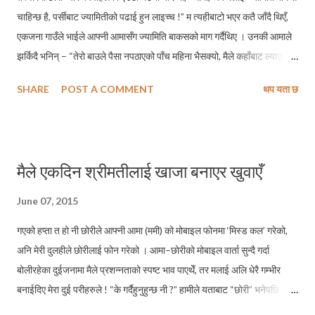
चाहिन्छ है, पर्सीबाट ज्यामितीको पढाई हुन लाइच्च !” म त्यहीबाटो भएर कतै जाँदै थिएँ,
एकजना गाउँले भाईले आफ्नी आमासँग ज्यामिति बाकसको माग गर्दैथिए । उनकी आमाले
झर्किदै भनिन् – “तेरो बाउले पैसा नपठाएको पाँच महिना भैसक्यो, मैले कहाँबाट ल्याएर
दिने हो ?” म बाटोमा टक्क रोकिएँ, आमा–छोराको वार्तालाप सुन्नलाई । बच्चाले माग
SHARE
POST A COMMENT
थप यता छ
राखिनै राख्यो, उसलाई बाबुले पैसा पठाउनु या नपठाउनुसँग सम्बन्ध थिएन । आमाले
प्रतिजवाफ दिईराखीन् । एकछिन पछि पट्यांग आवाज आयो । आवाजसँगै अर्को करुण
आवाज आयो । त्यो रुवाईको आवाज थियो । लगत्तै, म निशब्द त्यहाँबाट हिडेँ ।
एकपटक अमेरिका घुमेर फर्केपछि नयिका रेखा थापाले सार्वजनिक टिप्पणी गरेकी थिईन –
मैले एकदिन श्रीमतीलाई खाजा बनाएर खुवाएँ
“अमेरिकामा अरु त सबै ठीक लाग्यो तर आफ्नो बच्चालाई एक दुई झापड लगाउन पनि
नपाइने कुरोले ताजुब बनायो । त्यो कस्तो नियम हो ?” आमा पनि नबनेकी उनले गरेको
June 07, 2015
सार्वजनिक टिप्पणीले एउटी छोरीको बाबु बनिसकेको मलाई चाँहि आश्चर्यचकित बनायो ।
गएको हप्ता त हो नी छोरीले आफ्नी आमा (ममी) को मोबाइल फोनमा ‘मिस्ड कल’ गरेको,
त्यो अलिकति स्वभाविक टिप्पणी भैकन पनि त्यसले नेपाली संस्कारको दुर्बल पाटोलाई...
अनि मेरी दुलहीले छोरीलाई फोन गरेको । आमा–छोरीको मोबाइल वार्ता सुन्दै गर्दा
बोलीरहेका दुईजनामा मैले प्रशन्नताको स्पष्ट भाव पाएथेँ, तर मलाई अलि धेरै गम्भीर
बनाईदिए मेरा दुई परीहरुले ! “के गर्दैहुनुहुन्छ नी ?” हामीले यताबाट “छोरी” भनेपछि
उताबाट छोरीले बोल्ने पहिलो वाक्य नै यहि हो ! त्योदिन पनि छोरीले उनकी आमाले