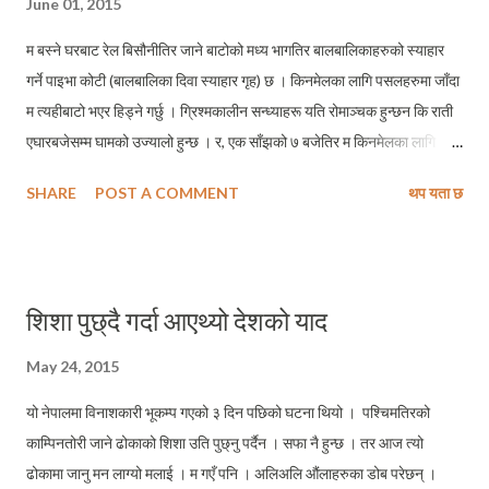
June 01, 2015
म बस्ने घरबाट रेल बिसौनीतिर जाने बाटोको मध्य भागतिर बालबालिकाहरुको स्याहार
गर्ने पाइभा कोटी (बालबालिका दिवा स्याहार गृह) छ । किनमेलका लागि पसलहरुमा जाँदा
म त्यहीबाटो भएर हिड्ने गर्छु । ग्रिश्मकालीन सन्ध्याहरू यति रोमाञ्चक हुन्छन कि राती
एघारबजेसम्म घामको उज्यालो हुन्छ । र, एक साँझको ७ बजेतिर म किनमेलका लागि
पसल जादैँ थिएँ । मैले एक फिनिश स्वास्नीमान्छेलाई आफ्ना दुईजना बच्चाहरुसँग त्यही
SHARE
POST A COMMENT
थप यता छ
स्याहार गृहको खेलमैदानमा खेलिरहेको देखेँ । “आइती...” लामो लेघ्रो तान्दै उनको सानो
बच्चा आफ्नी आमालाई केही सोध्दै थियो । उसले “आइती” भनेर आमालाई बोलाएको
मात्र मैले बुझेँ । किनकी फिनिशमा “आइती” भनेको आमालाई भनिन्छ भन्ने मैले यहाँ
आउँदाको पहिलो महिनातिरै थाहा पाइसकेको थियो । बाँकी उसले के सोध्यो मैले बुझिनँ ।
शिशा पुछ्दै गर्दा आएथ्यो देशको याद
उसकी आमाले केहि बताइन । ऊ “कितोस” भन्दै खुरुरु दौडियो । उसले आमालाई
धन्यवाद भनेको थियो । तत्क्षण मैले मेरी ७ बर्षीया छोरीलाई याद गरेँ । उनले आफ्नी
May 24, 2015
हजुरआमा (मेरी आमा) लाई आमा, र आफ्नी आमालाई ममी भनेर सम्बोधन गर्ने गरेको सम्झेँ
यो नेपालमा विनाशकारी भूकम्प गएको ३ दिन पछिको घटना थियो । पश्चिमतिरको
। अनि मैले यो पनि सम्झेँ कि मैले मिठाईहरु लगिदिदा वा वार्षिक तथा त्रैमासि...
काम्पिनतोरी जाने ढोकाको शिशा उति पुछ्नु पर्दैन । सफा नै हुन्छ । तर आज त्यो
ढोकामा जानु मन लाग्यो मलाई । म गएँ पनि । अलिअलि औंलाहरुका डोब परेछन् ।