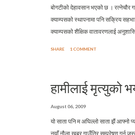
गाउ...
बोगटीको देहावसान भएको छ । रत्नेचौर गावि
क्याम्पसको स्थापनामा पनि सक्रिय सहभाग
क्याम्पसको शैक्षिक वातावरणलाई अनुशासित
प्रशंसनीय रहेको छ । पञ्चायती शासन व्
SHARE
1 COMMENT
अग्रपंक्तिमा उभिई आफ्नो बलिदानीका लाग
क्रियाकलापमा उति सक्रिय नदेखिए पनि श्
अध्यक्ष पदमा रही आफ्नो काममा खटिरहनु 
हामीलाई मृत्युको भ
र संघर्षशिल शैक्षिक सिपाही गुमाएको कु
शान्तिका लागि म भगवान्सँग प्रार्थना गर्द
August 06, 2009
बढ्न सबैलाई प्रेरणा मिलोस् !
यो साता पनि म अघिल्लो साता झैं आफ्नो प्
नयाँ नौला खबर गाउँतिर सम्प्रेषण गर्नु ज