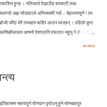
ा प्रकाशित हुन्छ । नतिजाले देखाउँछ सरकारी तथा
ग्दो अझ जोडदारले अभिव्यक्ती गर्दा – बेइज्जतपूर्ण ! तर
दै जाँदा धेरै तथ्यहरु बाहिर आउन थाल्छन् । पहिलो कुरा
कशिक्षीकाहरु आफ्नो पेशाप्रति वफादार नहुनु नै हो । अरु
क विद्यालयमा पढ्ने बालबालिकाहरुले आफ्नो पढाइका लागि
थप यता छ
विद्यालयका विद्यार्थीहरु घरको काममा निकै खट्नु पर्ने
ची कारण पनि यस्ता नतिजा आउने गरेको हो । यो माथि
सदरमुकाम) देखि झण्डै ३० किमी उत्तरमा अवस्थित मुना गाविस
्त्य
हो । यस तस्बिरमा देखिएका नानीहरु झण्डै आधा घण्टाको
ाई नै अनुमान गर्नुसु – यी नानीहरुले कतिबेला पढ्ने ?
लय पुग्ने ? र कसरी उत्कृष्ट नतिजा प्राप्त गर्ने ? यहि नै हो
इतिहासमा महत्वपूर्ण योगदान पुर्याउनु हुने सोमबहादुर