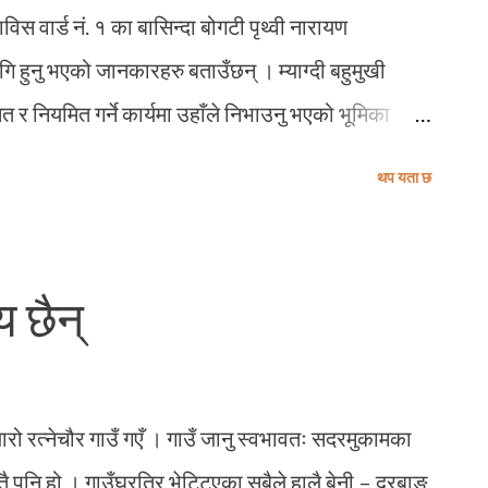
स वार्ड नं. १ का बासिन्दा बोगटी पृथ्वी नारायण
ि हुनु भएको जानकारहरु बताउँछन् । म्याग्दी बहुमुखी
 र नियमित गर्ने कार्यमा उहाँले निभाउनु भएको भूमिका
यवस्थाका विरुद्धमा विद्रोहको आगो ओकल्नहरुको
थप यता छ
ि उहाँ कहिल्यै पछि हट्नु भएन । पछिल्लो समय शैक्षिक
री भानु मा.वि.रत्नेचौरको विद्यालय व्यवस्थापन समितिको
भएको थियो । उहाँको देहावसानले म्याग्दीले एक अनुशासित
य छैन्
रामा कसैको दुई मत नरहला । स्व. बोगटीको आत्माको चीर
छु । साथै उहाँले प्रशस्त गरिदिएको शैक्षिक यात्रामा अगाडि
यारो रत्नेचौर गाउँ गएँ । गाउँ जानु स्वभावतः सदरमुकामका
स्तै पनि हो । गाउँघरतिर भेट्टिएका सबैले हालै बेनी – दरबाङ