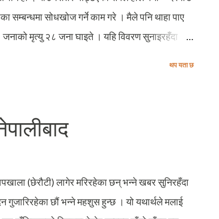
सम्बन्धमा सोधखोज गर्ने काम गरे । मैले पनि थाहा पाए
 जनाको मृत्यु २८ जना घाइते । यहि विवरण सुनाइरहँदा
बाट भकुण्डेका लागि आउँदै गरेको यो जीपलाई देखेँ ।
थप यता छ
 भन्दा बढी यात्रुहरु जोखिमपूर्ण यात्रा गरिरहेका थिए
ई लाग्यो – आखिर मान्छेलाई मृत्युको भय हुँदो रहेनछ !
नेपालीबाद
पखाला (छेरौटी) लागेर मरिरहेका छन् भन्ने खबर सुनिरहँदा
 गुजारिरहेका छौं भन्ने महशुस हुन्छ । यो यथार्थले मलाई