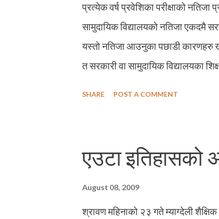
प्रत्येक वर्ष प्रवेशिका परीक्षाको नतिज
सामुदायिक विद्यालयको नतिजा एकदमै सरमला
यस्तो नतिजा आउनुका पछाडी कारणहरु खोज्
त सरकारी वा सामुदायिक विद्यालयका शिक्ष
मुख्य कारणहरुमा गाउँघरतिरका सामुदायि
SHARE
POST A COMMENT
समय व्यवस्थापन गर्न नपाउनु । सामुदायिक 
अवस्था र पढाइप्रति अभिभावकहरुको अरु
दिइएको तस्विर बेनी (म्याग्दी जिल्लाको 
एउटा इतिहासको अन
(हालको धौलागिरि गाउँपालिका, मुना) को 
बाटो हिडेर पानी ओसार्न विवश छन् । अब तप
August 08, 2009
कतिबेला गृहकार्य गर्ने ? अनि कुनबेला विद्या
श्रावण महिनाको २३ गते म्याग्देली शैक्षिक 