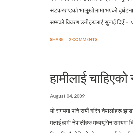
सडकखण्डको भालुखोलामा भएको दुर्घटनाका 
सम्मको विवरण उनीहरुलाई सुनाई दिएँ – ८
रत्नेचौर–भकिम्ली ग्रामिण सडकमा बागलुङ
SHARE
2 COMMENTS
१२–१४ जना सम्मको क्षमता भएको जीपमा १८
। यो हुँइकिएर आइरहेको जीप देखे पछि मला
हामीलाई चाहिएको 
August 04, 2009
यो समयमा पनि सयौं गरिब नेपालीहरू झाडा
मलाई हामी नेपालीहरु मध्ययुगिन समयमा दिन