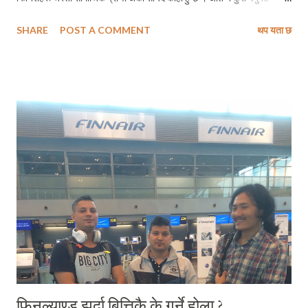
यिनीहरूलाई - मातेको बेला । तर यसको अलावा फिनल्याण्ड र फिनिश नागरिकहरूबारे
SHARE
POST A COMMENT
थप यता छ
जान्नुपर्ने थुप्रै विषयहरू छन् । जस्तै -- समयको परिपालना समयको परिपालना गर्ने
सवाल प्रायः विकसित मुलुकहरूमा सामान्य विषय नै हो । तर फिनल्याण्डका हकमा यो
अति नै सामान्य विषय हो । कुनै पनि साथीलाई भेट्न तय गरिएको समय होस् या कुनै
सेवाप्रदायक कम्पनीले फोन गर्छु भनेर अग्रिम रूपमा जानकारी गराएको समय होस् ।
त्यो प्रायः गरी ठ्याक्कै समयमैं हुने गर्दछ । कसैलाई पनि कुनै समय दिएपछि वा कसैबाट
भेटघाट गर्ने एउटा निश्चित समय लिएपछि समयभन्दा २, ४ मिनेट अगावै पुग्नु राम्रै
मानिन्छ । तर दिए या लिएको समयभन्दा ढिला हुनु उक्त ब्यक्तिको अनादर गर्नु सरोबर नै
मानिन्छ । तसर्थः समयको परिपालना गर्न सिक्नु फिनिश समाजमा घुलमिल हुनका लाग...
फिनल्याण्ड झर्दा बित्तिकै के गर्ने होला ?