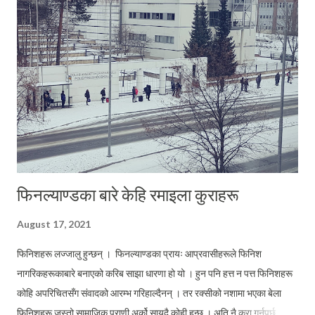
कुनै पनि कलेजमा भर्ना हुनुपर्ने हुन्छ । कलेज भर्ना वर्षमा २ पटक हुने गर्दछ । पहिलो
अगस्त सत्रका लागि डिसेम्बर – जनवरीमा (१ महिनाभन्दा बढी नै) र दोस्रो जनवरीदेखि
शुरू हुने सत्रका लागि सेप्टेम्बरको पहिलो पा...
फिनल्याण्डका बारे केहि रमाइला कुराहरू
August 17, 2021
फिनिशहरू लज्जालु हुन्छन् । फिनल्याण्डका प्रायः आप्रवासीहरूले फिनिश
नागरिकहरूकाबारे बनाएको करिब साझा धारणा हो यो । हुन पनि हत्त न पत्त फिनिशहरू
कोहि अपरिचितसँग संवादको आरम्भ गरिहाल्दैनन् । तर रक्सीको नशामा भएका बेला
फिनिशहरू जस्तो सामाजिक प्राणी अर्को सायदै कोही हुन्छ । अति नै कुरा गर्नुपर्छ