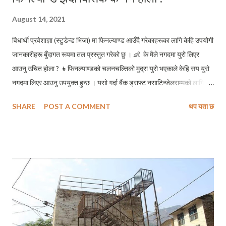
August 14, 2021
विधार्थी प्रवेशाज्ञा (स्टुडेन्ड भिजा) मा फिनल्याण्ड आउँदै गरेकाहरूका लागि केहि उपयोगी
जानकारीहरू बुँदागत रूपमा तल प्रस्तुत गरेको छु । 👶 के मैले नगदमा युरो लिएर
आउनु उचित होला ? 👦फिनल्याण्डको चलनचल्तिको मुद्रा युरो भएकाले केहि सय युरो
नगदमा लिएर आउनु उपयुक्त हुन्छ । यसो गर्दा बैंक ड्राफ्ट नसाटिन्जेलसम्मको लागि
दैनिक रूपमा उपभोगका सामाग्रीहरू किनमेल गर्न सजिलो हुन्छ । 👶 मोबाइल सिमको
SHARE
POST A COMMENT
थप यता छ
लागि के गर्नुपर्ला ? 👦 युरोपभर नै मोबाइल फोनको सीम पाउनु एकदमै सहज छ । विना
कुने झन्झट चकलेट या हल्का पेय पदार्थ किने झैं बस्तुको रूपमा यहाँ मोबाइलको
सीमकार्ड प्राप्त गर्न सकिन्छ । फिनल्याण्डको हकमा विमानस्थलमा झरेपछि
विमानस्थलभित्रै R- Kioski नामको पसलमा सजिलै प्रिपेडसीम प्राप्त गर्न सकिन्छ ।
यस्तो सीम प्रायः दुइ खालको हुने गर्छन । एउटा नेटमात्र चलाउन मिल्ने सीम, अर्को
फोन पनि गर्न मिल्ने फोन । अतः फोन पनि गर्न मिल्ने सीम लिनु ठीक होला । जसको
मूल्य पाँचसात युरोभन्दा बढी पर्दैन । पोस्टपेड सीमको लागि फिनल्याण्डमा कम्तिमा २
बर्षदेखि बसेको हुनुपर्छ । अतः आफ्ना चिनजानका तपाइँलाई विश्वास गर्ने (तपैं...