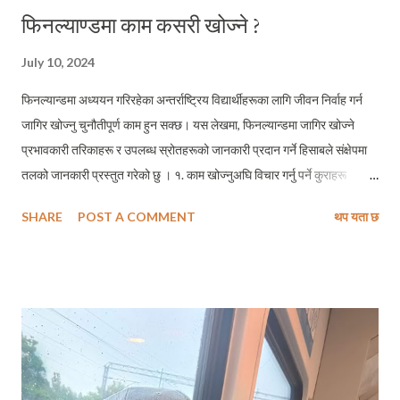
फिनल्याण्डमा काम कसरी खोज्ने ?
July 10, 2024
फिनल्यान्डमा अध्ययन गरिरहेका अन्तर्राष्ट्रिय विद्यार्थीहरूका लागि जीवन निर्वाह गर्न
जागिर खोज्नु चुनौतीपूर्ण काम हुन सक्छ। यस लेखमा, फिनल्यान्डमा जागिर खोज्ने
प्रभावकारी तरिकाहरू र उपलब्ध स्रोतहरूको जानकारी प्रदान गर्ने हिसाबले संक्षेपमा
तलको जानकारी प्रस्तुत गरेको छु । १. काम खोज्नुअघि विचार गर्नु पर्ने कुराहरू
फिनल्यान्डमा अन्तर्राष्ट्रिय विद्यार्थीका रूपमा काम गर्न अगाडि केही महत्त्वपूर्ण बुँदामा
SHARE
POST A COMMENT
थप यता छ
ध्यान दिनु पर्छः काम गर्न पाउने अनुमति : तपाईंको भिसाले कति समय काम गर्न अनुमति
दिन्छ भनी सुनिश्चित गर्नुहोस्। सामान्यतयाः अन्तर्राष्ट्रिय विद्यार्थीहरूले हप्तामा ३०
घण्टासम्म काम गर्न पाउँछन्। तर छुट्टीको समयमा पूर्णकालिन कामदार सरह काम गर्न
छुट छ । भाषा ज्ञान : अंग्रेजी मात्र बोलेर पनि केहि कामहरू त पाइन्छ, तर
फिनल्याण्डमा ज्यादातर फिनिश भाषा जान्नेहरूलाई प्राथमिकता दिने गरेको यहाँ आएर
काम गरिरहेका अन्तर्राष्ट्रिय विद्यार्थीहरूको अनुभव रहेको छ । जागिरको प्रकार :
जागिरको छनोट गर्दा सकभर आफ्नो अध्ययनलाई असर नगर्ने खालका अंशकालीन
(part-time) कामहरू चयन गर्न ध्यान दिनुस् । पहिले पहिले ...