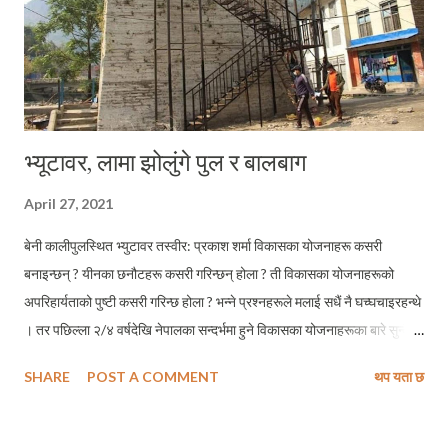
भ्यूटावर, लामा झोलुंगे पुल र बालबाग
April 27, 2021
बेनी कालीपुलस्थित भ्युटावर तस्वीर: प्रकाश शर्मा विकासका योजनाहरू कसरी
बनाइन्छन् ? यीनका छनौटहरू कसरी गरिन्छन् होला ? ती विकासका योजनाहरूको
अपरिहार्यताको पुष्टी कसरी गरिन्छ होला ? भन्ने प्रश्नहरूले मलाई सधैं नै घच्घचाइरहन्थे
। तर पछिल्ला २/४ वर्षदेखि नेपालका सन्दर्भमा हुने विकासका योजनाहरूका बारे सुन्दै,
देख्दै र भोग्दै आएपछि मलाई लाग्न थाल्यो - यो त नेताको सनकको विषयमात्र रहेछ ।
SHARE
POST A COMMENT
थप यता छ
जस्तो - कोही उड्डयन मन्त्रीले ठूलो फराकिलो चौर देख्यो - उसको दिमागमा
विमानस्थलबाहेक त्यो चौरमा बन्न लायक अर्को कुनै योजना हुँदैन् । कुनै सांसदले एउटा
खोला देख्यो - उसको मगजले त्यहाँ बढीमा देख्ने ठूलो सपनाभनेको मोटर गुड्ने पुल नभए