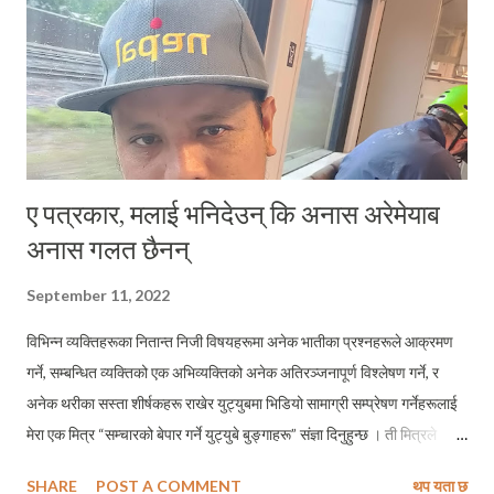
ए पत्रकार, मलाई भनिदेउन् कि अनास अरेमेयाब
अनास गलत छैनन्
September 11, 2022
विभिन्न व्यक्तिहरूका नितान्त निजी विषयहरूमा अनेक भातीका प्रश्नहरूले आक्रमण
गर्ने, सम्बन्धित व्यक्तिको एक अभिव्यक्तिको अनेक अतिरञ्जनापूर्ण विश्लेषण गर्ने, र
अनेक थरीका सस्ता शीर्षकहरू राखेर युट्युबमा भिडियो सामाग्री सम्प्रेषण गर्नेहरूलाई
मेरा एक मित्र “सम्चारको बेपार गर्ने युट्युबे बुङ्गाहरू” संज्ञा दिनुहुन्छ । ती मित्रले
बुङ्गा भन्नुको तात्पर्य के हुन सक्थ्यो ? म उति गम्भीरतापूर्वक लिँदैनथेँ । तर हालै आफ्नै
SHARE
POST A COMMENT
थप यता छ