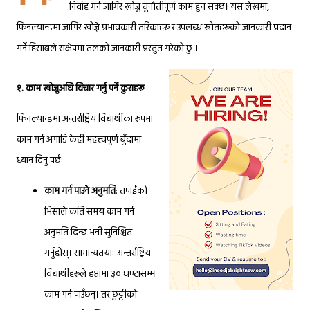
निर्वाह गर्न जागिर खोज्नु चुनौतीपूर्ण काम हुन सक्छ। यस लेखमा,
फिनल्यान्डमा जागिर खोज्ने प्रभावकारी तरिकाहरू र उपलब्ध स्रोतहरूको जानकारी प्रदान
गर्ने हिसाबले संक्षेपमा तलको जानकारी प्रस्तुत गरेको छु ।
१.
काम खोज्नुअघि विचार गर्नु पर्ने कुराहरू
फिनल्यान्डमा अन्तर्राष्ट्रिय विद्यार्थीका रूपमा
काम गर्न अगाडि केही महत्त्वपूर्ण बुँदामा
ध्यान दिनु पर्छः
काम गर्न पाउने अनुमति
: तपाईंको
भिसाले कति समय काम गर्न
अनुमति दिन्छ भनी सुनिश्चित
गर्नुहोस्। सामान्यतयाः अन्तर्राष्ट्रिय
३०
विद्यार्थीहरूले हप्तामा
घण्टासम्म
काम गर्न पाउँछन्। तर छुट्टीको