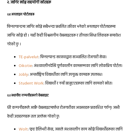
२
. जागिर खोज्न सहयोगी स्रोतहरू
२.१
अनलाइन पोर्टलहरू
फिनल्यान्डमा जागिर खोज्ने सबैभन्दा प्रचलित तरिका भनेको अनलाइन पोर्टलहरूमा
जागिर खोज्ने हो । यहाँ केही विश्वसनीय वेबसाइटहरू र तीनका सिधा लिंकहरू समावेश
गरेको छु ।
TE-palvelut
: फिनल्यान्ड सरकारद्वारा सञ्चालित रोजगारी सेवा।
Oikotie
: अंशकालीनदेखि पूर्णकालीन कामसम्मका लागि लोकप्रिय पोर्टल।
Jobly
: अन्तर्राष्ट्रिय विद्यार्थीका लागि उपयुक्त कामहरू उपलब्ध।
Student Work
: विद्यार्थी र नयाँ ग्राजुएटहरूका लागि कामको स्रोत।
२.२
स्थानीय कम्पनीहरूको वेबसाइट
धेरै कम्पनीहरूले आफ्नै वेबसाइटमार्फत रोजगारीका अवसरहरू प्रकाशित गर्छन्। जस्तै
केही उदाहरणहरू तल उल्लेख गरेको छु:
Wolt
: फूड डेलिभरी सेवा, जसले अंशकालीन काम खोज्ने विद्यार्थीहरूका लागि