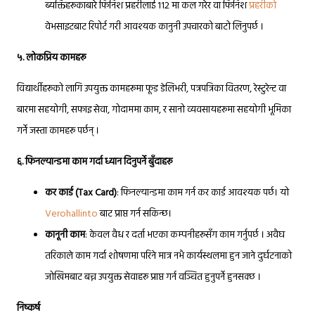
ब्यक्तिहरूकाबारे फिनिश प्रहरीलाई 112 मा कल गरेर वा फिनिश
प्रहरीको
वेभसाइटबाट रिपोर्ट गरी आवश्यक कानुनी उपचारको बाटो लिनुपर्छ ।
५
. लोकप्रिय कामहरू
विद्यार्थीहरूको लागि उपयुक्त कामहरूमा फूड डेलिभरी, पत्रपत्रिका वितरण, रेस्टुरेन्ट वा
बारमा सहयोगी, सफाइ सेवा, गोदाममा काम, र सानो व्यवसायहरूमा सहयोगी भूमिका
गर्ने जस्ता कामहरू पर्छन् ।
६
. फिनल्यान्डमा काम गर्दा ध्यान दिनुपर्ने बुँदाहरू
कर कार्ड (Tax Card)
: फिनल्यान्डमा काम गर्न कर कार्ड आवश्यक पर्छ। यो
Verohallinto
बाट प्राप्त गर्न सकिन्छ।
कानूनी काम
: केवल वैध र दर्ता भएका कम्पनीहरूसँग काम गर्नुपर्छ । अवैघ
तरिकाले काम गर्दा शोषणमा परिने मात्र नभै कार्यस्थलमा हुन जाने दुर्घटनाको
जोखिमबाट बच्न उपयुक्त सेवाहरू प्राप्त गर्न वञ्चित हुनुपर्ने हुनसक्छ ।
निष्कर्ष