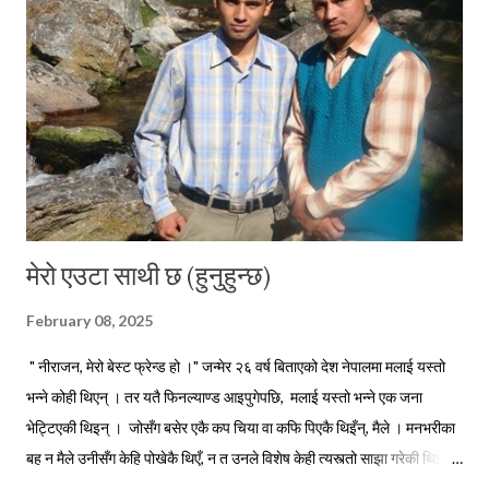
। मेरा कविताहरूमा देश छाड्नेहरूलाई स्वदेशमैं बस्नु भनेर आव्हान हुने गर्थे । अहिले म
तीनै कविताहरूका पात्र बनेर आफैले बाँच्नु परेको परिस्थितीलाई पचाउने प्रयत्न गर्दै...
मेरो एउटा साथी छ (हुनुहुन्छ)
February 08, 2025
" नीराजन, मेरो बेस्ट फ्रेन्ड हो ।" जन्मेर २६ वर्ष बिताएको देश नेपालमा मलाई यस्तो
भन्ने कोही थिएन् । तर यतै फिनल्याण्ड आइपुगेपछि, मलाई यस्तो भन्ने एक जना
भेट्टिएकी थिइन् । जोसँग बसेर एकै कप चिया वा कफि पिएकै थिइँन्, मैले । मनभरीका
बह न मैले उनीसँग केहि पोखेकै थिएँ, न त उनले विशेष केही त्यस्त्तो साझा गरेकी थिइन्
मसँग । तर मलाई चिन्ने र मसँग सम्पर्कमा रहेका धेरै साथीभाइसँग उनले सुनाउन बिर्सेकी