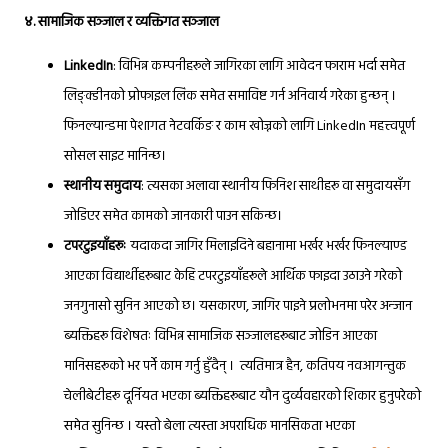
४
. सामाजिक सञ्जाल र व्यक्तिगत सञ्जाल
LinkedIn
: विभिन्न कम्पनीहरूले जागिरका लागि आवेदन फाराम भर्दा समेत
लिङ्क्डीनको प्रोफाइल लिंक समेत समाविष्ट गर्न अनिवार्य गरेका हुन्छन् ।
फिनल्यान्डमा पेशागत नेटवर्किङ र काम खोज्नको लागि LinkedIn महत्त्वपूर्ण
सोसल साइट मानिन्छ।
स्थानीय समुदाय
: त्यसका अलावा स्थानीय फिनिश साथीहरू वा समुदायसँग
जोडिएर समेत कामको जानकारी पाउन सकिन्छ।
टपरटुइयाँहरूः
यदाकदा जागिर मिलाइदिने बहानामा भर्खर भर्खर फिनल्याण्ड
आएका विद्यार्थीहरूबाट केहि टपरटुइयाँहरूले आर्थिक फाइदा उठाउने गरेको
जनगुनासो सुनिन आएको छ। यसकारण, जागिर पाइने प्रलोभनमा परेर अन्जान
ब्यक्तिहरू विशेषतः विभिन्न सामाजिक सञ्जालहरूबाट जोडिन आएका
मानिसहरूको भर पर्ने काम गर्नु हुँदैन् । त्यतिमात्र हैन, कतिपय नवआगन्तुक
चेलीबेटीहरू दूर्नियत भएका ब्यक्तिहरूबाट यौन दुर्व्यवहारको शिकार हुनुपरेको
समेत सुनिन्छ । यस्तो बेला त्यस्ता अपराधिक मानसिकता भएका