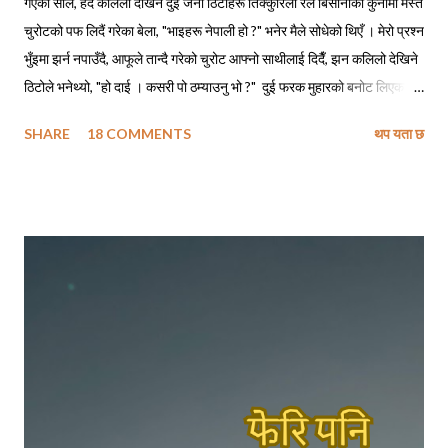
गएको साल, हेर्दै कलिला देखिने दुई जना ठिटाहरू तिक्कुरिला रेल बिसौनीको कुनामा मस्त
चुरोटको पफ लिदैं गरेका बेला, "भाइहरू नेपाली हो ?" भनेर मैले सोधेको थिएँ । मेरो प्रश्न
भुँइमा झर्न नपाउँदै, आफूले तान्दै गरेको चुरोट आफ्नो साथीलाई दिदैँ, झन कलिलो देखिने
ठिटोले भनेथ्यो, "हो दाई । कसरी पो ठम्याउनु भो ?" दुई फरक मुहारको बनोट लिएका
मानिसहरू सँगै बसेर एउटै चुरोट तान्दैछन् भने ती पक्कै नेपालीहरू हुनुपर्छ, त्यसमाथि
SHARE
18 COMMENTS
थप यता छ
तिमीहरू नेपाली मैं बातचित गर्दै थियौ नी त । मेरो जवाफ सुनेपछि त्यो ठिटोले कपाल
कन्याउँदै भनेथ्यो, "हाउ दाजु पनि, सारै मजाको पो हुनुहुदोँ रहिछ !" मैले बात मार्न खोज्दा,
निसंकोच बात मार्न खोज्ने ठिटो त पूर्वतिरको लिम्बु भाइ रहेछन् । अनि खासै बात मार्न
नचाहने चाँहि रहिछन् - काठतिरका बाहुन भाइ । त्यो दिन ती भाइहरू हेलसिन्कीबाट
सवा घण्टाको रेल यात्रामा पुगिने ठाउँबाट काम पाइने आशामा साथीलाई भेट्न आएका
रहेछन् । आफूलाई भेट्न निम्ता दिएको साथीसँग भेट नभएपछि कामको खोजीमा
हेलसिन्की झरेका उनीहरूलाई आफू बस्ने ठाउँतिर फर्कने क्रममा मैले भेट्न पुगेको थिएँ
। छोटो भ...