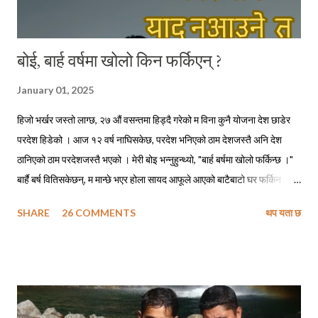
बोई, बार्ह वर्षमा खोलो किन फर्किएन् ?
January 01, 2025
हिजो भर्खर जस्तो लाग्छ, २७ औं वसन्तमा हिड्दै गरेको म विना कुनै योजना देश छाडेर
परदेश हिडेको । आज १२ वर्ष नाघिसकेछ, परदेश भनिएको ठाम देशजस्तै अनि देश
ठानिएको ठाम परदेशजस्तै भएको । मेरी बोइ भन्नुहुन्थ्यो, "बार्ह बर्षमा खोलो फर्किन्छ ।"
बार्है बर्ष वितिसकेछन्, म मान्छे भएर होला सायद आफूले आएको बाटैबाटो घर फर्किन
नसकेको ! बोइ नफर्किने गरी गएको पनि ५ वर्ष त नाघिसकेछ, सायद अझै हुनुहुन्थ्यो भने
SHARE
26 COMMENTS
थप यता छ
फोन गरेर म सोध्दो हुँ, - बोइ बार्ह वर्षमा खोलो कसरी फर्किन्छ ? सिकाइमाग्दो हुँ फर्किने
सुत्र, शिरोपर गर्दो हुँ ती सुत्रहरू र लाग्दो हुँ ढोडेनीको पक्की पुल तरेर किनारै किनार
तेर्सिएर घैयारासम्म अनि अलिकति माथि उक्लिएर हाम्रा जिजुको पालादेखिको हाम्रो
स्थायी ठेगाना उही ढुंगेपाली टोलमा । छिर्दो हुँ आफ्नै मेहनतले बनाएको साढे दुई तले
पक्की घरको दैलोभित्र । दिनहरू यस्ता पनि थिए, जहिले म कविताहरू लेख्ने गर्थेँ