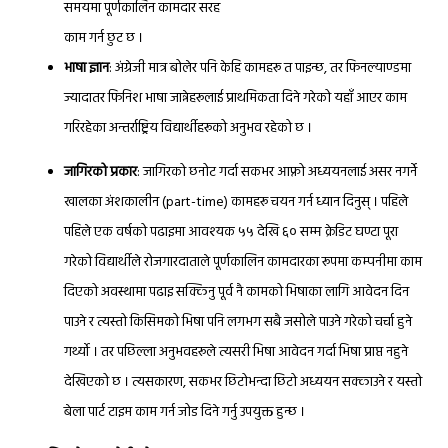
समयमा पूर्णकालिन कामदार सरह
काम गर्न छुट छ ।
भाषा ज्ञान
: अंग्रेजी मात्र बोलेर पनि केहि कामहरू त पाइन्छ, तर फिनल्याण्डमा
ज्यादातर फिनिश भाषा जान्नेहरूलाई प्राथमिकता दिने गरेको यहाँ आएर काम
गरिरहेका अन्तर्राष्ट्रिय विद्यार्थीहरूको अनुभव रहेको छ ।
जागिरको प्रकार
: जागिरको छनोट गर्दा सकभर आफ्नो अध्ययनलाई असर नगर्ने
खालका अंशकालीन (part-time) कामहरू चयन गर्न ध्यान दिनुस् । पहिले
५५
६०
पहिले एक वर्षको पढाइमा आवश्यक
देखि
सम्म क्रेडिट घण्टा पूरा
गरेको विद्यार्थीले रोजगारदाताले पूर्णकालिन कामदारका रूपमा कम्पनीमा काम
दिएको अवस्थामा पढाइ सक्किनु पूर्व नै कामको भिषाका लागि आवेदन दिन
पाउने र त्यस्तो किसिमको भिषा पनि लगभग सबै जसोले पाउने गरेको चर्चा हुने
गर्थ्यो । तर पछिल्ला अनुभवहरूले त्यसरी भिषा आवेदन गर्दा भिषा प्राप्त नहुने
देखिएको छ । त्यसकारण, सकभर छिटोभन्दा छिटो अध्ययन सक्काउने र यस्तो
बेला पार्ट टाइम काम गर्न जोड दिने गर्नु उपयुक्त हुन्छ ।