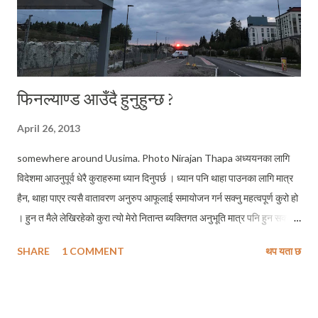
फिनल्याण्ड आउँदै हुनुहुन्छ ?
April 26, 2013
somewhere around Uusima. Photo Nirajan Thapa अध्ययनका लागि
विदेशमा आउनुपूर्व धेरै कुराहरुमा ध्यान दिनुपर्छ । ध्यान पनि थाहा पाउनका लागि मात्र
हैन, थाहा पाएर त्यसै वातावरण अनुरुप आफूलाई समायोजन गर्न सक्नु महत्वपूर्ण कुरो हो
। हुन त मैले लेखिरहेको कुरा त्यो मेरो नितान्त ब्यक्तिगत अनुभूति मात्र पनि हुन सक्ला
तथापी यहाँ मैले प्रस्तुत गर्ने सन्दर्भहरु फिनल्याण्डलाई आफ्नो उच्च अध्ययनको गन्तब्य
SHARE
1 COMMENT
थप यता छ
बनाउनु भएकाहरुलाई चाँहि फलदायी नै हुनेछ भन्ने मेरो अपेक्षा हो । फिनल्याण्ड होस या
अन्य कुनै पनि वैदेशिक गन्तब्यमा ठूलो सपना विशेषगरी अर्थ आर्जनका दृष्टिले बोकेर
आउनु कुनै पनि ब्यक्तिका लागि हितकर हुँदैन । अतएवः फिनल्याण्ड आउनुपूर्व
विद्यार्थीका हैसियतमा यहाँ आउने कसैले पनि यस्तो सपना नसाँचेकै राम्रो हो भन्ने मेरो