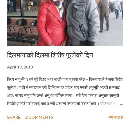
दिलमायाको दिलमा शिरीष फूलेको दिन
April 19, 2013
प्रिय सानुसँग ६ वर्ष पूरै बितेर आज सातौं वर्षमा प्रवेश गरेछ – दिलमायाको दिलमा शिरीष
फूलेको ! पत्तो नै नपाइकन एकै झिमिकमा छ वर्षहरु पार भएको अनुभूति भएको छ मलाई
आज, सायद सानु पनि उस्तै अनुभव गर्दैछिन होला । त्यो दिन परम्परा अनुसार सानुको
सिउँदो रंगाउँदै गर्दा मलाई याद छ त्यो अत्यन्तै किफायती बिबाह थियो । योजनाले त खास
त्यो किफायति बिबाह थिएन, तर परिस्थिती त्यस्तै बनेको थियो । ऋणधन गरेर
SHARE
2 COMMENTS
थप यता छ
तडकभडकको विवाह गर्ने प्रचलनको खिलाफ भएका कारणले पनि मेरो आफ्नो स्वंयको
आर्जनले सम्पन्न गरेको बिहे थियो त्यो । सानुका लागि १६ हजार दाम मंगलसुत्र किन्नमा