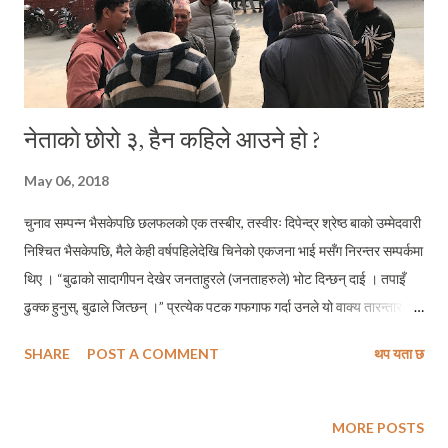
नेताकाे छाेरो ३, हैन कहिले आउने हो ?
May 06, 2018
चुनाव सम्पन्न भैसकेपछि छलफलको एक तस्बीर, तस्वीरः दिपेन्द्र श्रेष्ठ बाको उम्मेदवारी
निश्चित भैसकेपछि, मैले केही वर्षपहिलेदेखि चिनेको एकजना भाई मसँग निरन्तर सम्पर्कमा
थिए । “बुढाको सादागीपन देखेर जनताहुरले (जनताहरुले) भोट दिन्छन् दाई । तपाइँ
ढुक्क हुनुस्, बुढाले जित्छन् ।” प्रत्येक पटक गफगाफ गर्दा उनले यो वाक्य तारन्तार
दोहोर्याइ रहन्थे । जुझारु स्वभावका उनी बा संलग्न दलमा थिएनन । अहिले पनि मलाई
SHARE
POST A COMMENT
थप यता छ
अचम्म लाग्दछ कि मैले कहिल्यै पनि कुराकानीको आरम्भ नगरेता पनि फेसबुकमा मेरो
उपस्थिती हुँदा साथ उनले संवादको थालनी गरिहाल्थे, “दाई, नमस्कार । सन्चै हुनुुहुन्छ
?” यो सामान्य औपचारिकता पूरा गरेपछि उनले एक संशयका साथ संवादलाई अगाडि
MORE POSTS
बढाउथे, “हैन तपाइँ नआउने हो र? ढिला भैसकेन र ?” मेरो उही जवाफ हुन्थ्यो, “म