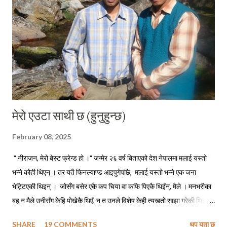
तीनै कविताहरूका पात्र बनेर आफैले बाँच्नु परेको परिस्थितीलाई पचाउने प्रयत्न गर्दै...
मेरो एउटा साथी छ (हुनुहुन्छ)
February 08, 2025
" नीराजन, मेरो बेस्ट फ्रेन्ड हो ।" जन्मेर २६ वर्ष बिताएको देश नेपालमा मलाई यस्तो
भन्ने कोही थिएन् । तर यतै फिनल्याण्ड आइपुगेपछि, मलाई यस्तो भन्ने एक जना
भेट्टिएकी थिइन् । जोसँग बसेर एकै कप चिया वा कफि पिएकै थिइँन्, मैले । मनभरीका
बह न मैले उनीसँग केहि पोखेकै थिएँ, न त उनले विशेष केही त्यस्त्तो साझा गरेकी थिइन्
मसँग । तर मलाई चिन्ने र मसँग सम्पर्कमा रहेका धेरै साथीभाइसँग उनले सुनाउन बिर्सेकी
SHARE
19 COMMENTS
थप यता छ