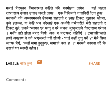
मलाई त्रिभुवन विमानस्थल कहिले पनि मनमाेहक लागेन । यहाँ पाइला
राख्दासाथ उजाड उजाड जस्ताे लाग्छ । एक किसिमकाे नजानिदाें ऐंठन हुन्छ ।
यसपाली पनि अध्यागमनकाे डेस्कमा राहदानी र हवाइ टिकट बुझाउन खोज्दा,
कुनै हलचल, या केहि भाव नदेखाई एक अधवैंशे कर्मचारीले मेराे राहदानी र
टिकट बुझे, उनले “स्वागत छ” भन्नु त परै जावस, मुस्कुराउने चेस्टासम्म गरेनन
। मसँग हाते झाेला मात्र थियो, अतः म फटाफट बाहिरिएँ । ट्याक्सीवालाले
झण्डै अपहरण नै गर्न आएजस्तो गरी सोध्यो - “दाई कहाँ पुग्नु पर्ने ?” मैले सिधा
जवाफ दिएँ, “त्यहाँ मामा हुनुहुन्छ, मामाकाे कार छ ।” मनमनै कामना गरेँ कि
उसकाे घर म्याग्दी नहोस् !
LABELS:
नीजि कुनो
SHARE
Comments