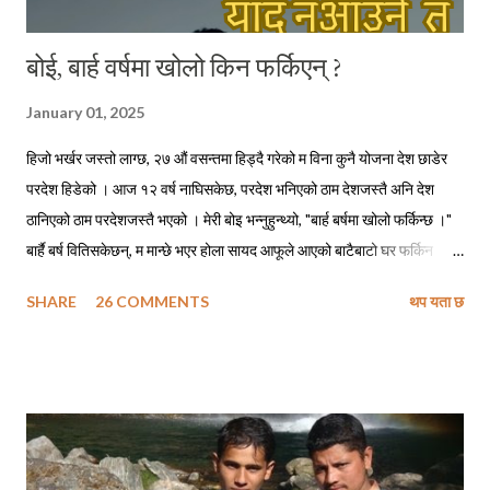
बोई, बार्ह वर्षमा खोलो किन फर्किएन् ?
January 01, 2025
हिजो भर्खर जस्तो लाग्छ, २७ औं वसन्तमा हिड्दै गरेको म विना कुनै योजना देश छाडेर
परदेश हिडेको । आज १२ वर्ष नाघिसकेछ, परदेश भनिएको ठाम देशजस्तै अनि देश
ठानिएको ठाम परदेशजस्तै भएको । मेरी बोइ भन्नुहुन्थ्यो, "बार्ह बर्षमा खोलो फर्किन्छ ।"
बार्है बर्ष वितिसकेछन्, म मान्छे भएर होला सायद आफूले आएको बाटैबाटो घर फर्किन
नसकेको ! बोइ नफर्किने गरी गएको पनि ५ वर्ष त नाघिसकेछ, सायद अझै हुनुहुन्थ्यो भने
SHARE
26 COMMENTS
थप यता छ
फोन गरेर म सोध्दो हुँ, - बोइ बार्ह वर्षमा खोलो कसरी फर्किन्छ ? सिकाइमाग्दो हुँ फर्किने
सुत्र, शिरोपर गर्दो हुँ ती सुत्रहरू र लाग्दो हुँ ढोडेनीको पक्की पुल तरेर किनारै किनार
तेर्सिएर घैयारासम्म अनि अलिकति माथि उक्लिएर हाम्रा जिजुको पालादेखिको हाम्रो
स्थायी ठेगाना उही ढुंगेपाली टोलमा । छिर्दो हुँ आफ्नै मेहनतले बनाएको साढे दुई तले
पक्की घरको दैलोभित्र । दिनहरू यस्ता पनि थिए, जहिले म कविताहरू लेख्ने गर्थेँ
। मेरा कविताहरूमा देश छाड्नेहरूलाई स्वदेशमैं बस्नु भनेर आव्हान हुने गर्थे । अहिले म