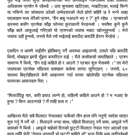
युवा भाई जस्तै थुप्रै अरुहरुसँगको मेरो अनलाइन गफगाफमा उक्त वाक्यांश
अधिकतम प्रयोग भै रहेथ्यो । उता चुनावमा खटिएका, नखटिएका, मलाई चिन्ने
या नचिन्ने तर सांसदमा उठेको उम्मेदवारको जेठो छोरो बाहिरै छ रे भन्ने थाहा
पाएकाहरु मध्य धेरैको प्रश्न, “हैन बाबु नआउने भए र ?” हुने रहेछ । प्रचारको
क्रममा बासँग प्रत्येक साँझ फोनमा कुराकानी भैरहन्थ्यो । यस्तैमा कुनै कुनै
साँझ बाले आफूलाई गरिएको यो प्रश्नको जवाफ मबाट खोज्नुहुन्थ्यो । मेरो
जवाफ उही हुन्थ्यो, जस्तो मैले त्यो भाईलाई बताउँदा बताउँदै हैरान भैरहेथे ।
एकदिन त आफ्नै भाइँसँग झोक्किनु पर्ने अवस्था आइलाग्यो, उसले पछि बताउँदै
थियो, मोबाइल झण्डै भुँइमा बजारिएन दाई । मैले कसोकसो समातिहाले । प्रश्न
सामान्य नै थियो, “हैन दाई कहिले हो र आउने ? प्रचार शुरु भैसक्यो ।” तर मेरो
जवाफका प्रत्येक पछिल्ला वाक्यहरु कर्कश लाग्दा सुनिएछन् । जस्तो, ६०
सालमा बिद्रोहीहरुले बेनी आक्रमण गर्दा फायर खोलेपछि प्रत्येक पछिल्ला
फायरका आवाजहरु थिए ।
“मिलाउँदैछु यार, कति झ्याउ लाग्ने हो, जहिल्यै कहिले आउने हो ? म नआए के
हुन्छ ? किन आउनपर्छ ? तँ त्यहि छस त ।”
आखिरमा मैले सबै मिलाएर नेपालबाट फर्केको तीन हप्ता पनि नपुग्दै स्वदेश यात्रा
शुरु गर्नु नै पर्ने भो । मिलाउने भन्दा साथ, पहिलो मिलाउनु पर्ने काम, आफूले गर्ने
कामको नै थियो । आफूले चाहेको दिनको छुट्टी मिलाएर नेपाल गएर आएको एक
हप्ता नहुँदै फेरि “नेपाल जानुपर्ने भो छुट्टी चाहिने भो” भन्नु निकै धक लागिरहेथ्यो