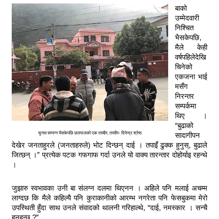
बाको
उम्मेदवारी
निश्चित
भैसकेपछि,
मैले केही
वर्षपहिलेदेखि
चिनेको
एकजना भाई
मसँग
निरन्तर
सम्पर्कमा
थिए ।
“बुढाको
चुनाव सम्पन्न भैसकेपछि छलफलको एक तस्बीर, तस्वीरः दिपेन्द्र श्रेष्ठ
सादागीपन
देखेर जनताहुरले (जनताहरुले) भोट दिन्छन् दाई । तपाइँ ढुक्क हुनुस्, बुढाले
जित्छन् ।” प्रत्येक पटक गफगाफ गर्दा उनले यो वाक्य तारन्तार दोहोर्याइ रहन्थे
।
जुझारु स्वभावका उनी बा संलग्न दलमा थिएनन । अहिले पनि मलाई अचम्म
लाग्दछ कि मैले कहिल्यै पनि कुराकानीको आरम्भ नगरेता पनि फेसबुकमा मेरो
उपस्थिती हुँदा साथ उनले संवादको थालनी गरिहाल्थे, “दाई, नमस्कार । सन्चै
हुनुुहुन्छ ?”