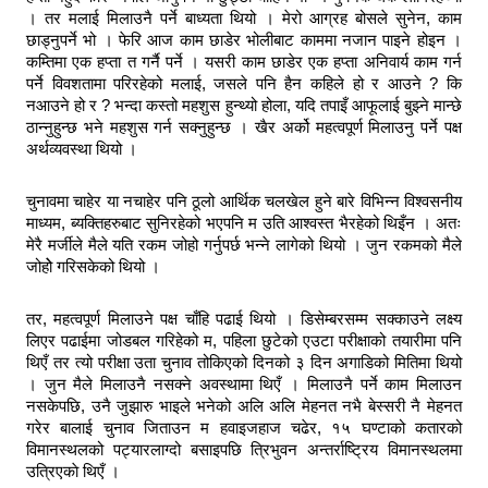
। तर मलाई मिलाउनै पर्ने बाध्यता थियो । मेरो आग्रह बोसले सुनेन, काम
छाड्नुपर्ने भो । फेरि आज काम छाडेर भोलीबाट काममा नजान पाइने होइन ।
कम्तिमा एक हप्ता त गर्नै पर्ने । यसरी काम छाडेर एक हप्ता अनिवार्य काम गर्न
पर्ने विवशतामा परिरहेको मलाई, जसले पनि हैन कहिले हो र आउने ? कि
नआउने हो र ? भन्दा कस्तो महशुस हुन्थ्यो होला, यदि तपाइँ आफूलाई बुझ्ने मान्छे
ठान्नुहुन्छ भने महशुस गर्न सक्नुहुन्छ । खैर अर्को महत्वपूर्ण मिलाउनु पर्ने पक्ष
अर्थव्यवस्था थियो ।
चुनावमा चाहेर या नचाहेर पनि ठूलो आर्थिक चलखेल हुने बारे विभिन्न विश्वसनीय
माध्यम, ब्यक्तिहरुबाट सुनिरहेको भएपनि म उति आश्वस्त भैरहेको थिइँन । अतः
मेरै मर्जीले मैले यति रकम जोहो गर्नुपर्छ भन्ने लागेको थियो । जुन रकमको मैले
जोहोे गरिसकेको थियो ।
तर, महत्वपूर्ण मिलाउने पक्ष चाँहि पढाई थियो । डिसेम्बरसम्म सक्काउने लक्ष्य
लिएर पढाईमा जोडबल गरिहेको म, पहिला छुटेको एउटा परीक्षाको तयारीमा पनि
थिएँ तर त्यो परीक्षा उता चुनाव तोकिएको दिनको ३ दिन अगाडिको मितिमा थियो
। जुन मैले मिलाउनै नसक्ने अवस्थामा थिएँ । मिलाउनै पर्ने काम मिलाउन
नसकेपछि, उनै जुझारु भाइले भनेको अलि अलि मेहनत नभै बेस्सरी नै मेहनत
गरेर बालाई चुनाव जिताउन म हवाइजहाज चढेर, १५ घण्टाको कतारको
विमानस्थलको पट्यारलाग्दो बसाइपछि त्रिभुवन अन्तर्राष्ट्रिय विमानस्थलमा
उत्रिएकाे थिएँ ।