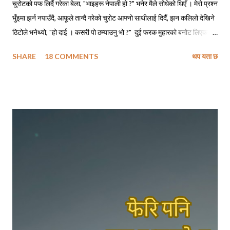
चुरोटको पफ लिदैं गरेका बेला, "भाइहरू नेपाली हो ?" भनेर मैले सोधेको थिएँ । मेरो प्रश्न
भुँइमा झर्न नपाउँदै, आफूले तान्दै गरेको चुरोट आफ्नो साथीलाई दिदैँ, झन कलिलो देखिने
ठिटोले भनेथ्यो, "हो दाई । कसरी पो ठम्याउनु भो ?" दुई फरक मुहारको बनोट लिएका
मानिसहरू सँगै बसेर एउटै चुरोट तान्दैछन् भने ती पक्कै नेपालीहरू हुनुपर्छ, त्यसमाथि
SHARE
18 COMMENTS
थप यता छ
तिमीहरू नेपाली मैं बातचित गर्दै थियौ नी त । मेरो जवाफ सुनेपछि त्यो ठिटोले कपाल
कन्याउँदै भनेथ्यो, "हाउ दाजु पनि, सारै मजाको पो हुनुहुदोँ रहिछ !" मैले बात मार्न खोज्दा,
निसंकोच बात मार्न खोज्ने ठिटो त पूर्वतिरको लिम्बु भाइ रहेछन् । अनि खासै बात मार्न
नचाहने चाँहि रहिछन् - काठतिरका बाहुन भाइ । त्यो दिन ती भाइहरू हेलसिन्कीबाट
सवा घण्टाको रेल यात्रामा पुगिने ठाउँबाट काम पाइने आशामा साथीलाई भेट्न आएका
रहेछन् । आफूलाई भेट्न निम्ता दिएको साथीसँग भेट नभएपछि कामको खोजीमा
हेलसिन्की झरेका उनीहरूलाई आफू बस्ने ठाउँतिर फर्कने क्रममा मैले भेट्न पुगेको थिएँ
। छोटो भ...