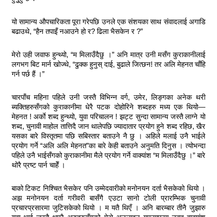
यो सामान्य औपचारिकता पूरा गरेपछि उनले एक संशयका साथ संवादलाई अगाडि
बढाउथे, “हैन तपाइँ नआउने हो र? ढिला भैसकेन र ?”
मेरो उही जवाफ हुन्थ्यो, “म मिलाउँदैछु ।” अनि मात्र उनी मसँग कुराकानीलाई
लगभग बिट मार्न खोज्थे, “ढुक्क हुनुस् दाई, बुढाले जित्छन! तर अलि मेहनत चाँहि
गर्न पर्छ हैं ।”
चारपाँच महिना पहिले उनी जस्तै विभिन्न वर्ग, उमेर, लिङ्गका अनेक थरी
ब्यक्तिहरुसँगको कुराकानीमा धेरै पटक दोहोरिने शब्दहरु मध्य एक थियो—
मेहनत ! अर्काे शब्द हुन्थ्यो, युवा परिचालन ! झट्ट सुन्दा सामान्य जस्तै लाग्ने यो
शब्द, चुनावी माहोल तात्तिदै जान थालेपछि ज्यादातार प्रयोग हुने शब्द रहिछ, खैर
यसका बारे विस्तृतमा पछि सबिस्तार बताउने नै छु । अहिले मलाई उनै भाईले
प्रयोग गर्ने “अलि अलि मेहनत”का बारे केही बताउने अनुमति दिनुस । त्योभन्दा
पहिले उनै भाईसँगको कुराकानीमा मैले प्रयोग गर्ने वाक्यांश “म मिलाउँदैछु ।” बारे
थोरै प्रष्ट पार्न चाहेँ ।
बाको टिकट निश्चित भैसकेर पनि उम्मेदवारीको मनोनयन दर्ता भैसकेको थियो ।
अझ मनोनयन दर्ता गरीवरी बासँगै एउटा सानो टोली प्रारम्भिक चुनावी
प्रचारप्रसारमा जुटिसकेको थियो । म यतै थिएँ । अनि बारम्बार तीनै जुझारु