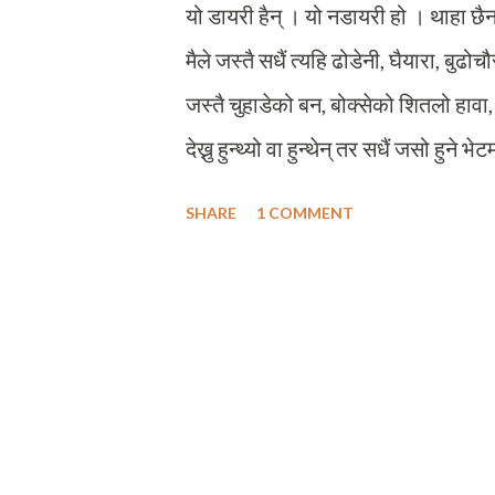
यो डायरी हैन् । यो नडायरी हो । थाहा छैन
मैले जस्तै सधैं त्यहि ढोडेनी, घैयारा, बुढो
जस्तै चुहाडेको बन, बोक्सेको शितलो हावा,
देख्नु हुन्थ्यो वा हुन्थेन् तर सधैं जसो हुने
पाँच बर्ष पहिलेसम्म हेलसिन्की शहरको व्
SHARE
1 COMMENT
नेपाली पसल चलाउनु हुन्थ्यो । दक्षिण यु
मरमसलासम्म, लाटभियाबाट आउने बोकाक
बोरासम्म वहाँको पसलमा पाइन्थे । ब्यापार र
नचलेको भए फिनल्याण्डजस्तो महंगो सञ्
चल्न सक्थ्यो ? तर अचानक वहाँहरूले राम्र
भूगोल (Economic Geography) मा विद्याव