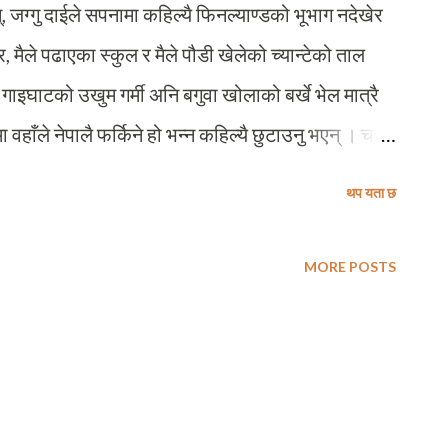
्, जग्गु दाईले सपनामा कहिल्यै फिनल्याण्डको भूभाग नदेखेर
चौर, मैले पढाएका स्कुल र मैले पौडी खेलेको च्यान्टेको ताल
 गाइघाटको उखुम गर्मी अनि बगुवा खोलाको बर्खे भेल मात्रै
 भेटमा वहाँले नेपालै फर्किने हो भन्न कहिल्यै छुटाउनु भएन् । चार
यस्त चोकतिर अरू केहि साथीहरूसँग मिलेर दाईले एउटा
थप यता छ
रोपका देशबाट आउने ताजा तरकारी देखि नेपाली
ो मासुदेखि भियतनाम, पाकिस्तानबाट आउने चामलका
MORE POSTS
ाम्रै चलेको थियो, सबै साझेदारले यसै भन्थे । राम्रै
चालन खर्च भएको देशमा कुनै पनि पसल एक दशकसम्म कसरी
ै चलिरहेको पसल बेच्नुभो । र, हाम्रो जग्गु दाईले आर्थिक
ारिधी गर्ने सोच्नु भो । दाईकै शब्दमा बुढेसकालक...