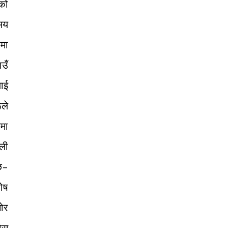
ेको
समय
पमा
ाउँ
लाई
ूले
मा
ाली
 छ–
ोष
चोर
ोस्