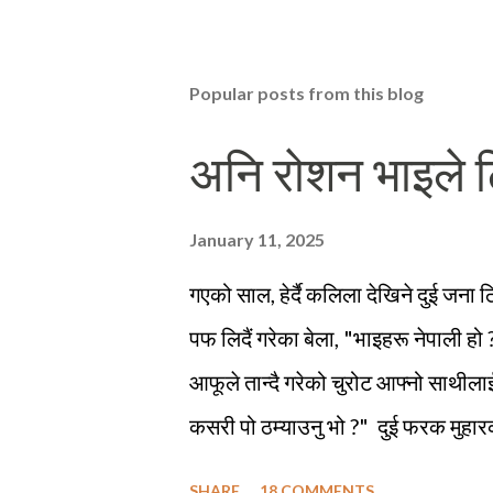
Popular posts from this blog
अनि रोशन भाइले टि
January 11, 2025
गएको साल, हेर्दै कलिला देखिने दुई जना 
पफ लिदैं गरेका बेला, "भाइहरू नेपाली हो ?"
आफूले तान्दै गरेको चुरोट आफ्नो साथीलाई
कसरी पो ठम्याउनु भो ?" दुई फरक मुहारक
भने ती पक्कै नेपालीहरू हुनुपर्छ, त्यसमाथ
SHARE
18 COMMENTS