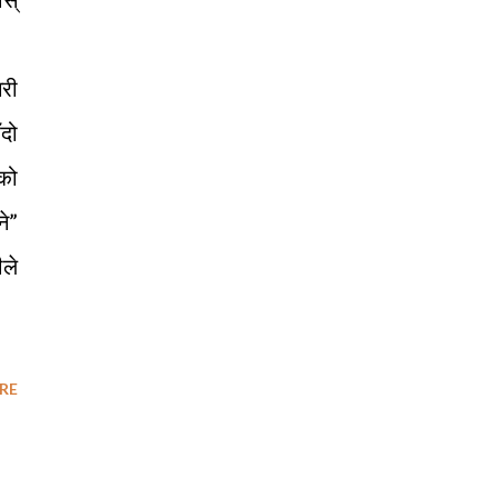
गरी
ँदो
ेको
ने”
ले
RE