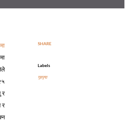
SHARE
रमा
यमा
Labels
ैले
गृहपृष्ठ
 २५
ु र
न र
क्न