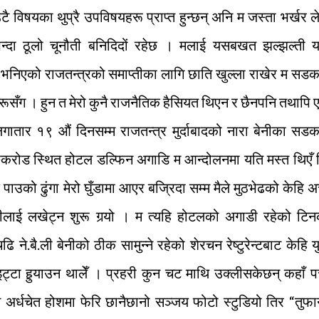
टै विषयका थुप्रै उपविषयहरू प्राप्त हुन्छन् अनि म जस्ता भर्खर ले
भन्दा ठूलो चूनौती बनिदिदों रहेछ । मलाई यसबखत झल्झल्ती य
भनिएको राजतन्त्रको समाप्तीका लागि छाति खुल्ला राखेर म सड
रूसँग । हुन त मेरो कुनै राजनैतिक हैसियत थिएन र छैनपनि तथापि
 लगातार १९ औं दिनसम्म राजतन्त्र मुर्दाबादको नारा बेनीका सड
ङ्करोड स्थित होटल डल्फिन अगाडि म आन्दोलनमा यति मस्त थिएँ
ाउको ढुंगा मेरो घुँडामा आएर बज्रिदा सम्म मैले मुठभेढको केहि अत
लाई लखेट्न शुरू गर्‍यो । म त्यहि होटलको अगाडी रहेको टिन
 ने.बै.ली बेनीको ठीक सामुन्ने रहेको शेरचन रेष्टुरेन्टबाट केहि य
्टा हुर्‍याउन थालेँ । प्रहरी कुन चट माथि उक्लीसकेछन् कहाँ पत
म अर्धचेत होशमा फेरि छानैछानो सञ्जय फोटो स्टुडियो तिर “तुफ