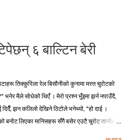
पेछन् ६ बाल्टिन बेरी
ठिटाहरू तिक्कुरिला रेल बिसौनीको कुनामा मस्त चुरोटको
 भनेर मैले सोधेको थिएँ । मेरो प्रश्न भुँइमा झर्न नपाउँदै,
 दिदैँ, झन कलिलो देखिने ठिटोले भनेथ्यो, "हो दाई ।
ो बनोट लिएका मानिसहरू सँगै बसेर एउटै चुरोट तान्दैछन्
ि तिमीहरू नेपाली मैं बातचित गर्दै थियौ नी त । मेरो जवाफ
थप यता छ