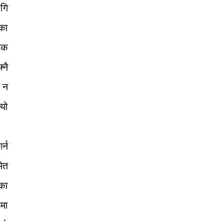
ागि
का
िक
्नै
, न
्यो
र्न
मेत
लका
ामा