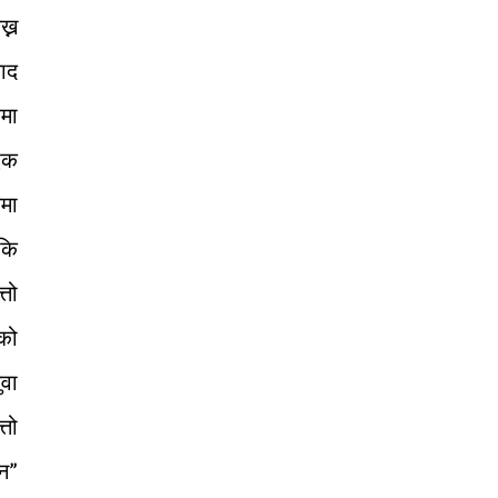
ख्न
ाद
कमा
 एक
कमा
 कि
्तो
को
ुवा
्तो
ान”