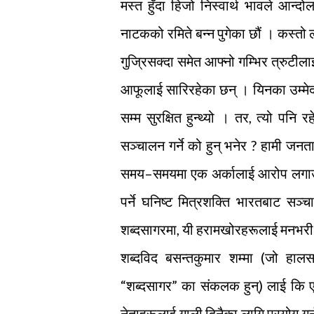
मस्त हुँदा हिजो निस्वार्थ भावले आन्
नाटकको रमिते बन्न पुगेका छौं । कस्तो ला
गुज्रिसक्दा समेत आफ्नो गम्भिर त्रुटील
आफूलाई सारिरहेका छन् । यिनका उम्मेदवार
सम्म सुरक्षित हुन्थ्यो । तर, त्यो पन
सञ्चालन गर्ने को हुन् भनेर ? हामी जनता
समय–समयमा एक अर्कालाई आरोप लगाउँद
पर्ने घनिष्ट मित्रशक्ति भारतबाट सञ्
शब्दसागरमा, यी हरामखोरहरूलाई मनभरी
शब्दविद बसन्तकुमार शम्मा (जो हालस
“शब्दसागर” का संकलक हुन्) लाई कि एउटा य
नेताहरूलाई गाली दिनैका लागि प्रयोग ग