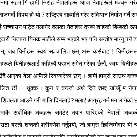
दोलनमा सहभागि हामी निरीह नेपालीहरू आज नेताहरूले मञ्चन गर
जमर्दो विषय हो यो ? राष्ट्रिय सहमति गरेर संविधान निर्माण गर्ने 
ाई सच्चाउन पट्टि नलागेर दलका नेताहरू द्रब्य शाहको बिम्बको रू
ी नितान्त यिनकै मर्जीले सम्म भएको भए पनि सन्तोष मान्नु पर्ने ठ
ि रहेन्, जब यिनीहरू स्वयं सञ्चालित छन् अरू कसैबाट ! यिनीहरू
हरूले यिनीहरूलाई कहिल्यै प्रश्न समेत गरेका छैनौं, स्वयं यिनीहर
ै आएका बेला आफैले स्विकारेका छन् । हामी हाम्रो साउथ ब्लक
चालित छौं । थुक्क ! कुन र कस्तो अर्थ दिने शब्द खोजूँ म नेप
 शितलता आउने गरी गालि दिनलाई ? मलाई आग्रह गर्न मन लागेको
म्मकै सर्बाधिक शब्दहरू समेटेर तयार पारिएको नेपाली शब्दक
स्तो शब्दको श्रीगणेश गर्नुपर्‍यो, जो हाम्रा गैर्‍हजिम्मेवार यी 
र्न सकियोस् र जसको प्रयोगपछि प्रयोगकर्ताको मन शान्त रहन सक