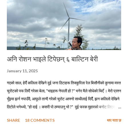
अनि रोशन भाइले टिपेछन् ६ बाल्टिन बेरी
January 11, 2025
गएको साल, हेर्दै कलिला देखिने दुई जना ठिटाहरू तिक्कुरिला रेल बिसौनीको कुनामा मस्त
चुरोटको पफ लिदैं गरेका बेला, "भाइहरू नेपाली हो ?" भनेर मैले सोधेको थिएँ । मेरो प्रश्न
भुँइमा झर्न नपाउँदै, आफूले तान्दै गरेको चुरोट आफ्नो साथीलाई दिदैँ, झन कलिलो देखिने
ठिटोले भनेथ्यो, "हो दाई । कसरी पो ठम्याउनु भो ?" दुई फरक मुहारको बनोट लिएका
मानिसहरू सँगै बसेर एउटै चुरोट तान्दैछन् भने ती पक्कै नेपालीहरू हुनुपर्छ, त्यसमाथि
SHARE
18 COMMENTS
थप यता छ
तिमीहरू नेपाली मैं बातचित गर्दै थियौ नी त । मेरो जवाफ सुनेपछि त्यो ठिटोले कपाल