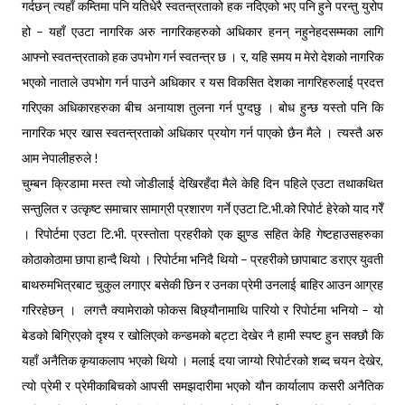
गर्दछन् त्यहाँ कम्तिमा पनि यतिधेरै स्वतन्त्रताको हक नदिएको भए पनि हुने परन्तु युरोप
हो – यहाँ एउटा नागरिक अरु नागरिकहरुको अधिकार हनन् नहुनेहदसम्मका लागि
आफ्नो स्वतन्त्रताको हक उपभोग गर्न स्वतन्त्र छ । र, यहि समय म मेरो देशको नागरिक
भएको नाताले उपभोग गर्न पाउने अधिकार र यस विकसित देशका नागरिहरुलाई प्रदत्त
गरिएका अधिकारहरुका बीच अनायाश तुलना गर्न पुग्दछु । बोध हुन्छ यस्तो पनि कि
नागरिक भएर खास स्वतन्त्रताको अधिकार प्रयोग गर्न पाएको छैन मैले । त्यस्तै अरु
आम नेपालीहरुले !
चुम्बन क्रिडामा मस्त त्यो जोडीलाई देखिरहँदा मैले केहि दिन पहिले एउटा तथाकथित
सन्तुलित र उत्कृष्ट समाचार सामाग्री प्रशारण गर्ने एउटा टि.भी.को रिपोर्ट हेरेको याद गरेँ
। रिपोर्टमा एउटा टि.भी. प्रस्तोता प्रहरीको एक झुण्ड सहित केहि गेष्टहाउसहरुका
कोठाकोठामा छापा हान्दै थियो । रिपोर्टमा भनिदै थियो – प्रहरीको छापाबाट डराएर युवती
बाथरुमभित्रबाट चुकुल लगाएर बसेकी छिन र उनका प्रेमी उनलाई बाहिर आउन आग्रह
गरिरहेछन् । लगत्तै क्यामेराको फोकस बिछ्यौनामाथि पारियो र रिपोर्टमा भनियो – यो
बेडको बिग्रिएको दृश्य र खोलिएको कन्डमको बट्टा देखेर नै हामी स्पष्ट हुन सक्छौ कि
यहाँ अनैतिक कृयाकलाप भएको थियो । मलाई दया जाग्यो रिपोर्टरको शब्द चयन देखेर,
त्यो प्रेमी र प्रेमीकाबिचको आपसी समझदारीमा भएको यौन कार्यालाप कसरी अनैतिक