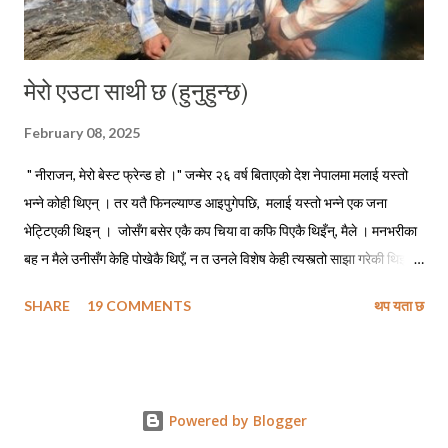
मेरो एउटा साथी छ (हुनुहुन्छ)
February 08, 2025
" नीराजन, मेरो बेस्ट फ्रेन्ड हो ।" जन्मेर २६ वर्ष बिताएको देश नेपालमा मलाई यस्तो
भन्ने कोही थिएन् । तर यतै फिनल्याण्ड आइपुगेपछि, मलाई यस्तो भन्ने एक जना
भेट्टिएकी थिइन् । जोसँग बसेर एकै कप चिया वा कफि पिएकै थिइँन्, मैले । मनभरीका
बह न मैले उनीसँग केहि पोखेकै थिएँ, न त उनले विशेष केही त्यस्त्तो साझा गरेकी थिइन्
मसँग । तर मलाई चिन्ने र मसँग सम्पर्कमा रहेका धेरै साथीभाइसँग उनले सुनाउन बिर्सेकी
SHARE
19 COMMENTS
थप यता छ
रहिन्छिन् कि निराजन उनको बेस्ट फ्रेन्ड हो । यो पढ्दै गर्दा यहाँलाई लाग्ला, कि
आफूलाई बेस्ट फ्रेन्ड बताउने साथीका सम्बन्धमा लेख्ता पनि यसले किन भूतकालको
प्रयोग गर्यो ? प्रश्न स्वभाविकै हो तर मेरो जवाफ अलिकति अस्वभाविक लाग्न सक्ला
यहाँलाई । कि मलाई बेस्ट फ्रेन्ड भन्ने उनको, खासमा म फ्रेन्ड पनि थिइँन् । न उनी
Powered by Blogger
थिइन्, मेरो कुनै त्यस्तो विशेष मित्र । बस्, हाम्रो सामान्य चिनजान मात्र थियो । केहि