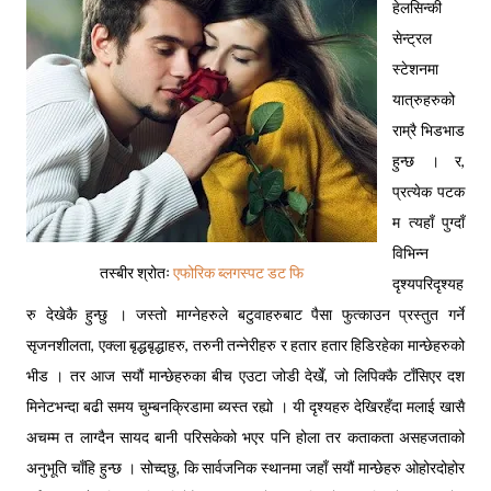
हेलसिन्की
सेन्ट्रल
स्टेशनमा
यात्रुहरुको
राम्रै भिडभाड
हुन्छ । र,
प्रत्येक पटक
म त्यहाँ पुग्दाँ
विभिन्न
तस्बीर श्रोतः
एफोरिक ब्लगस्पट डट फि
दृश्यपरिदृश्यह
रु देखेकै हुन्छु । जस्तो माग्नेहरुले बटुवाहरुबाट पैसा फुत्काउन प्रस्तुत गर्ने
सृजनशीलता, एक्ला बृद्धबृद्धाहरु, तरुनी तन्नेरीहरु र हतार हतार हिडिरहेका मान्छेहरुको
भीड । तर आज सयौं मान्छेहरुका बीच एउटा जोडी देखेँ, जो लिपिक्कै टाँसिएर दश
मिनेटभन्दा बढी समय चुम्बनक्रिडामा ब्यस्त रह्यो । यी दृश्यहरु देखिरहँदा मलाई खासै
अचम्म त लाग्दैन सायद बानी परिसकेको भएर पनि होला तर कताकता असहजताको
अनुभूति चाँहि हुन्छ । सोच्दछु, कि सार्वजनिक स्थानमा जहाँ सयौं मान्छेहरु ओहोरदोहोर