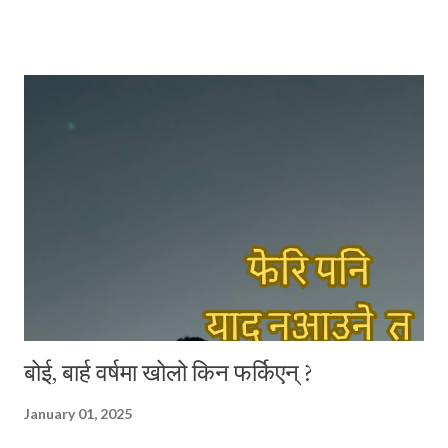
कन्याउँदै भनेथ्यो, "हाउ दाजु पनि, सारै मजाको पो हुनुहुदोँ रहिछ !" मैले बात मार्न खोज्दा,
निसंकोच बात मार्न खोज्ने ठिटो त पूर्वतिरको लिम्बु भाइ रहेछन् । अनि खासै बात मार्न
नचाहने चाँहि रहिछन् - काठतिरका बाहुन भाइ । त्यो दिन ती भाइहरू हेलसिन्कीबाट
सवा घण्टाको रेल यात्रामा पुगिने ठाउँबाट काम पाइने आशामा साथीलाई भेट्न आएका
रहेछन् । आफूलाई भेट्न निम्ता दिएको साथीसँग भेट नभएपछि कामको खोजीमा
हेलसिन्की झरेका उनीहरूलाई आफू बस्ने ठाउँतिर फर्कने क्रममा मैले भेट्न पुगेको थिएँ
। छोटो भ...
बोई, बार्ह वर्षमा खोलो किन फर्किएन् ?
January 01, 2025