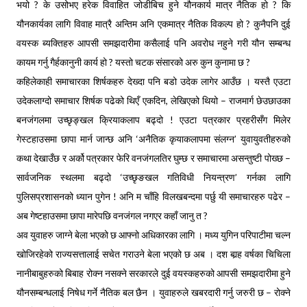
भयो ? के उसोभए हरेक विवाहित जोडीबिच हुने यौनकार्य मात्र नैतिक हो ? कि
यौनकार्यका लागि विवाह मात्रै अन्तिम अनि एकमात्र नैतिक विकल्प हो ? कुनैपनि दुई
वयस्क ब्यक्तिहरु आपसी समझदारीमा कसैलाई पनि अवरोध नहुने गरी यौन सम्बन्ध
कायम गर्नु गैर्हकानुनी कार्य हो ? यस्तो चटक संसारको अरु कुन कुनामा छ ?
कहिलेकाही समाचारका शिर्षकहरु देख्दा पनि बडो उदेक लागेर आउँछ । यस्तै एउटा
उदेकलाग्दो समाचार शिर्षक पढेको थिएँ एकदिन, लेखिएको थियो – राजमार्ग छेउछाउका
बनजंगलमा उच्छृङ्खल क्रियाकलाप बढ्दो ! एउटा पत्रकार प्रहरीसँग मिलेर
गेस्टहाउसमा छापा मार्न जान्छ अनि ‘अनैतिक कृयाकलापमा संलग्न’ युवायुवतीहरुको
कथा देखाउँछ र अर्को पत्रकार फेरि वनजंगलतिर घुम्छ र समाचारमा असन्तुष्टी पोख्छ –
सार्वजनिक स्थलमा बढ्दो ‘उच्छृङखल गतिविधी नियन्त्रण’ गर्नका लागि
पुलिसप्रशासनको ध्यान पुगेन ! अनि म चाँहि विलखबन्दमा पर्छु यी समाचारहरु पढेर –
अब गेष्टहाउसमा छापा मारेपछि वनजंगल नगएर कहाँ जानु त ?
अव युवाहरु जाग्ने बेला भएको छ आफ्नो अधिकारका लागि । मध्य युगिन परिपाटीमा चल्न
खोजिरहेको राज्यसत्तालाई सचेत गराउने बेला भएको छ अब । दश बार्‍ह वर्षका चिचिला
नानीबाबुहरुको बिबाह रोक्न नसक्ने सरकारले दुई वयस्कहरुको आपसी समझदारीमा हुने
यौनसम्बन्धलाई निषेध गर्ने नैतिक बल छैन । युवाहरुले खबरदारी गर्नु जरुरी छ – रोक्ने