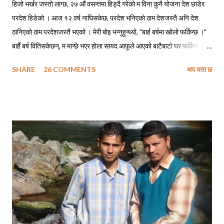
हिजो भर्खर जस्तो लाग्छ, २७ औं वसन्तमा हिड्दै गरेको म विना कुनै योजना देश छाडेर
परदेश हिडेको । आज १२ वर्ष नाघिसकेछ, परदेश भनिएको ठाम देशजस्तै अनि देश
ठानिएको ठाम परदेशजस्तै भएको । मेरी बोइ भन्नुहुन्थ्यो, "बार्ह बर्षमा खोलो फर्किन्छ ।"
बार्है बर्ष वितिसकेछन्, म मान्छे भएर होला सायद आफूले आएको बाटैबाटो घर फर्किन
नसकेको ! बोइ नफर्किने गरी गएको पनि ५ वर्ष त नाघिसकेछ, सायद अझै हुनुहुन्थ्यो भने
SHARE
26 COMMENTS
थप यता छ
फोन गरेर म सोध्दो हुँ, - बोइ बार्ह वर्षमा खोलो कसरी फर्किन्छ ? सिकाइमाग्दो हुँ फर्किने
सुत्र, शिरोपर गर्दो हुँ ती सुत्रहरू र लाग्दो हुँ ढोडेनीको पक्की पुल तरेर किनारै किनार
तेर्सिएर घैयारासम्म अनि अलिकति माथि उक्लिएर हाम्रा जिजुको पालादेखिको हाम्रो
स्थायी ठेगाना उही ढुंगेपाली टोलमा । छिर्दो हुँ आफ्नै मेहनतले बनाएको साढे दुई तले
पक्की घरको दैलोभित्र । दिनहरू यस्ता पनि थिए, जहिले म कविताहरू लेख्ने गर्थेँ
। मेरा कविताहरूमा देश छाड्नेहरूलाई स्वदेशमैं बस्नु भनेर आव्हान हुने गर्थे । अहिले म
तीनै कविताहरूका पात्र बनेर आफैले बाँच्नु परेको परिस्थितीलाई पचाउने प्रयत्न गर्दै...