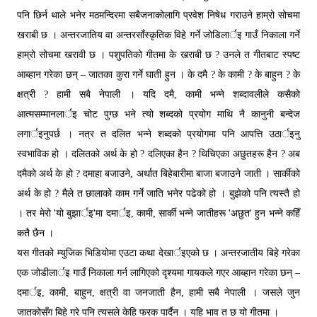
पनि छिर्न थाले भनेर मठमन्दिरमा सबैजनाकोलागि प्रवेश निषेध गराउने हाम्रो सोचमा
खराबी छ । अन्तरजातिय वा अन्तरसाँस्कृतिक विहे गर्ने जोडिलार्इ गाउँ निकाला गर्ने
हाम्रो सोचमा खरावी छ । पशुपतिको गीतमा के खराबी छ ? उनले त गीतबाट स्पष्ट
आब्हान गरेका छन् – जातका कुरा गर्ने घाती हुन । के दमै ? के कामी ? के बाहुन ? के
क्षत्री ? हामी सबै नेपाली । यदि दमै, कामी भन्ने शब्दावलीले कसैको
आत्मसम्मानलार्इ चोट पुग्छ भने त्यो शब्दको प्रयोग माथि नै कानुनी बन्देज
लगार्इनुपर्छ । नत्र त दलित भन्ने शब्दको प्रयोगमा पनि आपत्ति उठार्इनु
स्वभाविक हो । दलितको अर्थ के हो ? दलिएका हैन ? थिचिएका अछुतहरू हैन ? अब
दमैको अर्थ के हो ? दमाहा बजाउने, अर्थात बिहेबारीमा बाजा बजाउने जाती । सार्कीको
अर्थ के हो ? मैले त छालाको काम गर्ने जाति भनेर पढेको हो । बुझेको पनि त्यस्तै हो
'
'
'
'
। तर मेरो
यो बुझार्इ
मा दमार्इ, कामी, सार्की भन्ने जातीहरू
अछुत
हुन भन्ने कहिँ
कतै छैन ।
यस गीतको म्युजिक भिडियोमा एउटा कथा देखार्इएको छ । अन्तरजातीय बिहे गरेका
एक जोडीलार्इ गाउँ निकाला गर्न लागिएको दृश्यमा गायकले गएर आब्हान गरेका छन् –
दमार्इ, कामी, बाहुन, क्षत्री वा जनजाती हैन, हामी सबै नेपाली । जसले जुन
जातकोसँग बिहे गरे पनि त्यसले केहि फरक पार्दैन । यहि भाव त छ यो गीतमा ।