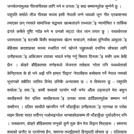
जनचेतनामुलक गीतसंगीतका लागि भने म उनलार्इ सदा सम्मानपूर्वक सुन्नेनै छु ।
पशुपति शर्माले तीज गीतका रूपमा हामी नेपाली भन्ने भावको जुन गीत प्रकाशनमा
ल्याएका छन् त्यसले सामाजिक सद्भभाव खल्बलाउने तथ्यलार्इ न्यायोचित र तार्किक
ढंगले कसैले पुष्टि गर्दछ भने म उनको सट्टा जेल जान तयार छु । यथार्थपरक
धरातललार्इ चटक्कै बिर्सेर शब्दहरूमा खेल्न रूचाउने, तर्कका दुनियाँमा आफूलार्इ
बेहिसाव बादशाहका रूपमा स्थापित गर्न खोज्ने पठ्ठुहरूको दयनिय सोचका लागि
उनीहरूलार्इ अकिञ्चन दयाका भावले स्नेह गर्नु सिवाय दिनलार्इ मसँग अरू केहि
छैन । बोक्रे बौद्दिकतामा रम्नेहरूले जेजस्ता तर्कहरू गरेता पनि यथार्थताको
'
'
केन्द्रियता के हो भने अझै पनि हाम्रा
विद्वान
नेपालीहरू बसोबास गर्ने नेपाल नामको
भूभागको सबैतिर जातिय विभेद उत्तिकै अभ्यासमा छ । म विश्वस्त छु – पशुपति
शर्मालार्इ दमार्इ, कामी शब्दको प्रयोग गर्यो भनेर ‍औंला ठड्याउने मेरा बाहुन
साथीहरूले मेरा दलित साथीहरूलार्इ उनका घरमा हार्दिकतापूर्वक सम्मान गर्न
सक्दैनन् । दलित साथीले खानपिन गर्ने भाँडाकुँडा उनीहरूलार्इ प्रत्यक्ष वा परोक्ष
माझ्न विवश मात्र पार्दैनन् नओभाइन्जेल भान्साकोठासम्म ती भाँडाकुँडा पुर्याउदैनन् पनि
। यसकारण, बोक्रे बौद्दिकतामा रम्नुको कुनै तुक छैन मेरा विद्वान मित्रहरू । समस्या
शब्दको छनौट वा प्रयोगमा हैन, समस्या तपाइँहाम्रो हिन्दुवादी सोचमा छ । दलितहरू