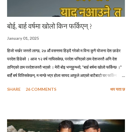
बोई, बार्ह वर्षमा खोलो किन फर्किएन् ?
January 01, 2025
हिजो भर्खर जस्तो लाग्छ, २७ औं वसन्तमा हिड्दै गरेको म विना कुनै योजना देश छाडेर
परदेश हिडेको । आज १२ वर्ष नाघिसकेछ, परदेश भनिएको ठाम देशजस्तै अनि देश
ठानिएको ठाम परदेशजस्तै भएको । मेरी बोइ भन्नुहुन्थ्यो, "बार्ह बर्षमा खोलो फर्किन्छ ।"
बार्है बर्ष वितिसकेछन्, म मान्छे भएर होला सायद आफूले आएको बाटैबाटो घर फर्किन
नसकेको ! बोइ नफर्किने गरी गएको पनि ५ वर्ष त नाघिसकेछ, सायद अझै हुनुहुन्थ्यो भने
SHARE
26 COMMENTS
थप यता छ
फोन गरेर म सोध्दो हुँ, - बोइ बार्ह वर्षमा खोलो कसरी फर्किन्छ ? सिकाइमाग्दो हुँ फर्किने
सुत्र, शिरोपर गर्दो हुँ ती सुत्रहरू र लाग्दो हुँ ढोडेनीको पक्की पुल तरेर किनारै किनार
तेर्सिएर घैयारासम्म अनि अलिकति माथि उक्लिएर हाम्रा जिजुको पालादेखिको हाम्रो
स्थायी ठेगाना उही ढुंगेपाली टोलमा । छिर्दो हुँ आफ्नै मेहनतले बनाएको साढे दुई तले
पक्की घरको दैलोभित्र । दिनहरू यस्ता पनि थिए, जहिले म कविताहरू लेख्ने गर्थेँ