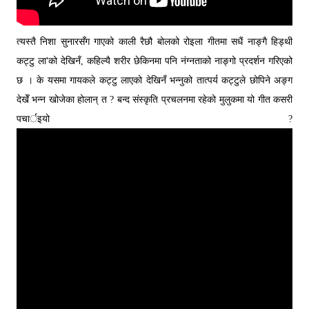
त्यस्तै निशा सुनारसँग गाएको काली रैछौ बोलको रोइला गीतमा सधैं नाङ्गै हिड्थी
'
कट्टु ला
को देखिनँ, कहिल्यै शरीर छेकिनमा पनि नंग्नताको नाङ्गो प्रदर्शन गरिएको
छ । के यसमा गायकले कट्टु लाएको देखिनँ भन्नुको तात्पर्य कट्टुले छोपिने अङ्ग
देखेँ भन्न खोजेका होलान् त ? बन्द संस्कृति प्रचलनमा रहेको मुलुकमा यो गीत कसरी
पचार्इयो ?