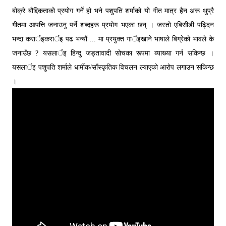
बोक्रे बौद्दिकताको प्रयोग गर्ने हो भने पशुपति शर्माको यो गीत मात्र हैन अरू थुप्रै
गीतमा आपत्ति जनाउनु पर्ने शब्दहरू प्रयोग भएका छन् । जस्तो एबिसीडी पढ्दिन
भन्दा करार्इकरार्इ पढ भन्यौं ... मा प्रयुक्त गार्इखाने भाषाले बिग्रेको भावले के
जनाउँछ ? यसलार्इ हिन्दु जड्तावादी सोचका रूपमा ब्याख्या गर्न सकिन्छ ।
यसलार्इ पशुपति शर्माले धार्मीक/साँस्कृतिक विचलन ल्याएको आरोप लगाउन सकिन्छ
।