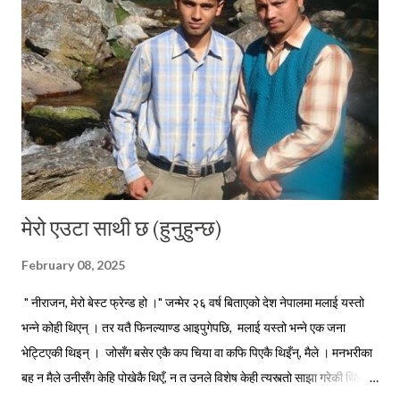
। मेरा कविताहरूमा देश छाड्नेहरूलाई स्वदेशमैं बस्नु भनेर आव्हान हुने गर्थे । अहिले म
तीनै कविताहरूका पात्र बनेर आफैले बाँच्नु परेको परिस्थितीलाई पचाउने प्रयत्न गर्दै...
मेरो एउटा साथी छ (हुनुहुन्छ)
February 08, 2025
" नीराजन, मेरो बेस्ट फ्रेन्ड हो ।" जन्मेर २६ वर्ष बिताएको देश नेपालमा मलाई यस्तो
भन्ने कोही थिएन् । तर यतै फिनल्याण्ड आइपुगेपछि, मलाई यस्तो भन्ने एक जना
भेट्टिएकी थिइन् । जोसँग बसेर एकै कप चिया वा कफि पिएकै थिइँन्, मैले । मनभरीका
बह न मैले उनीसँग केहि पोखेकै थिएँ, न त उनले विशेष केही त्यस्त्तो साझा गरेकी थिइन्