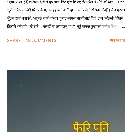
गएको साल, हेर्दै कलिला देखिने दुई जना ठिटाहरू तिक्कुरिला रेल बिसौनीको कुनामा मस्त
चुरोटको पफ लिदैं गरेका बेला, "भाइहरू नेपाली हो ?" भनेर मैले सोधेको थिएँ । मेरो प्रश्न
भुँइमा झर्न नपाउँदै, आफूले तान्दै गरेको चुरोट आफ्नो साथीलाई दिदैँ, झन कलिलो देखिने
ठिटोले भनेथ्यो, "हो दाई । कसरी पो ठम्याउनु भो ?" दुई फरक मुहारको बनोट लिएका
मानिसहरू सँगै बसेर एउटै चुरोट तान्दैछन् भने ती पक्कै नेपालीहरू हुनुपर्छ, त्यसमाथि
SHARE
18 COMMENTS
थप यता छ
तिमीहरू नेपाली मैं बातचित गर्दै थियौ नी त । मेरो जवाफ सुनेपछि त्यो ठिटोले कपाल
कन्याउँदै भनेथ्यो, "हाउ दाजु पनि, सारै मजाको पो हुनुहुदोँ रहिछ !" मैले बात मार्न खोज्दा,
निसंकोच बात मार्न खोज्ने ठिटो त पूर्वतिरको लिम्बु भाइ रहेछन् । अनि खासै बात मार्न
नचाहने चाँहि रहिछन् - काठतिरका बाहुन भाइ । त्यो दिन ती भाइहरू हेलसिन्कीबाट
सवा घण्टाको रेल यात्रामा पुगिने ठाउँबाट काम पाइने आशामा साथीलाई भेट्न आएका
रहेछन् । आफूलाई भेट्न निम्ता दिएको साथीसँग भेट नभएपछि कामको खोजीमा
हेलसिन्की झरेका उनीहरूलाई आफू बस्ने ठाउँतिर फर्कने क्रममा मैले भेट्न पुगेको थिएँ
। छोटो भ...