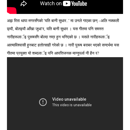
'
'
अझ रिता थापा मगरसँगको
यति बानी सुधार..
मा उनले गाएका छन् –अलि नक्कली
'
छ्यौ, बोल्छ्यौ आँखा जुधा
र, यति बानी सुधार ।
यस गीतमा पनि समस्त
नारीहरूलार्इ पुरूषसँग बोल्दा नम्र हुन भनिएको छ । यसले नारीहरूलार्इ
आत्माविश्वासी हुनबाट हतोत्साही गरेको छ । नारी पुरूष बराबर भएको सन्दर्भमा यस
गीतमा प्रयुक्त यो शब्दलार्इ पनि आपत्तिजनक मान्नुपर्ला नी हैन र?