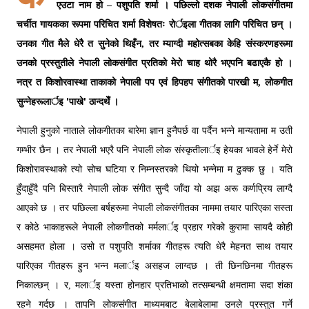
एउटा नाम हो – पशुपति शर्मा । पछिल्लो दशक नेपाली लोकसंगीतमा
चर्चीत गायकका रूपमा परिचित शर्मा विशेषतः रोर्इला गीतका लागि परिचित छन् ।
उनका गीत मैले धेरै त सुनेको थिइँन, तर म्याग्दी महोत्सबका केहि संस्करणहरूमा
उनको प्रस्तुतीले नेपाली लोकसंगीत प्रतिको मेरो चाह थोरै भएपनि बढाएकै हो ।
नत्र त किशोरवास्था ताकाको नेपाली पप एवं हिपहप संगीतको पारखी म, लोकगीत
'
'
सुन्नेहरूलार्इ
पाखे
ठान्दथेँ ।
नेपाली हुनुको नाताले लोकगीतका बारेमा ज्ञान हुनैपर्छ वा पर्दैन भन्ने मान्यतामा म उती
गम्भीर छैन । तर नेपाली भएरै पनि नेपाली लोक संस्कृतीलार्इ हेयका भावले हेर्ने मेरो
किशोरावस्थाको त्यो सोच घटिया र निम्नस्तरको थियो भन्नेमा म ढुक्क छु । यति
हुँदाहुँदै पनि बिस्तारै नेपाली लोक संगीत सुन्दै जाँदा यो अझ अरू कर्णप्रिय लाग्दै
आएको छ । तर पछिल्ला बर्षहरूमा नेपाली लोकसंगीतका नाममा तयार पारिएका सस्ता
र कोठे भाकाहरूले नेपाली लोकगीतको मर्मलार्इ प्रहार गरेको कुरामा सायदै कोही
असहमत होला । उसो त पशुपति शर्माका गीतहरू त्यति धेरै मेहनत साथ तयार
पारिएका गीतहरू हुन भन्न मलार्इ असहज लाग्दछ । ती छिनछिनमा गीतहरू
निकाल्छन् । र, मलार्इ यस्ता होनहार प्रतिभाको तत्सम्बन्धी क्षमतामा सदा शंका
रहने गर्दछ । तापनि लोकसंगीत माध्यमबाट बेलाबेलामा उनले प्रस्तुत गर्ने