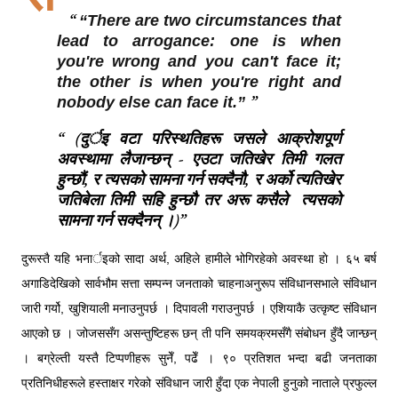
“There are two circumstances that
lead to arrogance: one is when
you're wrong and you can't face it;
the other is when you're right and
nobody else can face it.”
(दुर्इ वटा परिस्थतिहरू जसले आक्रोशपूर्ण
अवस्थामा लैजान्छन् - एउटा जतिखेर तिमी गलत
हुन्छौं, र त्यसको सामना गर्न सक्दैनौ, र अर्को त्यतिखेर
जतिबेला तिमी सहि हुन्छौ तर अरू कसैले त्यसको
सामना गर्न सक्दैनन् ।)
दुरूस्तै यहि भनार्इको सादा अर्थ, अहिले हामीले भोगिरहेकाे अवस्था हाे । ६५ बर्ष
अगाडिदेखिको सार्वभौम सत्ता सम्पन्न जनताको चाहनाअनुरूप संविधानसभाले संविधान
जारी गर्यो, खुशियाली मनाउनुपर्छ । दिपावली गराउनुपर्छ । एशियाकै उत्कृष्ट संविधान
आएको छ । जोजससँग असन्तुष्टिहरू छन् ती पनि समयक्रमसँगै संबोधन हुँदै जान्छन्
। बग्रेल्ती यस्तै टिप्पणीहरू सुनेँ, पढेँ । ९० प्रतिशत भन्दा बढी जनताका
प्रतिनिधीहरूले हस्ताक्षर गरेको संविधान जारी हुँदा एक नेपाली हुनुको नाताले प्रफुल्ल