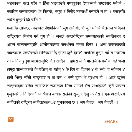
भड्काउन मद्दत गर्दैन ? हिंसा भड्काउने मध्यपूर्वका देशहरूको राष्ट्रवाद भनेको -
स्वाधिन जनताहरूलार्इ फिरन्ते, भगुवा र निरीह शरणार्थी बनाउने नै हो । यसप्रति
सचेत हुनुपर्छ कि पर्दैन ?
मलार्इ लाग्दछ, आडम्बरी देशभक्तिको जुग सकियो, यो युग भनेको चेतनाले भरिएको
राष्ट्रियता निर्माण गर्ने युग हो । जसले अन्तर्राष्ट्रिय सम्बन्धहरूको सबलिकरण र
आफ्नै राज्यसत्ताप्रति आलोचनात्मक समर्थनमा महत्व दिन्छ । अन्ध राष्ट्रवादको
जबरजस्त पक्षपोषणले मानिसलार्इ एउटा कुनै देशको नागरिक हुनुमा गर्व त गराउँला
तर मानिस हुनुमा आत्मसन्तुष्टि दिन सक्दैन । हाम्रा लागि भारतले के गर्यो वा गर्छ भन्दा
हाम्रा शासकहरूले के गर्दैछन् वा गर्छन् ? के दिए वा दिएनन ? के सके वा सकेनन ?
हामी भित्र साँचो राष्ट्रवाद छ वा छैन ? भन्ने बुझार्इ प्रधान हो । आज खुलेर
राष्ट्रवादका बारेमा सामाजिक संजालका भित्ता रंगाउने मेरा साथीहरूले कुनै सम्पन्न
मुलुकको लागि देशको स्वाभिमान बन्धक राखेको सुन्नु र देख्नु नपरोस् । एक अराष्ट्रिय
ब्यक्तिको राष्ट्रिय ब्यक्तिहरूलार्इ शुभकामना छ । जय नेपाल ! जय नेपाली !!!
SHARE