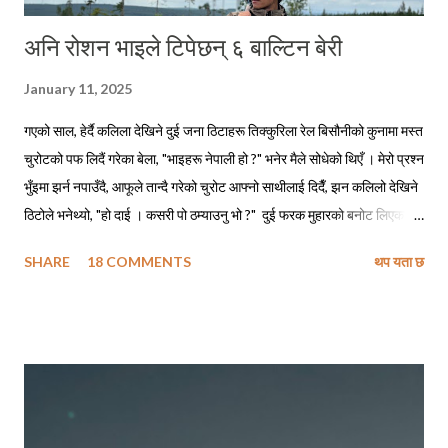
अनि रोशन भाइले टिपेछन् ६ बाल्टिन बेरी
January 11, 2025
गएको साल, हेर्दै कलिला देखिने दुई जना ठिटाहरू तिक्कुरिला रेल बिसौनीको कुनामा मस्त
चुरोटको पफ लिदैं गरेका बेला, "भाइहरू नेपाली हो ?" भनेर मैले सोधेको थिएँ । मेरो प्रश्न
भुँइमा झर्न नपाउँदै, आफूले तान्दै गरेको चुरोट आफ्नो साथीलाई दिदैँ, झन कलिलो देखिने
ठिटोले भनेथ्यो, "हो दाई । कसरी पो ठम्याउनु भो ?" दुई फरक मुहारको बनोट लिएका
मानिसहरू सँगै बसेर एउटै चुरोट तान्दैछन् भने ती पक्कै नेपालीहरू हुनुपर्छ, त्यसमाथि
SHARE
18 COMMENTS
थप यता छ
तिमीहरू नेपाली मैं बातचित गर्दै थियौ नी त । मेरो जवाफ सुनेपछि त्यो ठिटोले कपाल
कन्याउँदै भनेथ्यो, "हाउ दाजु पनि, सारै मजाको पो हुनुहुदोँ रहिछ !" मैले बात मार्न खोज्दा,
निसंकोच बात मार्न खोज्ने ठिटो त पूर्वतिरको लिम्बु भाइ रहेछन् । अनि खासै बात मार्न
नचाहने चाँहि रहिछन् - काठतिरका बाहुन भाइ । त्यो दिन ती भाइहरू हेलसिन्कीबाट
सवा घण्टाको रेल यात्रामा पुगिने ठाउँबाट काम पाइने आशामा साथीलाई भेट्न आएका
रहेछन् । आफूलाई भेट्न निम्ता दिएको साथीसँग भेट नभएपछि कामको खोजीमा
हेलसिन्की झरेका उनीहरूलाई आफू बस्ने ठाउँतिर फर्कने क्रममा मैले भेट्न पुगेको थिएँ