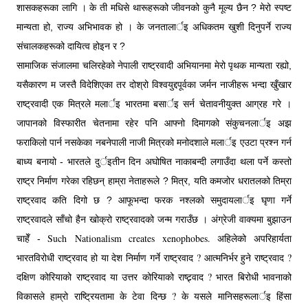
शासकहरूका लागि । के ती मधिसे थारूहरूको जीवनको कुनै मूल्य छैन ? मेरो स्पष्ट
मान्यता हो, राज्य अभिभावक हो । के जनतालार्इ अधिकतम खुशी दिनुपर्ने राज्य
संचालकहरूको दायित्व होइन र ?
सामाजिक संजालमा चलिरहेको नेपाली राष्ट्रवादी अभियानमा मेरो पृथक मान्यता रह्यो,
यसैकारण म जस्तै विदेशिएका तर दोश्रो विश्वयुद्दपूर्वका जर्मन नाजीहरू भन्दा खुँखार
राष्ट्रवादी एक मित्रले मलार्इ भारतमा बसार्इ सर्न चेतावनीयुक्त आग्रह गरे ।
जापानको विस्फारीत चेतनामा रहेर पनि आफ्नो दिमागको संकुचनलार्इ अझ
फराकिलो पार्न नसकेका नबनेपाली नाजी मित्रको मनोदशाले मलार्इ एउटा प्रश्न गर्न
बाध्य बनायो - भारतले दुर्इतीन दिन अघोषित नाकाबन्दी लगाउँदा थला पर्ने कस्तो
राष्ट्र निर्माण गरेका रहिछन् हाम्रा नेताहरूले ? मित्र, यति कमजोर धरातलको तिम्रा
राष्ट्रवाद कति दिगो छ ? आफूभन्दा फरक नश्लको समुदायलार्इ घृणा गर्ने
राष्ट्रवादले साँचो हैन खोक्रो राष्ट्रवादको जन्म गराउँछ । अंग्रेजी वाक्यमा बुझाउन
Such
Nationalism creates xenophobes. अहिलेको अपरिहार्यता
चाहेँ -
भारतविरोधी राष्ट्रवाद हो या देश निर्माण गर्ने राष्ट्रवाद ? आत्मनिर्भर हुने राष्ट्रवाद ?
दक्षिण कोरियाको राष्ट्रवाद या उत्तर कोरियाको राष्ट्र्वाद ? भारत बिरोधी भावनाको
विकासले हाम्रो राष्ट्रियतामा के टेवा दिन्छ ? के यसले मानिसहरूलार्इ हिंसा