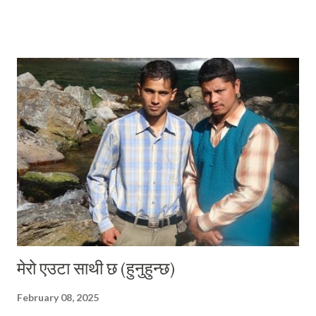
सुत्र, शिरोपर गर्दो हुँ ती सुत्रहरू र लाग्दो हुँ ढोडेनीको पक्की पुल तरेर किनारै किनार
तेर्सिएर घैयारासम्म अनि अलिकति माथि उक्लिएर हाम्रा जिजुको पालादेखिको हाम्रो
स्थायी ठेगाना उही ढुंगेपाली टोलमा । छिर्दो हुँ आफ्नै मेहनतले बनाएको साढे दुई तले
पक्की घरको दैलोभित्र । दिनहरू यस्ता पनि थिए, जहिले म कविताहरू लेख्ने गर्थेँ
। मेरा कविताहरूमा देश छाड्नेहरूलाई स्वदेशमैं बस्नु भनेर आव्हान हुने गर्थे । अहिले म
तीनै कविताहरूका पात्र बनेर आफैले बाँच्नु परेको परिस्थितीलाई पचाउने प्रयत्न गर्दै...
मेरो एउटा साथी छ (हुनुहुन्छ)
February 08, 2025