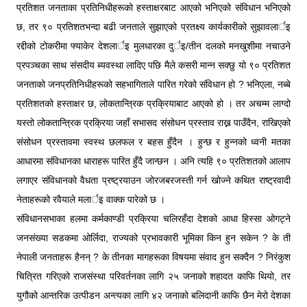
प्रतिशत जनताका प्रतिनिधीहरूको हस्ताक्षरबाट आएको भनिएको संविधान भनिएको
छ, तर ९० प्रतिशतभन्दा बढी जनताले सुझाएको प्रतक्ष्य कार्यकारीको सुझावलार्इ
रद्दीको टोकरीमा फ्याकेर देशलार्इ मुलधारका दुर्इ/तीन दलको मनखुशीमा नचाउने
प्रपञ्चका साथ संसदीय ब्यवस्था लादिए पछि मैले कसरी मान्न सक्छु यो ९० प्रतिशत
जनताको जनप्रतिनिधीहरूको सहभागिताले पारित गरेको संविधान हो ? भनिएला, नब्बे
प्रतिशतको हस्ताक्षर छ, लोकतान्त्रिक प्रक्रियाबाट आएको हो । तर अचम्म लाग्दो
यस्तो लोकतान्त्रिक प्रक्रिया जहाँ सभासद संसोधन प्रस्ताव राख्न पाउँदैन, राखिएको
संसोधन प्रस्तावमा स्वस्थ छलफल र बहस हुँदैन । हुन्छ र हुन्नको ध्वनी मतका
आधारमा संविधानका धाराहरू पारित हुँदै जान्छन । अनि त्यहि ९० प्रतिशतको आलाप
लगाएर संविधानको वैधता प्रष्ट्रयाउन जोरजबरजस्ती गर्न खोज्ने कथित राष्ट्रवादी
नेताहरूको रवैयाले मलार्इ वाक्क पारेको छ ।
संविधानसभाका हलमा कर्मकाण्डी प्रक्रिया चलिरहँदा देशको आधा हिस्सा ओगट्ने
जनसंख्या सडकमा ओर्लिदा, राज्यको प्रभावकारी भूमिका किन हुन सकेन ? के ती
नेपाली जनताहरू हैनन् ? के तीनका मागहरूका विषयमा संवाद हुन सक्दैन ? निरंकुश
चित्रित गरिएको राजसंस्था परिवर्तनका लागि २५ जनाको शहादत काफि थियो, तर
युगौको आन्तरिक उत्पीडन अन्त्यका लागि ४२ जनाको बलिदानी काफि छैन मेरो देशका