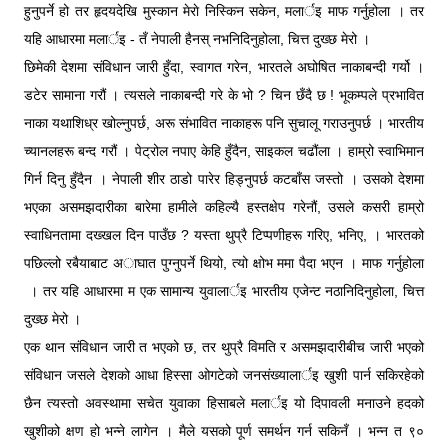
हुनुपर्ने हो तर हृदयदेखि मुस्कान मेराे निस्किन सकेन, मलार्इ माफ गर्नुहोला । तर
यहि आधारमा मलार्इ - तँ नेपाली हैनस् नभनिदिनुहोला, चित्त दुख्छ मेरो ।
छिमेकी देशमा संविधान जारी हुँदा, स्वागत गरेन, भारतले अघोषित नाकाबन्दी गर्यो ।
डटेर सामाना गरौं । त्यसले नाकाबन्दी गरे के भो ? चिन छँदै छ ! भूकम्पले प्रभावित
नाका यथाशिध्र खोल्नुपर्छ, अरू संभावित नाकाहरू पनि सुचालू गराउनुपर्छ । भारतीय
च्यानलहरू बन्द गरौं । पेट्रोल नपाए केहि हुँदैन, साइकल चढौंला । हाम्रो स्वाभिमान
गिर्न दिनु हुँदैन । नेपाली शीर ठाडो पारेर हिड्नुपर्छ कटबाँस जस्तो । उसको देशमा
भएका असमझदारीका बारेमा हामीले कहिल्यै हस्तक्षेप गरेनौं, उसले कसरी हाम्रो
स्वाधिनतामा दख्खल दिन पाउँछ ? यस्ता थुप्रै टिप्पणीहरू गरिए, भनिए, । भारतको
पछिल्लो रबैयाबाट अाघात पुग्नुपर्ने थियो, त्यो क्षोभ ममा पैदा भएन । माफ गर्नुहोला
। तर यहि आधारमा म एक सामान्य युवालार्इ भारतीय एजेन्ट नठानिदिनुहोला, चित्त
दुख्छ मेरो ।
एक थान संविधान जारी त भएको छ, तर थुप्रै विमति र असमझदारीबीच जारी भएको
संविधान जसले देशको आधा हिस्सा ओगटेको जनसंख्यालार्इ खुशी पार्न सकिरहेको
छैन त्यस्तो अवस्थामा सचेत युवाका हिसाबले मलार्इ यो दिपावली मनाउने हदको
खुशीको क्षण हो भन्ने लागेन । मैले यसको पूर्ण समर्थन गर्न सकिनँ । भन्न त ९०