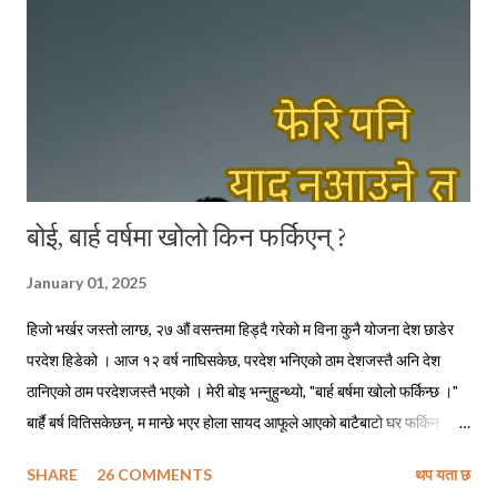
। छोटो भ...
बोई, बार्ह वर्षमा खोलो किन फर्किएन् ?
January 01, 2025
हिजो भर्खर जस्तो लाग्छ, २७ औं वसन्तमा हिड्दै गरेको म विना कुनै योजना देश छाडेर
परदेश हिडेको । आज १२ वर्ष नाघिसकेछ, परदेश भनिएको ठाम देशजस्तै अनि देश
ठानिएको ठाम परदेशजस्तै भएको । मेरी बोइ भन्नुहुन्थ्यो, "बार्ह बर्षमा खोलो फर्किन्छ ।"
बार्है बर्ष वितिसकेछन्, म मान्छे भएर होला सायद आफूले आएको बाटैबाटो घर फर्किन
नसकेको ! बोइ नफर्किने गरी गएको पनि ५ वर्ष त नाघिसकेछ, सायद अझै हुनुहुन्थ्यो भने
SHARE
26 COMMENTS
थप यता छ
फोन गरेर म सोध्दो हुँ, - बोइ बार्ह वर्षमा खोलो कसरी फर्किन्छ ? सिकाइमाग्दो हुँ फर्किने