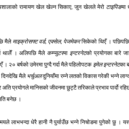
ाइपशालाको रामायण खेल खेल्न सिकाए, जुन खेलले मेरो
टाइपिङ
मा ध
ि मैले
माइक्रोसफ्ट वर्ड
,
एक्सेल
,
पेजमेकर
सिकेको थिएँ । पछिपछि
्न थालेँ । अलिपछि मैले
कम्प्युटर
मा
इन्टरनेट
को प्रयोगका बारे जा
एँ । २० बर्षको उमेरमा पुग्दै गर्दा मैले पहिलोपटक
इमेल इन्टरनेट
का ब
ि दिनदेखि मैले
भर्चुअल
दुनियाँमा रम्ने लतको विकास गरेकी भन्ने लाग
 अति प्रयोगले मानिसको जीवनमा छुट्टै तरिकाले प्रभाव पार्दो रहि
स्थिति बनेछ ।
 लाभभन्दा धेरै हानी नै पुर्याउँछ भन्ने निचोडमा पुगेको छु । यस