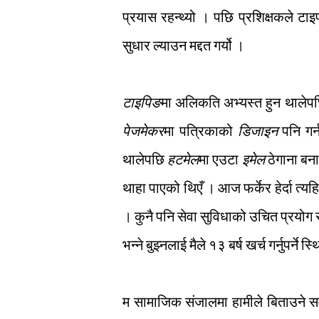
प्रयास रहन्थ्यो । पछि प्रशिक्षकले ट
सुधार ल्याउन मद्दत गर्यो ।
टाइपिङ
मा अलिकति अभ्यस्त हुन थालेपछ
पेजमेकर
मा पत्रिकाको
डिजाइन
पनि गर
थालेपछि
हटमेल
मा एउटा
इमेल
ठेगाना बना
थाहा पाएको थिएँ । आज फर्केर हेर्दा त्यह
। कुनै पनि सेवा सुविधाको उचित प्रयोग र
भन्ने बुझ्नलाई मैले १३ बर्ष खर्च गर्नुपर्ने 
म सामाजिक संजालमा हामीले बिताउने समयले