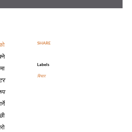
SHARE
ाको
्ने
Labels
यमा
बिचार
ुटर
कप
र्ने
्छी
ेरो