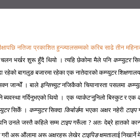
रीक्षापछि नतिजा प्रकाशित हुन्ज्यालसम्मको करिब साढे तीन महिन
लन भर्खर शुरू हुँदै थियो । त्यहि छेकोमा मैले पनि
कम्प्युटर
सिक
 रहेको बागलुङ बजारमा रहेका एक नातेदारको कम्प्युटर शिक्षणाल
िक्न जान्थेँ । बाले
इन्सिच्युट
नजिकैको चियानास्ता पसलमा
कम्प्य
े ब्यवस्था गर्दिनुभएको थियो । एक
प्याकेट
नुनिलो बिस्कुट र एक
प्युटर
सिकेँ ।
कम्प्युटर
सिक्दा
किबोर्ड
मा भएका अक्षर नहेरी
टाइप
ग
ले पनि उनले जस्तै कहिले सम्म
टाइप
गरूँला ? अतः देब्रे हातको कान
ै गरी अरू औंलामा अरू अक्षरहरू लेखेर
टाइपिङ
क्षमतालाई निखार्ने म