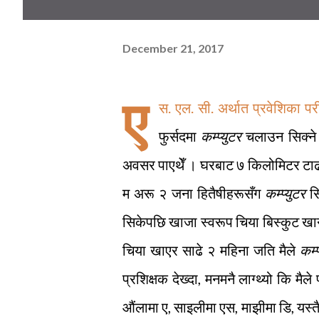
December 21, 2017
ए
स. एल. सी. अर्थात प्रवेशिका प
फुर्सदमा
कम्प्युटर
चलाउन सिक्ने च
अवसर पाएथेँ । घरबाट ७ किलोमिटर टाढा
म अरू २ जना हितैषीहरूसँग
कम्प्युटर
स
सिकेपछि खाजा स्वरूप चिया बिस्कुट खान
चिया खाएर साढे २ महिना जति मैले
कम्
प्रशिक्षक देख्दा, मनमनै लाग्थ्यो कि मै
औंलामा ए, साइलीमा एस, माझीमा डि, यस्त