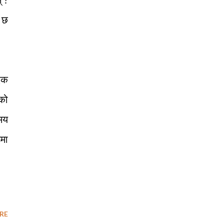
े छ
 एक
ेको
समय
डमा
RE