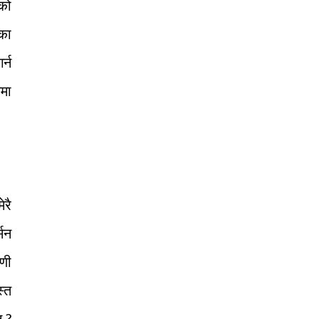
ेको
िका
र्न
षमा
ेरै
सिन
पणी
स्त
् ?