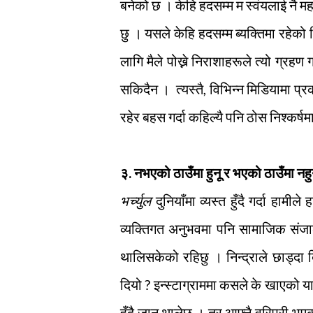
बनेको छ । केहि हदसम्म म स्वंयलाई नै महश
छु । यसले केहि हदसम्म ब्यक्तिमा रहेको
लागि मैले पोख्ने निराशाहरूले त्यो ग्रहण 
सकिदैन । त्यस्तै, विभिन्न मिडियामा प्
रहेर बहस गर्दा कहिल्यै पनि ठोस निश्कर्षम
३. नभएको ठाउँमा हुनू र भएको ठाउँमा नहु
भर्च्युल
दुनियाँमा व्यस्त हुँदै गर्दा हामी
व्यक्तिगत अनुभवमा पनि सामाजिक संजालम
थालिसकेको रहिछु । निन्द्राले छाड्दा 
दियो ? इन्स्टाग्राममा कसले के खाएको या
हुँदै जान थालेछु । तर आफ्नै वरिपरी भ