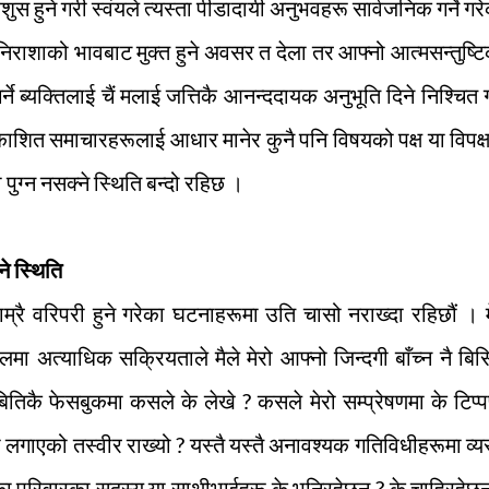
ुस हुने गरी स्वंयले त्यस्ता पीडादायी अनुभवहरू सार्वजनिक गर्ने गर
 निराशाको भावबाट मुक्त हुने अवसर त देला तर आफ्नो आत्मसन्तुष्ट
गर्ने ब्यक्तिलाई चैं मलाई जत्तिकै आनन्ददायक अनुभूति दिने निश्चित ग
रकाशित समाचारहरूलाई आधार मानेर कुनै पनि विषयको पक्ष या विपक्
ा पुग्न नसक्ने स्थिति बन्दो रहिछ ।
ने स्थिति
ले हाम्रै वरिपरी हुने गरेका घटनाहरूमा उति चासो नराख्दा रहिछौं । म
ा अत्याधिक सक्रियताले मैले मेरो आफ्नो जिन्दगी बाँच्न नै बिर्
बितिकै फेसबुकमा कसले के लेखे ? कसले मेरो सम्प्रेषणमा के टिप्
 लगाएको तस्वीर राख्यो ? यस्तै यस्तै अनावश्यक गतिविधीहरूमा व्य
एका परिवारका सदस्य या साथीभाईहरू के भनिरहेछन् ? के चाहिरहेछन