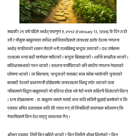
२९
१, २०५२
ठ्याक्कै
वर्ष पहिले अर्थात् फाल्गुण
(February 13, 1996) कै दिन त हो
उनी र मौसुफ बाबुरामका कथित क्रान्तिकारीहरूले तानाशाह ढालेर देशमा गणतन्त्र
अर्थात् नागरिकको शासन लेराउने भन्दै राज्यबिरूद्व बन्दुक उठाएको । दश वर्षसम्म
दशहजार भन्दा बढी मान्छेहरू मारिएको । बन्दुक बिसाइएको । शान्ति सम्झौता भएको ।
संविधानसभाको गठन भएको । राजतन्त्र फ्याँकिएको अनि संघीय गणतन्त्र नेपालको
घोषणा भएको । तर बिडम्बना, 'बन्दुकको नालबाट सत्ता खोस्न नसकेपनि' चुनावको
बलबाटै देशको प्रधानमन्त्री होईबक्सेर तानाशाहका विरूद्व लडेर आएको दावा
गरिबक्सने विद्वान बाबुरामको यो हविगत होला भन्ने मेरो मनले कहिल्यै चिताएको थिएन्
। धन्य होइबक्सन्छ - डा. बाबुराम जसले मलाई आज कति सजिलै बुझाई बक्सेको छ कि
पत्रकार अमित ढकालहरू कति धेरै गलत छन् जो विनासित्ती कारणहरू खोतल्छन् कि
नेपालीहरूले किन देश छाड्नु आवश्यक छैन् ।
श्रीमान् पत्रकार, तिमी किन बहिरो भएको ?
किन
तिमीले आँखा चिम्लेको ? किन