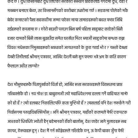
कैद छ । दुध किसानबाट दुध लिएको सरकारी संस्थान ग्राहकलाई नगदमा दुध, दही र
मख्खन बनाएर बेच्छ, तर किसानसँगको कारोबार उधारोमा गर्छ । सडकमा पोलेको मकै
बेचेर कमाएको पैसा सहकारीमा जम्मा पारेका माया तामाङहरूको बचत फरार जिबि
राईहरूको कब्जामा छ । छोरो साउदी पठाउन बिस बर्ष पहिला साहुबाट काडेको बिसै
हजार दामको बिसै लाख बुझाउँदा समेत घरखेत मिटर ब्याजी साहुकोमा बन्धक राख्न
विवश मधेसका निमुखाहरूको ब्यथाको आयतनको के कुरा गराई भो र ? यस्तो देख्ता
देख्तै तिमीलाई श्रीमान् पत्रकार, आखिर देशमैं बसे सुन फल्छ भन्ने भ्रम के कति कारण
फैलाउन उचीत लाग्यो?
देश मौसुफहरूकै पितापुर्खाको विर्ता हो, आखिर सत्ता सरकारहरूले विरासतमा प्राप्त
गरिबक्सेकै हो । नव नरेश डा. बाबुरामजी त्यो महाधिवेशनमा हल्ला गर्ने वाहियात मान्छे
को हो हँ ? त्यो हलबाट निकालिएपछि कता मुन्टियो हँ ? त्यसलाई पनि देश नफर्कने गरी
निर्वासनमा पठाइदिबक्सियोस् । अनि श्रीमान् पत्रकार, यहाँको कलमले फेरि एकपटक
आशाको धिपधिपे ज्योती हैन् बडेमानको राँको बालोस्, देश छाडेर जाने मुलाङहरू सब
कायर, छेरूवाहरू हुन् । देश मैं गर्न खोज्नेहरूले गरिरहेकै छन्, ऊ केपी बाका जुँगा फेरि