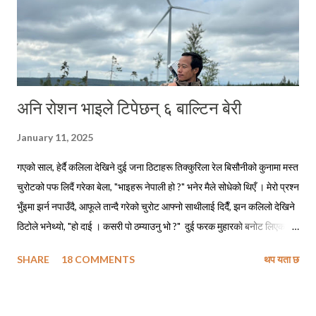
अनि रोशन भाइले टिपेछन् ६ बाल्टिन बेरी
January 11, 2025
गएको साल, हेर्दै कलिला देखिने दुई जना ठिटाहरू तिक्कुरिला रेल बिसौनीको कुनामा मस्त
चुरोटको पफ लिदैं गरेका बेला, "भाइहरू नेपाली हो ?" भनेर मैले सोधेको थिएँ । मेरो प्रश्न
भुँइमा झर्न नपाउँदै, आफूले तान्दै गरेको चुरोट आफ्नो साथीलाई दिदैँ, झन कलिलो देखिने
ठिटोले भनेथ्यो, "हो दाई । कसरी पो ठम्याउनु भो ?" दुई फरक मुहारको बनोट लिएका
मानिसहरू सँगै बसेर एउटै चुरोट तान्दैछन् भने ती पक्कै नेपालीहरू हुनुपर्छ, त्यसमाथि
SHARE
18 COMMENTS
थप यता छ
तिमीहरू नेपाली मैं बातचित गर्दै थियौ नी त । मेरो जवाफ सुनेपछि त्यो ठिटोले कपाल
कन्याउँदै भनेथ्यो, "हाउ दाजु पनि, सारै मजाको पो हुनुहुदोँ रहिछ !" मैले बात मार्न खोज्दा,
निसंकोच बात मार्न खोज्ने ठिटो त पूर्वतिरको लिम्बु भाइ रहेछन् । अनि खासै बात मार्न