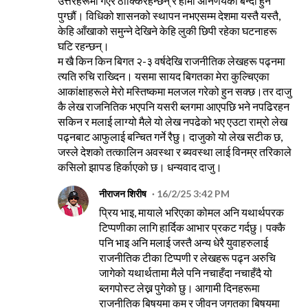
उत्तरहरूमा गएर ठोक्किरहन्छन् र हामी अनिर्णयको बन्दी हुन
पुग्छौं। विधिको शासनको स्थापन नभएसम्म देशमा यस्तै यस्तै,
केहि आँखाको समुन्ने देखिने केहि लुकी छिपी रहेका घटनाहरू
घटि रहन्छन्।
म खै किन किन बिगत २-३ वर्षदेखि राजनीतिक लेखहरू पढ्नमा
त्यति रुचि राख्दिन। यसमा सायद बिगतका मेरा कुल्चिएका
आकांक्षाहरूले मेरो मस्तिष्कमा मलजल गरेको हुन सक्छ।तर दाजु
कै लेख राजनितिक भएपनि यसरी ब्लगमा आएपछि भने नपढिरहन
सकिन र मलाई लाग्यो मैले यो लेख नपढेको भए एउटा राम्रो लेख
पढ्नबाट आफुलाई बन्चित गर्ने रैछु। दाजुको यो लेख सटीक छ,
जस्ले देशको तत्कालिन अवस्था र ब्यवस्था लाई विनम्र तरिकाले
कसिलो झापड हिर्काएको छ। धन्यवाद दाजु।
नीराजन शिरीष
16/2/25 3:42 PM
प्रिय भाइ, मायाले भरिएका कोमल अनि यथार्थपरक
टिप्पणीका लागि हार्दिक आभार प्रकट गर्दछु। पक्कै
पनि भाइ अनि मलाई जस्तै अन्य धेरै युवाहरुलाई
राजनीतिक टीका टिप्पणी र लेखहरू पढ्न अरुचि
जागेको यथार्थतामा मैले पनि नचाहँदा नचाहँदै यो
ब्लगपोस्ट लेख्न पुगेको छु। आगामी दिनहरूमा
राजनीतिक बिषयमा कम र जीवन जगतका बिषयमा