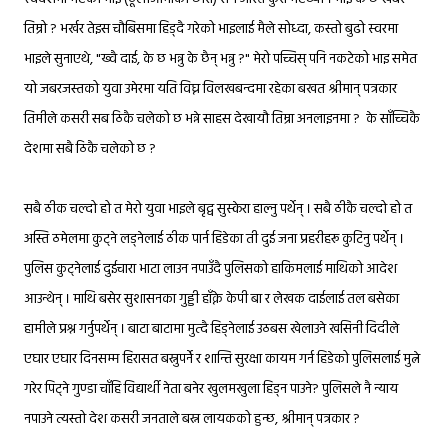
तिम्रो ? भर्खर तेइस चौबिसमा हिड्दै गरेको भाइलाई मैले सोध्दा, कस्तो बुढो स्वरमा
भाइले सुनाएथे, "ख्वै दाई, के छ भन्नु के छैन् भन्नु ?" मेरो पच्चिस् पनि नकटेको भाइ समेत
यो जबरजस्तको युवा उमेरमा यति विघ्न विलखबन्दमा रहेका बखत श्रीमान् पत्रकार
तिमीले कसरी सब ठिकै चलेको छ भन्ने साहस देखायौ तिम्रा अनलाइनमा ? के साँच्चिकै
देशमा सबै ठिकै चलेको छ ?
सबै ठीक चल्दो हो त मेरो युवा भाइले बृद्व सुस्केरा हाल्नु पर्थेन् । सबै ठीकै चल्दो हो त
अस्ति ठमेलमा कुट्ने लड्नेलाई ठीक पार्न हिडेका ती दुई जना प्रहरीहरू कुटिनु पर्थेन् ।
पुलिस कुट्नेलाई दुईचारा भाटा लाउन नपाउँदै पुलिसको हाकिमलाई माथिको आदेश
आउन्थेन् । माथि बसेर सुशासनका गुड्डी हाँक्ने केपी बा र लेखक दाईलाई तल बसेका
हामीले प्रश्न गर्नुपर्थेन् । बाटा बाटामा मुत्दै हिड्नेलाई उठबस खेलाउने खसिनी दिदीले
एघार एघार दिनसम्म हिरासत बस्नुपर्ने र शान्ति सुरक्षा कायम गर्न हिडेको पुलिसलाई मुत्ने
गरेर पिट्ने गुण्डा चाँहि विद्यार्थी नेता बनेर खुलमखुला हिड्न पाउने? पुलिसले नै न्याय
नपाउने त्यस्तो देश कसरी जनताले बस्न लायकको हुन्छ, श्रीमान् पत्रकार ?