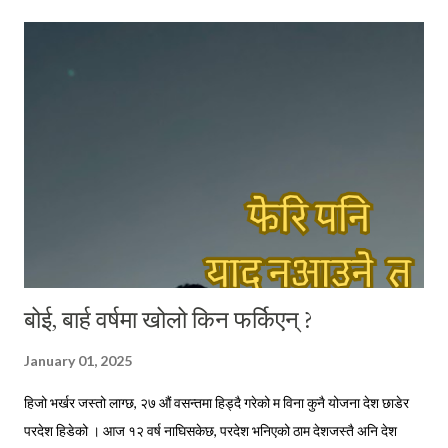
नचाहने चाँहि रहिछन् - काठतिरका बाहुन भाइ । त्यो दिन ती भाइहरू हेलसिन्कीबाट
सवा घण्टाको रेल यात्रामा पुगिने ठाउँबाट काम पाइने आशामा साथीलाई भेट्न आएका
रहेछन् । आफूलाई भेट्न निम्ता दिएको साथीसँग भेट नभएपछि कामको खोजीमा
हेलसिन्की झरेका उनीहरूलाई आफू बस्ने ठाउँतिर फर्कने क्रममा मैले भेट्न पुगेको थिएँ
। छोटो भ...
बोई, बार्ह वर्षमा खोलो किन फर्किएन् ?
January 01, 2025
हिजो भर्खर जस्तो लाग्छ, २७ औं वसन्तमा हिड्दै गरेको म विना कुनै योजना देश छाडेर
परदेश हिडेको । आज १२ वर्ष नाघिसकेछ, परदेश भनिएको ठाम देशजस्तै अनि देश