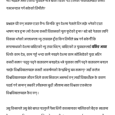
मेरो भाइहरू जस्तै एकाध युवाहरू मात्र बाँकी रहेका गाउँ टोलका यथार्थहरूप्रति कसरी
नजरअन्दाज गर्न सकेको तिमीले?
प्रश्नहरू धेरै छन् जवाफ एउटा छैन। किनकि जुन देशमा नेताले दिन सक्ने भनेको एउटा
भाषण मात्र हुन्छ त्यो देशमा कसरी विकासको मूल फुटेको हुन्छ? बडे बडे नेताका लागि
विकास भनेको अग्लाअग्ला भ्यु टावरहरू हुँदा किन तिमीले प्रश्न गर्न सकेनौँ कि
सगरमाथाको देशमा चाहिएको भ्यु टावर थिएन, चाहिएको त युवाहरुलाई
वर्किङ आवर
थियो! काम देऊ, काम गर्छु भन्दा कामै नपाइने देशमा काम खोजिरहेको युवा अडिन
कसरी सक्छ? पढ्छु पढ्ने वातावरण बनाइदेऊ भन्ने युवाका लागि पढ्ने वातावरण बनाउन
नसक्ने विश्वविद्यालयहरू कसरी आकर्षणको केन्द्रबिन्दु बन्न सक्छन्? जहाँ कलेज
विश्वविद्यालयहरू जीवन जिउने कला सिकाउन असमर्थ छन् त्यहाँ विद्यार्थीहरू के कारण
पढाई गर्न जान्छन् जबकी उनीहरूका बुढी औंलामा सारा विश्वका एकसेएक
विश्वविद्यालयहरू कैद छन् ।
उखु किसानले उखु बेचे बापत पाउनुपर्ने पैसा चिनी कारखानाका मालिकको बैङ्क खातामा