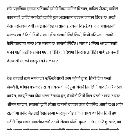
एकै प्रकृतिका मुद्दाका प्रतिवादी कोही बिचरा कहिले चितवन, कहिले पोखरा, कहिले
काठमाडौं, कहिले रूपन्देही कहिले कुन अदालतमा चक्कर लगाउन विवश छ, अर्को
वेसरम संसदमा ठगी र भष्ट्रचारविरूद्व धाराप्रवाह प्रवचन दिइरहेछ ! आज अदालतको
चक्कर लाउने ठिटो हिजो सत्तामा हुँदा सलामी लिदैं थियो, हिजो प्रतिपक्षमा रहेको
कैफियतवाला मान्छे आज सत्तामा छ, सलामी लिदैँछ । सत्ता र शक्तिमा भएकाहरूको
भजन गाउने प्रहरी प्रशासन भएको विचित्रको देशमा विचरा सत्ताविहिन मान्छेहरू कसरी
देशबासी भएको महशुस गर्न सक्छन् ?
देश बन्नलाई राज्य संयन्त्रको
मशिन
ले राम्ररी काम गर्नुपर्ने हुन्छ, तिमी किन यस्तो
लेख्दैनौ, श्रीमान् पत्रकार ? राज्य संयन्त्रको पार्टपूर्जा बिगार्ने तिमीले नै आदर्श मान्ने गरेका
कांग्रेस, कम्युनिष्टका होचा अग्ला नेताहरू हुन्, देख्दैनौ तिमी किन यस्तो ? हाय! रे हाय!
श्रीमान् पत्रकार, सरकारी कृषि औजार कम्पनी चलाउन एउटा वैज्ञानिक आफ्नो कथा आफ्नै
टाउकोमा राखेर बेच्नलाई देहातहरूमा म्याराथुन दौडन किन वाध्य छ? किन तिमी प्रश्न
गर्दैनौ तिम्रा महान् आदर्शहरूलाई ? "यो टोलमा बाँकी युवक मान्छे म एउटै छु दाई", भन्ने