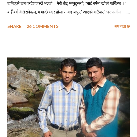
ठानिएको ठाम परदेशजस्तै भएको । मेरी बोइ भन्नुहुन्थ्यो, "बार्ह बर्षमा खोलो फर्किन्छ ।"
बार्है बर्ष वितिसकेछन्, म मान्छे भएर होला सायद आफूले आएको बाटैबाटो घर फर्किन
नसकेको ! बोइ नफर्किने गरी गएको पनि ५ वर्ष त नाघिसकेछ, सायद अझै हुनुहुन्थ्यो भने
SHARE
26 COMMENTS
थप यता छ
फोन गरेर म सोध्दो हुँ, - बोइ बार्ह वर्षमा खोलो कसरी फर्किन्छ ? सिकाइमाग्दो हुँ फर्किने
सुत्र, शिरोपर गर्दो हुँ ती सुत्रहरू र लाग्दो हुँ ढोडेनीको पक्की पुल तरेर किनारै किनार
तेर्सिएर घैयारासम्म अनि अलिकति माथि उक्लिएर हाम्रा जिजुको पालादेखिको हाम्रो
स्थायी ठेगाना उही ढुंगेपाली टोलमा । छिर्दो हुँ आफ्नै मेहनतले बनाएको साढे दुई तले
पक्की घरको दैलोभित्र । दिनहरू यस्ता पनि थिए, जहिले म कविताहरू लेख्ने गर्थेँ
। मेरा कविताहरूमा देश छाड्नेहरूलाई स्वदेशमैं बस्नु भनेर आव्हान हुने गर्थे । अहिले म
तीनै कविताहरूका पात्र बनेर आफैले बाँच्नु परेको परिस्थितीलाई पचाउने प्रयत्न गर्दै...