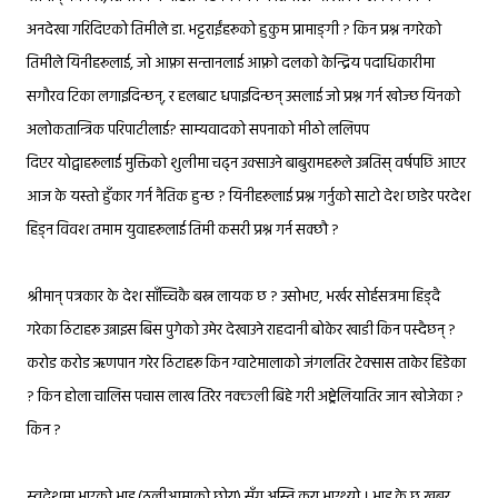
अनदेखा गरिदिएको तिमीले डा. भट्टराईंहरूको हुकुम प्रामाङ्गी ? किन प्रश्न नगरेको
तिमीले यिनीहरूलाई, जो आफ्ना सन्तानलाई आफ्नो दलको केन्द्रिय पदाधिकारीमा
सगौरव टिका लगाइदिन्छन्, र हलबाट धपाइदिन्छन् उसलाई जो प्रश्न गर्न खोज्छ यिनको
अलोकतान्त्रिक परिपाटीलाई? साम्यवादको सपनाको मीठो ललिपप
दिएर
योद्वाहरूलाई
मुक्तिको शुलीमा चढ्न उक्साउने बाबुरामहरूले उन्नतिस् वर्षपछि आएर
आज के यस्तो हुँकार गर्न नैतिक हुन्छ ? यिनीहरूलाई प्रश्न गर्नुको साटो देश छाडेर परदेश
हिड्न विवश तमाम युवाहरूलाई तिमी कसरी प्रश्न गर्न सक्छौ ?
श्रीमान् पत्रकार के देश साँच्चिकै बस्न लायक छ ? उसोभए, भर्खर सोर्हसत्रमा हिड्दै
गरेका ठिटाहरू उन्नाइस बिस पुगेको उमेर देखाउने राहदानी बोकेर खाडी किन पस्दैछन् ?
करोड करोड ऋणपान गरेर ठिटाहरू किन ग्वाटेमालाको जंगलतिर टेक्सास ताकेर हिडेका
? किन होला चालिस पचास लाख तिरेर नक्कली बिहे गरी अष्ट्रेलियातिर जान खोजेका ?
किन ?
स्वदेशमा भएको भाइ (ठूलीआमाको छोरा) सँग अस्ति कुरा भएथ्यो । भाइ के छ खबर