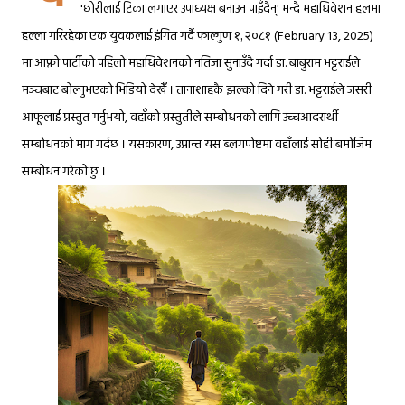
'छोरीलाई टिका लगाएर उपाध्यक्ष बनाउन पाइँदैन्' भन्दै महाधिवेशन हलमा
१, २०८१
हल्ला गरिरहेका एक युवकलाई इंगित गर्दै
फाल्गुण
(February 13, 2025)
मा आफ्नो पार्टीको पहिलो महाधिवेशनको नतिजा सुनाउँदै गर्दा
डा. बाबुराम भट्टराईले
मञ्चबाट बोल्नुभएको भिडियो देखेँ । तानाशाहकै झल्को दिने गरी डा. भट्टराईले जसरी
आफूलाई प्रस्तुत गर्नुभयो, वहाँको प्रस्तुतीले सम्बोधनको लागि उच्चआदरार्थी
सम्बोधनको माग गर्दछ । यसकारण, उप्रान्त यस ब्लगपोष्टमा वहाँलाई सोही बमोजिम
सम्बोधन गरेको छु ।