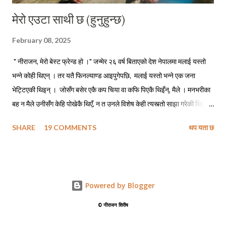
मेरो एउटा साथी छ (हुनुहुन्छ)
February 08, 2025
" नीराजन, मेरो बेस्ट फ्रेन्ड हो ।" जन्मेर २६ वर्ष बिताएको देश नेपालमा मलाई यस्तो
भन्ने कोही थिएन् । तर यतै फिनल्याण्ड आइपुगेपछि, मलाई यस्तो भन्ने एक जना
भेट्टिएकी थिइन् । जोसँग बसेर एकै कप चिया वा कफि पिएकै थिइँन्, मैले । मनभरीका
बह न मैले उनीसँग केहि पोखेकै थिएँ, न त उनले विशेष केही त्यस्त्तो साझा गरेकी थिइन्
मसँग । तर मलाई चिन्ने र मसँग सम्पर्कमा रहेका धेरै साथीभाइसँग उनले सुनाउन बिर्सेकी
SHARE
19 COMMENTS
थप यता छ
रहिन्छिन् कि निराजन उनको बेस्ट फ्रेन्ड हो । यो पढ्दै गर्दा यहाँलाई लाग्ला, कि
आफूलाई बेस्ट फ्रेन्ड बताउने साथीका सम्बन्धमा लेख्ता पनि यसले किन भूतकालको
प्रयोग गर्यो ? प्रश्न स्वभाविकै हो तर मेरो जवाफ अलिकति अस्वभाविक लाग्न सक्ला
यहाँलाई । कि मलाई बेस्ट फ्रेन्ड भन्ने उनको, खासमा म फ्रेन्ड पनि थिइँन् । न उनी
Powered by Blogger
थिइन्, मेरो कुनै त्यस्तो विशेष मित्र । बस्, हाम्रो सामान्य चिनजान मात्र थियो । केहि
मानिसहरू हुँदारहेछन्, जो सामान्य चिनजानलाई मित्रताको नाम दिदाँरहिछन्, उनले
©️ नीराजन शिरीष
जस्तै । अनि कोही यस्ता पनि हुँदा रहिछन् कि जोसँग हामी विशेष सामिप्यतामा भएको