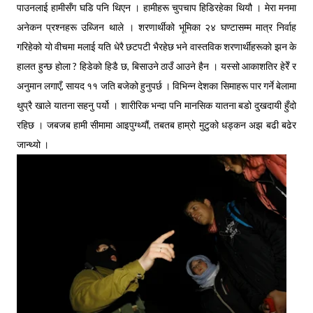
पाउनलाई हामीसँग घडि पनि थिएन । हामीहरू चुपचाप हिडिरहेका थियौ । मेरा मनमा
अनेकन प्रश्नहरू उब्जिन थाले । शरणार्थीको भूमिका २४ घण्टासम्म मात्र निर्वाह
गरिहेको यो वीचमा मलाई यति धेरै छटपटी भैरहेछ भने वास्तविक शरणार्थीहरूको झन के
हालत हुन्छ होला ? हिडेको हिडै छ, बिसाउने ठाउँ आउने हैन । यस्सो आकाशतिर हेरेँ र
अनुमान लगाएँ, सायद ११ जति बजेको हुनुपर्छ । विभिन्न देशका सिमाहरू पार गर्ने बेलामा
थुप्रै खाले यातना सहनु पर्यो । शारीरिक भन्दा पनि मानसिक यातना बडो दुखदायी हुँदो
रहिछ । जबजब हामी सीमामा आइपुग्थ्यौं, तबतब हाम्रो मुटुको धड्कन अझ बढी बढेर
जान्थ्यो ।