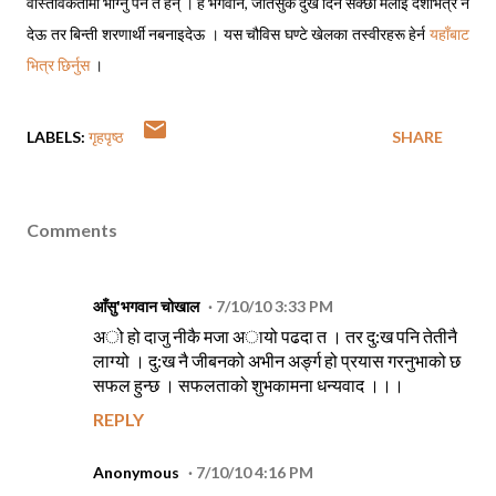
वास्तविकतामा भोग्नु पर्ने त हैन् । हे भगवान, जतिसुकै दुख दिन सक्छौ मलाई देशभित्र नै
देऊ तर बिन्ती शरणार्थी नबनाइदेऊ । यस चौविस घण्टे खेलका तस्वीरहरू हेर्न
यहाँबाट
भित्र छिर्नुस
।
LABELS:
गृहपृष्ठ
SHARE
Comments
आँसु'भगवान चोखाल
7/10/10 3:33 PM
अो हो दाजु नीकै मजा अायो पढदा त । तर दु:ख पनि तेतीनै
लाग्यो । दु:ख नै जीबनको अभीन अर्ङ्ग हो प्रयास गरनुभाको छ
सफल हुन्छ । सफलताको शुभकामना धन्यवाद ।।।
REPLY
Anonymous
7/10/10 4:16 PM