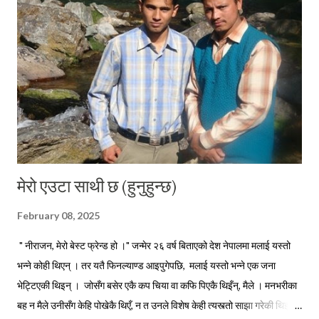
। मेरा कविताहरूमा देश छाड्नेहरूलाई स्वदेशमैं बस्नु भनेर आव्हान हुने गर्थे । अहिले म
तीनै कविताहरूका पात्र बनेर आफैले बाँच्नु परेको परिस्थितीलाई पचाउने प्रयत्न गर्दै...
मेरो एउटा साथी छ (हुनुहुन्छ)
February 08, 2025
" नीराजन, मेरो बेस्ट फ्रेन्ड हो ।" जन्मेर २६ वर्ष बिताएको देश नेपालमा मलाई यस्तो
भन्ने कोही थिएन् । तर यतै फिनल्याण्ड आइपुगेपछि, मलाई यस्तो भन्ने एक जना
भेट्टिएकी थिइन् । जोसँग बसेर एकै कप चिया वा कफि पिएकै थिइँन्, मैले । मनभरीका
बह न मैले उनीसँग केहि पोखेकै थिएँ, न त उनले विशेष केही त्यस्त्तो साझा गरेकी थिइन्