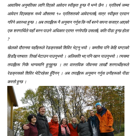
आवासिय अनुमतिका लागि दिएको आवेदन स्वीकृत हुन्छ नै भन्ने छैन । प्रतिवर्ष जम्मा
आवेदन दिएकाहरू मध्ये औसतमा १० प्रतिशतको आवेदनला
ई
मात्र स्वीकृत प्रदान
गरिने अवस्था हुन्छ । अब तपाइँहरू नै अनुमान गर्नुस कि नर्वे बस्ने सपना सजाएर आएको
एक शरणार्थिले यहाँ बस्न पाउने अधिकार प्राप्त नगरेपछि उसला
ई
कति पीडा हुन्छ होला
?
खेलको दौरानमा यहाँहरूले रेडक्रसको शिविर भेट्नु भयो । कम्तीमा पनि केहि घण्टाको
हिडाँइ पश्चातः तिर्खा मेटाउन पाउनुभयो । अलिकति भए पनि खान पाउनुभयो । त्यसमा
तपाइँहरू निकै भाग्यमानि हुनुहुन्छ । तर वास्तविक जीवनमा लाखौं शरणार्थीहरूले
रेडक्रसको शिविर भेटिरहेका हुँदैनन् । अब तपाइँहरू अनुमान गर्नुस उनीहरूको पीडा
कस्तो हुन्छ ।