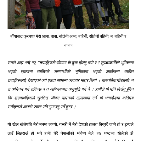
बाँयाबाट क्रमशः मेरो आमा, बाबा, सौतेनी आमा, बहिनी, सौतेनी बहिनी, म, बहिनी र
काका
उनले अझै भन्दै गए, "तपाइँहरूले सीमामा के दुख झेल्नु भयो र ? सुरक्षाकर्मीको भूमिकामा
भएको एकजना व्यक्तिले शरणार्थीको भूमिकामा भएको अर्कोजना व्यक्ति
तपाइँहरूला
ई
देखाएको त्यो एउटा सामान्य व्यवहार मात्र थियो । बास्तबिक पीडाला
ई
न
त अभिनय गर्न सकिन्छ न त अभिनयबाट अनुभूति गर्न नै । हामीले यो पनि बिर्सनु हुँदैन
कि शरणार्थीहरूले सुरक्षित जीवन यापनको लालशामा गर्ने यो भागदौडमा कतिपय
उनीहरूले आफ्नो ज्यान पनि गुमाउनु पर्ने हुन्छ ।
यो खेल खेलेपछि मेरो मनमा लाग्यो, यसरी नै मेरो देशको हालत बिग्रदै जाने हो र द्भन्दले
ठाउँ लिइराख्ने हो भने हामी धेरै नेपालीको भविष्य मैले २४ घण्टामा खेलेको झै