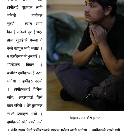
हामीलाई सुत्नका लागि
भनियो । हामीहरू
सुत्यौ । त्यति लामो
हिडाई पछिको सुताई भएर
होला सुताईको मज्जा नै
बेग्लै महशुस भयो, मलाई ।
म एकैछिनमा नै भुस परेँ ।
भोलीपल्ट बिहान ९
बजेतिर हामीहरूलाई उठ्न
भनियो । हामीहरू उठ्यौ
। हामीहरूलाई विभिन्न
जाँच, अन्तरवार्ता लिने
काम गरियो । धेरै कुराहरू
सोध्ने कामहरू भयो ।
विहान उठ्दा मेरो हालत
हामीहरूले पनि त्यसै गर्यौ
। केहि समय फेरि हामीहरूलाई आराम गर्नका लागि भनियो । हामीहरूले त्यसै गर्यौ ।