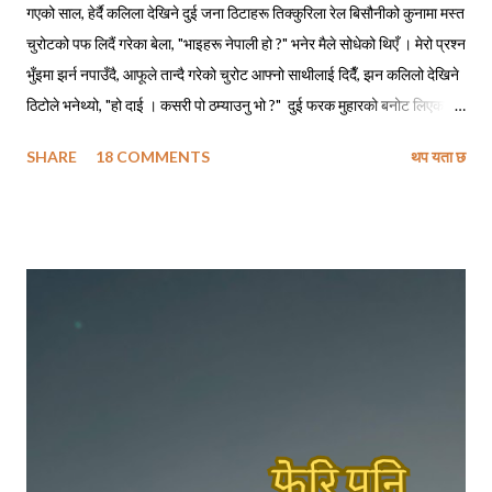
गएको साल, हेर्दै कलिला देखिने दुई जना ठिटाहरू तिक्कुरिला रेल बिसौनीको कुनामा मस्त
चुरोटको पफ लिदैं गरेका बेला, "भाइहरू नेपाली हो ?" भनेर मैले सोधेको थिएँ । मेरो प्रश्न
भुँइमा झर्न नपाउँदै, आफूले तान्दै गरेको चुरोट आफ्नो साथीलाई दिदैँ, झन कलिलो देखिने
ठिटोले भनेथ्यो, "हो दाई । कसरी पो ठम्याउनु भो ?" दुई फरक मुहारको बनोट लिएका
मानिसहरू सँगै बसेर एउटै चुरोट तान्दैछन् भने ती पक्कै नेपालीहरू हुनुपर्छ, त्यसमाथि
SHARE
18 COMMENTS
थप यता छ
तिमीहरू नेपाली मैं बातचित गर्दै थियौ नी त । मेरो जवाफ सुनेपछि त्यो ठिटोले कपाल
कन्याउँदै भनेथ्यो, "हाउ दाजु पनि, सारै मजाको पो हुनुहुदोँ रहिछ !" मैले बात मार्न खोज्दा,
निसंकोच बात मार्न खोज्ने ठिटो त पूर्वतिरको लिम्बु भाइ रहेछन् । अनि खासै बात मार्न
नचाहने चाँहि रहिछन् - काठतिरका बाहुन भाइ । त्यो दिन ती भाइहरू हेलसिन्कीबाट
सवा घण्टाको रेल यात्रामा पुगिने ठाउँबाट काम पाइने आशामा साथीलाई भेट्न आएका
रहेछन् । आफूलाई भेट्न निम्ता दिएको साथीसँग भेट नभएपछि कामको खोजीमा
हेलसिन्की झरेका उनीहरूलाई आफू बस्ने ठाउँतिर फर्कने क्रममा मैले भेट्न पुगेको थिएँ
। छोटो भ...