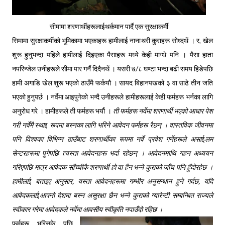
सीमामा शरणार्थीहरूला
ई
थर्कमान पार्दै एक सुरक्षाकर्मी
सिमामा सुरक्षाकर्मीको भूमिकामा भएकाहरू हामीलाई नानाथरी कुराहरू सोध्दथें । र, खेल
शुरू हुनुभन्दा पहिले हामीलाई दिइएका पैसाहरू मध्ये केही माग्थे पनि । पैसा हाता
नपरिन्जेल उनीहरूले सीमा पार गर्नै दिदैनथें । यसरी ७/८ घण्टा भन्दा बढी समय हिडेपछि
हामी अगाडि खेल शुरू भएको ठाउँमै फर्कयौ । सायद बिहानपखको ३ वा साढे तीन जति
भएको हुनुपर्छ । नर्वेमा आइपुगेको भन्दै उनीहरूले हामीहरूलाई केही फर्महरू भर्नका लागि
अनुरोध गरे । हामीहरूले ती फर्महरू भर्यौ ।
ती फर्महरू नर्वेमा शरणार्थी भएको आधार पेश
गरी नर्वेमै स्था
इ
रूपमा बस्नका लागि भरिने आवेदन फर्महरू रैछन् । वास्तविक जीवनमा
पनि विश्वका विभिन्न ठाउँबाट शरणार्थीका रूपमा नर्वे प्रवेश गर्नेहरूले असा
ई
लम
सेन्टरहरूमा पुगेपछि त्यस्ता आवेदनहरू भर्दा रहेछन् । आवेदनमाथि गहन अध्ययन
गरिएपछि मात्र आवेदक साँच्चीकै शरणार्थी हो वा हैन भन्ने कुराको जाँच पनि हुँदोरहेछ ।
हामीला
ई
बताइए अनुसार, यस्ता आवेदनहरूमा गम्भीर अनुसन्धान हुने गर्दछ, यदि
आवेदकला
ई
आफ्नो देशमा बस्न असुरक्षा छैन भन्ने कुराको ग्यारेन्टी सम्बन्धित राज्यले
स्वीकार गरेमा आवेदकले नर्वेमा आवसीय स्वीकृति नपाउँदो रहिछ ।
फर्महरू भरिसके पछि