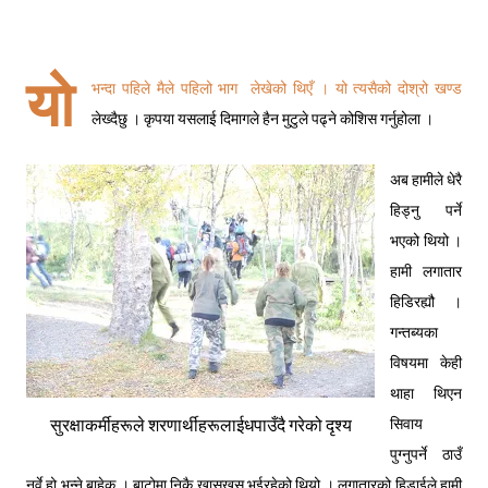
यो
भन्दा पहिले मैले
पहिलो भाग
लेखेको थिएँ । यो त्यसैको दोश्रो खण्ड
लेख्दैछु । कृपया यसलाई दिमागले हैन मुटुले पढ्ने कोशिस गर्नुहोला ।
अब हामीले धेरै
हिड्नु पर्ने
भएको थियो ।
हामी लगातार
हिडिरह्यौ ।
गन्तब्यका
विषयमा केही
थाहा थिएन
सुरक्षाकर्मीहरूले शरणार्थीहरूलाईधपाउँदै गरेको दृश्य
सिवाय
पुग्नुपर्ने ठाउँ
नर्वे हो भन्ने बाहेक । बाटोमा निकै खासखुस भईरहेको थियो । लगातारको हिडाईले हामी