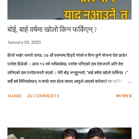
बोई, बार्ह वर्षमा खोलो किन फर्किएन् ?
January 01, 2025
हिजो भर्खर जस्तो लाग्छ, २७ औं वसन्तमा हिड्दै गरेको म विना कुनै योजना देश छाडेर
परदेश हिडेको । आज १२ वर्ष नाघिसकेछ, परदेश भनिएको ठाम देशजस्तै अनि देश
ठानिएको ठाम परदेशजस्तै भएको । मेरी बोइ भन्नुहुन्थ्यो, "बार्ह बर्षमा खोलो फर्किन्छ ।"
बार्है बर्ष वितिसकेछन्, म मान्छे भएर होला सायद आफूले आएको बाटैबाटो घर फर्किन
नसकेको ! बोइ नफर्किने गरी गएको पनि ५ वर्ष त नाघिसकेछ, सायद अझै हुनुहुन्थ्यो भने
SHARE
26 COMMENTS
थप यता छ
फोन गरेर म सोध्दो हुँ, - बोइ बार्ह वर्षमा खोलो कसरी फर्किन्छ ? सिकाइमाग्दो हुँ फर्किने
सुत्र, शिरोपर गर्दो हुँ ती सुत्रहरू र लाग्दो हुँ ढोडेनीको पक्की पुल तरेर किनारै किनार
तेर्सिएर घैयारासम्म अनि अलिकति माथि उक्लिएर हाम्रा जिजुको पालादेखिको हाम्रो
स्थायी ठेगाना उही ढुंगेपाली टोलमा । छिर्दो हुँ आफ्नै मेहनतले बनाएको साढे दुई तले
पक्की घरको दैलोभित्र । दिनहरू यस्ता पनि थिए, जहिले म कविताहरू लेख्ने गर्थेँ