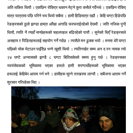
अति थकित थियौ । एकछिन रोकिएर थकान मेट्ने कुरा कसैले गर्देनथे । एकछिन रोकिए
मात्र यात्रामा पछि परिने भय थियो सबैमा । हामी हिडिमात्र रह्यौ । केहि घण्टा हिडेपछि
रेडक्रसको ठूलो झण्डा हाम्रा आँखा अगाडि फरफराईरहेको देख्यौ । जति नजिक पुग्दै
थियौ, त्यति नै त्यहाँ मान्छेहरूको चहलपहल बढिरहेको पायौ । सुनेको थिएँ रेडक्रसले
असहाय र पिडितहरूलाई सहयोग गर्ने गर्दछ । त्यसैले मन ढुक्क भयो । मनमा धेरै घण्टा
पछिको भोक मेटाउन पाइँदैछ भन्ने खुशी थियो । त्यतिनखेर सम्म अन द रन नामक त्यो
२४ घण्टे अभ्यासको झण्डै ८ घण्टा बितिसकेको समय हुनु पर्छ । रेडक्रसका
स्वयंसेवकको भूमिकामा भएका हरूले हामी शरणार्थीहरूको भूमिकामा भएका
हरूलाई केहिबेर आराम गर्न भने । हामीहरू सुत्ने तरखरमा लाग्यौ । सबैजना आराम गर्ने
शुरसार गरिरहेका थिए ।