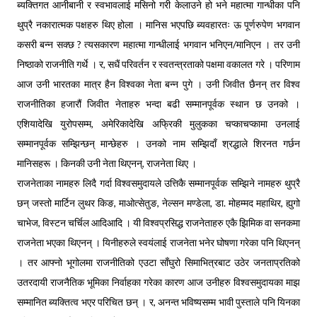
ब्यक्तिगत आनीबानी र स्वभावलाई मसिनो गरी केलाउने हो भने महात्मा गान्धीका पनि
थुप्रै नकारात्मक पक्षहरु थिए होला । मानिस भएपछि ब्यवहारतः ऊ पूर्णरुपेण भगवान
कसरी बन्न सक्छ ? त्यसकारण महात्मा गान्धीलाई भगवान भनिएन/मानिएन । तर उनी
निष्ठाको राजनीति गर्थे । र, सधैं परिवर्तन र स्वतन्त्रताको पक्षमा वकालत गरे । परिणाम
आज उनी भारतका मात्र हैन विश्वका नेता बन्न पुगे । उनी जिवीत छैनन् तर विश्व
राजनीतिका हजारौं जिवीत नेताहरु भन्दा बढी सम्मानपूर्वक स्थान छ उनको ।
एशियादेखि युरोपसम्म, अमेरिकादेखि अफ्रिकी मुलुकका चप्काचप्कामा उनलाई
सम्मानपूर्वक सम्झिन्छन् मान्छेहरु । उनको नाम सम्झिदाँ श्रद्धाले शिरनत गर्छन
मानिसहरू । किनकी उनी नेता थिएनन्, राजनेता थिए ।
राजनेताका नामहरु लिदै गर्दा विश्वसमुदायले उत्तिकै सम्मानपूर्वक सम्झिने नामहरु थुप्रै
छन् जस्तो मार्टिन लुथर किङ, माओत्सेतुङ, नेल्सन मण्डेला, डा. मोहम्मद महाथिर, ह्युगो
चाभेज, विस्टन चर्चिल आदिआदि । यी विश्वप्रसिद्ध राजनेताहरु एकै झिमिक वा सनकमा
राजनेता भएका थिएनन् । यिनीहरुले स्वयंलाई राजनेता भनेर घोषणा गरेका पनि थिएनन्
। तर आफ्नो भूगोलमा राजनीतिको एउटा साँघुरो सिमाभित्रबाट उठेर जनताप्रतिको
उतरदायी राजनैतिक भूमिका निर्वाहका गरेका कारण आज उनीहरु विश्वसमुदायका माझ
सम्मानित ब्यक्तित्व भएर परिचित छन् । र, अनन्त भविष्यसम्म भावी पुस्ताले पनि यिनका