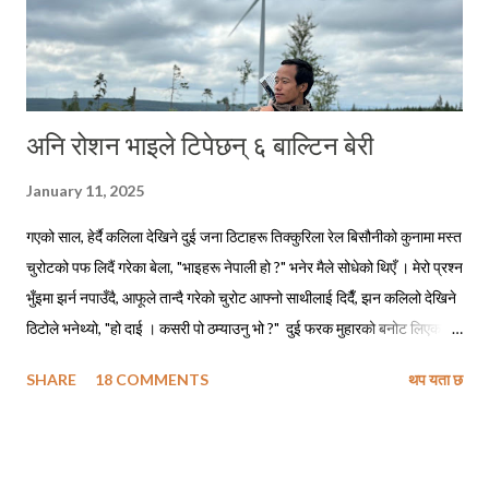
अनि रोशन भाइले टिपेछन् ६ बाल्टिन बेरी
January 11, 2025
गएको साल, हेर्दै कलिला देखिने दुई जना ठिटाहरू तिक्कुरिला रेल बिसौनीको कुनामा मस्त
चुरोटको पफ लिदैं गरेका बेला, "भाइहरू नेपाली हो ?" भनेर मैले सोधेको थिएँ । मेरो प्रश्न
भुँइमा झर्न नपाउँदै, आफूले तान्दै गरेको चुरोट आफ्नो साथीलाई दिदैँ, झन कलिलो देखिने
ठिटोले भनेथ्यो, "हो दाई । कसरी पो ठम्याउनु भो ?" दुई फरक मुहारको बनोट लिएका
मानिसहरू सँगै बसेर एउटै चुरोट तान्दैछन् भने ती पक्कै नेपालीहरू हुनुपर्छ, त्यसमाथि
SHARE
18 COMMENTS
थप यता छ
तिमीहरू नेपाली मैं बातचित गर्दै थियौ नी त । मेरो जवाफ सुनेपछि त्यो ठिटोले कपाल
कन्याउँदै भनेथ्यो, "हाउ दाजु पनि, सारै मजाको पो हुनुहुदोँ रहिछ !" मैले बात मार्न खोज्दा,
निसंकोच बात मार्न खोज्ने ठिटो त पूर्वतिरको लिम्बु भाइ रहेछन् । अनि खासै बात मार्न
नचाहने चाँहि रहिछन् - काठतिरका बाहुन भाइ । त्यो दिन ती भाइहरू हेलसिन्कीबाट