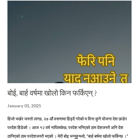
सवा घण्टाको रेल यात्रामा पुगिने ठाउँबाट काम पाइने आशामा साथीलाई भेट्न आएका
रहेछन् । आफूलाई भेट्न निम्ता दिएको साथीसँग भेट नभएपछि कामको खोजीमा
हेलसिन्की झरेका उनीहरूलाई आफू बस्ने ठाउँतिर फर्कने क्रममा मैले भेट्न पुगेको थिएँ
। छोटो भ...
बोई, बार्ह वर्षमा खोलो किन फर्किएन् ?
January 01, 2025
हिजो भर्खर जस्तो लाग्छ, २७ औं वसन्तमा हिड्दै गरेको म विना कुनै योजना देश छाडेर
परदेश हिडेको । आज १२ वर्ष नाघिसकेछ, परदेश भनिएको ठाम देशजस्तै अनि देश
ठानिएको ठाम परदेशजस्तै भएको । मेरी बोइ भन्नुहुन्थ्यो, "बार्ह बर्षमा खोलो फर्किन्छ ।"