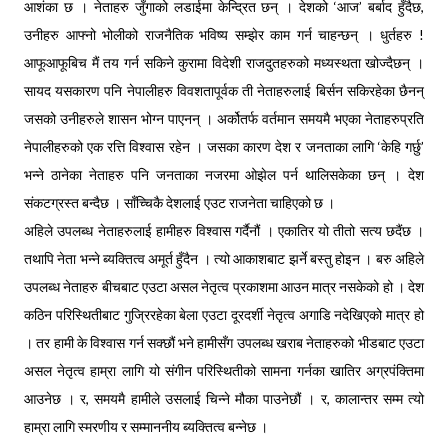
आशंका छ । नेताहरु जुँगाको लडाईमा केन्द्रित छन् । देशको ‘आज’ बर्बाद हुँदैछ,
उनीहरु आफ्नो भोलीको राजनैतिक भविष्य सम्झेर काम गर्न चाहन्छन् । धुर्तहरु !
आफूआफूबिच मैं तय गर्न सकिने कुरामा विदेशी राजदुतहरुको मध्यस्थता खोज्दैछन् ।
सायद यसकारण पनि नेपालीहरु विवशतापूर्वक ती नेताहरुलाई बिर्सन सकिरहेका छैनन्
जसको उनीहरुले शासन भोग्न पाएनन् । अर्कोतर्फ वर्तमान समयमै भएका नेताहरुप्रति
नेपालीहरुको एक रत्ति विश्वास रहेन । जसका कारण देश र जनताका लागि ‘केहि गर्छु’
भन्ने ठानेका नेताहरु पनि जनताका नजरमा ओझेल पर्न थालिसकेका छन् । देश
संकटग्रस्त बन्दैछ । साँच्चिकै देशलाई एउट राजनेता चाहिएको छ ।
अहिले उपलब्ध नेताहरुलाई हामीहरु विश्वास गर्दैनौं । एकातिर यो तीतो सत्य छदैंछ ।
तथापि नेता भन्ने ब्यक्तित्व अमूर्त हुँदैन । त्यो आकाशबाट झर्ने बस्तु होइन । बरु अहिले
उपलब्ध नेताहरु बीचबाट एउटा असल नेतृत्व प्रकाशमा आउन मात्र नसकेको हो । देश
कठिन परिस्थितीबाट गुज्रिरहेका बेला एउटा दूरदर्शी नेतृत्व अगाडि नदेखिएको मात्र हो
। तर हामी के विश्वास गर्न सक्छौं भने हामीसँग उपलब्ध खराब नेताहरुको भीडबाट एउटा
असल नेतृत्व हाम्रा लागि यो संगीन परिस्थितीको सामना गर्नका खातिर अग्रपंक्तिमा
आउनेछ । र, समयमै हामीले उसलाई चिन्ने मौका पाउनेछौं । र, कालान्तर सम्म त्यो
हाम्रा लागि स्मरणीय र सम्माननीय ब्यक्तित्व बन्नेछ ।