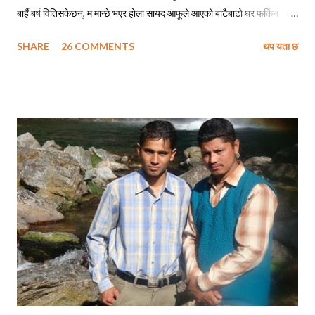
बार्है बर्ष वितिसकेछन्, म मान्छे भएर होला सायद आफूले आएको बाटैबाटो घर फर्किन
नसकेको ! बोइ नफर्किने गरी गएको पनि ५ वर्ष त नाघिसकेछ, सायद अझै हुनुहुन्थ्यो भने
SHARE
26 COMMENTS
थप यता छ
फोन गरेर म सोध्दो हुँ, - बोइ बार्ह वर्षमा खोलो कसरी फर्किन्छ ? सिकाइमाग्दो हुँ फर्किने
सुत्र, शिरोपर गर्दो हुँ ती सुत्रहरू र लाग्दो हुँ ढोडेनीको पक्की पुल तरेर किनारै किनार
तेर्सिएर घैयारासम्म अनि अलिकति माथि उक्लिएर हाम्रा जिजुको पालादेखिको हाम्रो
स्थायी ठेगाना उही ढुंगेपाली टोलमा । छिर्दो हुँ आफ्नै मेहनतले बनाएको साढे दुई तले
पक्की घरको दैलोभित्र । दिनहरू यस्ता पनि थिए, जहिले म कविताहरू लेख्ने गर्थेँ
। मेरा कविताहरूमा देश छाड्नेहरूलाई स्वदेशमैं बस्नु भनेर आव्हान हुने गर्थे । अहिले म
तीनै कविताहरूका पात्र बनेर आफैले बाँच्नु परेको परिस्थितीलाई पचाउने प्रयत्न गर्दै...