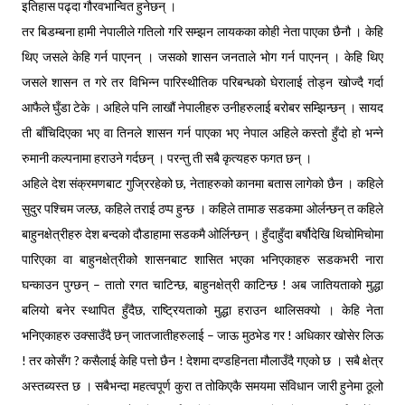
इतिहास पढ्दा गौरवभान्वित हुनेछन् ।
तर बिडम्बना हामी नेपालीले गतिलो गरि सम्झन लायकका कोही नेता पाएका छैनौ । केहि
थिए जसले केहि गर्न पाएनन् । जसको शासन जनताले भोग गर्न पाएनन् । केहि थिए
जसले शासन त गरे तर विभिन्न पारिस्थीतिक परिबन्धको घेरालाई तोड्न खोज्दै गर्दा
आफैले घुँडा टेके । अहिले पनि लाखौं नेपालीहरु उनीहरुलाई बरोबर सम्झिन्छन् । सायद
ती बाँचिदिएका भए वा तिनले शासन गर्न पाएका भए नेपाल अहिले कस्तो हुँदो हो भन्ने
रुमानी कल्पनामा हराउने गर्दछन् । परन्तु ती सबै कृत्यहरु फगत छन् ।
अहिले देश संक्रमणबाट गुज्रिरहेको छ, नेताहरुको कानमा बतास लागेको छैन । कहिले
सुदुर पश्चिम जल्छ, कहिले तराई ठप्प हुन्छ । कहिले तामाङ सडकमा ओर्लन्छन् त कहिले
बाहुनक्षेत्रीहरु देश बन्दको दौडाहामा सडकमै ओर्लिन्छन् । हुँदाहुँदा बर्षौदेखि थिचोमिचोमा
पारिएका वा बाहुनक्षेत्रीको शासनबाट शासित भएका भनिएकाहरु सडकभरी नारा
घन्काउन पुग्छन् – तातो रगत चाटिन्छ, बाहुनक्षेत्री काटिन्छ ! अब जातियताको मुद्धा
बलियो बनेर स्थापित हुँदैछ, राष्ट्रियताको मुद्धा हराउन थालिसक्यो । केहि नेता
भनिएकाहरु उक्साउँदै छन् जातजातीहरुलाई – जाऊ मुठभेड गर ! अधिकार खोसेर लिऊ
! तर कोसँग ? कसैलाई केहि पत्तो छैन ! देशमा दण्डहिनता मौलाउँदै गएको छ । सबै क्षेत्र
अस्तब्यस्त छ । सबैभन्दा महत्वपूर्ण कुरा त तोकिएकै समयमा संविधान जारी हुनेमा ठूलो