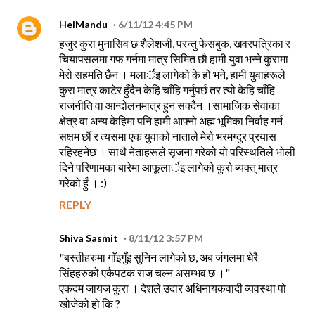
HelMandu
6/11/12 4:45 PM
हजुर कुरा मुनासिव छ शैलेशजी, परन्तु फेसबुक, खवरपत्रिका र
चियापसलमा गफ गर्नमा मात्र सिमित छौ‌ हामी युवा भन्ने कुरामा
मेरो सहमति छैन । मलार्इ लागेको के हो भने, हामी युवाहरूले
कुरा मात्र काटेर हुँदैन केहि चाँहि गर्नुपर्छ तर त्यो केहि चाँहि
राजनीति वा आन्दोलनमात्र हुन सक्दैन ।सामाजिक सेवाका
क्षेत्र वा अन्य केहिमा पनि हामी आफ्नो अह्म भूमिका निर्वाह गर्न
सक्षम छौं र त्यसमा एक युवाको नाताले मेरो भरमग्दुर प्रयास
रहिरहनेछ । साथै नेताहरूले सृजना गरेको यो परिस्थतिले भोली
दिने परिणामका बारेमा आफूलार्इ लागेको कुरो ब्यक्त् मात्र
गरेको हुँ । :)
REPLY
Shiva Sasmit
8/11/12 3:57 PM
"बस्तीहरुमा गाँइगुँइ सुनिन लागेको छ, अब जंगलमा धेरै
सिंहहरुको एकैपटक राज चल्न असम्भव छ ।"
एकदम जायज कुरा । देशले उदार अधिनायकवादी व्यवस्था पो
खोजेको हो कि ?