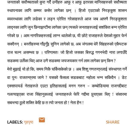
जनताको सर्वोच्चताको कुरा गर्दै उनीहरु आफू र आफू इतरका मानिसहरुको सर्वोच्चता
स्थापनाका लागि कम्मर कसेर लागेका छन् । हिजो एउटाको निरङ्कुश शासन
ब्यवस्थाका लागि लडेका र लड्न प्रेरित गरेकाहरुले आज जब आफ्नै निरङ्कुशता
लाद्नका लागि जुन छिनाझप्टीमा लागेका छन् त्यसले जनताहरुलाई सशंकित बन्न प्रेरित
गरेको छ । आम नागरिकहरुलाई लाग्न थालेको छ, यी छोटे राजाहरुले देशको मुहार फेर्न
सक्दैनन् । बस्तीहरुमा गाँइगुँइ सुनिन लागेको छ, अब जंगलमा धेरै सिंहहरुको एकैपटक
राज चल्न असम्भव छ । परिणामतः जो हिजो जसका बिरुद्ध गगनभेदी नारा लगाउँदै
सडकमा उर्लेका थिए आज उनै सडकमा जयजयकार गर्न लाम लागेका छन् किन ?
मेरो बुझाई यो हो कि, समय निकै घर्किसकेको छ । अब शिशु गणतन्त्रलाई संस्थागत गर्ने
वा पुनः राजतन्त्रमा जाने ? यसको फैसला सडकबाट नहोला भन्न सकिदैन । डेट
एक्सापायर्ड नेताहरुले एउटा इतिहासलाई मनन गरुन – कम्बोडियामा राजगद्दीबाट
गलत्याइएका राजा सिंहानुकलाई जनताहरुले फेरि गद्दीमा पुर्‍याएका थिए ! संसारमा
सबभन्दा ठूलो शक्ति केहि छ त त्यो जनता हो ! नेता हैन !
LABELS:
गृहपृष्ठ
SHARE