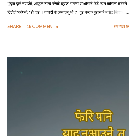
भुँइमा झर्न नपाउँदै, आफूले तान्दै गरेको चुरोट आफ्नो साथीलाई दिदैँ, झन कलिलो देखिने
ठिटोले भनेथ्यो, "हो दाई । कसरी पो ठम्याउनु भो ?" दुई फरक मुहारको बनोट लिएका
मानिसहरू सँगै बसेर एउटै चुरोट तान्दैछन् भने ती पक्कै नेपालीहरू हुनुपर्छ, त्यसमाथि
SHARE
18 COMMENTS
थप यता छ
तिमीहरू नेपाली मैं बातचित गर्दै थियौ नी त । मेरो जवाफ सुनेपछि त्यो ठिटोले कपाल
कन्याउँदै भनेथ्यो, "हाउ दाजु पनि, सारै मजाको पो हुनुहुदोँ रहिछ !" मैले बात मार्न खोज्दा,
निसंकोच बात मार्न खोज्ने ठिटो त पूर्वतिरको लिम्बु भाइ रहेछन् । अनि खासै बात मार्न
नचाहने चाँहि रहिछन् - काठतिरका बाहुन भाइ । त्यो दिन ती भाइहरू हेलसिन्कीबाट
सवा घण्टाको रेल यात्रामा पुगिने ठाउँबाट काम पाइने आशामा साथीलाई भेट्न आएका
रहेछन् । आफूलाई भेट्न निम्ता दिएको साथीसँग भेट नभएपछि कामको खोजीमा
हेलसिन्की झरेका उनीहरूलाई आफू बस्ने ठाउँतिर फर्कने क्रममा मैले भेट्न पुगेको थिएँ
। छोटो भ...