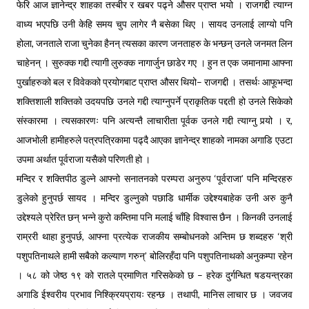
फेरि आज ज्ञानेन्द्र शाहका तस्बीर र खबर पढ्ने औसर प्राप्त भयो । राजगद्दी त्याग्न
वाध्य भएपछि उनी केहि समय चुप लागेर नै बसेका थिए । सायद उनलाई लाग्यो पनि
होला, जनताले राजा चुनेका हैनन् त्यसका कारण जनताहरु के भन्छन् उनले जनमत लिन
चाहेनन् । सुरुक्क गद्दी त्यागी लुरुक्क नागार्जुन छाडेर गए । हुन त एक जमानामा आफ्ना
पुर्खाहरुको बल र विवेकको प्रयोगबाट प्राप्त औसर थियो– राजगद्दी । तसर्थः आफूभन्दा
शक्तिशाली शक्तिको उदयपछि उनले गद्दी त्याग्नुपर्ने प्राकृतिक पद्दती हो उनले सिकेको
संस्कारमा । त्यसकारणः पनि अत्यन्तै लाचारीता पूर्वक उनले गद्दी त्याग्नु पर्‍यो । र,
आजभोली हामीहरुले पत्रपत्रिकामा पढ्दै आएका ज्ञानेन्द्र शाहको नामका अगाडि एउटा
उपमा अर्थात पूर्वराजा यसैको परिणती हो ।
मन्दिर र शक्तिपीठ डुल्ने आफ्नो सनातनको परम्परा अनुरुप ‘पूर्वराजा’ पनि मन्दिरहरु
डुलेको हुनुपर्छ सायद । मन्दिर डुल्नुको पछाडि धार्मीक उद्देश्यबाहेक उनी अरु कुनै
उद्देश्यले प्रेरित छन् भन्ने कुरो कम्तिमा पनि मलाई चाँहि विश्वास छैन । किनकी उनलाई
राम्ररी थाहा हुनुपर्छ, आफ्ना प्रत्येक राजकीय सम्बोधनको अन्तिम छ शब्दहरु ‘श्री
पशुपतिनाथले हामी सबैको कल्याण गरुन्’ बोलिरहँदा पनि पशुपतिनाथको अनुकम्पा रहेन
। ५८ को जेष्ठ १९ को रातले प्रमाणित गरिसकेको छ – हरेक दुर्गन्धित षडयन्त्रका
अगाडि ईश्वरीय प्रभाव निश्क्रियप्रायः रहन्छ । तथापी, मानिस लाचार छ । जवजव