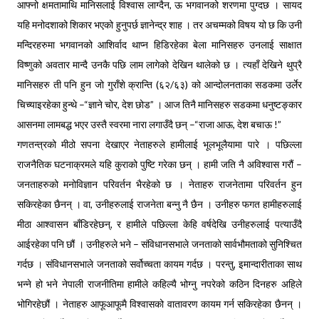
आफ्नो क्षमतामाथि मानिसलाई विश्वास लाग्दैन, ऊ भगवानको शरणमा पुग्दछ । सायद
यहि मनोदशाको शिकार भएको हुनुपर्छ ज्ञानेन्द्र शाह । तर अचम्मको विषय यो छ कि उनी
मन्दिरहरुमा भगवानको आशिर्वाद थाप्न हिडिरहेका बेला मानिसहरु उनलाई साक्षात
विष्णुको अवतार मान्दै उनकै पछि लाम लागेको देखिन थालेको छ । त्यहाँ देखिने थुप्रै
मानिसहरु ती पनि हुन जो गुराँशे क्रान्ति (६२/६३) को आन्दोलनताका सडकमा उर्लेर
चिच्याइरहेका हुन्थे –“ज्ञाने चोर, देश छोड” । आज तिनै मानिसहरु सडकमा धनुष्टङ्कार
आसनमा लामबद्ध भएर उस्तै स्वरमा नारा लगाउँदै छन् –“राजा आऊ, देश बचाऊ !”
गणतन्त्रको मीठो सपना देखाएर नेताहरुले हामीलाई भूलभूलैयामा पारे । पछिल्ला
राजनैतिक घटनाक्रमले यहि कुराको पुष्टि गरेका छन् । हामी जति नै अविश्वास गरौं –
जनताहरुको मनोविज्ञान परिवर्तन भैरहेको छ । नेताहरु राजनेतामा परिवर्तन हुन
सकिरहेका छैनन् । वा, उनीहरुलाई राजनेता बन्नु नै छैन । उनीहरु फगत हामीहरुलाई
मीठा आश्वासन बाँडिरहेछन्, र हामीले पछिल्ला केहि वर्षदेखि उनीहरुलाई पत्याउँदै
आईरहेका पनि छौं । उनीहरुले भने – संविधानसभाले जनताको सार्वभौमताको सुनिश्चित
गर्दछ । संविधानसभाले जनताको सर्वोच्चता कायम गर्दछ । परन्तु, इमान्दारीताका साथ
भन्ने हो भने नेपाली राजनीतिमा हामीले कहिल्यै भोग्नु नपरेको कठिन दिनहरु अहिले
भोगिरहेछौं । नेताहरु आफूआफूमै विश्वासको वातावरण कायम गर्न सकिरहेका छैनन् ।