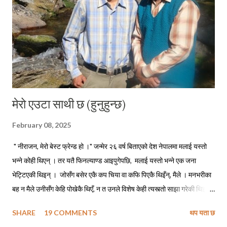
मेरो एउटा साथी छ (हुनुहुन्छ)
February 08, 2025
" नीराजन, मेरो बेस्ट फ्रेन्ड हो ।" जन्मेर २६ वर्ष बिताएको देश नेपालमा मलाई यस्तो
भन्ने कोही थिएन् । तर यतै फिनल्याण्ड आइपुगेपछि, मलाई यस्तो भन्ने एक जना
भेट्टिएकी थिइन् । जोसँग बसेर एकै कप चिया वा कफि पिएकै थिइँन्, मैले । मनभरीका
बह न मैले उनीसँग केहि पोखेकै थिएँ, न त उनले विशेष केही त्यस्त्तो साझा गरेकी थिइन्
मसँग । तर मलाई चिन्ने र मसँग सम्पर्कमा रहेका धेरै साथीभाइसँग उनले सुनाउन बिर्सेकी
SHARE
19 COMMENTS
थप यता छ
रहिन्छिन् कि निराजन उनको बेस्ट फ्रेन्ड हो । यो पढ्दै गर्दा यहाँलाई लाग्ला, कि