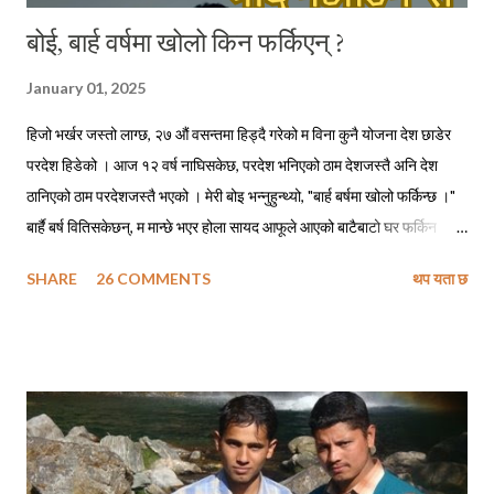
बोई, बार्ह वर्षमा खोलो किन फर्किएन् ?
January 01, 2025
हिजो भर्खर जस्तो लाग्छ, २७ औं वसन्तमा हिड्दै गरेको म विना कुनै योजना देश छाडेर
परदेश हिडेको । आज १२ वर्ष नाघिसकेछ, परदेश भनिएको ठाम देशजस्तै अनि देश
ठानिएको ठाम परदेशजस्तै भएको । मेरी बोइ भन्नुहुन्थ्यो, "बार्ह बर्षमा खोलो फर्किन्छ ।"
बार्है बर्ष वितिसकेछन्, म मान्छे भएर होला सायद आफूले आएको बाटैबाटो घर फर्किन
नसकेको ! बोइ नफर्किने गरी गएको पनि ५ वर्ष त नाघिसकेछ, सायद अझै हुनुहुन्थ्यो भने
SHARE
26 COMMENTS
थप यता छ
फोन गरेर म सोध्दो हुँ, - बोइ बार्ह वर्षमा खोलो कसरी फर्किन्छ ? सिकाइमाग्दो हुँ फर्किने
सुत्र, शिरोपर गर्दो हुँ ती सुत्रहरू र लाग्दो हुँ ढोडेनीको पक्की पुल तरेर किनारै किनार
तेर्सिएर घैयारासम्म अनि अलिकति माथि उक्लिएर हाम्रा जिजुको पालादेखिको हाम्रो
स्थायी ठेगाना उही ढुंगेपाली टोलमा । छिर्दो हुँ आफ्नै मेहनतले बनाएको साढे दुई तले
पक्की घरको दैलोभित्र । दिनहरू यस्ता पनि थिए, जहिले म कविताहरू लेख्ने गर्थेँ
। मेरा कविताहरूमा देश छाड्नेहरूलाई स्वदेशमैं बस्नु भनेर आव्हान हुने गर्थे । अहिले म
तीनै कविताहरूका पात्र बनेर आफैले बाँच्नु परेको परिस्थितीलाई पचाउने प्रयत्न गर्दै...