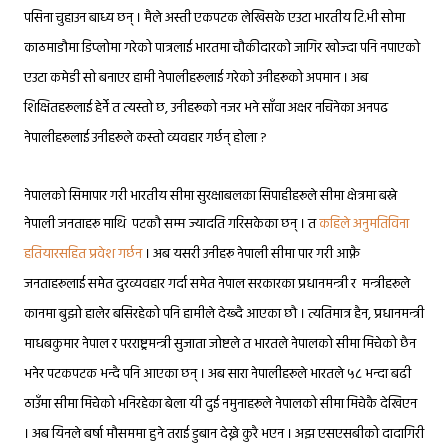
पसिना चुहाउन बाध्य छन् ।
मैले अस्ती एकपटक लेखिसके एउटा भारतीय टि.भी सोमा
काठमाडौमा डिप्लोमा गरेको पात्रला
ई
भारतमा चौकीदारको जागिर खोज्दा पनि नपाएको
एउटा कमेडी सो बनाएर हामी नेपालीहरूला
ई
गरेको उनीहरूको अपमान । अब
शिक्षितहरूला
ई
हेर्ने त त्यस्तो छ, उनीहरूको नजर भने साँवा अक्षर नचिनेका अनपढ
नेपालीहरूला
ई
उनीहरूले कस्तो व्यवहार गर्छन् होला ?
नेपालको सिमापार गरी भारतीय सीमा सुरक्षाबलका सिपाहीहरूले सीमा क्षेत्रमा बस्ने
नेपाली जनताहरू माथि
पटकौ सम्म ज्यादति गरिसकेका छन् । त
कहिले अनुमतिविना
हतियारसहित प्रवेश गर्छन
।
अब यसरी उनीहरू नेपाली सीमा पार गरी आफ्नै
जनताहरूला
ई
समेत दुरव्यवहार गर्दा समेत नेपाल सरकारका प्रधानमन्त्री र
मन्त्रीहरूले
कानमा बुझो हालेर बसिरहेको पनि हामीले देख्दै आएका छौ । त्यतिमात्र हैन, प्रधानमन्त्री
माधबकुमार नेपाल र परराष्ट्रमन्त्री सुजाता जोष्टले त भारतले नेपालको सीमा मिचेको छैन
५८
भनेर पटकपटक भन्दै पनि आएका छन् । अब सारा नेपालीहरूले भारतले
भन्दा बढी
ठाउँमा सीमा मिचेको भनिरहेका बेला यी दु
ई
नमुनाहरूले नेपालको सीमा मिचेकै देखिएन
। अब यिनले बर्षा मौसममा हुने तरा
ई
डुबान देख्ने कुरै भएन । अझ एसएसबीको दादागिरी