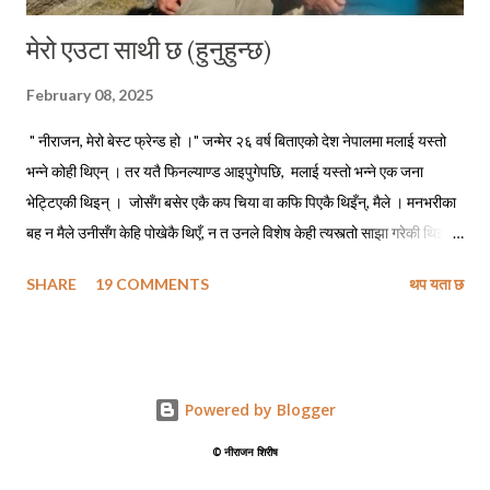
मेरो एउटा साथी छ (हुनुहुन्छ)
February 08, 2025
" नीराजन, मेरो बेस्ट फ्रेन्ड हो ।" जन्मेर २६ वर्ष बिताएको देश नेपालमा मलाई यस्तो
भन्ने कोही थिएन् । तर यतै फिनल्याण्ड आइपुगेपछि, मलाई यस्तो भन्ने एक जना
भेट्टिएकी थिइन् । जोसँग बसेर एकै कप चिया वा कफि पिएकै थिइँन्, मैले । मनभरीका
बह न मैले उनीसँग केहि पोखेकै थिएँ, न त उनले विशेष केही त्यस्त्तो साझा गरेकी थिइन्
मसँग । तर मलाई चिन्ने र मसँग सम्पर्कमा रहेका धेरै साथीभाइसँग उनले सुनाउन बिर्सेकी
SHARE
19 COMMENTS
थप यता छ
रहिन्छिन् कि निराजन उनको बेस्ट फ्रेन्ड हो । यो पढ्दै गर्दा यहाँलाई लाग्ला, कि
आफूलाई बेस्ट फ्रेन्ड बताउने साथीका सम्बन्धमा लेख्ता पनि यसले किन भूतकालको
प्रयोग गर्यो ? प्रश्न स्वभाविकै हो तर मेरो जवाफ अलिकति अस्वभाविक लाग्न सक्ला
यहाँलाई । कि मलाई बेस्ट फ्रेन्ड भन्ने उनको, खासमा म फ्रेन्ड पनि थिइँन् । न उनी
Powered by Blogger
थिइन्, मेरो कुनै त्यस्तो विशेष मित्र । बस्, हाम्रो सामान्य चिनजान मात्र थियो । केहि
मानिसहरू हुँदारहेछन्, जो सामान्य चिनजानलाई मित्रताको नाम दिदाँरहिछन्, उनले
©️ नीराजन शिरीष
जस्तै । अनि कोही यस्ता पनि हुँदा रहिछन् कि जोसँग हामी विशेष सामिप्यतामा भएको