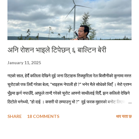
अनि रोशन भाइले टिपेछन् ६ बाल्टिन बेरी
January 11, 2025
गएको साल, हेर्दै कलिला देखिने दुई जना ठिटाहरू तिक्कुरिला रेल बिसौनीको कुनामा मस्त
चुरोटको पफ लिदैं गरेका बेला, "भाइहरू नेपाली हो ?" भनेर मैले सोधेको थिएँ । मेरो प्रश्न
भुँइमा झर्न नपाउँदै, आफूले तान्दै गरेको चुरोट आफ्नो साथीलाई दिदैँ, झन कलिलो देखिने
ठिटोले भनेथ्यो, "हो दाई । कसरी पो ठम्याउनु भो ?" दुई फरक मुहारको बनोट लिएका
मानिसहरू सँगै बसेर एउटै चुरोट तान्दैछन् भने ती पक्कै नेपालीहरू हुनुपर्छ, त्यसमाथि
SHARE
18 COMMENTS
थप यता छ
तिमीहरू नेपाली मैं बातचित गर्दै थियौ नी त । मेरो जवाफ सुनेपछि त्यो ठिटोले कपाल
कन्याउँदै भनेथ्यो, "हाउ दाजु पनि, सारै मजाको पो हुनुहुदोँ रहिछ !" मैले बात मार्न खोज्दा,
निसंकोच बात मार्न खोज्ने ठिटो त पूर्वतिरको लिम्बु भाइ रहेछन् । अनि खासै बात मार्न