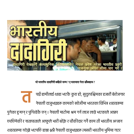
यो भारतीय दादागिरी कहिले सम्म ? ए भातमारा नेता डाँकाहरू ?
त
पाइँ हामीलाई थाहा भएकै कुरा हो, सुदुरपश्चिमका हजारौं बेरोजगार
नेपाली दाजुभाइ
हरू कामको खोजीमा भारतका विभिन्न शहरहरूमा
पुगेका हुन्छन् र पुगिरहेकै छन् । नेपाली माटोमा श्रम गर्न लाज लाग्ने भएकाले आफ्ना
छरछिमेकी र नातापाताले आफूले भारी बोक्ने र चौकीदार गर्ने काम ती भारतीय अन्जान
शहरहरूमा नदेख्ने भएपछि हाम्रा थ्रप्रै नेपाली दाजुभाइहरू त्यसरी भारतीय भुमिमा गएर