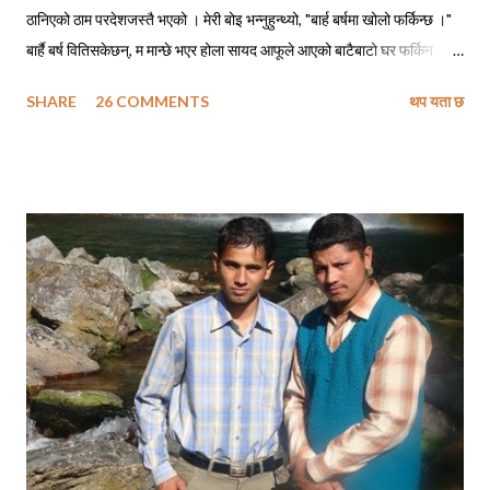
ठानिएको ठाम परदेशजस्तै भएको । मेरी बोइ भन्नुहुन्थ्यो, "बार्ह बर्षमा खोलो फर्किन्छ ।"
बार्है बर्ष वितिसकेछन्, म मान्छे भएर होला सायद आफूले आएको बाटैबाटो घर फर्किन
नसकेको ! बोइ नफर्किने गरी गएको पनि ५ वर्ष त नाघिसकेछ, सायद अझै हुनुहुन्थ्यो भने
SHARE
26 COMMENTS
थप यता छ
फोन गरेर म सोध्दो हुँ, - बोइ बार्ह वर्षमा खोलो कसरी फर्किन्छ ? सिकाइमाग्दो हुँ फर्किने
सुत्र, शिरोपर गर्दो हुँ ती सुत्रहरू र लाग्दो हुँ ढोडेनीको पक्की पुल तरेर किनारै किनार
तेर्सिएर घैयारासम्म अनि अलिकति माथि उक्लिएर हाम्रा जिजुको पालादेखिको हाम्रो
स्थायी ठेगाना उही ढुंगेपाली टोलमा । छिर्दो हुँ आफ्नै मेहनतले बनाएको साढे दुई तले
पक्की घरको दैलोभित्र । दिनहरू यस्ता पनि थिए, जहिले म कविताहरू लेख्ने गर्थेँ
। मेरा कविताहरूमा देश छाड्नेहरूलाई स्वदेशमैं बस्नु भनेर आव्हान हुने गर्थे । अहिले म
तीनै कविताहरूका पात्र बनेर आफैले बाँच्नु परेको परिस्थितीलाई पचाउने प्रयत्न गर्दै...