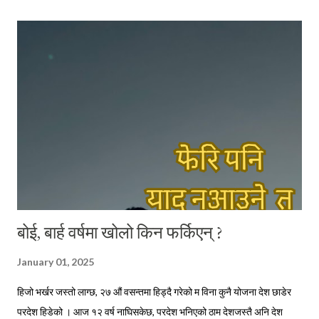
नचाहने चाँहि रहिछन् - काठतिरका बाहुन भाइ । त्यो दिन ती भाइहरू हेलसिन्कीबाट
सवा घण्टाको रेल यात्रामा पुगिने ठाउँबाट काम पाइने आशामा साथीलाई भेट्न आएका
रहेछन् । आफूलाई भेट्न निम्ता दिएको साथीसँग भेट नभएपछि कामको खोजीमा
हेलसिन्की झरेका उनीहरूलाई आफू बस्ने ठाउँतिर फर्कने क्रममा मैले भेट्न पुगेको थिएँ
। छोटो भ...
बोई, बार्ह वर्षमा खोलो किन फर्किएन् ?
January 01, 2025
हिजो भर्खर जस्तो लाग्छ, २७ औं वसन्तमा हिड्दै गरेको म विना कुनै योजना देश छाडेर
परदेश हिडेको । आज १२ वर्ष नाघिसकेछ, परदेश भनिएको ठाम देशजस्तै अनि देश