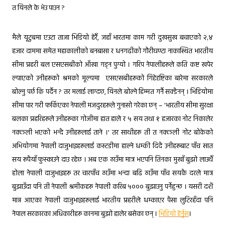
त यिनले के भेउ पाउन ?
२,४
मैले यूटुबमा एउटा ताजा भिडियो हेरेँ, जहाँ भारतमा काम गरी दुखसुख बचाएको
हजार दाममा समेत महाकालीको बनबासा र धनगढीको गौरीघण्टा नाकास्थित भारतीय
सीमा प्रहरी बल एसएसबीको आँखा गड्न पुग्यो । गरिप नेपालीहरूले कति कष्ट खपेर
ल्याएको उनीहरूको श्रमको मूल्यमा एसएसबीहरूको गिद्देदृष्टिका बारेमा सरकारले
बोल्नु पर्छ कि पर्दैन ? तर मलाई लाग्दछ, यिनले बोल्ने हिम्मत गर्नै सक्दैनन् । भिडियोमा
सीमा पार गरी फर्किएका नेपाली मजदुरहरूले गुनासो गरेका छन् – 'भारतीय सीमा सुरक्षा
५
१
बलका प्रहरिहरूले उनीहरूका गोजीमा हात हाले र
सय तथा
हजारका नोट निकालेर
नक्कली भएको भन्दै उनीहरूलाई ताने ।' तर साथीहरू ती त नक्कली नोट बोकेको
अभियोगमा नेपाली दाजुभाइहरूलाई कस्टडीमा हाल्ने धम्की दिदै उनीहरूबाट पाँच सात
सय रूपैयाँ फुस्काउने दाउ रहेछ । अब एक ठाउँमा मात्र भएपनि तिनका मुखाँ बुझो लाउथेँ
होला नेपाली दाजुभाइहरू तर चारपाँच ठाउँमा भन्दा बढि ठाउँमा पाँच सयकै दरले मात्र
५०००
बुझाउँदा पनि ती नेपाली श्रमीकहरू नेपाली करिब
बुझाउनु पर्नेहुन्छ । यसरी दशैं
मान्न आएका नेपाली दाजुभाइहरूलाई भारतीय प्रहरीले धम्काएर पैसा लुटिरहँदा पनि
नेपाल सरकारका अधिकारीहरू कानमा बुझो हालेर बसेका छन् ।
भिडियो हेर्नुस
।