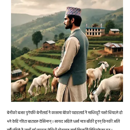
बेनीको बजार पुगेपछि बेनीलाई नै काखमा बेरेको पहाडलाई नै माथिपट्टी यसो चियाउने हो
भने केहि गोरेटा बाटाहरू देखिन्छन् । सायद अहिले धर्सा मात्र बाँकी हुनन् किनकी अलि