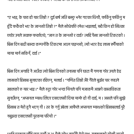
"ए भाइ, के पारा हो यार तिम्रो ? दुई बर्ष जति बस्छु भनेर गएका थियौ, फर्किनु फर्किनु म
हुँदै फर्केको भए के जान्थ्यो तिम्रो ?" मैले सोधेपछि रमेश भाइलाई, ख्वै किन हो खित्का
छाडेर उनले जवाफ फर्काएथे, "जान त के जान्थ्यो र दाई? त्यहि पैसा जान्थ्यो टिकटको ।
बिस दिन बढी बस्दा कम्पनीकै टिकटमा आउन पाइन्थ्यो, त्यो भएर डेढ लाख रूपैँयाको
माया मार्न सकिनँ, दाई ।"
बिस दिन अगाडि नै आउँदा त्यो बिस दिनको तनाखा पनि घाटा मैं गणना गरेर उनले डेढ
लाखको हिसाब सुनाएका रहिछन्, मलाई । "गणित तिम्रो अैरे गैरेले बुझेर पार नपाउने
खालको छ यार भाइ ।" मैले ठट्टा गरेर भन्दा यिनले पनि मजाकमै आफ्नो वास्तविकता
सुनाउँछन्, "अप्सनल म्याथ लिएर एसएलसी दिया मान्छे हो नी दाई, म । जसले पनि बुझ्ने
हिसाब त मेरो हुनै भएन् नी । तर के गर्नु उबेला आफैले अप्सनल म्याथको हिसाबलाई पुरै
नबुझ्दा एसएलसी पुरकमा परियो ।"