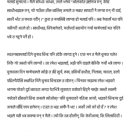
मलाई सुनाएथे । मैले सोध्दा आधार, उनले भनेथे "अलिकति इष्टमित्र छन्, केहि
साथीभाइहरू छन्, यो गाउँका तीस चालिस् जनाले त मबाट सापाटी नै लग्या छन् नी दाई,
साठी भोट त फरक पर्दैन् ।" कुरा त मनासिबै लाग्या हो मलाई पनि । अब नेपालाँ मत पनि
यसैगरी आउने हो । साथीभाइ, चिनेजानेको, मर्दापर्दा सहयोग गर्या मान्छेलाई मत नदिने
भन्ने त नहुने पर्ने हो ।
स्वतन्त्रहरूलाई दिने चुनाव चिन्ह पनि उदेकै लाग्दा हुने । एक मन त मैले चुनाव नउठेर
ठिकै गरे जस्तो पनि लाग्यो । तर रमेश भाइलाई, अझै पनि दाइले बेठिकै गर्यो भन्ने लाग्छ ।
चुनावका दिन मान्छेहरूले खोज्ने त उहि सूर्य, रूख, हसियाँ हथौडा, गिलास, मादल, हलो
पहिल्यैदेखि स्थापित यिनै चुनाव चिन्हहरू त रहेछन् । यिनका माझमा रमेश भाइको
भागमा परेको दुई चारवटा अण्डा पेटभित्रै लुकाएर राखेको हिड्नै नसक्ने जस्तो स्वरूपै
नपरेको हाँसको चिन्ह कसले खोजोस्? पछि चुनावको नतिजा आयो, भाइको चिन्हमा दुई
जनाले चाँहि छाप हानेछन् । एउटा त भाइ आफैं नै भए । अर्को त्यो को हो हँ ? न रमेश
भाइले यसै भन्न सक्या छन् न मैले । त्यो कि रत्न होलीन्, कि जेठीआमा, कि लिलादिदी ।