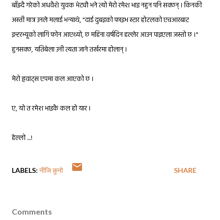
बाँझ्दै गरेको अधवैशे युवक भेट्यौ भने त्यो मेरो रमेश भाइ नहुन पनि सक्छन् । किनकी
अस्ती मात्र उनले मलाई भन्याथे, "दाई दुबइको फाइभ स्टार होटलको एचआरबाट
इन्टरभ्यूको लागि फोन आएथ्यो, छ महिना वर्षदिन हल्लेर आउन पाइएला जस्तो छ ।"
हुनसक्छ, यतिबेला उनी त्यता जाने तर्खरमा होलान् ।
मेरो ह्रवाट्स एपमा कल आएको छ ।
ए, यो त रमेश भाइकै कल हो यार ।
हेल्लो ....!
LABELS:
नीजि कुनो
SHARE
Comments