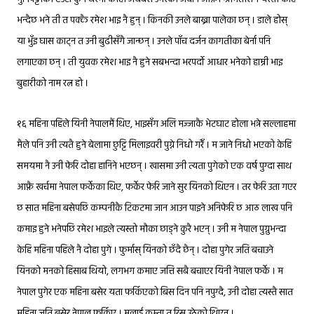
भन्दैछ भने ती त पक्कै रमेश भाइ नै हुन् । किनकी उनले बाख्रा पालेका छन् । डाले होस्
या भुँइ घास काट्न त उनी बुढीसँगै जान्छन् । उनले पाँच दर्जन कागतीका बेर्ना पनि
लगाएका छन् । ती युवक रमेश भाइ नै हुने सबभन्दा भरपर्दो आधार भनेको हाम्री भाइ
बुहारीको नाम रत्न हो ।
१६
महिना पहिले यिनी नेपालमैं थिए, भाइसँग अलि मज्जाकै भेटघाट होला भन्ने सल्लाहमा
मैले पनि उनी त्यतै हुने बेलामा छुट्टि मिलाइवरी पुग्ने निधो गरेँ । म जाने निधो भएको केहि
समयमा नै उनी फेरि दोहा हानिने भएछन् । खासमा उनी त्यता पुगेको एक वर्ष पुग्दा साथ
आफ्नै खर्चमा नेपाल फर्केका थिए, फर्केर फेरि जाने सुर यिनको थिएन । तर फेरि उता गएर
छ सात महिना बसेपछि कम्पनीकै टिकटमा जान आउन पाइने अनिफेरि छ आठ लाख पनि
कमाइ हुने भनेपछि रमेश भाइले त्यस्तो मौका छाड्ने कुरै भएन् । उनी म नेपाल पुग्नुभन्दा
केहि महिना पहिले नै दोहा पुगे । फुर्मास् यिनको छँदै छैन् । दोहा पुगेर जति बचाउने
यिनको मनको हिसाब थियो, लगभग कमाए जत्ति सबै बचाएर यिनी नेपाल फर्के । म
नेपाल पुगेर एक महिना बसेर यता फर्किएको बिस दिन पनि नपुग्दै, उनी दोहा त्यस्तै सात
महिना जति बसेर नेपाल फर्किए । मलाई कम्ता त रिस उठेको थिएन ।