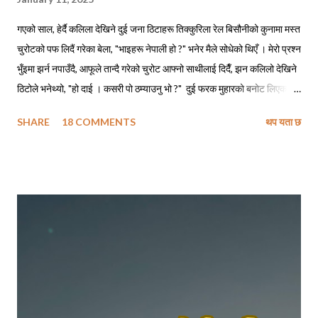
गएको साल, हेर्दै कलिला देखिने दुई जना ठिटाहरू तिक्कुरिला रेल बिसौनीको कुनामा मस्त
चुरोटको पफ लिदैं गरेका बेला, "भाइहरू नेपाली हो ?" भनेर मैले सोधेको थिएँ । मेरो प्रश्न
भुँइमा झर्न नपाउँदै, आफूले तान्दै गरेको चुरोट आफ्नो साथीलाई दिदैँ, झन कलिलो देखिने
ठिटोले भनेथ्यो, "हो दाई । कसरी पो ठम्याउनु भो ?" दुई फरक मुहारको बनोट लिएका
मानिसहरू सँगै बसेर एउटै चुरोट तान्दैछन् भने ती पक्कै नेपालीहरू हुनुपर्छ, त्यसमाथि
SHARE
18 COMMENTS
थप यता छ
तिमीहरू नेपाली मैं बातचित गर्दै थियौ नी त । मेरो जवाफ सुनेपछि त्यो ठिटोले कपाल
कन्याउँदै भनेथ्यो, "हाउ दाजु पनि, सारै मजाको पो हुनुहुदोँ रहिछ !" मैले बात मार्न खोज्दा,
निसंकोच बात मार्न खोज्ने ठिटो त पूर्वतिरको लिम्बु भाइ रहेछन् । अनि खासै बात मार्न
नचाहने चाँहि रहिछन् - काठतिरका बाहुन भाइ । त्यो दिन ती भाइहरू हेलसिन्कीबाट
सवा घण्टाको रेल यात्रामा पुगिने ठाउँबाट काम पाइने आशामा साथीलाई भेट्न आएका
रहेछन् । आफूलाई भेट्न निम्ता दिएको साथीसँग भेट नभएपछि कामको खोजीमा
हेलसिन्की झरेका उनीहरूलाई आफू बस्ने ठाउँतिर फर्कने क्रममा मैले भेट्न पुगेको थिएँ
। छोटो भ...