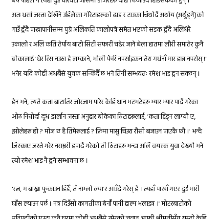
बर्षै पहिले नै त्यहाँ दुई चारवटा जेसिभी डोजरहरू दार्हा फिजाउँदै हिडिसकेका हुन् ।
अतःधर्सा जस्ता देखिने उहिलेका गोरेटाहरूको ढाड र टाउका चिथोर्दै अर्थाय (अर्थुङ्गे)को
गाउँ हुँदै पाखापानीसम्म पुग्ने अलिकति कालोपत्रे समेत भएको सडक हुँदै अलिधेरै
उकालो र अलि कति तेर्पाय बाटो सिटी सफारी चढेर जाने बेला हातमा लौरी समातेर कुनै
बोकालाई 'धेर रिस नउठा है लम्काने, भोली फेरि नपर्साइकन तेरा गर्धनाँ मार हान्न नपरोस् !'
भनेर यदि कोही अधबैंसे युवक सन्किदैँ छ भने तिनी सम्भवतः रमेश भाइ हुन सक्छन् ।
हैन भने, त्यतै कता बाटातिर जोरजाम पारेर केहि थान भटभटेहरू भ्यार भ्यार पार्दै गरेका
ओठ निचोर्दा दूध झर्लान जस्ता अनुहार बोकेका ठिटाहरूलाई, 'कता हिड्न लाग्यौ ए,
झोलेहरू हो ? मोज छ है तिमेरूलाई ? फ्रिमा मासु चिउरा रौसी बजाउन पाएकै छौ ।' भन्दै
जिस्काए जस्तै गरेर नराम्ररी हपार्दै गरेको ती ठिटाहरू भन्दा अलि वयस्क युवा देख्यौ भने
त्यो रमेश भाइ नै हुने सम्भावना छ ।
'रत्न, म बाख्रा फुकाउन हिडेँ, तँ नाम्लो ल्या'र आउँदै गरेस् है । त्यहाँ पाखाँ गएर दुई भारी
घाँस ल्याउन पर्छ । नत्र दिउँसो कागतीका बेर्नाँ पानी हाल्न भलाइन्न ।' मोटरबाटोको
मुनिपट्टीको एउटा कुनै घरमा कोही अधबैंसे उमेरको जवान आफ्नी श्रीमतीसँग यस्तो केहि