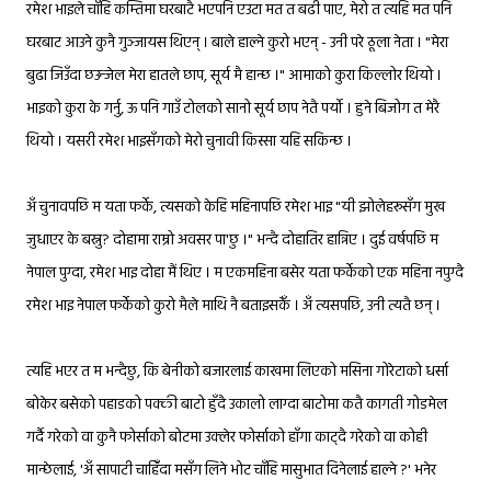
रमेश भाइले चाँहि कम्तिमा घरबाटै भएपनि एउटा मत त बढी पाए, मेरो त त्यहि मत पनि
घरबाट आउने कुनै गुञ्जायस थिएन् । बाले हाल्ने कुरो भएन् - उनी परे ठूला नेता । "मेरा
बुढा जिउँदा छउन्जेल मेरा हातले छाप, सूर्य मै हान्छ ।" आमाको कुरा किल्लोर थियो ।
भाइको कुरा के गर्नु, ऊ पनि गाउँ टोलको सानो सूर्य छाप नेतै पर्यो । हुने बिजोग त मेरै
थियो । यसरी रमेश भाइसँगको मेरो चुनावी किस्सा यहि सकिन्छ ।
अँ चुनावपछि म यता फर्के, त्यसको केहि महिनापछि रमेश भाइ "यी झोलेहरूसँग मुख
जुधाएर के बस्नु? दोहामा राम्रो अवसर पा'छु ।" भन्दै दोहातिर हान्निए । दुई वर्षपछि म
नेपाल पुग्दा, रमेश भाइ दोहा मैं थिए । म एकमहिना बसेर यता फर्केको एक महिना नपुग्दै
रमेश भाइ नेपाल फर्केको कुरो मैले माथि नै बताइसकेँ । अँ त्यसपछि, उनी त्यतै छन् ।
त्यहि भएर त म भन्दैछु, कि बेनीको बजारलाई काखमा लिएको मसिना गोरेटाको धर्सा
बोकेर बसेको पहाडको पक्की बाटो हुँदै उकालो लाग्दा बाटोमा कतै कागती गोडमेल
गर्दै गरेको वा कुनै फोर्साको बोटमा उक्लेर फोर्साको हाँगा काट्दै गरेको वा कोही
मान्छेलाई, 'अँ सापाटी चाहिँदा मसँग लिने भोट चाँहि मासुभात दिनेलाई हाल्ने ?' भनेर