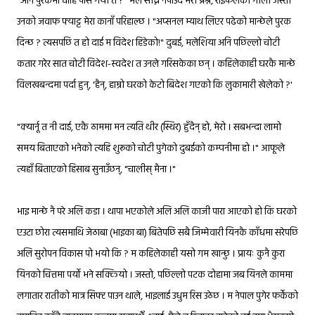
"अनि पुरकमा चाँहि पास गर्यौ त ?" मैले सोध्न नपाउँदै मेरो प्रश्न, राइफलको गोली जस्तो
उनको जवाफ फ्याट्ट मेरा कानाँ परिहाल्छ । "अप्सनल म्याथ लिएर पढेको मान्छेले पुरक
दिन्छ ? त्यसपछि त हो दाई म विदेश हिडेको!" दुबई, मलेशिया अनि पछिल्लो चोटी
कतार गरेर सात चोटी विदेश-स्वदेश त उनले गरिसकेका छन् । कहिलेकाही घरकै मान्छे
विलखबन्दमा पर्दा हुन्, 'हैन्, हाम्रो घरको केटो बिदेश गएको कि लुकामारी खेलेको ?'
"क्यार्नू त नी दाई, एकै ठाममा मन त्यति थीर (स्थिर) हुँदैन् हो, मेरो । सबभन्दा लामो
समय बिताएको भनेको त्यहि शुरूको चोटी पुगेको दुबईको कम्पनीमा हो ।" आफूले
त्यहाँ बिताएको हिसाब सुनाउँछन्, "चालीस् मैना ।"
भाइ मान्छे नै परे अलि कडा । थापा भएकोले अलि अलि काजी पारा आएको हो कि घरको
एउटा छोरा त्यसमाथि जेठाबा (भाइका बा) बितेपछि सबै जिम्मेवारी यिनकै काँधमा सरेपछि
अलि सुरोपन विकास पो भयो कि ? म कहिलेकाही यसो गम खान्छु । प्रायः कुनै कुरा
यिनको चित्तमा पर्यो भने सक्कियो । जस्तो, पछिल्लो पटक दोहामा जब यिनले काममा
लगातार रातीको मात्र सिफ्ट पाउन थाले, भाइलाई उधुम रिस उठेछ । म नेपाल पुगेर फर्केको