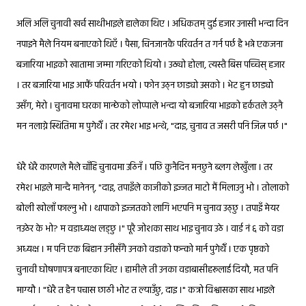
अलि अलि चुनावी खर्च साथीभाइले हालेका थिए । अधिकतम् दुई हजार उनासी भन्दा दिन
नपाइने मैले नियम बनाएको थिएँ । पैसा, चिनजानकै परिवर्तन त गर्न पर्छ है भन्ने एकजना
बजारिया भाइको खातामा जम्मा गरिएको थियो । उठ्यो होला, त्यस्तै बिस पच्चिस् हजार
। तर बजारिया भाइ आफैं परिवर्तन भयो । फोन उठ्न छाड्यो उसको । भेट हुन छाड्यो
उसँग, मेरो । चुनावमा घरका मान्छेको लोप्पाले भन्दा यो बजारिया भाइको हर्कतले उठ्नै
मन नलाग्ने स्थितिमा म पुगेथेँ । तर रमेश भाइ भन्थे, "दाइ, चुनाव त जसरी पनि जित्न पर्छ ।"
धेरै धेरै कारणले मैले चाँहि चुनावमा उठिनँ । पछि कुनैदिन मनछुने ब्लग लेखुँला । तर
रमेश भाइले मान्दै मानेनन्, "दाइ, तपाइँले काजीको इज्जत माटो मैं मिलाउनु भो । तोलाको
बोली खोलाँ फाल्नु भो । थापाको इज्जतको लागि भएपनि म चुनाव उठ्छु । तपाइँ मेयर
६
नउठेर के भो? म वडाध्यक्ष लड्छु ।" पूरै जोशका साथ भाइ चुनाव उठे । वार्ड नं
को वडा
अध्यक्ष । म पनि एक बिहान उनीसँगै उनको वडाको फन्को मार्न पुगेथेँ । एक पृष्ठको
चुनावी घोषणापत्र बनाएका थिए । हामीले ती उनका वडाबासीहरूलाई दियौ, मत पनि
माग्यौ । "धेरै त हैन पचास छाठी भोट त ल्याउँछु, दाइ ।" कत्रो विश्वासका साथ भाइले