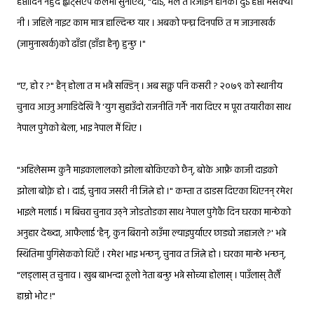
हप्तादिन नहुँदै ह्वाट्सएप कलमा सुनाएथेँ, "दाई, मैले त रिजाइन हानेको दुई हप्ता भैसक्यो
नी । जहिले नाइट काम मात्र हाल्दिन्छ यार । अबको पन्घ्र दिनपछि त म जाउनाखर्क
(जामुनाखर्क)को ढाँडा (डाँडा हैन्) हुन्छु ।"
२०७९
"ए, हो र ?" हैन् होला त म भन्नै सक्दिन् । अब सक्नु पनि कसरी ?
को स्थानीय
चुनाव आउनु अगाडिदेखि नै 'युग सुहाउँदो राजनीति गर्ने' नारा दिएर म पूरा तयारीका साथ
नेपाल पुगेको बेला, भाइ नेपाल मैं थिए ।
"अहिलेसम्म कुनै माइकालालको झोला बोकिएको छैन्, बोके आफ्नै काजी दाइको
झोला बोक्ने हो । दाई, चुनाव जसरी नी जित्ने हो ।" कम्ता त ढाडस दिएका थिएनन् रमेश
भाइले मलाई । म बिचरा चुनाव उठ्ने जोडतोडका साथ नेपाल पुगेकै दिन घरका मान्छेको
अनुहार देख्दा, आफैलाई 'हैन्, कुन बिरानो ठाउँमा ल्याइपुर्याएर छाड्यो जहाजले ?' भन्ने
स्थितिमा पुगिसेकको थिएँ । रमेश भाइ भन्छन्, चुनाव त जित्ने हो । घरका मान्छे भन्छन्,
"लड्लास् त चुनाव । खुब बाभन्दा ठूलो नेता बन्छु भन्ने सोच्या होलास् । पाउँलास् तैलेँ
हाम्रो भोट !"