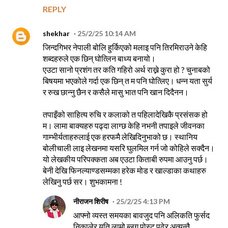
REPLY
shekhar
25/2/25 10:14 AM
जिन्दगिभर नेपाली बोलि हुर्किएको मलाइ पनि तिरमिराउने केहि
शब्दहरुले एक छिन् घोत्लिन बाध्य बनायो।
एउटा सानो प्रशंग तर कति गहिरो अर्थ राख्ने कुरा हो ? चुनाबको
बिषयमा भएकोले गर्दा एक छिन् त म पनि घोत्लिए। धन्न यता सुर्य
र रुख छान्नु छैन र कसैले मासु भात पनि खान दिदैनन।
तपाइँको साहित्य रुचि र कलाको त पहिलादेखिकै प्रसंसक हो
म। लामा बाक्यहरु पढ्दा लाग्छ केहि नभनी तपाइले जीवनका
गाम्भीर्यताहरुलाई एक हरफमै लेखिदिनुभाको छ। स्थानिय
बोलीचाली लाइ लेखनमा यसरि घुलमिल गर्न जो कोहिले सक्दैन।
यो लेखकीय परिपक्कता अब एउटा किताबी रुपमा आउनु पर्छ।
बेनी देखि फिनल्याण्डसम्मका हरेक मोड र खाल्डाका कथाहरु
लेखिनु पर्छ सर। शुभकामना !
नीराजन शिरीष
25/2/25 4:13 PM
आफ्नो व्यस्त समयका बावजुद पनि अलिकति फुर्सद
निकालेर यति लामो ब्लग पोस्ट पढेर अत्यन्तै