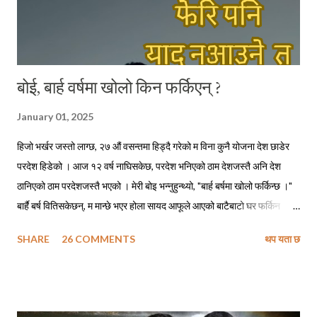
बोई, बार्ह वर्षमा खोलो किन फर्किएन् ?
January 01, 2025
हिजो भर्खर जस्तो लाग्छ, २७ औं वसन्तमा हिड्दै गरेको म विना कुनै योजना देश छाडेर
परदेश हिडेको । आज १२ वर्ष नाघिसकेछ, परदेश भनिएको ठाम देशजस्तै अनि देश
ठानिएको ठाम परदेशजस्तै भएको । मेरी बोइ भन्नुहुन्थ्यो, "बार्ह बर्षमा खोलो फर्किन्छ ।"
बार्है बर्ष वितिसकेछन्, म मान्छे भएर होला सायद आफूले आएको बाटैबाटो घर फर्किन
नसकेको ! बोइ नफर्किने गरी गएको पनि ५ वर्ष त नाघिसकेछ, सायद अझै हुनुहुन्थ्यो भने
SHARE
26 COMMENTS
थप यता छ
फोन गरेर म सोध्दो हुँ, - बोइ बार्ह वर्षमा खोलो कसरी फर्किन्छ ? सिकाइमाग्दो हुँ फर्किने
सुत्र, शिरोपर गर्दो हुँ ती सुत्रहरू र लाग्दो हुँ ढोडेनीको पक्की पुल तरेर किनारै किनार
तेर्सिएर घैयारासम्म अनि अलिकति माथि उक्लिएर हाम्रा जिजुको पालादेखिको हाम्रो
स्थायी ठेगाना उही ढुंगेपाली टोलमा । छिर्दो हुँ आफ्नै मेहनतले बनाएको साढे दुई तले