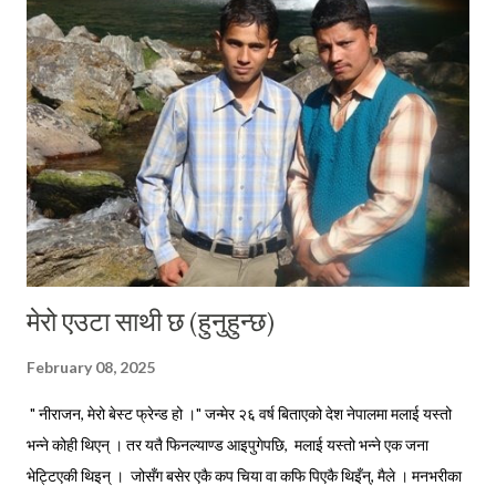
पक्की घरको दैलोभित्र । दिनहरू यस्ता पनि थिए, जहिले म कविताहरू लेख्ने गर्थेँ
। मेरा कविताहरूमा देश छाड्नेहरूलाई स्वदेशमैं बस्नु भनेर आव्हान हुने गर्थे । अहिले म
तीनै कविताहरूका पात्र बनेर आफैले बाँच्नु परेको परिस्थितीलाई पचाउने प्रयत्न गर्दै...
मेरो एउटा साथी छ (हुनुहुन्छ)
February 08, 2025
" नीराजन, मेरो बेस्ट फ्रेन्ड हो ।" जन्मेर २६ वर्ष बिताएको देश नेपालमा मलाई यस्तो
भन्ने कोही थिएन् । तर यतै फिनल्याण्ड आइपुगेपछि, मलाई यस्तो भन्ने एक जना
भेट्टिएकी थिइन् । जोसँग बसेर एकै कप चिया वा कफि पिएकै थिइँन्, मैले । मनभरीका